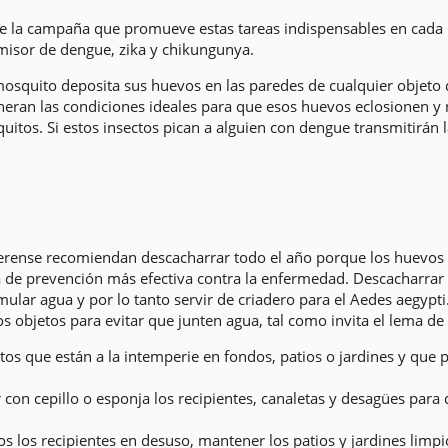
a de la campaña que promueve estas tareas indispensables en cada 
misor de dengue, zika y chikungunya.
mosquito deposita sus huevos en las paredes de cualquier objet
neran las condiciones ideales para que esos huevos eclosionen y
itos. Si estos insectos pican a alguien con dengue transmitirán 
aerense recomiendan descacharrar todo el año porque los huevos
a de prevención más efectiva contra la enfermedad. Descacharrar 
ular agua y por lo tanto servir de criadero para el Aedes aegypti
chos objetos para evitar que junten agua, tal como invita el lema d
tos que están a la intemperie en fondos, patios o jardines y qu
con cepillo o esponja los recipientes, canaletas y desagües para
os los recipientes en desuso, mantener los patios y jardines limpi