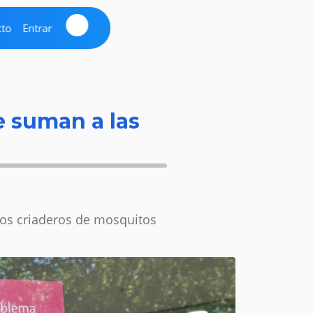
cto
Entrar
e suman a las
 los criaderos de mosquitos