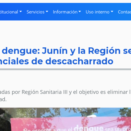
titucional
Servicios
Información
Uso interno
Conta
 dengue: Junín y la Región s
nciales de descacharrado
das por Región Sanitaria III y el objetivo es eliminar
ad.