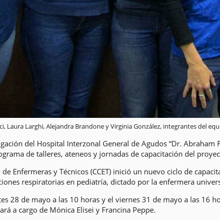
ci, Laura Larghi, Alejandra Brandone y Virginia González, integrantes del equ
tigación del Hospital Interzonal General de Agudos “Dr. Abraham 
grama de talleres, ateneos y jornadas de capacitación del proye
 de Enfermeras y Técnicos (CCET) inició un nuevo ciclo de capaci
cciones respiratorias en pediatría, dictado por la enfermera univer
tes 28 de mayo a las 10 horas y el viernes 31 de mayo a las 16 hor
tará a cargo de Mónica Elisei y Francina Peppe.