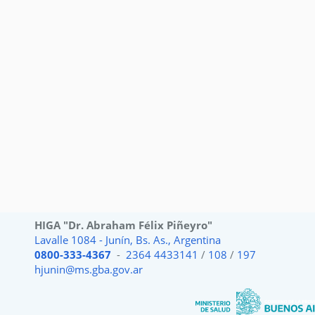
HIGA "Dr. Abraham Félix Piñeyro"
Lavalle 1084 - Junín, Bs. As., Argentina
0800-333-4367
-
2364 4433141
/
108
/
197
hjunin@ms.gba.gov.ar