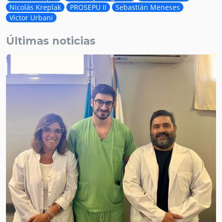
Nicolás Kreplak
PROSEPU II
Sebastián Meneses
Victor Urbani
Últimas noticias