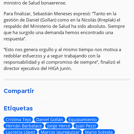
ministro de Salud bonaerense.
Para finalizar, Sebastián Meneses expresó: “Tanto en la
gestión de Daniel (Gollan) como en la Nicolás (Kreplak) el
respaldo del Ministerio de Salud ha sido absoluto. Siempre
que ha surgido una demanda hemos encontrado una
respuesta”.
“Esto nos genera orgullo y al mismo tiempo nos motiva a
redoblar esfuerzos y a seguir trabajando con la
responsabilidad y el compromiso de siempre”, finalizó el
director ejecutivo del HIGA Junín.
Compartir
Etiquetas
Cristina Tejo
Daniel Gollán
Equipamiento
Hernán Barbalace
Jorge Herce
Juan Pezzi
Lucrecia López
Marcos Jaureguizar
Mario Scévola