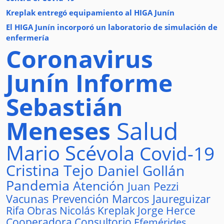
Kreplak entregó equipamiento al HIGA Junín
El HIGA Junín incorporó un laboratorio de simulación de
enfermería
Coronavirus
Junín
Informe
Sebastián
Meneses
Salud
Mario Scévola
Covid-19
Cristina Tejo
Daniel Gollán
Pandemia
Atención
Juan Pezzi
Vacunas
Prevención
Marcos Jaureguizar
Rifa
Obras
Nicolás Kreplak
Jorge Herce
Cooperadora
Consultorio
Efemérides