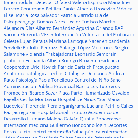
Baño modular
Detectar
Olfatest
Valeria Espinosa
María Inés
Ferrero
Conurbano
Política
Daniel Alberto Urosevich
Mónica
Elisei
María Rosa Salvador
Patricia Garrido
Día del
Psicopedagogo
Buenos Aires
Héctor Tudisco
Marcha
Alejandra Díaz
Alberto Fernández
Agustina Orlando
RAP
Vacuna
Florencia Visser
Interrupción Voluntaria del Embarazo
Celeste Lujan Peralta
Mariana Larroque
Nacer en pandemia
Servielle
Rodolfo Pedrazzi
Solange López
Monitores
Sergio
Salamone
violencia
Trabajadoras
Leonardo Semorain
protocolo
Fernanda Albisu
Rodrigo Bruvera
residencia
Cooperativa
Uriel Novick
Patricia Barisich
Presupuesto
Anatomía patológica
Techos
Citologías
Demanda
Andrea
Ratto
Psicología
Paola Tonellotto
Control del Niño Sano
Administración Pública Provincial
Barrio Los Totoreros
Promoción
Ricardo Sayar
Placa
Parto Humanizado
Osvaldo
Pagella
Cecilia Montagna
Hospital De Niños "Sor María
Ludovica"
Florencia Riera
organigrama
Luciana Petrillo
Calles
Paz Jaureguizar
Hospital Zonal
Instituto Académico de
Desarrollo Humano
Malena Galván
Qunita Bonaerense
Internación
medicina
Guillermo Bondonno
login
Deportes
Becas Julieta Lanteri
contraseña
Salud pública
enfermedad