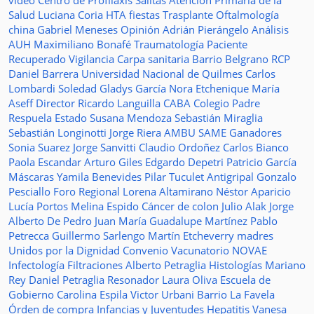
video
Centro de Profilaxis
Salitas
Atención Primaria de la
Salud
Luciana Coria
HTA
fiestas
Trasplante
Oftalmología
china
Gabriel Meneses
Opinión
Adrián Pierángelo
Análisis
AUH
Maximiliano Bonafé
Traumatología
Paciente
Recuperado
Vigilancia
Carpa sanitaria
Barrio Belgrano
RCP
Daniel Barrera
Universidad Nacional de Quilmes
Carlos
Lombardi
Soledad
Gladys García
Nora Etchenique
María
Aseff
Director
Ricardo Languilla
CABA
Colegio Padre
Respuela
Estado
Susana Mendoza
Sebastián Miraglia
Sebastián Longinotti
Jorge Riera
AMBU
SAME
Ganadores
Sonia Suarez
Jorge Sanvitti
Claudio Ordoñez
Carlos Bianco
Paola Escandar
Arturo Giles
Edgardo Depetri
Patricio García
Máscaras
Yamila Benevides
Pilar Tuculet
Antigripal
Gonzalo
Pesciallo
Foro Regional
Lorena Altamirano
Néstor Aparicio
Lucía Portos
Melina Espido
Cáncer de colon
Julio Alak
Jorge
Alberto De Pedro Juan
María Guadalupe Martínez
Pablo
Petrecca
Guillermo Sarlengo
Martín Etcheverry
madres
Unidos por la Dignidad
Convenio
Vacunatorio
NOVAE
Infectología
Filtraciones
Alberto Petraglia
Histologías
Mariano
Rey
Daniel Petraglia
Resonador
Laura Oliva
Escuela de
Gobierno
Carolina Espila
Victor Urbani
Barrio La Favela
Órden de compra
Infancias y Juventudes
Hepatitis
Vanesa