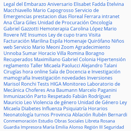
Legal del Embarazo
Aniversario
Elisabet Fadda
Etelvina
Macchiavello
Mario Capogrosso
Servicio de
Emergencias
prestacion
dias
Floreal Ferrara
intranet
Ana Clara Giles
Unidad de Procuración
Oncología
Gabriel Gazzotti
Hemoterapia
Carolina López
Mario
Rovere
IVE
Insumos
Ley de cupo trans
Visita
Facturación
Marilina Espila
Homenaje
Quirófano
Niños
web
Servicio
Mario Meoni
Zoom
Agradecimiento
Unnoba
Sumar
Horacio Villa
Romina Boragno
Recuperados
Maximiliano Gabriel
Colonia
Hipertensión
reglamento
Taller
Micaela Paolucci
Alejandro Talani
Cirugías
hora
online
Sala de Docencia e Investigación
mamografia
Investigación
novedades
Inversiones
Marisol Ronchi
Tests
HIGA
Monitoreo
Laboratorio de
Mecánica
Choferes
Ana Baumann
Marcelo Paganini
Inmunización
Parto Respetado
Fabián Rodríguez
Mauricio Leo
Violencia de género
Unidad de Género
Ley
Micaela
Diabetes
Influenza
Psiquiatría
Horarios
Neonatología
turnos
Provincia
Ablación
Rubén Bernardi
Conmemoración
Estudio
Obras Sociales
Libreta
Rosana
Guardia
Impresora
María Emilia Alonso
Región III
Seguridad