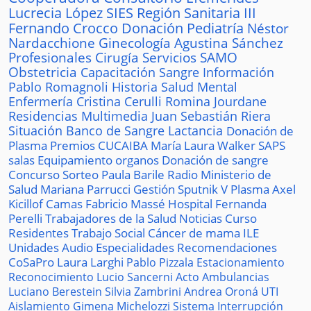
Lucrecia López
SIES
Región Sanitaria III
Fernando Crocco
Donación
Pediatría
Néstor
Nardacchione
Ginecología
Agustina Sánchez
Profesionales
Cirugía
Servicios
SAMO
Obstetricia
Capacitación
Sangre
Información
Pablo Romagnoli
Historia
Salud Mental
Enfermería
Cristina Cerulli
Romina Jourdane
Residencias
Multimedia
Juan Sebastián Riera
Situación
Banco de Sangre
Lactancia
Donación de
Plasma
Premios
CUCAIBA
María Laura Walker
SAPS
salas
Equipamiento
organos
Donación de sangre
Concurso
Sorteo
Paula Barile
Radio
Ministerio de
Salud
Mariana Parrucci
Gestión
Sputnik V
Plasma
Axel
Kicillof
Camas
Fabricio Massé
Hospital
Fernanda
Perelli
Trabajadores de la Salud
Noticias
Curso
Residentes
Trabajo Social
Cáncer de mama
ILE
Unidades
Audio
Especialidades
Recomendaciones
CoSaPro
Laura Larghi
Pablo Pizzala
Estacionamiento
Reconocimiento
Lucio Sancerni
Acto
Ambulancias
Luciano Berestein
Silvia Zambrini
Andrea Oroná
UTI
Aislamiento
Gimena Michelozzi
Sistema
Interrupción