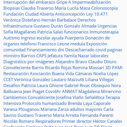
Interrupción del embarazo
Gripe A
Impermeabilización
Biopsias
Claudia Traverso
María Lucila Maza
Colonoscopía
Fundación Ciudad Abierta
Anticoncepción
Ley 10.471
Verónica Distefano
Hernán Barbalace
Derechos
Infraestructura
Gustavo Durán
Gonzalo Almada
Urgencias
Sofía Magallanes
Patricia Salas
funcionarios
Inmunoterapia
Autismo
Ingreso escolar
ayuda
Puerperio
Donación de
órganos
telefono
Francisco Leone
medula
Exposición
comunidad
Financiamiento
dni
Descacharrado
covid
paginas
ministro
Barrios
CAPS
Jefatura
Yamila Nazar
laborales
Diagnóstico por imágenes
Alejandro Bravo
Claudio Dituro
Conveleciente
Barrio Ricardo Rojas
Romina Massari
3D
PAMI
Restauración
Asociación Buena Vida
Cámaras
Noelia López
CCET
Verónica González
Lautaro Mazzutti
Liliana Villegas
Desafíos
Patricia Laura Ghione
Gabriel Rivas
Obsequio
Nora
Balbuena
Jean Piaget
CovidAr
ANMAT
Magdalena Minervino
Cambiemos
Convaleciente
Josefina Viaño
Señalética
Terapia
Intensiva
Protocolo humanizado
Brenda Laya Caporale
Vanesa Plouganou
Mariana Zarza
adultos mayores
Carla
Savino
Gustavo Traverso
María Arrieta
Fernanda Parenti
Nicolás Romero
Respiradores
Primer director
Héctor Canales