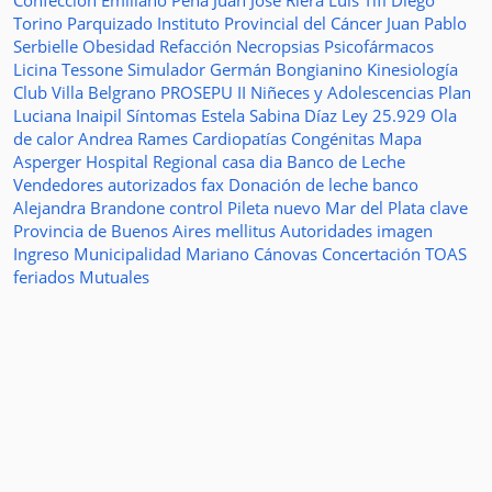
Confección
Emiliano Peña
Juan José Riera
Luis Tifi
Diego
Torino
Parquizado
Instituto Provincial del Cáncer
Juan Pablo
Serbielle
Obesidad
Refacción
Necropsias
Psicofármacos
Licina Tessone
Simulador
Germán Bongianino
Kinesiología
Club Villa Belgrano
PROSEPU II
Niñeces y Adolescencias
Plan
Luciana Inaipil
Síntomas
Estela Sabina Díaz
Ley 25.929
Ola
de calor
Andrea Rames
Cardiopatías Congénitas
Mapa
Asperger
Hospital Regional
casa
dia
Banco de Leche
Vendedores autorizados
fax
Donación de leche
banco
Alejandra Brandone
control
Pileta
nuevo
Mar del Plata
clave
Provincia de Buenos Aires
mellitus
Autoridades
imagen
Ingreso
Municipalidad
Mariano Cánovas
Concertación TOAS
feriados
Mutuales