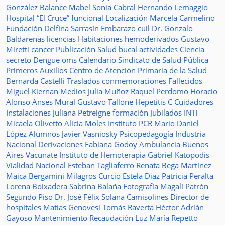
González
Balance
Mabel Sonia Cabral
Hernando Lemaggio
Hospital “El Cruce”
funcional
Localización
Marcela Carmelino
Fundación
Delfina Sarrasín
Embarazo
cuil
Dr. Gonzalo
Baldarenas
licencias
Habitaciones
hemoderivados
Gustavo
Miretti
cancer
Publicación
Salud bucal
actividades
Ciencia
secreto
Dengue
oms
Calendario
Sindicato de Salud Pública
Primeros Auxilios
Centro de Atención Primaria de la Salud
Bernarda Castelli
Traslados
conmemoraciones
Fallecidos
Miguel Kiernan
Medios
Julia Muñoz
Raquel Perdomo
Horacio
Alonso
Anses
Mural
Gustavo Tallone
Hepetitis C
Cuidadores
Instalaciones
Juliana Petreigne
formación
Jubilados
INTI
Micaela Olivetto
Alicia Moles
Instituto
PCR
Mario Daniel
López
Alumnos
Javier Vasniosky
Psicopedagogía
Industria
Nacional
Derivaciones
Fabiana Godoy
Ambulancia
Buenos
Aires Vacunate
Instituto de Hemoterapia
Gabriel Katopodis
Vialidad Nacional
Esteban Tagliaferro
Renata Bega Martínez
Maica Bergamini
Milagros Curcio
Estela Diaz
Patricia Peralta
Lorena Boixadera
Sabrina Balaña
Fotografía
Magalí Patrón
Segundo Piso
Dr. José Félix Solana
Camisolines
Director de
hospitales
Matías Genovesi
Tomás Raverta
Héctor Adrián
Gayoso
Mantenimiento
Recaudación
Luz María Repetto