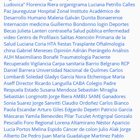
Ludovica"
Florencia Riera
organigrama
Luciana Petrillo
Calles
Paz Jaureguizar
Hospital Zonal
Instituto Académico de
Desarrollo Humano
Malena Galván
Qunita Bonaerense
Internación
medicina
Guillermo Bondonno
login
Deportes
Becas Julieta Lanteri
contraseña
Salud pública
enfermedad
video
Centro de Profilaxis
Salitas
Atención Primaria de la
Salud
Luciana Coria
HTA
fiestas
Trasplante
Oftalmología
china
Gabriel Meneses
Opinión
Adrián Pierángelo
Análisis
AUH
Maximiliano Bonafé
Traumatología
Paciente
Recuperado
Vigilancia
Carpa sanitaria
Barrio Belgrano
RCP
Daniel Barrera
Universidad Nacional de Quilmes
Carlos
Lombardi
Soledad
Gladys García
Nora Etchenique
María
Aseff
Director
Ricardo Languilla
CABA
Colegio Padre
Respuela
Estado
Susana Mendoza
Sebastián Miraglia
Sebastián Longinotti
Jorge Riera
AMBU
SAME
Ganadores
Sonia Suarez
Jorge Sanvitti
Claudio Ordoñez
Carlos Bianco
Paola Escandar
Arturo Giles
Edgardo Depetri
Patricio García
Máscaras
Yamila Benevides
Pilar Tuculet
Antigripal
Gonzalo
Pesciallo
Foro Regional
Lorena Altamirano
Néstor Aparicio
Lucía Portos
Melina Espido
Cáncer de colon
Julio Alak
Jorge
Alberto De Pedro Juan
María Guadalupe Martínez
Pablo