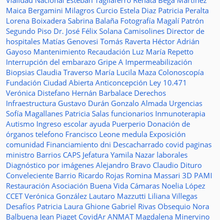
Vialidad Nacional
Esteban Tagliaferro
Renata Bega Martínez
Maica Bergamini
Milagros Curcio
Estela Diaz
Patricia Peralta
Lorena Boixadera
Sabrina Balaña
Fotografía
Magalí Patrón
Segundo Piso
Dr. José Félix Solana
Camisolines
Director de
hospitales
Matías Genovesi
Tomás Raverta
Héctor Adrián
Gayoso
Mantenimiento
Recaudación
Luz María Repetto
Interrupción del embarazo
Gripe A
Impermeabilización
Biopsias
Claudia Traverso
María Lucila Maza
Colonoscopía
Fundación Ciudad Abierta
Anticoncepción
Ley 10.471
Verónica Distefano
Hernán Barbalace
Derechos
Infraestructura
Gustavo Durán
Gonzalo Almada
Urgencias
Sofía Magallanes
Patricia Salas
funcionarios
Inmunoterapia
Autismo
Ingreso escolar
ayuda
Puerperio
Donación de
órganos
telefono
Francisco Leone
medula
Exposición
comunidad
Financiamiento
dni
Descacharrado
covid
paginas
ministro
Barrios
CAPS
Jefatura
Yamila Nazar
laborales
Diagnóstico por imágenes
Alejandro Bravo
Claudio Dituro
Conveleciente
Barrio Ricardo Rojas
Romina Massari
3D
PAMI
Restauración
Asociación Buena Vida
Cámaras
Noelia López
CCET
Verónica González
Lautaro Mazzutti
Liliana Villegas
Desafíos
Patricia Laura Ghione
Gabriel Rivas
Obsequio
Nora
Balbuena
Jean Piaget
CovidAr
ANMAT
Magdalena Minervino