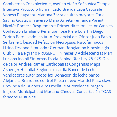
Cambiemos
Convaleciente
Josefina Viaño
Señalética
Terapia
Intensiva
Protocolo humanizado
Brenda Laya Caporale
Vanesa Plouganou
Mariana Zarza
adultos mayores
Carla
Savino
Gustavo Traverso
María Arrieta
Fernanda Parenti
Nicolás Romero
Respiradores
Primer director
Héctor Canales
Confección
Emiliano Peña
Juan José Riera
Luis Tifi
Diego
Torino
Parquizado
Instituto Provincial del Cáncer
Juan Pablo
Serbielle
Obesidad
Refacción
Necropsias
Psicofármacos
Licina Tessone
Simulador
Germán Bongianino
Kinesiología
Club Villa Belgrano
PROSEPU II
Niñeces y Adolescencias
Plan
Luciana Inaipil
Síntomas
Estela Sabina Díaz
Ley 25.929
Ola
de calor
Andrea Rames
Cardiopatías Congénitas
Mapa
Asperger
Hospital Regional
casa
dia
Banco de Leche
Vendedores autorizados
fax
Donación de leche
banco
Alejandra Brandone
control
Pileta
nuevo
Mar del Plata
clave
Provincia de Buenos Aires
mellitus
Autoridades
imagen
Ingreso
Municipalidad
Mariano Cánovas
Concertación TOAS
feriados
Mutuales