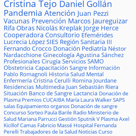
Cristina Tejo
Daniel Gollán
Pandemia
Atención
Juan Pezzi
Vacunas
Prevención
Marcos Jaureguizar
Rifa
Obras
Nicolás Kreplak
Jorge Herce
Cooperadora
Consultorio
Efemérides
Lucrecia López
SIES
Región Sanitaria III
Fernando Crocco
Donación
Pediatría
Néstor
Nardacchione
Ginecología
Agustina Sánchez
Profesionales
Cirugía
Servicios
SAMO
Obstetricia
Capacitación
Sangre
Información
Pablo Romagnoli
Historia
Salud Mental
Enfermería
Cristina Cerulli
Romina Jourdane
Residencias
Multimedia
Juan Sebastián Riera
Situación
Banco de Sangre
Lactancia
Donación de
Plasma
Premios
CUCAIBA
María Laura Walker
SAPS
salas
Equipamiento
organos
Donación de sangre
Concurso
Sorteo
Paula Barile
Radio
Ministerio de
Salud
Mariana Parrucci
Gestión
Sputnik V
Plasma
Axel
Kicillof
Camas
Fabricio Massé
Hospital
Fernanda
Perelli
Trabajadores de la Salud
Noticias
Curso