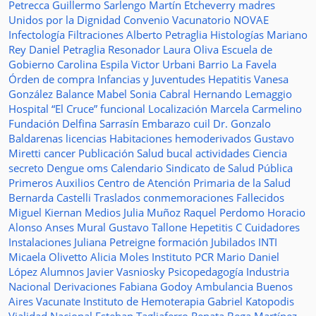
Petrecca
Guillermo Sarlengo
Martín Etcheverry
madres
Unidos por la Dignidad
Convenio
Vacunatorio
NOVAE
Infectología
Filtraciones
Alberto Petraglia
Histologías
Mariano
Rey
Daniel Petraglia
Resonador
Laura Oliva
Escuela de
Gobierno
Carolina Espila
Victor Urbani
Barrio La Favela
Órden de compra
Infancias y Juventudes
Hepatitis
Vanesa
González
Balance
Mabel Sonia Cabral
Hernando Lemaggio
Hospital “El Cruce”
funcional
Localización
Marcela Carmelino
Fundación
Delfina Sarrasín
Embarazo
cuil
Dr. Gonzalo
Baldarenas
licencias
Habitaciones
hemoderivados
Gustavo
Miretti
cancer
Publicación
Salud bucal
actividades
Ciencia
secreto
Dengue
oms
Calendario
Sindicato de Salud Pública
Primeros Auxilios
Centro de Atención Primaria de la Salud
Bernarda Castelli
Traslados
conmemoraciones
Fallecidos
Miguel Kiernan
Medios
Julia Muñoz
Raquel Perdomo
Horacio
Alonso
Anses
Mural
Gustavo Tallone
Hepetitis C
Cuidadores
Instalaciones
Juliana Petreigne
formación
Jubilados
INTI
Micaela Olivetto
Alicia Moles
Instituto
PCR
Mario Daniel
López
Alumnos
Javier Vasniosky
Psicopedagogía
Industria
Nacional
Derivaciones
Fabiana Godoy
Ambulancia
Buenos
Aires Vacunate
Instituto de Hemoterapia
Gabriel Katopodis