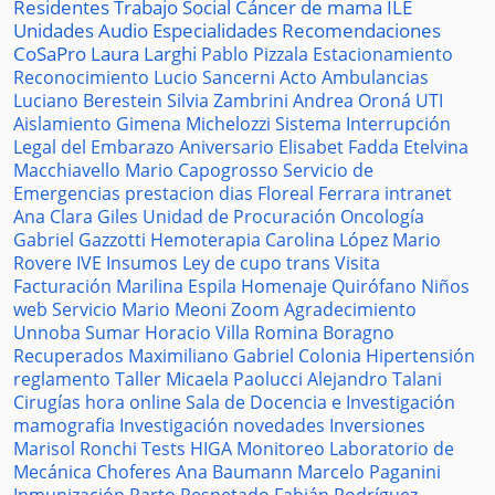
Residentes
Trabajo Social
Cáncer de mama
ILE
Unidades
Audio
Especialidades
Recomendaciones
CoSaPro
Laura Larghi
Pablo Pizzala
Estacionamiento
Reconocimiento
Lucio Sancerni
Acto
Ambulancias
Luciano Berestein
Silvia Zambrini
Andrea Oroná
UTI
Aislamiento
Gimena Michelozzi
Sistema
Interrupción
Legal del Embarazo
Aniversario
Elisabet Fadda
Etelvina
Macchiavello
Mario Capogrosso
Servicio de
Emergencias
prestacion
dias
Floreal Ferrara
intranet
Ana Clara Giles
Unidad de Procuración
Oncología
Gabriel Gazzotti
Hemoterapia
Carolina López
Mario
Rovere
IVE
Insumos
Ley de cupo trans
Visita
Facturación
Marilina Espila
Homenaje
Quirófano
Niños
web
Servicio
Mario Meoni
Zoom
Agradecimiento
Unnoba
Sumar
Horacio Villa
Romina Boragno
Recuperados
Maximiliano Gabriel
Colonia
Hipertensión
reglamento
Taller
Micaela Paolucci
Alejandro Talani
Cirugías
hora
online
Sala de Docencia e Investigación
mamografia
Investigación
novedades
Inversiones
Marisol Ronchi
Tests
HIGA
Monitoreo
Laboratorio de
Mecánica
Choferes
Ana Baumann
Marcelo Paganini