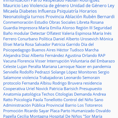
Inmunización
Parto Respetado
Fabián Rodríguez
Mauricio Leo
Violencia de género
Unidad de Género
Ley
Micaela
Diabetes
Influenza
Psiquiatría
Horarios
Neonatología
turnos
Provincia
Ablación
Rubén Bernardi
Conmemoración
Estudio
Obras Sociales
Libreta
Rosana
Guardia
Impresora
María Emilia Alonso
Región III
Seguridad
Baño modular
Detectar
Olfatest
Valeria Espinosa
María Inés
Ferrero
Conurbano
Política
Daniel Alberto Urosevich
Mónica
Elisei
María Rosa Salvador
Patricia Garrido
Día del
Psicopedagogo
Buenos Aires
Héctor Tudisco
Marcha
Alejandra Díaz
Alberto Fernández
Agustina Orlando
RAP
Vacuna
Florencia Visser
Interrupción Voluntaria del Embarazo
Celeste Lujan Peralta
Mariana Larroque
Nacer en pandemia
Servielle
Rodolfo Pedrazzi
Solange López
Monitores
Sergio
Salamone
violencia
Trabajadoras
Leonardo Semorain
protocolo
Fernanda Albisu
Rodrigo Bruvera
residencia
Cooperativa
Uriel Novick
Patricia Barisich
Presupuesto
Anatomía patológica
Techos
Citologías
Demanda
Andrea
Ratto
Psicología
Paola Tonellotto
Control del Niño Sano
Administración Pública Provincial
Barrio Los Totoreros
Promoción
Ricardo Sayar
Placa
Parto Humanizado
Osvaldo
Pagella
Cecilia Montagna
Hospital De Niños "Sor María