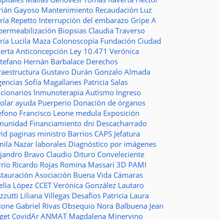
rián Gayoso
Mantenimiento
Recaudación
Luz
ría Repetto
Interrupción del embarazo
Gripe A
permeabilización
Biopsias
Claudia Traverso
ría Lucila Maza
Colonoscopía
Fundación Ciudad
ierta
Anticoncepción
Ley 10.471
Verónica
stefano
Hernán Barbalace
Derechos
raestructura
Gustavo Durán
Gonzalo Almada
gencias
Sofía Magallanes
Patricia Salas
ncionarios
Inmunoterapia
Autismo
Ingreso
colar
ayuda
Puerperio
Donación de órganos
lefono
Francisco Leone
medula
Exposición
munidad
Financiamiento
dni
Descacharrado
vid
paginas
ministro
Barrios
CAPS
Jefatura
mila Nazar
laborales
Diagnóstico por imágenes
ejandro Bravo
Claudio Dituro
Conveleciente
rio Ricardo Rojas
Romina Massari
3D
PAMI
stauración
Asociación Buena Vida
Cámaras
elia López
CCET
Verónica González
Lautaro
zzutti
Liliana Villegas
Desafíos
Patricia Laura
ione
Gabriel Rivas
Obsequio
Nora Balbuena
Jean
aget
CovidAr
ANMAT
Magdalena Minervino