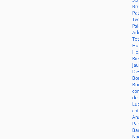
Br
Pat
Te
Psi
Adm
To
Hu
Hos
Ri
Ja
De
Bo
Bo
co
de 
Lu
ch
Aná
Pa
Ba
Na