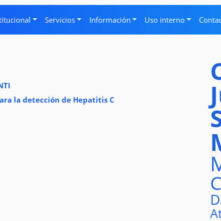
titucional
Servicios
Información
Uso interno
Conta
NTI
ara la detección de Hepatitis C
M
C
D
A