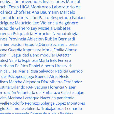
vestigación
novedades
Inversiones
Marisol
nchi
Tests
HIGA
Monitoreo
Laboratorio de
cánica
Choferes
Ana Baumann
Marcelo
ganini
Inmunización
Parto Respetado
Fabián
dríguez
Mauricio Leo
Violencia de género
idad de Género
Ley Micaela
Diabetes
fluenza
Psiquiatría
Horarios
Neonatología
rnos
Provincia
Ablación
Rubén Bernardi
nmemoración
Estudio
Obras Sociales
Libreta
sana Guardia
Impresora
María Emilia Alonso
ión III
Seguridad
Baño modular
Detectar
atest
Valeria Espinosa
María Inés Ferrero
nurbano
Política
Daniel Alberto Urosevich
ica Elisei
María Rosa Salvador
Patricia Garrido
a del Psicopedagogo
Buenos Aires
Héctor
disco
Marcha
Alejandra Díaz
Alberto Fernández
ustina Orlando
RAP
Vacuna
Florencia Visser
errupción Voluntaria del Embarazo
Celeste Lujan
ralta
Mariana Larroque
Nacer en pandemia
vielle
Rodolfo Pedrazzi
Solange López
Monitores
rgio Salamone
violencia
Trabajadoras
Leonardo
morain
protocolo
Fernanda Albisu
Rodrigo