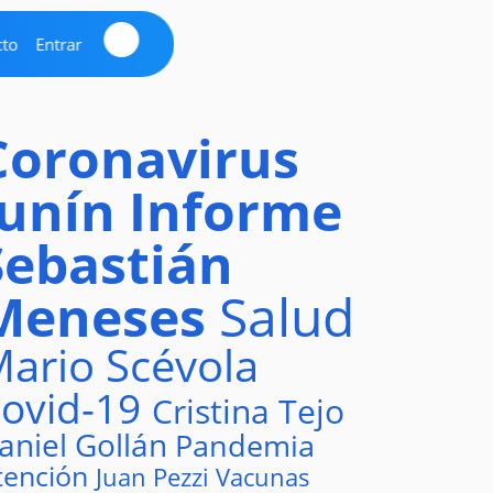
cto
Entrar
Coronavirus
Junín
Informe
Sebastián
Meneses
Salud
ario Scévola
ovid-19
Cristina Tejo
aniel Gollán
Pandemia
tención
Juan Pezzi
Vacunas