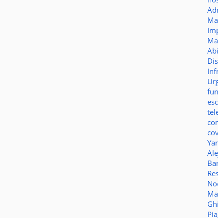
Ad
Ma
Im
Ma
Ab
Di
Inf
Ur
fu
es
te
co
co
Ya
Al
Bar
Re
No
Ma
Gh
Pi