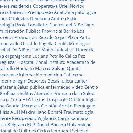
uvera
residencia
Cooperativa
Uriel Novick
ricia Barisich
Presupuesto
Anatomía patológica
chos
Citologías
Demanda
Andrea Ratto
cología
Paola Tonellotto
Control del Niño Sano
inistración Pública Provincial
Barrio Los
toreros
Promoción
Ricardo Sayar
Placa
Parto
manizado
Osvaldo Pagella
Cecilia Montagna
pital De Niños "Sor María Ludovica"
Florencia
era
organigrama
Luciana Petrillo
Calles
Paz
ureguizar
Hospital Zonal
Instituto Académico de
sarrollo Humano
Malena Galván
Qunita
naerense
Internación
medicina
Guillermo
ndonno
login
Deportes
Becas Julieta Lanteri
ntraseña
Salud pública
enfermedad
video
Centro
Profilaxis
Salitas
Atención Primaria de la Salud
ciana Coria
HTA
fiestas
Trasplante
Oftalmología
ina
Gabriel Meneses
Opinión
Adrián Pierángelo
lisis
AUH
Maximiliano Bonafé
Traumatología
ciente Recuperado
Vigilancia
Carpa sanitaria
rrio Belgrano
RCP
Daniel Barrera
Universidad
cional de Quilmes
Carlos Lombardi
Soledad