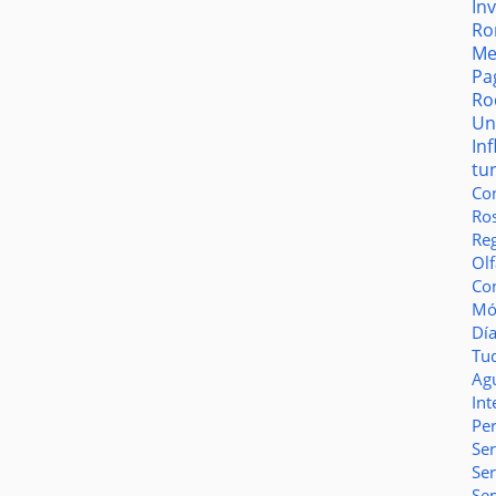
In
Ro
Me
Pa
Ro
Un
In
tu
Co
Ro
Reg
Olf
Co
Món
Dí
Tu
Ag
Int
Pe
Ser
Se
Se