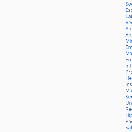
So
Es
La
Re
Am
An
Mi
Em
Ma
Em
in
Pr
He
In
Ma
Se
Un
Re
Hi
Pa
Sa