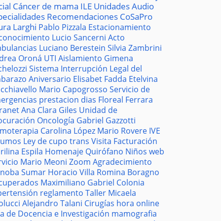
cial
Cáncer de mama
ILE
Unidades
Audio
pecialidades
Recomendaciones
CoSaPro
ura Larghi
Pablo Pizzala
Estacionamiento
conocimiento
Lucio Sancerni
Acto
bulancias
Luciano Berestein
Silvia Zambrini
drea Oroná
UTI
Aislamiento
Gimena
chelozzi
Sistema
Interrupción Legal del
barazo
Aniversario
Elisabet Fadda
Etelvina
cchiavello
Mario Capogrosso
Servicio de
ergencias
prestacion
dias
Floreal Ferrara
tranet
Ana Clara Giles
Unidad de
ocuración
Oncología
Gabriel Gazzotti
moterapia
Carolina López
Mario Rovere
IVE
sumos
Ley de cupo trans
Visita
Facturación
rilina Espila
Homenaje
Quirófano
Niños
web
rvicio
Mario Meoni
Zoom
Agradecimiento
noba
Sumar
Horacio Villa
Romina Boragno
cuperados
Maximiliano Gabriel
Colonia
pertensión
reglamento
Taller
Micaela
olucci
Alejandro Talani
Cirugías
hora
online
la de Docencia e Investigación
mamografia