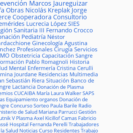
revención
Marcos Jaureguizar
fa
Obras
Nicolás Kreplak
Jorge
erce
Cooperadora
Consultorio
emérides
Lucrecia López
SIES
gión Sanitaria III
Fernando Crocco
onación
Pediatría
Néstor
rdacchione
Ginecología
Agustina
ánchez
Profesionales
Cirugía
Servicios
AMO
Obstetricia
Capacitación
Sangre
formación
Pablo Romagnoli
Historia
lud Mental
Enfermería
Cristina Cerulli
mina Jourdane
Residencias
Multimedia
an Sebastián Riera
Situación
Banco de
ngre
Lactancia
Donación de Plasma
emios
CUCAIBA
María Laura Walker
SAPS
las
Equipamiento
organos
Donación de
ngre
Concurso
Sorteo
Paula Barile
Radio
nisterio de Salud
Mariana Parrucci
Gestión
utnik V
Plasma
Axel Kicillof
Camas
Fabricio
ssé
Hospital
Fernanda Perelli
Trabajadores
 la Salud
Noticias
Curso
Residentes
Trabajo