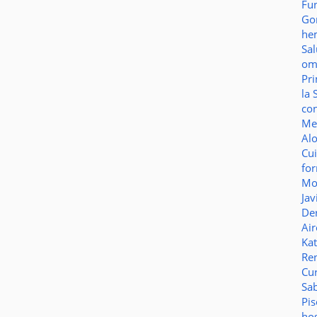
Fu
Go
he
Sa
o
Pr
la 
co
Me
Al
Cu
fo
Mo
Jav
De
Ai
Ka
Re
Cu
Sa
Pi
ho