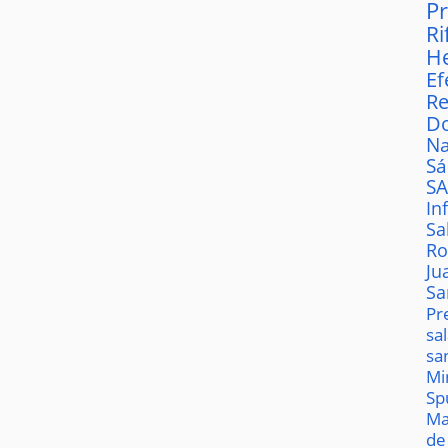
P
Ri
H
Ef
Re
D
Na
S
S
In
Sa
Ro
Ju
Sa
Pr
sa
sa
Mi
Sp
Ma
de