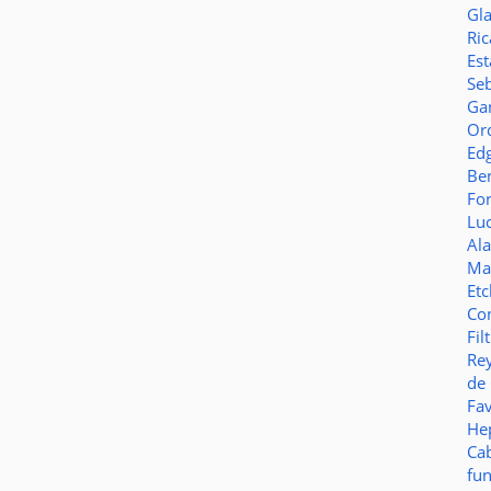
Gl
Ric
Es
Seb
Ga
Or
Ed
Be
Fo
Lu
Al
Ma
Et
Co
Fil
Re
de
Fa
Hep
Ca
fu