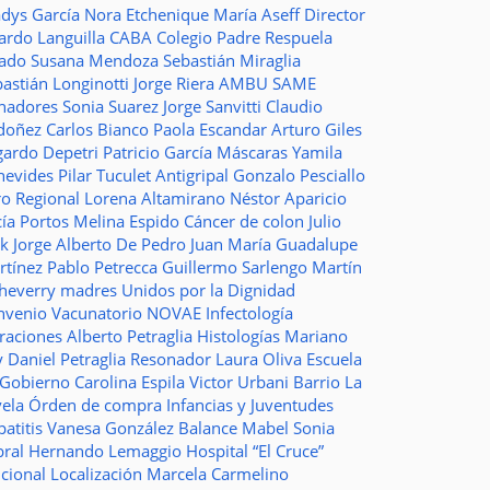
adys García
Nora Etchenique
María Aseff
Director
ardo Languilla
CABA
Colegio Padre Respuela
tado
Susana Mendoza
Sebastián Miraglia
astián Longinotti
Jorge Riera
AMBU
SAME
nadores
Sonia Suarez
Jorge Sanvitti
Claudio
doñez
Carlos Bianco
Paola Escandar
Arturo Giles
gardo Depetri
Patricio García
Máscaras
Yamila
nevides
Pilar Tuculet
Antigripal
Gonzalo Pesciallo
ro Regional
Lorena Altamirano
Néstor Aparicio
cía Portos
Melina Espido
Cáncer de colon
Julio
ak
Jorge Alberto De Pedro Juan
María Guadalupe
rtínez
Pablo Petrecca
Guillermo Sarlengo
Martín
cheverry
madres
Unidos por la Dignidad
nvenio
Vacunatorio
NOVAE
Infectología
traciones
Alberto Petraglia
Histologías
Mariano
y
Daniel Petraglia
Resonador
Laura Oliva
Escuela
 Gobierno
Carolina Espila
Victor Urbani
Barrio La
vela
Órden de compra
Infancias y Juventudes
atitis
Vanesa González
Balance
Mabel Sonia
bral
Hernando Lemaggio
Hospital “El Cruce”
ncional
Localización
Marcela Carmelino