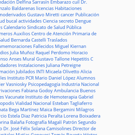
ndación
Delfina Sarrasín
Embarazo
cuil
Dr.
nzalo Baldarenas
licencias
Habitaciones
moderivados
Gustavo Miretti
cancer
Publicación
lud bucal
actividades
Ciencia
secreto
Dengue
ms
Calendario
Sindicato de Salud Pública
imeros Auxilios
Centro de Atención Primaria de
Salud
Bernarda Castelli
Traslados
nmemoraciones
Fallecidos
Miguel Kiernan
dios
Julia Muñoz
Raquel Perdomo
Horacio
onso
Anses
Mural
Gustavo Tallone
Hepetitis C
idadores
Instalaciones
Juliana Petreigne
rmación
Jubilados
INTI
Micaela Olivetto
Alicia
les
Instituto
PCR
Mario Daniel López
Alumnos
ier Vasniosky
Psicopedagogía
Industria Nacional
rivaciones
Fabiana Godoy
Ambulancia
Buenos
res Vacunate
Instituto de Hemoterapia
Gabriel
topodis
Vialidad Nacional
Esteban Tagliaferro
nata Bega Martínez
Maica Bergamini
Milagros
rcio
Estela Diaz
Patricia Peralta
Lorena Boixadera
brina Balaña
Fotografía
Magalí Patrón
Segundo
so
Dr. José Félix Solana
Camisolines
Director de
spitales
Matías Genovesi
Tomás Raverta
Héctor