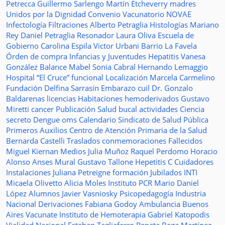
Petrecca
Guillermo Sarlengo
Martín Etcheverry
madres
Unidos por la Dignidad
Convenio
Vacunatorio
NOVAE
Infectología
Filtraciones
Alberto Petraglia
Histologías
Mariano
Rey
Daniel Petraglia
Resonador
Laura Oliva
Escuela de
Gobierno
Carolina Espila
Victor Urbani
Barrio La Favela
Órden de compra
Infancias y Juventudes
Hepatitis
Vanesa
González
Balance
Mabel Sonia Cabral
Hernando Lemaggio
Hospital “El Cruce”
funcional
Localización
Marcela Carmelino
Fundación
Delfina Sarrasín
Embarazo
cuil
Dr. Gonzalo
Baldarenas
licencias
Habitaciones
hemoderivados
Gustavo
Miretti
cancer
Publicación
Salud bucal
actividades
Ciencia
secreto
Dengue
oms
Calendario
Sindicato de Salud Pública
Primeros Auxilios
Centro de Atención Primaria de la Salud
Bernarda Castelli
Traslados
conmemoraciones
Fallecidos
Miguel Kiernan
Medios
Julia Muñoz
Raquel Perdomo
Horacio
Alonso
Anses
Mural
Gustavo Tallone
Hepetitis C
Cuidadores
Instalaciones
Juliana Petreigne
formación
Jubilados
INTI
Micaela Olivetto
Alicia Moles
Instituto
PCR
Mario Daniel
López
Alumnos
Javier Vasniosky
Psicopedagogía
Industria
Nacional
Derivaciones
Fabiana Godoy
Ambulancia
Buenos
Aires Vacunate
Instituto de Hemoterapia
Gabriel Katopodis