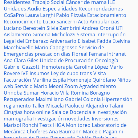
Residentes
Trabajo Social
Cáncer de mama
ILE
Unidades
Audio
Especialidades
Recomendaciones
CoSaPro
Laura Larghi
Pablo Pizzala
Estacionamiento
Reconocimiento
Lucio Sancerni
Acto
Ambulancias
Luciano Berestein
Silvia Zambrini
Andrea Oroná
UTI
Aislamiento
Gimena Michelozzi
Sistema
Interrupción
Legal del Embarazo
Aniversario
Elisabet Fadda
Etelvina
Macchiavello
Mario Capogrosso
Servicio de
Emergencias
prestacion
dias
Floreal Ferrara
intranet
Ana Clara Giles
Unidad de Procuración
Oncología
Gabriel Gazzotti
Hemoterapia
Carolina López
Mario
Rovere
IVE
Insumos
Ley de cupo trans
Visita
Facturación
Marilina Espila
Homenaje
Quirófano
Niños
web
Servicio
Mario Meoni
Zoom
Agradecimiento
Unnoba
Sumar
Horacio Villa
Romina Boragno
Recuperados
Maximiliano Gabriel
Colonia
Hipertensión
reglamento
Taller
Micaela Paolucci
Alejandro Talani
Cirugías
hora
online
Sala de Docencia e Investigación
mamografia
Investigación
novedades
Inversiones
Marisol Ronchi
Tests
HIGA
Monitoreo
Laboratorio de
Mecánica
Choferes
Ana Baumann
Marcelo Paganini