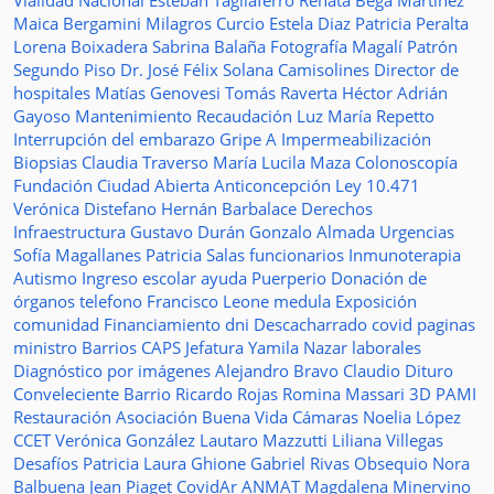
Vialidad Nacional
Esteban Tagliaferro
Renata Bega Martínez
Maica Bergamini
Milagros Curcio
Estela Diaz
Patricia Peralta
Lorena Boixadera
Sabrina Balaña
Fotografía
Magalí Patrón
Segundo Piso
Dr. José Félix Solana
Camisolines
Director de
hospitales
Matías Genovesi
Tomás Raverta
Héctor Adrián
Gayoso
Mantenimiento
Recaudación
Luz María Repetto
Interrupción del embarazo
Gripe A
Impermeabilización
Biopsias
Claudia Traverso
María Lucila Maza
Colonoscopía
Fundación Ciudad Abierta
Anticoncepción
Ley 10.471
Verónica Distefano
Hernán Barbalace
Derechos
Infraestructura
Gustavo Durán
Gonzalo Almada
Urgencias
Sofía Magallanes
Patricia Salas
funcionarios
Inmunoterapia
Autismo
Ingreso escolar
ayuda
Puerperio
Donación de
órganos
telefono
Francisco Leone
medula
Exposición
comunidad
Financiamiento
dni
Descacharrado
covid
paginas
ministro
Barrios
CAPS
Jefatura
Yamila Nazar
laborales
Diagnóstico por imágenes
Alejandro Bravo
Claudio Dituro
Conveleciente
Barrio Ricardo Rojas
Romina Massari
3D
PAMI
Restauración
Asociación Buena Vida
Cámaras
Noelia López
CCET
Verónica González
Lautaro Mazzutti
Liliana Villegas
Desafíos
Patricia Laura Ghione
Gabriel Rivas
Obsequio
Nora
Balbuena
Jean Piaget
CovidAr
ANMAT
Magdalena Minervino