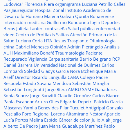
Ludovica"
Florencia Riera
organigrama
Luciana Petrillo
Calles
Paz Jaureguizar
Hospital Zonal
Instituto Académico de
Desarrollo Humano
Malena Galván
Qunita Bonaerense
Internación
medicina
Guillermo Bondonno
login
Deportes
Becas Julieta Lanteri
contraseña
Salud pública
enfermedad
video
Centro de Profilaxis
Salitas
Atención Primaria de la
Salud
Luciana Coria
HTA
fiestas
Trasplante
Oftalmología
china
Gabriel Meneses
Opinión
Adrián Pierángelo
Análisis
AUH
Maximiliano Bonafé
Traumatología
Paciente
Recuperado
Vigilancia
Carpa sanitaria
Barrio Belgrano
RCP
Daniel Barrera
Universidad Nacional de Quilmes
Carlos
Lombardi
Soledad
Gladys García
Nora Etchenique
María
Aseff
Director
Ricardo Languilla
CABA
Colegio Padre
Respuela
Estado
Susana Mendoza
Sebastián Miraglia
Sebastián Longinotti
Jorge Riera
AMBU
SAME
Ganadores
Sonia Suarez
Jorge Sanvitti
Claudio Ordoñez
Carlos Bianco
Paola Escandar
Arturo Giles
Edgardo Depetri
Patricio García
Máscaras
Yamila Benevides
Pilar Tuculet
Antigripal
Gonzalo
Pesciallo
Foro Regional
Lorena Altamirano
Néstor Aparicio
Lucía Portos
Melina Espido
Cáncer de colon
Julio Alak
Jorge
Alberto De Pedro Juan
María Guadalupe Martínez
Pablo