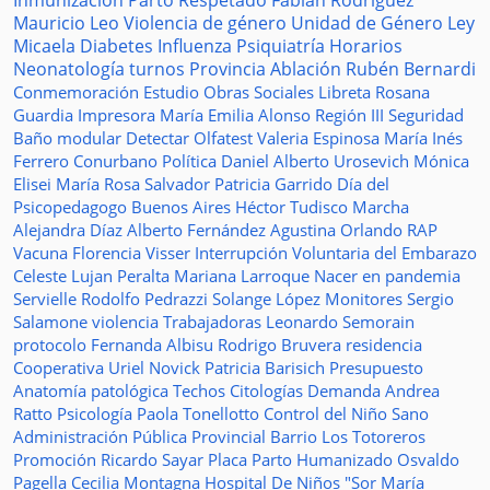
Inmunización
Parto Respetado
Fabián Rodríguez
Mauricio Leo
Violencia de género
Unidad de Género
Ley
Micaela
Diabetes
Influenza
Psiquiatría
Horarios
Neonatología
turnos
Provincia
Ablación
Rubén Bernardi
Conmemoración
Estudio
Obras Sociales
Libreta
Rosana
Guardia
Impresora
María Emilia Alonso
Región III
Seguridad
Baño modular
Detectar
Olfatest
Valeria Espinosa
María Inés
Ferrero
Conurbano
Política
Daniel Alberto Urosevich
Mónica
Elisei
María Rosa Salvador
Patricia Garrido
Día del
Psicopedagogo
Buenos Aires
Héctor Tudisco
Marcha
Alejandra Díaz
Alberto Fernández
Agustina Orlando
RAP
Vacuna
Florencia Visser
Interrupción Voluntaria del Embarazo
Celeste Lujan Peralta
Mariana Larroque
Nacer en pandemia
Servielle
Rodolfo Pedrazzi
Solange López
Monitores
Sergio
Salamone
violencia
Trabajadoras
Leonardo Semorain
protocolo
Fernanda Albisu
Rodrigo Bruvera
residencia
Cooperativa
Uriel Novick
Patricia Barisich
Presupuesto
Anatomía patológica
Techos
Citologías
Demanda
Andrea
Ratto
Psicología
Paola Tonellotto
Control del Niño Sano
Administración Pública Provincial
Barrio Los Totoreros
Promoción
Ricardo Sayar
Placa
Parto Humanizado
Osvaldo
Pagella
Cecilia Montagna
Hospital De Niños "Sor María