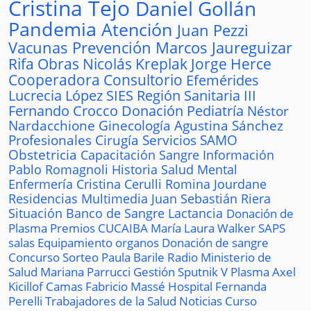
Cristina Tejo
Daniel Gollán
Pandemia
Atención
Juan Pezzi
Vacunas
Prevención
Marcos Jaureguizar
Rifa
Obras
Nicolás Kreplak
Jorge Herce
Cooperadora
Consultorio
Efemérides
Lucrecia López
SIES
Región Sanitaria III
Fernando Crocco
Donación
Pediatría
Néstor
Nardacchione
Ginecología
Agustina Sánchez
Profesionales
Cirugía
Servicios
SAMO
Obstetricia
Capacitación
Sangre
Información
Pablo Romagnoli
Historia
Salud Mental
Enfermería
Cristina Cerulli
Romina Jourdane
Residencias
Multimedia
Juan Sebastián Riera
Situación
Banco de Sangre
Lactancia
Donación de
Plasma
Premios
CUCAIBA
María Laura Walker
SAPS
salas
Equipamiento
organos
Donación de sangre
Concurso
Sorteo
Paula Barile
Radio
Ministerio de
Salud
Mariana Parrucci
Gestión
Sputnik V
Plasma
Axel
Kicillof
Camas
Fabricio Massé
Hospital
Fernanda
Perelli
Trabajadores de la Salud
Noticias
Curso