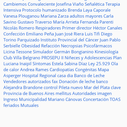
Cambiemos
Convaleciente
Josefina Viaño
Señalética
Terapia
Intensiva
Protocolo humanizado
Brenda Laya Caporale
Vanesa Plouganou
Mariana Zarza
adultos mayores
Carla
Savino
Gustavo Traverso
María Arrieta
Fernanda Parenti
Nicolás Romero
Respiradores
Primer director
Héctor Canales
Confección
Emiliano Peña
Juan José Riera
Luis Tifi
Diego
Torino
Parquizado
Instituto Provincial del Cáncer
Juan Pablo
Serbielle
Obesidad
Refacción
Necropsias
Psicofármacos
Licina Tessone
Simulador
Germán Bongianino
Kinesiología
Club Villa Belgrano
PROSEPU II
Niñeces y Adolescencias
Plan
Luciana Inaipil
Síntomas
Estela Sabina Díaz
Ley 25.929
Ola
de calor
Andrea Rames
Cardiopatías Congénitas
Mapa
Asperger
Hospital Regional
casa
dia
Banco de Leche
Vendedores autorizados
fax
Donación de leche
banco
Alejandra Brandone
control
Pileta
nuevo
Mar del Plata
clave
Provincia de Buenos Aires
mellitus
Autoridades
imagen
Ingreso
Municipalidad
Mariano Cánovas
Concertación TOAS
feriados
Mutuales