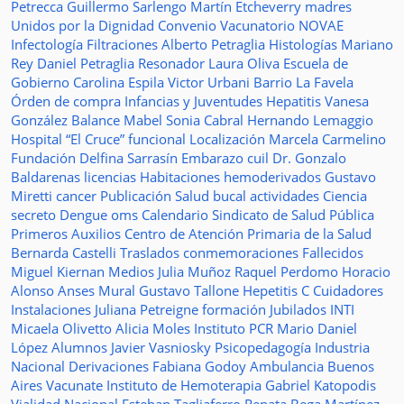
Petrecca
Guillermo Sarlengo
Martín Etcheverry
madres
Unidos por la Dignidad
Convenio
Vacunatorio
NOVAE
Infectología
Filtraciones
Alberto Petraglia
Histologías
Mariano
Rey
Daniel Petraglia
Resonador
Laura Oliva
Escuela de
Gobierno
Carolina Espila
Victor Urbani
Barrio La Favela
Órden de compra
Infancias y Juventudes
Hepatitis
Vanesa
González
Balance
Mabel Sonia Cabral
Hernando Lemaggio
Hospital “El Cruce”
funcional
Localización
Marcela Carmelino
Fundación
Delfina Sarrasín
Embarazo
cuil
Dr. Gonzalo
Baldarenas
licencias
Habitaciones
hemoderivados
Gustavo
Miretti
cancer
Publicación
Salud bucal
actividades
Ciencia
secreto
Dengue
oms
Calendario
Sindicato de Salud Pública
Primeros Auxilios
Centro de Atención Primaria de la Salud
Bernarda Castelli
Traslados
conmemoraciones
Fallecidos
Miguel Kiernan
Medios
Julia Muñoz
Raquel Perdomo
Horacio
Alonso
Anses
Mural
Gustavo Tallone
Hepetitis C
Cuidadores
Instalaciones
Juliana Petreigne
formación
Jubilados
INTI
Micaela Olivetto
Alicia Moles
Instituto
PCR
Mario Daniel
López
Alumnos
Javier Vasniosky
Psicopedagogía
Industria
Nacional
Derivaciones
Fabiana Godoy
Ambulancia
Buenos
Aires Vacunate
Instituto de Hemoterapia
Gabriel Katopodis