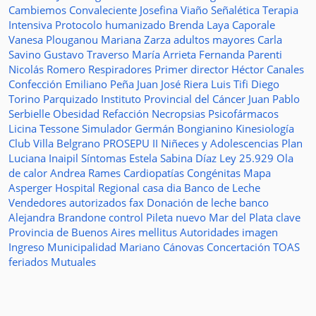
Cambiemos
Convaleciente
Josefina Viaño
Señalética
Terapia
Intensiva
Protocolo humanizado
Brenda Laya Caporale
Vanesa Plouganou
Mariana Zarza
adultos mayores
Carla
Savino
Gustavo Traverso
María Arrieta
Fernanda Parenti
Nicolás Romero
Respiradores
Primer director
Héctor Canales
Confección
Emiliano Peña
Juan José Riera
Luis Tifi
Diego
Torino
Parquizado
Instituto Provincial del Cáncer
Juan Pablo
Serbielle
Obesidad
Refacción
Necropsias
Psicofármacos
Licina Tessone
Simulador
Germán Bongianino
Kinesiología
Club Villa Belgrano
PROSEPU II
Niñeces y Adolescencias
Plan
Luciana Inaipil
Síntomas
Estela Sabina Díaz
Ley 25.929
Ola
de calor
Andrea Rames
Cardiopatías Congénitas
Mapa
Asperger
Hospital Regional
casa
dia
Banco de Leche
Vendedores autorizados
fax
Donación de leche
banco
Alejandra Brandone
control
Pileta
nuevo
Mar del Plata
clave
Provincia de Buenos Aires
mellitus
Autoridades
imagen
Ingreso
Municipalidad
Mariano Cánovas
Concertación TOAS
feriados
Mutuales