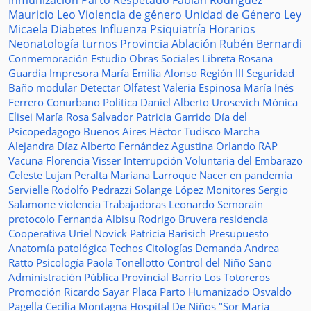
Inmunización
Parto Respetado
Fabián Rodríguez
Mauricio Leo
Violencia de género
Unidad de Género
Ley
Micaela
Diabetes
Influenza
Psiquiatría
Horarios
Neonatología
turnos
Provincia
Ablación
Rubén Bernardi
Conmemoración
Estudio
Obras Sociales
Libreta
Rosana
Guardia
Impresora
María Emilia Alonso
Región III
Seguridad
Baño modular
Detectar
Olfatest
Valeria Espinosa
María Inés
Ferrero
Conurbano
Política
Daniel Alberto Urosevich
Mónica
Elisei
María Rosa Salvador
Patricia Garrido
Día del
Psicopedagogo
Buenos Aires
Héctor Tudisco
Marcha
Alejandra Díaz
Alberto Fernández
Agustina Orlando
RAP
Vacuna
Florencia Visser
Interrupción Voluntaria del Embarazo
Celeste Lujan Peralta
Mariana Larroque
Nacer en pandemia
Servielle
Rodolfo Pedrazzi
Solange López
Monitores
Sergio
Salamone
violencia
Trabajadoras
Leonardo Semorain
protocolo
Fernanda Albisu
Rodrigo Bruvera
residencia
Cooperativa
Uriel Novick
Patricia Barisich
Presupuesto
Anatomía patológica
Techos
Citologías
Demanda
Andrea
Ratto
Psicología
Paola Tonellotto
Control del Niño Sano
Administración Pública Provincial
Barrio Los Totoreros
Promoción
Ricardo Sayar
Placa
Parto Humanizado
Osvaldo
Pagella
Cecilia Montagna
Hospital De Niños "Sor María