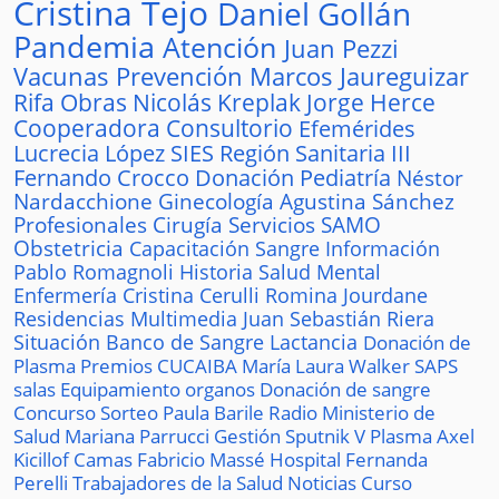
Cristina Tejo
Daniel Gollán
Pandemia
Atención
Juan Pezzi
Vacunas
Prevención
Marcos Jaureguizar
Rifa
Obras
Nicolás Kreplak
Jorge Herce
Cooperadora
Consultorio
Efemérides
Lucrecia López
SIES
Región Sanitaria III
Fernando Crocco
Donación
Pediatría
Néstor
Nardacchione
Ginecología
Agustina Sánchez
Profesionales
Cirugía
Servicios
SAMO
Obstetricia
Capacitación
Sangre
Información
Pablo Romagnoli
Historia
Salud Mental
Enfermería
Cristina Cerulli
Romina Jourdane
Residencias
Multimedia
Juan Sebastián Riera
Situación
Banco de Sangre
Lactancia
Donación de
Plasma
Premios
CUCAIBA
María Laura Walker
SAPS
salas
Equipamiento
organos
Donación de sangre
Concurso
Sorteo
Paula Barile
Radio
Ministerio de
Salud
Mariana Parrucci
Gestión
Sputnik V
Plasma
Axel
Kicillof
Camas
Fabricio Massé
Hospital
Fernanda
Perelli
Trabajadores de la Salud
Noticias
Curso