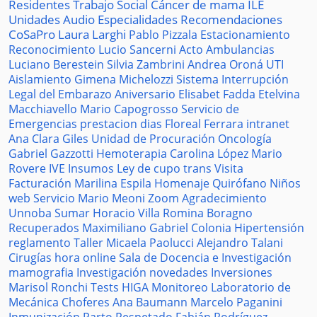
Residentes
Trabajo Social
Cáncer de mama
ILE
Unidades
Audio
Especialidades
Recomendaciones
CoSaPro
Laura Larghi
Pablo Pizzala
Estacionamiento
Reconocimiento
Lucio Sancerni
Acto
Ambulancias
Luciano Berestein
Silvia Zambrini
Andrea Oroná
UTI
Aislamiento
Gimena Michelozzi
Sistema
Interrupción
Legal del Embarazo
Aniversario
Elisabet Fadda
Etelvina
Macchiavello
Mario Capogrosso
Servicio de
Emergencias
prestacion
dias
Floreal Ferrara
intranet
Ana Clara Giles
Unidad de Procuración
Oncología
Gabriel Gazzotti
Hemoterapia
Carolina López
Mario
Rovere
IVE
Insumos
Ley de cupo trans
Visita
Facturación
Marilina Espila
Homenaje
Quirófano
Niños
web
Servicio
Mario Meoni
Zoom
Agradecimiento
Unnoba
Sumar
Horacio Villa
Romina Boragno
Recuperados
Maximiliano Gabriel
Colonia
Hipertensión
reglamento
Taller
Micaela Paolucci
Alejandro Talani
Cirugías
hora
online
Sala de Docencia e Investigación
mamografia
Investigación
novedades
Inversiones
Marisol Ronchi
Tests
HIGA
Monitoreo
Laboratorio de
Mecánica
Choferes
Ana Baumann
Marcelo Paganini