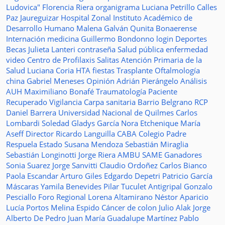
Ludovica"
Florencia Riera
organigrama
Luciana Petrillo
Calles
Paz Jaureguizar
Hospital Zonal
Instituto Académico de
Desarrollo Humano
Malena Galván
Qunita Bonaerense
Internación
medicina
Guillermo Bondonno
login
Deportes
Becas Julieta Lanteri
contraseña
Salud pública
enfermedad
video
Centro de Profilaxis
Salitas
Atención Primaria de la
Salud
Luciana Coria
HTA
fiestas
Trasplante
Oftalmología
china
Gabriel Meneses
Opinión
Adrián Pierángelo
Análisis
AUH
Maximiliano Bonafé
Traumatología
Paciente
Recuperado
Vigilancia
Carpa sanitaria
Barrio Belgrano
RCP
Daniel Barrera
Universidad Nacional de Quilmes
Carlos
Lombardi
Soledad
Gladys García
Nora Etchenique
María
Aseff
Director
Ricardo Languilla
CABA
Colegio Padre
Respuela
Estado
Susana Mendoza
Sebastián Miraglia
Sebastián Longinotti
Jorge Riera
AMBU
SAME
Ganadores
Sonia Suarez
Jorge Sanvitti
Claudio Ordoñez
Carlos Bianco
Paola Escandar
Arturo Giles
Edgardo Depetri
Patricio García
Máscaras
Yamila Benevides
Pilar Tuculet
Antigripal
Gonzalo
Pesciallo
Foro Regional
Lorena Altamirano
Néstor Aparicio
Lucía Portos
Melina Espido
Cáncer de colon
Julio Alak
Jorge
Alberto De Pedro Juan
María Guadalupe Martínez
Pablo