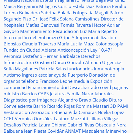
Vialidad Nacional
Esteban Tagliaferro
Renata Bega Martínez
Maica Bergamini
Milagros Curcio
Estela Diaz
Patricia Peralta
Lorena Boixadera
Sabrina Balaña
Fotografía
Magalí Patrón
Segundo Piso
Dr. José Félix Solana
Camisolines
Director de
hospitales
Matías Genovesi
Tomás Raverta
Héctor Adrián
Gayoso
Mantenimiento
Recaudación
Luz María Repetto
Interrupción del embarazo
Gripe A
Impermeabilización
Biopsias
Claudia Traverso
María Lucila Maza
Colonoscopía
Fundación Ciudad Abierta
Anticoncepción
Ley 10.471
Verónica Distefano
Hernán Barbalace
Derechos
Infraestructura
Gustavo Durán
Gonzalo Almada
Urgencias
Sofía Magallanes
Patricia Salas
funcionarios
Inmunoterapia
Autismo
Ingreso escolar
ayuda
Puerperio
Donación de
órganos
telefono
Francisco Leone
medula
Exposición
comunidad
Financiamiento
dni
Descacharrado
covid
paginas
ministro
Barrios
CAPS
Jefatura
Yamila Nazar
laborales
Diagnóstico por imágenes
Alejandro Bravo
Claudio Dituro
Conveleciente
Barrio Ricardo Rojas
Romina Massari
3D
PAMI
Restauración
Asociación Buena Vida
Cámaras
Noelia López
CCET
Verónica González
Lautaro Mazzutti
Liliana Villegas
Desafíos
Patricia Laura Ghione
Gabriel Rivas
Obsequio
Nora
Balbuena
Jean Piaget
CovidAr
ANMAT
Magdalena Minervino