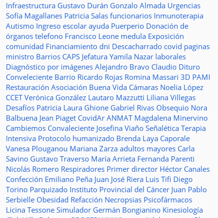
Infraestructura
Gustavo Durán
Gonzalo Almada
Urgencias
Sofía Magallanes
Patricia Salas
funcionarios
Inmunoterapia
Autismo
Ingreso escolar
ayuda
Puerperio
Donación de
órganos
telefono
Francisco Leone
medula
Exposición
comunidad
Financiamiento
dni
Descacharrado
covid
paginas
ministro
Barrios
CAPS
Jefatura
Yamila Nazar
laborales
Diagnóstico por imágenes
Alejandro Bravo
Claudio Dituro
Conveleciente
Barrio Ricardo Rojas
Romina Massari
3D
PAMI
Restauración
Asociación Buena Vida
Cámaras
Noelia López
CCET
Verónica González
Lautaro Mazzutti
Liliana Villegas
Desafíos
Patricia Laura Ghione
Gabriel Rivas
Obsequio
Nora
Balbuena
Jean Piaget
CovidAr
ANMAT
Magdalena Minervino
Cambiemos
Convaleciente
Josefina Viaño
Señalética
Terapia
Intensiva
Protocolo humanizado
Brenda Laya Caporale
Vanesa Plouganou
Mariana Zarza
adultos mayores
Carla
Savino
Gustavo Traverso
María Arrieta
Fernanda Parenti
Nicolás Romero
Respiradores
Primer director
Héctor Canales
Confección
Emiliano Peña
Juan José Riera
Luis Tifi
Diego
Torino
Parquizado
Instituto Provincial del Cáncer
Juan Pablo
Serbielle
Obesidad
Refacción
Necropsias
Psicofármacos
Licina Tessone
Simulador
Germán Bongianino
Kinesiología