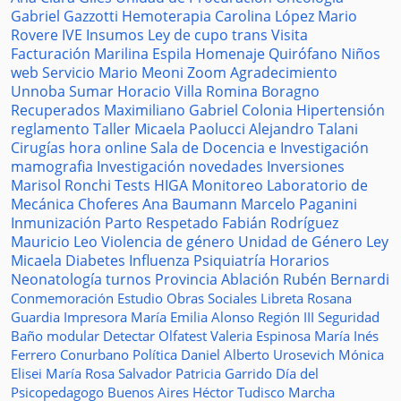
Gabriel Gazzotti
Hemoterapia
Carolina López
Mario
Rovere
IVE
Insumos
Ley de cupo trans
Visita
Facturación
Marilina Espila
Homenaje
Quirófano
Niños
web
Servicio
Mario Meoni
Zoom
Agradecimiento
Unnoba
Sumar
Horacio Villa
Romina Boragno
Recuperados
Maximiliano Gabriel
Colonia
Hipertensión
reglamento
Taller
Micaela Paolucci
Alejandro Talani
Cirugías
hora
online
Sala de Docencia e Investigación
mamografia
Investigación
novedades
Inversiones
Marisol Ronchi
Tests
HIGA
Monitoreo
Laboratorio de
Mecánica
Choferes
Ana Baumann
Marcelo Paganini
Inmunización
Parto Respetado
Fabián Rodríguez
Mauricio Leo
Violencia de género
Unidad de Género
Ley
Micaela
Diabetes
Influenza
Psiquiatría
Horarios
Neonatología
turnos
Provincia
Ablación
Rubén Bernardi
Conmemoración
Estudio
Obras Sociales
Libreta
Rosana
Guardia
Impresora
María Emilia Alonso
Región III
Seguridad
Baño modular
Detectar
Olfatest
Valeria Espinosa
María Inés
Ferrero
Conurbano
Política
Daniel Alberto Urosevich
Mónica
Elisei
María Rosa Salvador
Patricia Garrido
Día del
Psicopedagogo
Buenos Aires
Héctor Tudisco
Marcha