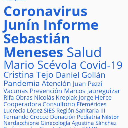
Coronavirus
Junín
Informe
Sebastián
Meneses
Salud
Mario Scévola
Covid-19
Cristina Tejo
Daniel Gollán
Pandemia
Atención
Juan Pezzi
Vacunas
Prevención
Marcos Jaureguizar
Rifa
Obras
Nicolás Kreplak
Jorge Herce
Cooperadora
Consultorio
Efemérides
Lucrecia López
SIES
Región Sanitaria III
Fernando Crocco
Donación
Pediatría
Néstor
Nardacchione
Ginecología
Agustina Sánchez