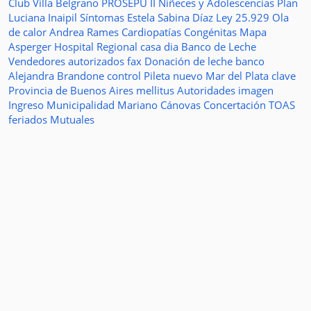
Club Villa Belgrano
PROSEPU II
Niñeces y Adolescencias
Plan
Luciana Inaipil
Síntomas
Estela Sabina Díaz
Ley 25.929
Ola
de calor
Andrea Rames
Cardiopatías Congénitas
Mapa
Asperger
Hospital Regional
casa
dia
Banco de Leche
Vendedores autorizados
fax
Donación de leche
banco
Alejandra Brandone
control
Pileta
nuevo
Mar del Plata
clave
Provincia de Buenos Aires
mellitus
Autoridades
imagen
Ingreso
Municipalidad
Mariano Cánovas
Concertación TOAS
feriados
Mutuales