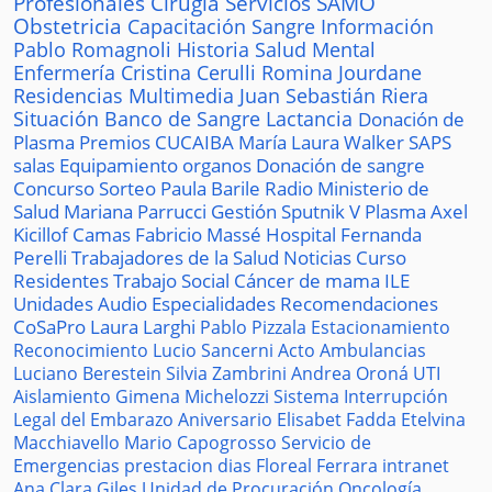
Profesionales
Cirugía
Servicios
SAMO
Obstetricia
Capacitación
Sangre
Información
Pablo Romagnoli
Historia
Salud Mental
Enfermería
Cristina Cerulli
Romina Jourdane
Residencias
Multimedia
Juan Sebastián Riera
Situación
Banco de Sangre
Lactancia
Donación de
Plasma
Premios
CUCAIBA
María Laura Walker
SAPS
salas
Equipamiento
organos
Donación de sangre
Concurso
Sorteo
Paula Barile
Radio
Ministerio de
Salud
Mariana Parrucci
Gestión
Sputnik V
Plasma
Axel
Kicillof
Camas
Fabricio Massé
Hospital
Fernanda
Perelli
Trabajadores de la Salud
Noticias
Curso
Residentes
Trabajo Social
Cáncer de mama
ILE
Unidades
Audio
Especialidades
Recomendaciones
CoSaPro
Laura Larghi
Pablo Pizzala
Estacionamiento
Reconocimiento
Lucio Sancerni
Acto
Ambulancias
Luciano Berestein
Silvia Zambrini
Andrea Oroná
UTI
Aislamiento
Gimena Michelozzi
Sistema
Interrupción
Legal del Embarazo
Aniversario
Elisabet Fadda
Etelvina
Macchiavello
Mario Capogrosso
Servicio de
Emergencias
prestacion
dias
Floreal Ferrara
intranet
Ana Clara Giles
Unidad de Procuración
Oncología