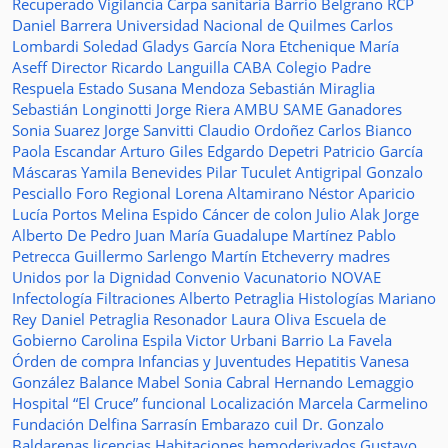
Recuperado
Vigilancia
Carpa sanitaria
Barrio Belgrano
RCP
Daniel Barrera
Universidad Nacional de Quilmes
Carlos
Lombardi
Soledad
Gladys García
Nora Etchenique
María
Aseff
Director
Ricardo Languilla
CABA
Colegio Padre
Respuela
Estado
Susana Mendoza
Sebastián Miraglia
Sebastián Longinotti
Jorge Riera
AMBU
SAME
Ganadores
Sonia Suarez
Jorge Sanvitti
Claudio Ordoñez
Carlos Bianco
Paola Escandar
Arturo Giles
Edgardo Depetri
Patricio García
Máscaras
Yamila Benevides
Pilar Tuculet
Antigripal
Gonzalo
Pesciallo
Foro Regional
Lorena Altamirano
Néstor Aparicio
Lucía Portos
Melina Espido
Cáncer de colon
Julio Alak
Jorge
Alberto De Pedro Juan
María Guadalupe Martínez
Pablo
Petrecca
Guillermo Sarlengo
Martín Etcheverry
madres
Unidos por la Dignidad
Convenio
Vacunatorio
NOVAE
Infectología
Filtraciones
Alberto Petraglia
Histologías
Mariano
Rey
Daniel Petraglia
Resonador
Laura Oliva
Escuela de
Gobierno
Carolina Espila
Victor Urbani
Barrio La Favela
Órden de compra
Infancias y Juventudes
Hepatitis
Vanesa
González
Balance
Mabel Sonia Cabral
Hernando Lemaggio
Hospital “El Cruce”
funcional
Localización
Marcela Carmelino
Fundación
Delfina Sarrasín
Embarazo
cuil
Dr. Gonzalo
Baldarenas
licencias
Habitaciones
hemoderivados
Gustavo