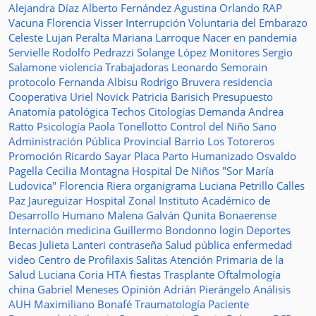
Alejandra Díaz
Alberto Fernández
Agustina Orlando
RAP
Vacuna
Florencia Visser
Interrupción Voluntaria del Embarazo
Celeste Lujan Peralta
Mariana Larroque
Nacer en pandemia
Servielle
Rodolfo Pedrazzi
Solange López
Monitores
Sergio
Salamone
violencia
Trabajadoras
Leonardo Semorain
protocolo
Fernanda Albisu
Rodrigo Bruvera
residencia
Cooperativa
Uriel Novick
Patricia Barisich
Presupuesto
Anatomía patológica
Techos
Citologías
Demanda
Andrea
Ratto
Psicología
Paola Tonellotto
Control del Niño Sano
Administración Pública Provincial
Barrio Los Totoreros
Promoción
Ricardo Sayar
Placa
Parto Humanizado
Osvaldo
Pagella
Cecilia Montagna
Hospital De Niños "Sor María
Ludovica"
Florencia Riera
organigrama
Luciana Petrillo
Calles
Paz Jaureguizar
Hospital Zonal
Instituto Académico de
Desarrollo Humano
Malena Galván
Qunita Bonaerense
Internación
medicina
Guillermo Bondonno
login
Deportes
Becas Julieta Lanteri
contraseña
Salud pública
enfermedad
video
Centro de Profilaxis
Salitas
Atención Primaria de la
Salud
Luciana Coria
HTA
fiestas
Trasplante
Oftalmología
china
Gabriel Meneses
Opinión
Adrián Pierángelo
Análisis
AUH
Maximiliano Bonafé
Traumatología
Paciente