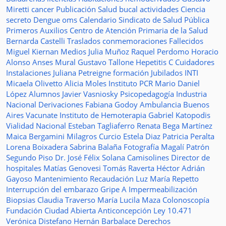
Miretti
cancer
Publicación
Salud bucal
actividades
Ciencia
secreto
Dengue
oms
Calendario
Sindicato de Salud Pública
Primeros Auxilios
Centro de Atención Primaria de la Salud
Bernarda Castelli
Traslados
conmemoraciones
Fallecidos
Miguel Kiernan
Medios
Julia Muñoz
Raquel Perdomo
Horacio
Alonso
Anses
Mural
Gustavo Tallone
Hepetitis C
Cuidadores
Instalaciones
Juliana Petreigne
formación
Jubilados
INTI
Micaela Olivetto
Alicia Moles
Instituto
PCR
Mario Daniel
López
Alumnos
Javier Vasniosky
Psicopedagogía
Industria
Nacional
Derivaciones
Fabiana Godoy
Ambulancia
Buenos
Aires Vacunate
Instituto de Hemoterapia
Gabriel Katopodis
Vialidad Nacional
Esteban Tagliaferro
Renata Bega Martínez
Maica Bergamini
Milagros Curcio
Estela Diaz
Patricia Peralta
Lorena Boixadera
Sabrina Balaña
Fotografía
Magalí Patrón
Segundo Piso
Dr. José Félix Solana
Camisolines
Director de
hospitales
Matías Genovesi
Tomás Raverta
Héctor Adrián
Gayoso
Mantenimiento
Recaudación
Luz María Repetto
Interrupción del embarazo
Gripe A
Impermeabilización
Biopsias
Claudia Traverso
María Lucila Maza
Colonoscopía
Fundación Ciudad Abierta
Anticoncepción
Ley 10.471
Verónica Distefano
Hernán Barbalace
Derechos