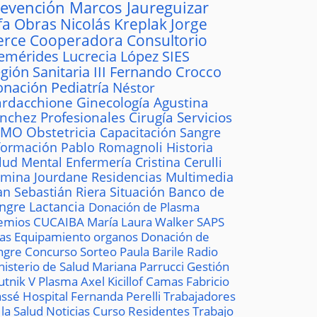
revención
Marcos Jaureguizar
fa
Obras
Nicolás Kreplak
Jorge
erce
Cooperadora
Consultorio
emérides
Lucrecia López
SIES
gión Sanitaria III
Fernando Crocco
onación
Pediatría
Néstor
rdacchione
Ginecología
Agustina
ánchez
Profesionales
Cirugía
Servicios
AMO
Obstetricia
Capacitación
Sangre
formación
Pablo Romagnoli
Historia
lud Mental
Enfermería
Cristina Cerulli
mina Jourdane
Residencias
Multimedia
an Sebastián Riera
Situación
Banco de
ngre
Lactancia
Donación de Plasma
emios
CUCAIBA
María Laura Walker
SAPS
las
Equipamiento
organos
Donación de
ngre
Concurso
Sorteo
Paula Barile
Radio
nisterio de Salud
Mariana Parrucci
Gestión
utnik V
Plasma
Axel Kicillof
Camas
Fabricio
ssé
Hospital
Fernanda Perelli
Trabajadores
 la Salud
Noticias
Curso
Residentes
Trabajo