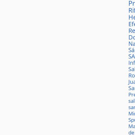
P
Ri
H
Ef
Re
D
Na
S
S
In
Sa
Ro
Ju
Sa
Pr
sa
sa
Mi
Sp
Ma
de