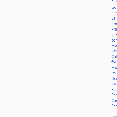
Fu
Go
he
Sa
o
Pr
la 
co
Me
Al
Cu
fo
Mo
Jav
De
Ai
Ka
Re
Cu
Sa
Pi
ho