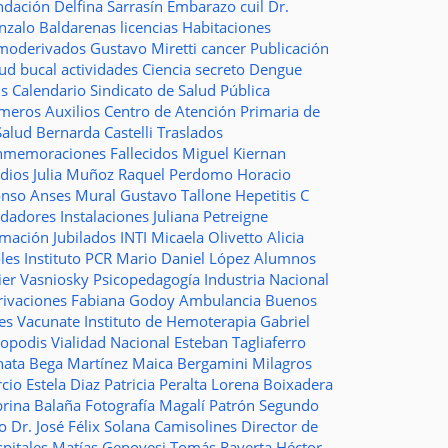
ndación
Delfina Sarrasín
Embarazo
cuil
Dr.
nzalo Baldarenas
licencias
Habitaciones
moderivados
Gustavo Miretti
cancer
Publicación
lud bucal
actividades
Ciencia
secreto
Dengue
ms
Calendario
Sindicato de Salud Pública
imeros Auxilios
Centro de Atención Primaria de
Salud
Bernarda Castelli
Traslados
nmemoraciones
Fallecidos
Miguel Kiernan
dios
Julia Muñoz
Raquel Perdomo
Horacio
onso
Anses
Mural
Gustavo Tallone
Hepetitis C
idadores
Instalaciones
Juliana Petreigne
rmación
Jubilados
INTI
Micaela Olivetto
Alicia
les
Instituto
PCR
Mario Daniel López
Alumnos
ier Vasniosky
Psicopedagogía
Industria Nacional
rivaciones
Fabiana Godoy
Ambulancia
Buenos
res Vacunate
Instituto de Hemoterapia
Gabriel
topodis
Vialidad Nacional
Esteban Tagliaferro
nata Bega Martínez
Maica Bergamini
Milagros
rcio
Estela Diaz
Patricia Peralta
Lorena Boixadera
brina Balaña
Fotografía
Magalí Patrón
Segundo
so
Dr. José Félix Solana
Camisolines
Director de
spitales
Matías Genovesi
Tomás Raverta
Héctor