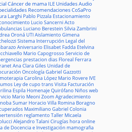
cial
Cáncer de mama
ILE
Unidades
Audio
pecialidades
Recomendaciones
CoSaPro
ura Larghi
Pablo Pizzala
Estacionamiento
conocimiento
Lucio Sancerni
Acto
bulancias
Luciano Berestein
Silvia Zambrini
drea Oroná
UTI
Aislamiento
Gimena
chelozzi
Sistema
Interrupción Legal del
barazo
Aniversario
Elisabet Fadda
Etelvina
cchiavello
Mario Capogrosso
Servicio de
ergencias
prestacion
dias
Floreal Ferrara
tranet
Ana Clara Giles
Unidad de
ocuración
Oncología
Gabriel Gazzotti
moterapia
Carolina López
Mario Rovere
IVE
sumos
Ley de cupo trans
Visita
Facturación
rilina Espila
Homenaje
Quirófano
Niños
web
rvicio
Mario Meoni
Zoom
Agradecimiento
noba
Sumar
Horacio Villa
Romina Boragno
cuperados
Maximiliano Gabriel
Colonia
pertensión
reglamento
Taller
Micaela
olucci
Alejandro Talani
Cirugías
hora
online
la de Docencia e Investigación
mamografia