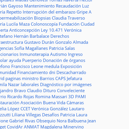
rián Gayoso
Mantenimiento
Recaudación
Luz
ría Repetto
Interrupción del embarazo
Gripe A
permeabilización
Biopsias
Claudia Traverso
ría Lucila Maza
Colonoscopía
Fundación Ciudad
ierta
Anticoncepción
Ley 10.471
Verónica
stefano
Hernán Barbalace
Derechos
raestructura
Gustavo Durán
Gonzalo Almada
gencias
Sofía Magallanes
Patricia Salas
ncionarios
Inmunoterapia
Autismo
Ingreso
colar
ayuda
Puerperio
Donación de órganos
lefono
Francisco Leone
medula
Exposición
munidad
Financiamiento
dni
Descacharrado
vid
paginas
ministro
Barrios
CAPS
Jefatura
mila Nazar
laborales
Diagnóstico por imágenes
ejandro Bravo
Claudio Dituro
Conveleciente
rio Ricardo Rojas
Romina Massari
3D
PAMI
stauración
Asociación Buena Vida
Cámaras
elia López
CCET
Verónica González
Lautaro
zzutti
Liliana Villegas
Desafíos
Patricia Laura
ione
Gabriel Rivas
Obsequio
Nora Balbuena
Jean
aget
CovidAr
ANMAT
Magdalena Minervino