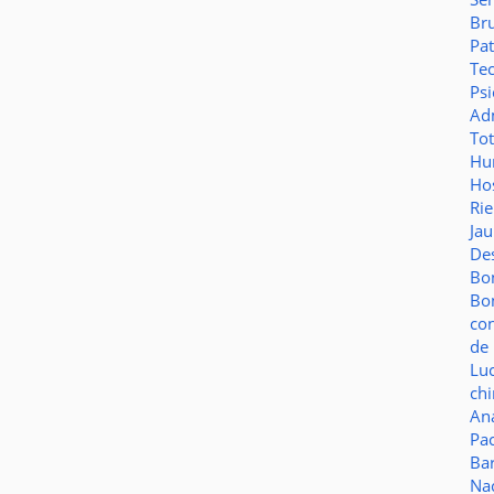
Br
Pat
Te
Psi
Adm
To
Hu
Hos
Ri
Ja
De
Bo
Bo
co
de 
Lu
ch
Aná
Pa
Ba
Na