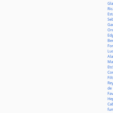
Gl
Ric
Es
Seb
Ga
Or
Ed
Be
Fo
Lu
Al
Ma
Et
Co
Fil
Re
de
Fa
Hep
Ca
fu