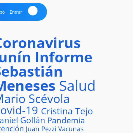
cto
Entrar
Coronavirus
Junín
Informe
Sebastián
Meneses
Salud
ario Scévola
ovid-19
Cristina Tejo
aniel Gollán
Pandemia
tención
Juan Pezzi
Vacunas