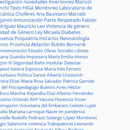
vestigación
novedades
Inversiones
Marisol
nchi
Tests
HIGA
Monitoreo
Laboratorio de
cánica
Choferes
Ana Baumann
Marcelo
ganini
Inmunización
Parto Respetado
Fabián
dríguez
Mauricio Leo
Violencia de género
idad de Género
Ley Micaela
Diabetes
fluenza
Psiquiatría
Horarios
Neonatología
rnos
Provincia
Ablación
Rubén Bernardi
nmemoración
Estudio
Obras Sociales
Libreta
sana Guardia
Impresora
María Emilia Alonso
ión III
Seguridad
Baño modular
Detectar
atest
Valeria Espinosa
María Inés Ferrero
nurbano
Política
Daniel Alberto Urosevich
ica Elisei
María Rosa Salvador
Patricia Garrido
a del Psicopedagogo
Buenos Aires
Héctor
disco
Marcha
Alejandra Díaz
Alberto Fernández
ustina Orlando
RAP
Vacuna
Florencia Visser
errupción Voluntaria del Embarazo
Celeste Lujan
ralta
Mariana Larroque
Nacer en pandemia
vielle
Rodolfo Pedrazzi
Solange López
Monitores
rgio Salamone
violencia
Trabajadoras
Leonardo
morain
protocolo
Fernanda Albisu
Rodrigo