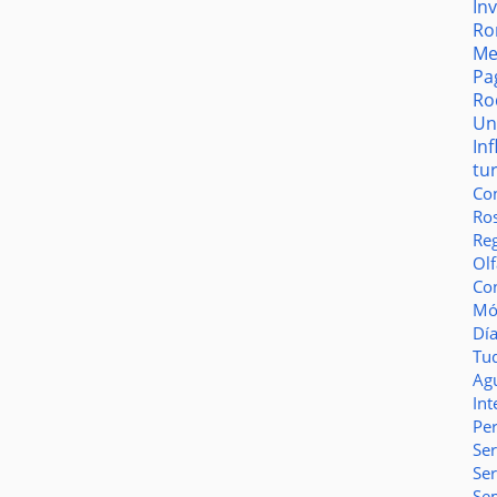
In
Ro
Me
Pa
Ro
Un
In
tu
Co
Ro
Reg
Olf
Co
Món
Dí
Tu
Ag
Int
Pe
Ser
Se
Se