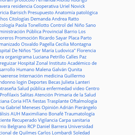
uvera
residencia
Cooperativa
Uriel Novick
ricia Barisich
Presupuesto
Anatomía patológica
chos
Citologías
Demanda
Andrea Ratto
cología
Paola Tonellotto
Control del Niño Sano
inistración Pública Provincial
Barrio Los
toreros
Promoción
Ricardo Sayar
Placa
Parto
manizado
Osvaldo Pagella
Cecilia Montagna
pital De Niños "Sor María Ludovica"
Florencia
era
organigrama
Luciana Petrillo
Calles
Paz
ureguizar
Hospital Zonal
Instituto Académico de
sarrollo Humano
Malena Galván
Qunita
naerense
Internación
medicina
Guillermo
ndonno
login
Deportes
Becas Julieta Lanteri
ntraseña
Salud pública
enfermedad
video
Centro
Profilaxis
Salitas
Atención Primaria de la Salud
ciana Coria
HTA
fiestas
Trasplante
Oftalmología
ina
Gabriel Meneses
Opinión
Adrián Pierángelo
lisis
AUH
Maximiliano Bonafé
Traumatología
ciente Recuperado
Vigilancia
Carpa sanitaria
rrio Belgrano
RCP
Daniel Barrera
Universidad
cional de Quilmes
Carlos Lombardi
Soledad