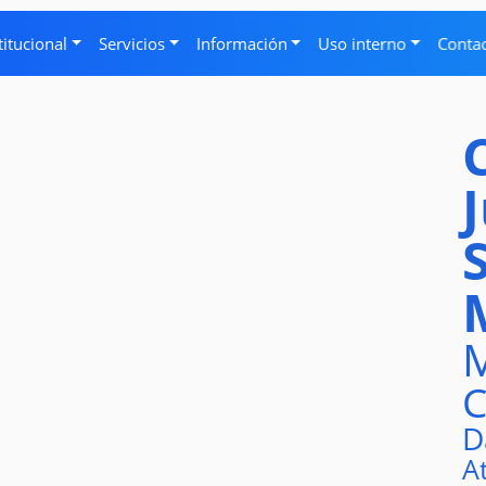
titucional
Servicios
Información
Uso interno
Conta
M
C
D
A