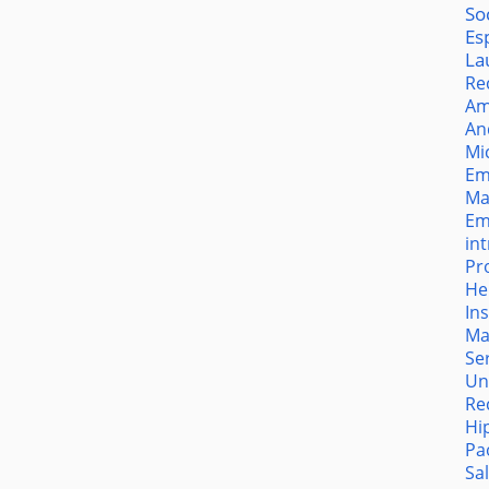
So
Es
La
Re
Am
An
Mi
Em
Ma
Em
in
Pr
He
In
Ma
Se
Un
Re
Hi
Pa
Sa