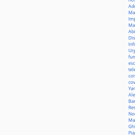
Ad
Ma
Im
Ma
Ab
Di
Inf
Ur
fu
es
te
co
co
Ya
Al
Bar
Re
No
Ma
Gh
Pi