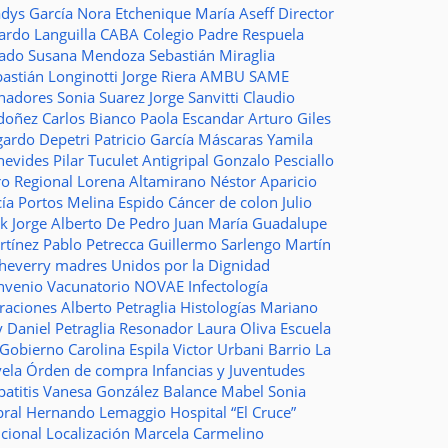
adys García
Nora Etchenique
María Aseff
Director
ardo Languilla
CABA
Colegio Padre Respuela
tado
Susana Mendoza
Sebastián Miraglia
astián Longinotti
Jorge Riera
AMBU
SAME
nadores
Sonia Suarez
Jorge Sanvitti
Claudio
doñez
Carlos Bianco
Paola Escandar
Arturo Giles
gardo Depetri
Patricio García
Máscaras
Yamila
nevides
Pilar Tuculet
Antigripal
Gonzalo Pesciallo
ro Regional
Lorena Altamirano
Néstor Aparicio
cía Portos
Melina Espido
Cáncer de colon
Julio
ak
Jorge Alberto De Pedro Juan
María Guadalupe
rtínez
Pablo Petrecca
Guillermo Sarlengo
Martín
cheverry
madres
Unidos por la Dignidad
nvenio
Vacunatorio
NOVAE
Infectología
traciones
Alberto Petraglia
Histologías
Mariano
y
Daniel Petraglia
Resonador
Laura Oliva
Escuela
 Gobierno
Carolina Espila
Victor Urbani
Barrio La
vela
Órden de compra
Infancias y Juventudes
atitis
Vanesa González
Balance
Mabel Sonia
bral
Hernando Lemaggio
Hospital “El Cruce”
ncional
Localización
Marcela Carmelino