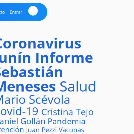
cto
Entrar
Coronavirus
Junín
Informe
Sebastián
Meneses
Salud
ario Scévola
ovid-19
Cristina Tejo
aniel Gollán
Pandemia
tención
Juan Pezzi
Vacunas