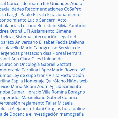
cial
Cáncer de mama
ILE
Unidades
Audio
pecialidades
Recomendaciones
CoSaPro
ura Larghi
Pablo Pizzala
Estacionamiento
conocimiento
Lucio Sancerni
Acto
bulancias
Luciano Berestein
Silvia Zambrini
drea Oroná
UTI
Aislamiento
Gimena
chelozzi
Sistema
Interrupción Legal del
barazo
Aniversario
Elisabet Fadda
Etelvina
cchiavello
Mario Capogrosso
Servicio de
ergencias
prestacion
dias
Floreal Ferrara
tranet
Ana Clara Giles
Unidad de
ocuración
Oncología
Gabriel Gazzotti
moterapia
Carolina López
Mario Rovere
IVE
sumos
Ley de cupo trans
Visita
Facturación
rilina Espila
Homenaje
Quirófano
Niños
web
rvicio
Mario Meoni
Zoom
Agradecimiento
noba
Sumar
Horacio Villa
Romina Boragno
cuperados
Maximiliano Gabriel
Colonia
pertensión
reglamento
Taller
Micaela
olucci
Alejandro Talani
Cirugías
hora
online
la de Docencia e Investigación
mamografia