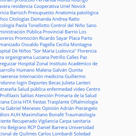
uvera
residencia
Cooperativa
Uriel Novick
ricia Barisich
Presupuesto
Anatomía patológica
chos
Citologías
Demanda
Andrea Ratto
cología
Paola Tonellotto
Control del Niño Sano
inistración Pública Provincial
Barrio Los
toreros
Promoción
Ricardo Sayar
Placa
Parto
manizado
Osvaldo Pagella
Cecilia Montagna
pital De Niños "Sor María Ludovica"
Florencia
era
organigrama
Luciana Petrillo
Calles
Paz
ureguizar
Hospital Zonal
Instituto Académico de
sarrollo Humano
Malena Galván
Qunita
naerense
Internación
medicina
Guillermo
ndonno
login
Deportes
Becas Julieta Lanteri
ntraseña
Salud pública
enfermedad
video
Centro
Profilaxis
Salitas
Atención Primaria de la Salud
ciana Coria
HTA
fiestas
Trasplante
Oftalmología
ina
Gabriel Meneses
Opinión
Adrián Pierángelo
lisis
AUH
Maximiliano Bonafé
Traumatología
ciente Recuperado
Vigilancia
Carpa sanitaria
rrio Belgrano
RCP
Daniel Barrera
Universidad
cional de Quilmes
Carlos Lombardi
Soledad