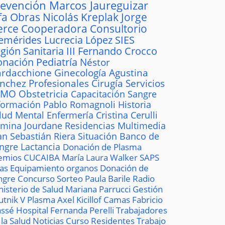
revención
Marcos Jaureguizar
fa
Obras
Nicolás Kreplak
Jorge
erce
Cooperadora
Consultorio
emérides
Lucrecia López
SIES
gión Sanitaria III
Fernando Crocco
onación
Pediatría
Néstor
rdacchione
Ginecología
Agustina
ánchez
Profesionales
Cirugía
Servicios
AMO
Obstetricia
Capacitación
Sangre
formación
Pablo Romagnoli
Historia
lud Mental
Enfermería
Cristina Cerulli
mina Jourdane
Residencias
Multimedia
an Sebastián Riera
Situación
Banco de
ngre
Lactancia
Donación de Plasma
emios
CUCAIBA
María Laura Walker
SAPS
las
Equipamiento
organos
Donación de
ngre
Concurso
Sorteo
Paula Barile
Radio
nisterio de Salud
Mariana Parrucci
Gestión
utnik V
Plasma
Axel Kicillof
Camas
Fabricio
ssé
Hospital
Fernanda Perelli
Trabajadores
 la Salud
Noticias
Curso
Residentes
Trabajo