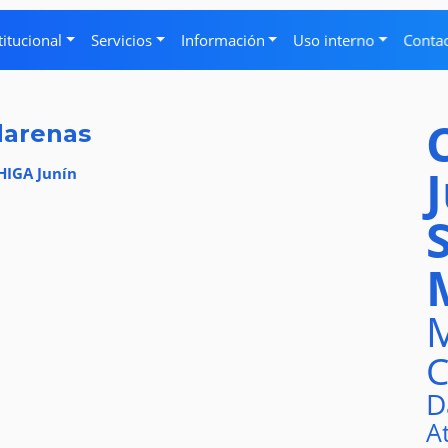
titucional
Servicios
Información
Uso interno
Conta
darenas
 HIGA Junín
M
C
D
A