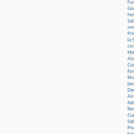
Fu
Go
he
Sa
o
Pr
la 
co
Me
Al
Cu
fo
Mo
Jav
De
Ai
Ka
Re
Cu
Sa
Pi
ho