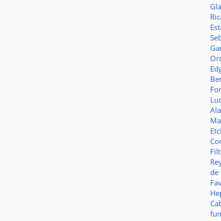
Gl
Ric
Es
Seb
Ga
Or
Ed
Be
Fo
Lu
Al
Ma
Et
Co
Fil
Re
de
Fa
Hep
Ca
fu