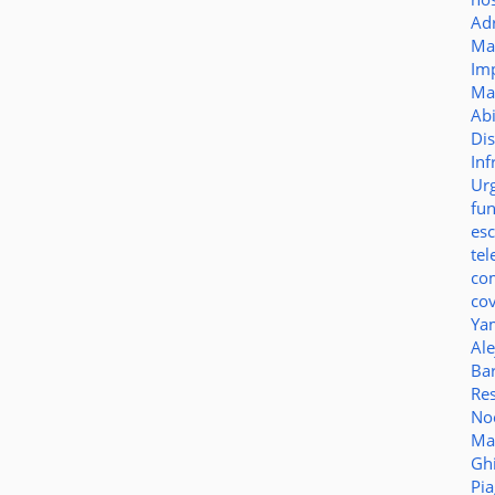
Ad
Ma
Im
Ma
Ab
Di
Inf
Ur
fu
es
te
co
co
Ya
Al
Bar
Re
No
Ma
Gh
Pi