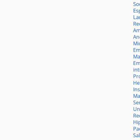
So
Es
La
Re
Am
An
Mi
Em
Ma
Em
in
Pr
He
In
Ma
Se
Un
Re
Hi
Pa
Sa