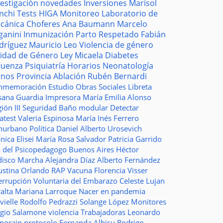
vestigación
novedades
Inversiones
Marisol
nchi
Tests
HIGA
Monitoreo
Laboratorio de
cánica
Choferes
Ana Baumann
Marcelo
ganini
Inmunización
Parto Respetado
Fabián
dríguez
Mauricio Leo
Violencia de género
idad de Género
Ley Micaela
Diabetes
fluenza
Psiquiatría
Horarios
Neonatología
rnos
Provincia
Ablación
Rubén Bernardi
nmemoración
Estudio
Obras Sociales
Libreta
sana Guardia
Impresora
María Emilia Alonso
ión III
Seguridad
Baño modular
Detectar
atest
Valeria Espinosa
María Inés Ferrero
nurbano
Política
Daniel Alberto Urosevich
ica Elisei
María Rosa Salvador
Patricia Garrido
a del Psicopedagogo
Buenos Aires
Héctor
disco
Marcha
Alejandra Díaz
Alberto Fernández
ustina Orlando
RAP
Vacuna
Florencia Visser
errupción Voluntaria del Embarazo
Celeste Lujan
ralta
Mariana Larroque
Nacer en pandemia
vielle
Rodolfo Pedrazzi
Solange López
Monitores
rgio Salamone
violencia
Trabajadoras
Leonardo
morain
protocolo
Fernanda Albisu
Rodrigo