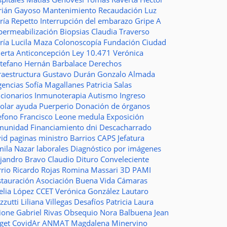
rián Gayoso
Mantenimiento
Recaudación
Luz
ría Repetto
Interrupción del embarazo
Gripe A
permeabilización
Biopsias
Claudia Traverso
ría Lucila Maza
Colonoscopía
Fundación Ciudad
ierta
Anticoncepción
Ley 10.471
Verónica
stefano
Hernán Barbalace
Derechos
raestructura
Gustavo Durán
Gonzalo Almada
gencias
Sofía Magallanes
Patricia Salas
ncionarios
Inmunoterapia
Autismo
Ingreso
colar
ayuda
Puerperio
Donación de órganos
lefono
Francisco Leone
medula
Exposición
munidad
Financiamiento
dni
Descacharrado
vid
paginas
ministro
Barrios
CAPS
Jefatura
mila Nazar
laborales
Diagnóstico por imágenes
ejandro Bravo
Claudio Dituro
Conveleciente
rio Ricardo Rojas
Romina Massari
3D
PAMI
stauración
Asociación Buena Vida
Cámaras
elia López
CCET
Verónica González
Lautaro
zzutti
Liliana Villegas
Desafíos
Patricia Laura
ione
Gabriel Rivas
Obsequio
Nora Balbuena
Jean
aget
CovidAr
ANMAT
Magdalena Minervino