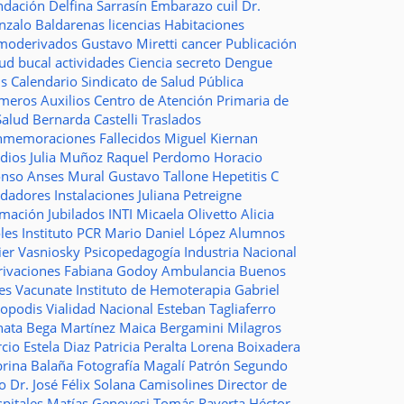
ndación
Delfina Sarrasín
Embarazo
cuil
Dr.
nzalo Baldarenas
licencias
Habitaciones
moderivados
Gustavo Miretti
cancer
Publicación
lud bucal
actividades
Ciencia
secreto
Dengue
ms
Calendario
Sindicato de Salud Pública
imeros Auxilios
Centro de Atención Primaria de
Salud
Bernarda Castelli
Traslados
nmemoraciones
Fallecidos
Miguel Kiernan
dios
Julia Muñoz
Raquel Perdomo
Horacio
onso
Anses
Mural
Gustavo Tallone
Hepetitis C
idadores
Instalaciones
Juliana Petreigne
rmación
Jubilados
INTI
Micaela Olivetto
Alicia
les
Instituto
PCR
Mario Daniel López
Alumnos
ier Vasniosky
Psicopedagogía
Industria Nacional
rivaciones
Fabiana Godoy
Ambulancia
Buenos
res Vacunate
Instituto de Hemoterapia
Gabriel
topodis
Vialidad Nacional
Esteban Tagliaferro
nata Bega Martínez
Maica Bergamini
Milagros
rcio
Estela Diaz
Patricia Peralta
Lorena Boixadera
brina Balaña
Fotografía
Magalí Patrón
Segundo
so
Dr. José Félix Solana
Camisolines
Director de
spitales
Matías Genovesi
Tomás Raverta
Héctor