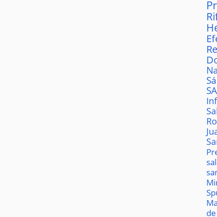
P
Ri
H
Ef
Re
D
Na
S
S
In
Sa
Ro
Ju
Sa
Pr
sa
sa
Mi
Sp
Ma
de