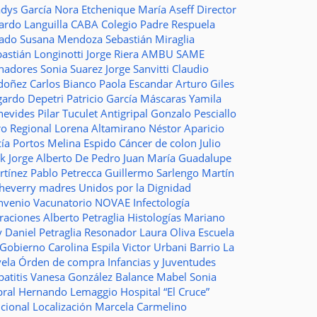
adys García
Nora Etchenique
María Aseff
Director
ardo Languilla
CABA
Colegio Padre Respuela
tado
Susana Mendoza
Sebastián Miraglia
astián Longinotti
Jorge Riera
AMBU
SAME
nadores
Sonia Suarez
Jorge Sanvitti
Claudio
doñez
Carlos Bianco
Paola Escandar
Arturo Giles
gardo Depetri
Patricio García
Máscaras
Yamila
nevides
Pilar Tuculet
Antigripal
Gonzalo Pesciallo
ro Regional
Lorena Altamirano
Néstor Aparicio
cía Portos
Melina Espido
Cáncer de colon
Julio
ak
Jorge Alberto De Pedro Juan
María Guadalupe
rtínez
Pablo Petrecca
Guillermo Sarlengo
Martín
cheverry
madres
Unidos por la Dignidad
nvenio
Vacunatorio
NOVAE
Infectología
traciones
Alberto Petraglia
Histologías
Mariano
y
Daniel Petraglia
Resonador
Laura Oliva
Escuela
 Gobierno
Carolina Espila
Victor Urbani
Barrio La
vela
Órden de compra
Infancias y Juventudes
atitis
Vanesa González
Balance
Mabel Sonia
bral
Hernando Lemaggio
Hospital “El Cruce”
ncional
Localización
Marcela Carmelino