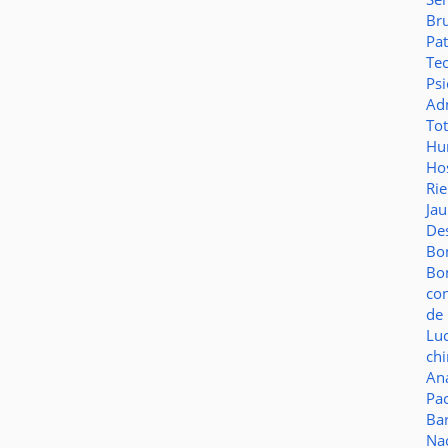
Br
Pat
Te
Psi
Adm
To
Hu
Hos
Ri
Ja
De
Bo
Bo
co
de 
Lu
ch
Aná
Pa
Ba
Na