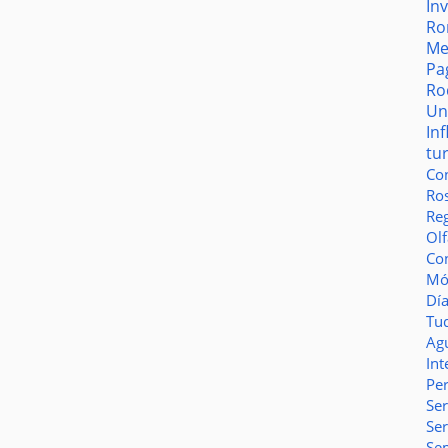
In
Ro
Me
Pa
Ro
Un
In
tu
Co
Ro
Reg
Olf
Co
Món
Dí
Tu
Ag
Int
Pe
Ser
Se
Se