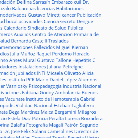
ndación
Delfina Sarrasín
Embarazo
cuil
Dr.
nzalo Baldarenas
licencias
Habitaciones
moderivados
Gustavo Miretti
cancer
Publicación
lud bucal
actividades
Ciencia
secreto
Dengue
ms
Calendario
Sindicato de Salud Pública
imeros Auxilios
Centro de Atención Primaria de
Salud
Bernarda Castelli
Traslados
nmemoraciones
Fallecidos
Miguel Kiernan
dios
Julia Muñoz
Raquel Perdomo
Horacio
onso
Anses
Mural
Gustavo Tallone
Hepetitis C
idadores
Instalaciones
Juliana Petreigne
rmación
Jubilados
INTI
Micaela Olivetto
Alicia
les
Instituto
PCR
Mario Daniel López
Alumnos
ier Vasniosky
Psicopedagogía
Industria Nacional
rivaciones
Fabiana Godoy
Ambulancia
Buenos
res Vacunate
Instituto de Hemoterapia
Gabriel
topodis
Vialidad Nacional
Esteban Tagliaferro
nata Bega Martínez
Maica Bergamini
Milagros
rcio
Estela Diaz
Patricia Peralta
Lorena Boixadera
brina Balaña
Fotografía
Magalí Patrón
Segundo
so
Dr. José Félix Solana
Camisolines
Director de
spitales
Matías Genovesi
Tomás Raverta
Héctor