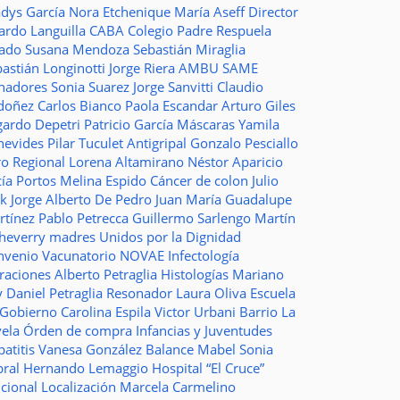
adys García
Nora Etchenique
María Aseff
Director
ardo Languilla
CABA
Colegio Padre Respuela
tado
Susana Mendoza
Sebastián Miraglia
astián Longinotti
Jorge Riera
AMBU
SAME
nadores
Sonia Suarez
Jorge Sanvitti
Claudio
doñez
Carlos Bianco
Paola Escandar
Arturo Giles
gardo Depetri
Patricio García
Máscaras
Yamila
nevides
Pilar Tuculet
Antigripal
Gonzalo Pesciallo
ro Regional
Lorena Altamirano
Néstor Aparicio
cía Portos
Melina Espido
Cáncer de colon
Julio
ak
Jorge Alberto De Pedro Juan
María Guadalupe
rtínez
Pablo Petrecca
Guillermo Sarlengo
Martín
cheverry
madres
Unidos por la Dignidad
nvenio
Vacunatorio
NOVAE
Infectología
traciones
Alberto Petraglia
Histologías
Mariano
y
Daniel Petraglia
Resonador
Laura Oliva
Escuela
 Gobierno
Carolina Espila
Victor Urbani
Barrio La
vela
Órden de compra
Infancias y Juventudes
atitis
Vanesa González
Balance
Mabel Sonia
bral
Hernando Lemaggio
Hospital “El Cruce”
ncional
Localización
Marcela Carmelino