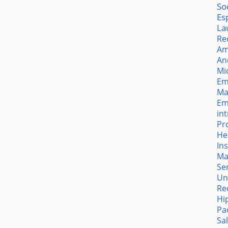
So
Es
La
Re
Am
An
Mi
Em
Ma
Em
in
Pr
He
In
Ma
Se
Un
Re
Hi
Pa
Sa