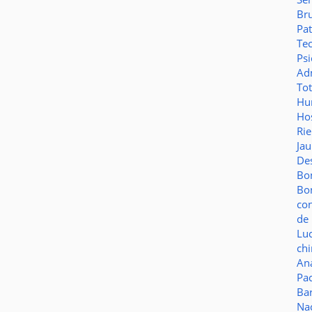
Br
Pat
Te
Psi
Adm
To
Hu
Hos
Ri
Ja
De
Bo
Bo
co
de 
Lu
ch
Aná
Pa
Ba
Na