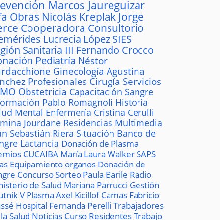
revención
Marcos Jaureguizar
fa
Obras
Nicolás Kreplak
Jorge
erce
Cooperadora
Consultorio
emérides
Lucrecia López
SIES
gión Sanitaria III
Fernando Crocco
onación
Pediatría
Néstor
rdacchione
Ginecología
Agustina
ánchez
Profesionales
Cirugía
Servicios
AMO
Obstetricia
Capacitación
Sangre
formación
Pablo Romagnoli
Historia
lud Mental
Enfermería
Cristina Cerulli
mina Jourdane
Residencias
Multimedia
an Sebastián Riera
Situación
Banco de
ngre
Lactancia
Donación de Plasma
emios
CUCAIBA
María Laura Walker
SAPS
las
Equipamiento
organos
Donación de
ngre
Concurso
Sorteo
Paula Barile
Radio
nisterio de Salud
Mariana Parrucci
Gestión
utnik V
Plasma
Axel Kicillof
Camas
Fabricio
ssé
Hospital
Fernanda Perelli
Trabajadores
 la Salud
Noticias
Curso
Residentes
Trabajo