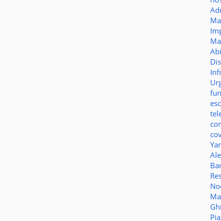
Ad
Ma
Im
Ma
Ab
Di
Inf
Ur
fu
es
te
co
co
Ya
Al
Bar
Re
No
Ma
Gh
Pi