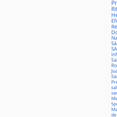
P
Ri
H
Ef
Re
D
Na
S
S
In
Sa
Ro
Ju
Sa
Pr
sa
sa
Mi
Sp
Ma
de