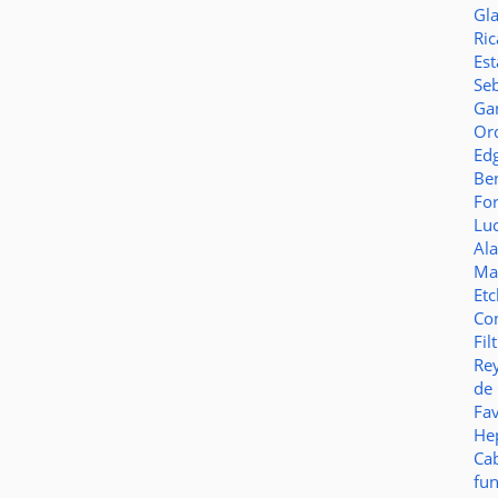
Gl
Ric
Es
Seb
Ga
Or
Ed
Be
Fo
Lu
Al
Ma
Et
Co
Fil
Re
de
Fa
Hep
Ca
fu