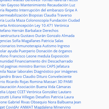
rián Gayoso
Mantenimiento
Recaudación
Luz
ría Repetto
Interrupción del embarazo
Gripe A
permeabilización
Biopsias
Claudia Traverso
ría Lucila Maza
Colonoscopía
Fundación Ciudad
ierta
Anticoncepción
Ley 10.471
Verónica
stefano
Hernán Barbalace
Derechos
raestructura
Gustavo Durán
Gonzalo Almada
gencias
Sofía Magallanes
Patricia Salas
ncionarios
Inmunoterapia
Autismo
Ingreso
colar
ayuda
Puerperio
Donación de órganos
lefono
Francisco Leone
medula
Exposición
munidad
Financiamiento
dni
Descacharrado
vid
paginas
ministro
Barrios
CAPS
Jefatura
mila Nazar
laborales
Diagnóstico por imágenes
ejandro Bravo
Claudio Dituro
Conveleciente
rio Ricardo Rojas
Romina Massari
3D
PAMI
stauración
Asociación Buena Vida
Cámaras
elia López
CCET
Verónica González
Lautaro
zzutti
Liliana Villegas
Desafíos
Patricia Laura
ione
Gabriel Rivas
Obsequio
Nora Balbuena
Jean
aget
CovidAr
ANMAT
Magdalena Minervino