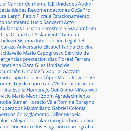
cial
Cáncer de mama
ILE
Unidades
Audio
pecialidades
Recomendaciones
CoSaPro
ura Larghi
Pablo Pizzala
Estacionamiento
conocimiento
Lucio Sancerni
Acto
bulancias
Luciano Berestein
Silvia Zambrini
drea Oroná
UTI
Aislamiento
Gimena
chelozzi
Sistema
Interrupción Legal del
barazo
Aniversario
Elisabet Fadda
Etelvina
cchiavello
Mario Capogrosso
Servicio de
ergencias
prestacion
dias
Floreal Ferrara
tranet
Ana Clara Giles
Unidad de
ocuración
Oncología
Gabriel Gazzotti
moterapia
Carolina López
Mario Rovere
IVE
sumos
Ley de cupo trans
Visita
Facturación
rilina Espila
Homenaje
Quirófano
Niños
web
rvicio
Mario Meoni
Zoom
Agradecimiento
noba
Sumar
Horacio Villa
Romina Boragno
cuperados
Maximiliano Gabriel
Colonia
pertensión
reglamento
Taller
Micaela
olucci
Alejandro Talani
Cirugías
hora
online
la de Docencia e Investigación
mamografia