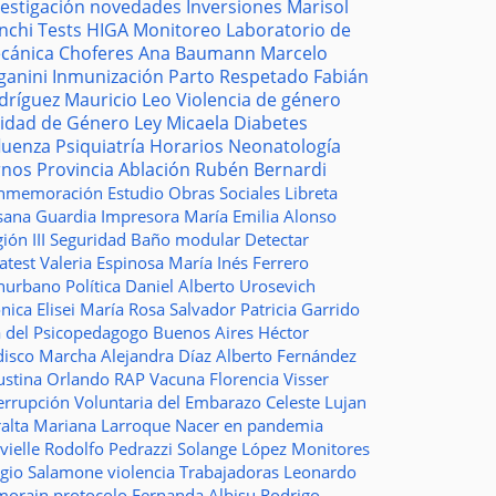
vestigación
novedades
Inversiones
Marisol
nchi
Tests
HIGA
Monitoreo
Laboratorio de
cánica
Choferes
Ana Baumann
Marcelo
ganini
Inmunización
Parto Respetado
Fabián
dríguez
Mauricio Leo
Violencia de género
idad de Género
Ley Micaela
Diabetes
fluenza
Psiquiatría
Horarios
Neonatología
rnos
Provincia
Ablación
Rubén Bernardi
nmemoración
Estudio
Obras Sociales
Libreta
sana Guardia
Impresora
María Emilia Alonso
ión III
Seguridad
Baño modular
Detectar
atest
Valeria Espinosa
María Inés Ferrero
nurbano
Política
Daniel Alberto Urosevich
ica Elisei
María Rosa Salvador
Patricia Garrido
a del Psicopedagogo
Buenos Aires
Héctor
disco
Marcha
Alejandra Díaz
Alberto Fernández
ustina Orlando
RAP
Vacuna
Florencia Visser
errupción Voluntaria del Embarazo
Celeste Lujan
ralta
Mariana Larroque
Nacer en pandemia
vielle
Rodolfo Pedrazzi
Solange López
Monitores
rgio Salamone
violencia
Trabajadoras
Leonardo
morain
protocolo
Fernanda Albisu
Rodrigo