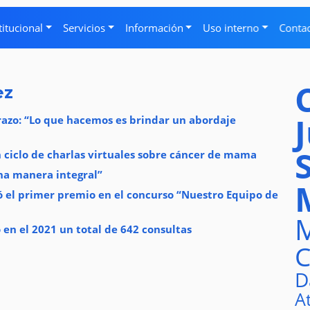
titucional
Servicios
Información
Uso interno
Conta
ez
razo: “Lo que hacemos es brindar un abordaje
 ciclo de charlas virtuales sobre cáncer de mama
una manera integral”
ó el primer premio en el concurso “Nuestro Equipo de
M
ó en el 2021 un total de 642 consultas
C
D
A