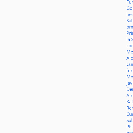
Fu
Go
he
Sa
o
Pr
la 
co
Me
Al
Cu
fo
Mo
Jav
De
Ai
Ka
Re
Cu
Sa
Pi
ho