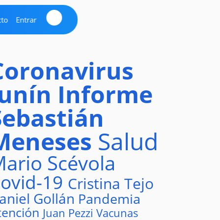
cto
Entrar
Coronavirus
Junín
Informe
Sebastián
Meneses
Salud
ario Scévola
ovid-19
Cristina Tejo
aniel Gollán
Pandemia
tención
Juan Pezzi
Vacunas