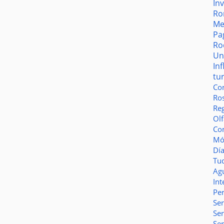
In
Ro
Me
Pa
Ro
Un
In
tu
Co
Ro
Reg
Olf
Co
Món
Dí
Tu
Ag
Int
Pe
Ser
Se
Se