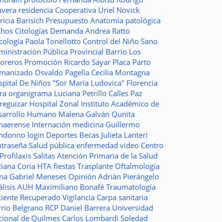
uvera
residencia
Cooperativa
Uriel Novick
ricia Barisich
Presupuesto
Anatomía patológica
chos
Citologías
Demanda
Andrea Ratto
cología
Paola Tonellotto
Control del Niño Sano
inistración Pública Provincial
Barrio Los
toreros
Promoción
Ricardo Sayar
Placa
Parto
manizado
Osvaldo Pagella
Cecilia Montagna
pital De Niños "Sor María Ludovica"
Florencia
era
organigrama
Luciana Petrillo
Calles
Paz
ureguizar
Hospital Zonal
Instituto Académico de
sarrollo Humano
Malena Galván
Qunita
naerense
Internación
medicina
Guillermo
ndonno
login
Deportes
Becas Julieta Lanteri
ntraseña
Salud pública
enfermedad
video
Centro
Profilaxis
Salitas
Atención Primaria de la Salud
ciana Coria
HTA
fiestas
Trasplante
Oftalmología
ina
Gabriel Meneses
Opinión
Adrián Pierángelo
lisis
AUH
Maximiliano Bonafé
Traumatología
ciente Recuperado
Vigilancia
Carpa sanitaria
rrio Belgrano
RCP
Daniel Barrera
Universidad
cional de Quilmes
Carlos Lombardi
Soledad