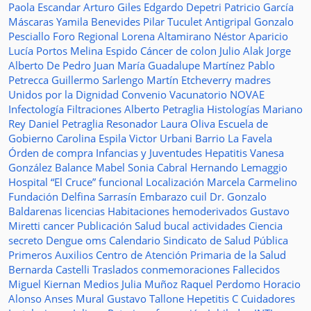
Paola Escandar
Arturo Giles
Edgardo Depetri
Patricio García
Máscaras
Yamila Benevides
Pilar Tuculet
Antigripal
Gonzalo
Pesciallo
Foro Regional
Lorena Altamirano
Néstor Aparicio
Lucía Portos
Melina Espido
Cáncer de colon
Julio Alak
Jorge
Alberto De Pedro Juan
María Guadalupe Martínez
Pablo
Petrecca
Guillermo Sarlengo
Martín Etcheverry
madres
Unidos por la Dignidad
Convenio
Vacunatorio
NOVAE
Infectología
Filtraciones
Alberto Petraglia
Histologías
Mariano
Rey
Daniel Petraglia
Resonador
Laura Oliva
Escuela de
Gobierno
Carolina Espila
Victor Urbani
Barrio La Favela
Órden de compra
Infancias y Juventudes
Hepatitis
Vanesa
González
Balance
Mabel Sonia Cabral
Hernando Lemaggio
Hospital “El Cruce”
funcional
Localización
Marcela Carmelino
Fundación
Delfina Sarrasín
Embarazo
cuil
Dr. Gonzalo
Baldarenas
licencias
Habitaciones
hemoderivados
Gustavo
Miretti
cancer
Publicación
Salud bucal
actividades
Ciencia
secreto
Dengue
oms
Calendario
Sindicato de Salud Pública
Primeros Auxilios
Centro de Atención Primaria de la Salud
Bernarda Castelli
Traslados
conmemoraciones
Fallecidos
Miguel Kiernan
Medios
Julia Muñoz
Raquel Perdomo
Horacio
Alonso
Anses
Mural
Gustavo Tallone
Hepetitis C
Cuidadores