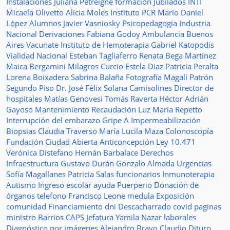
Instalaciones
Juliana Petreigne
formación
Jubilados
INTI
Micaela Olivetto
Alicia Moles
Instituto
PCR
Mario Daniel
López
Alumnos
Javier Vasniosky
Psicopedagogía
Industria
Nacional
Derivaciones
Fabiana Godoy
Ambulancia
Buenos
Aires Vacunate
Instituto de Hemoterapia
Gabriel Katopodis
Vialidad Nacional
Esteban Tagliaferro
Renata Bega Martínez
Maica Bergamini
Milagros Curcio
Estela Diaz
Patricia Peralta
Lorena Boixadera
Sabrina Balaña
Fotografía
Magalí Patrón
Segundo Piso
Dr. José Félix Solana
Camisolines
Director de
hospitales
Matías Genovesi
Tomás Raverta
Héctor Adrián
Gayoso
Mantenimiento
Recaudación
Luz María Repetto
Interrupción del embarazo
Gripe A
Impermeabilización
Biopsias
Claudia Traverso
María Lucila Maza
Colonoscopía
Fundación Ciudad Abierta
Anticoncepción
Ley 10.471
Verónica Distefano
Hernán Barbalace
Derechos
Infraestructura
Gustavo Durán
Gonzalo Almada
Urgencias
Sofía Magallanes
Patricia Salas
funcionarios
Inmunoterapia
Autismo
Ingreso escolar
ayuda
Puerperio
Donación de
órganos
telefono
Francisco Leone
medula
Exposición
comunidad
Financiamiento
dni
Descacharrado
covid
paginas
ministro
Barrios
CAPS
Jefatura
Yamila Nazar
laborales
Diagnóstico por imágenes
Alejandro Bravo
Claudio Dituro