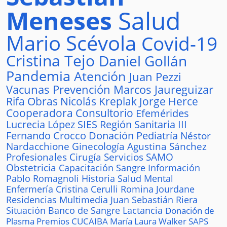
Meneses
Salud
Mario Scévola
Covid-19
Cristina Tejo
Daniel Gollán
Pandemia
Atención
Juan Pezzi
Vacunas
Prevención
Marcos Jaureguizar
Rifa
Obras
Nicolás Kreplak
Jorge Herce
Cooperadora
Consultorio
Efemérides
Lucrecia López
SIES
Región Sanitaria III
Fernando Crocco
Donación
Pediatría
Néstor
Nardacchione
Ginecología
Agustina Sánchez
Profesionales
Cirugía
Servicios
SAMO
Obstetricia
Capacitación
Sangre
Información
Pablo Romagnoli
Historia
Salud Mental
Enfermería
Cristina Cerulli
Romina Jourdane
Residencias
Multimedia
Juan Sebastián Riera
Situación
Banco de Sangre
Lactancia
Donación de
Plasma
Premios
CUCAIBA
María Laura Walker
SAPS