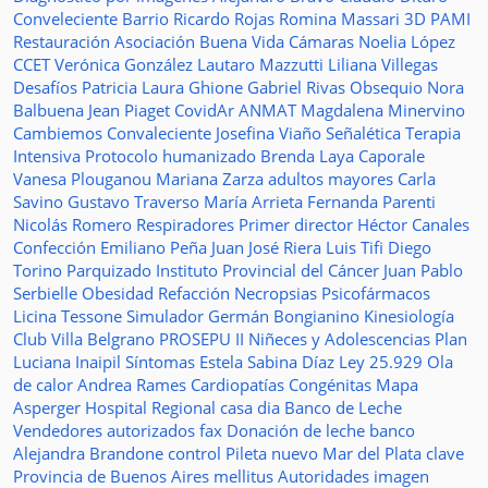
Conveleciente
Barrio Ricardo Rojas
Romina Massari
3D
PAMI
Restauración
Asociación Buena Vida
Cámaras
Noelia López
CCET
Verónica González
Lautaro Mazzutti
Liliana Villegas
Desafíos
Patricia Laura Ghione
Gabriel Rivas
Obsequio
Nora
Balbuena
Jean Piaget
CovidAr
ANMAT
Magdalena Minervino
Cambiemos
Convaleciente
Josefina Viaño
Señalética
Terapia
Intensiva
Protocolo humanizado
Brenda Laya Caporale
Vanesa Plouganou
Mariana Zarza
adultos mayores
Carla
Savino
Gustavo Traverso
María Arrieta
Fernanda Parenti
Nicolás Romero
Respiradores
Primer director
Héctor Canales
Confección
Emiliano Peña
Juan José Riera
Luis Tifi
Diego
Torino
Parquizado
Instituto Provincial del Cáncer
Juan Pablo
Serbielle
Obesidad
Refacción
Necropsias
Psicofármacos
Licina Tessone
Simulador
Germán Bongianino
Kinesiología
Club Villa Belgrano
PROSEPU II
Niñeces y Adolescencias
Plan
Luciana Inaipil
Síntomas
Estela Sabina Díaz
Ley 25.929
Ola
de calor
Andrea Rames
Cardiopatías Congénitas
Mapa
Asperger
Hospital Regional
casa
dia
Banco de Leche
Vendedores autorizados
fax
Donación de leche
banco
Alejandra Brandone
control
Pileta
nuevo
Mar del Plata
clave
Provincia de Buenos Aires
mellitus
Autoridades
imagen