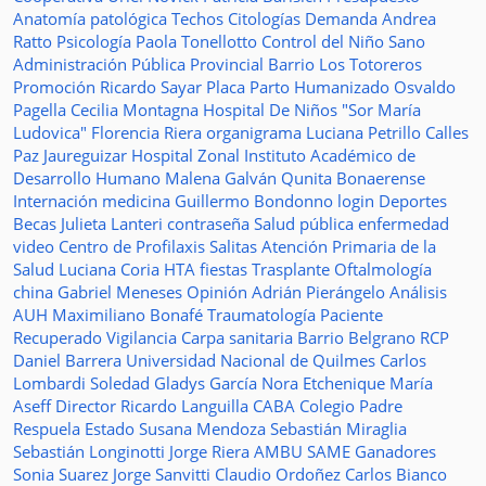
Anatomía patológica
Techos
Citologías
Demanda
Andrea
Ratto
Psicología
Paola Tonellotto
Control del Niño Sano
Administración Pública Provincial
Barrio Los Totoreros
Promoción
Ricardo Sayar
Placa
Parto Humanizado
Osvaldo
Pagella
Cecilia Montagna
Hospital De Niños "Sor María
Ludovica"
Florencia Riera
organigrama
Luciana Petrillo
Calles
Paz Jaureguizar
Hospital Zonal
Instituto Académico de
Desarrollo Humano
Malena Galván
Qunita Bonaerense
Internación
medicina
Guillermo Bondonno
login
Deportes
Becas Julieta Lanteri
contraseña
Salud pública
enfermedad
video
Centro de Profilaxis
Salitas
Atención Primaria de la
Salud
Luciana Coria
HTA
fiestas
Trasplante
Oftalmología
china
Gabriel Meneses
Opinión
Adrián Pierángelo
Análisis
AUH
Maximiliano Bonafé
Traumatología
Paciente
Recuperado
Vigilancia
Carpa sanitaria
Barrio Belgrano
RCP
Daniel Barrera
Universidad Nacional de Quilmes
Carlos
Lombardi
Soledad
Gladys García
Nora Etchenique
María
Aseff
Director
Ricardo Languilla
CABA
Colegio Padre
Respuela
Estado
Susana Mendoza
Sebastián Miraglia
Sebastián Longinotti
Jorge Riera
AMBU
SAME
Ganadores
Sonia Suarez
Jorge Sanvitti
Claudio Ordoñez
Carlos Bianco