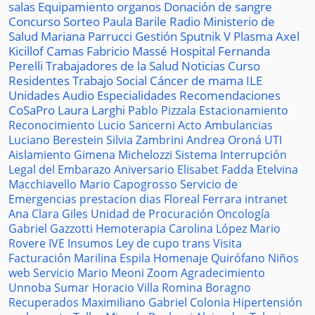
salas
Equipamiento
organos
Donación de sangre
Concurso
Sorteo
Paula Barile
Radio
Ministerio de
Salud
Mariana Parrucci
Gestión
Sputnik V
Plasma
Axel
Kicillof
Camas
Fabricio Massé
Hospital
Fernanda
Perelli
Trabajadores de la Salud
Noticias
Curso
Residentes
Trabajo Social
Cáncer de mama
ILE
Unidades
Audio
Especialidades
Recomendaciones
CoSaPro
Laura Larghi
Pablo Pizzala
Estacionamiento
Reconocimiento
Lucio Sancerni
Acto
Ambulancias
Luciano Berestein
Silvia Zambrini
Andrea Oroná
UTI
Aislamiento
Gimena Michelozzi
Sistema
Interrupción
Legal del Embarazo
Aniversario
Elisabet Fadda
Etelvina
Macchiavello
Mario Capogrosso
Servicio de
Emergencias
prestacion
dias
Floreal Ferrara
intranet
Ana Clara Giles
Unidad de Procuración
Oncología
Gabriel Gazzotti
Hemoterapia
Carolina López
Mario
Rovere
IVE
Insumos
Ley de cupo trans
Visita
Facturación
Marilina Espila
Homenaje
Quirófano
Niños
web
Servicio
Mario Meoni
Zoom
Agradecimiento
Unnoba
Sumar
Horacio Villa
Romina Boragno
Recuperados
Maximiliano Gabriel
Colonia
Hipertensión