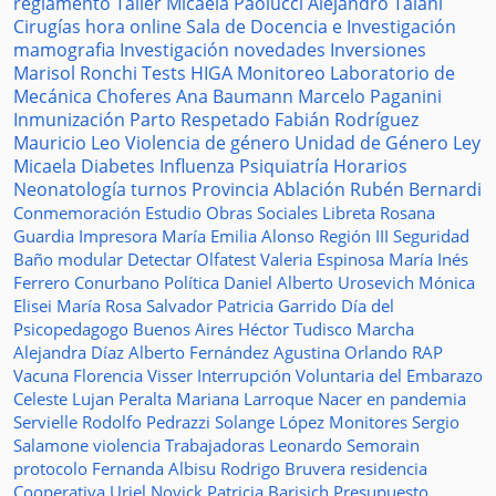
reglamento
Taller
Micaela Paolucci
Alejandro Talani
Cirugías
hora
online
Sala de Docencia e Investigación
mamografia
Investigación
novedades
Inversiones
Marisol Ronchi
Tests
HIGA
Monitoreo
Laboratorio de
Mecánica
Choferes
Ana Baumann
Marcelo Paganini
Inmunización
Parto Respetado
Fabián Rodríguez
Mauricio Leo
Violencia de género
Unidad de Género
Ley
Micaela
Diabetes
Influenza
Psiquiatría
Horarios
Neonatología
turnos
Provincia
Ablación
Rubén Bernardi
Conmemoración
Estudio
Obras Sociales
Libreta
Rosana
Guardia
Impresora
María Emilia Alonso
Región III
Seguridad
Baño modular
Detectar
Olfatest
Valeria Espinosa
María Inés
Ferrero
Conurbano
Política
Daniel Alberto Urosevich
Mónica
Elisei
María Rosa Salvador
Patricia Garrido
Día del
Psicopedagogo
Buenos Aires
Héctor Tudisco
Marcha
Alejandra Díaz
Alberto Fernández
Agustina Orlando
RAP
Vacuna
Florencia Visser
Interrupción Voluntaria del Embarazo
Celeste Lujan Peralta
Mariana Larroque
Nacer en pandemia
Servielle
Rodolfo Pedrazzi
Solange López
Monitores
Sergio
Salamone
violencia
Trabajadoras
Leonardo Semorain
protocolo
Fernanda Albisu
Rodrigo Bruvera
residencia
Cooperativa
Uriel Novick
Patricia Barisich
Presupuesto