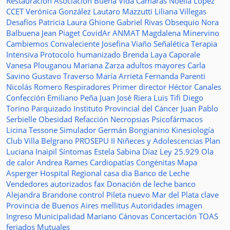
Restauración
Asociación Buena Vida
Cámaras
Noelia López
CCET
Verónica González
Lautaro Mazzutti
Liliana Villegas
Desafíos
Patricia Laura Ghione
Gabriel Rivas
Obsequio
Nora
Balbuena
Jean Piaget
CovidAr
ANMAT
Magdalena Minervino
Cambiemos
Convaleciente
Josefina Viaño
Señalética
Terapia
Intensiva
Protocolo humanizado
Brenda Laya Caporale
Vanesa Plouganou
Mariana Zarza
adultos mayores
Carla
Savino
Gustavo Traverso
María Arrieta
Fernanda Parenti
Nicolás Romero
Respiradores
Primer director
Héctor Canales
Confección
Emiliano Peña
Juan José Riera
Luis Tifi
Diego
Torino
Parquizado
Instituto Provincial del Cáncer
Juan Pablo
Serbielle
Obesidad
Refacción
Necropsias
Psicofármacos
Licina Tessone
Simulador
Germán Bongianino
Kinesiología
Club Villa Belgrano
PROSEPU II
Niñeces y Adolescencias
Plan
Luciana Inaipil
Síntomas
Estela Sabina Díaz
Ley 25.929
Ola
de calor
Andrea Rames
Cardiopatías Congénitas
Mapa
Asperger
Hospital Regional
casa
dia
Banco de Leche
Vendedores autorizados
fax
Donación de leche
banco
Alejandra Brandone
control
Pileta
nuevo
Mar del Plata
clave
Provincia de Buenos Aires
mellitus
Autoridades
imagen
Ingreso
Municipalidad
Mariano Cánovas
Concertación TOAS
feriados
Mutuales