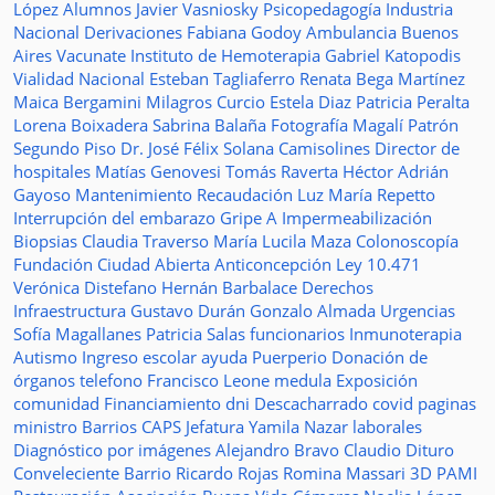
López
Alumnos
Javier Vasniosky
Psicopedagogía
Industria
Nacional
Derivaciones
Fabiana Godoy
Ambulancia
Buenos
Aires Vacunate
Instituto de Hemoterapia
Gabriel Katopodis
Vialidad Nacional
Esteban Tagliaferro
Renata Bega Martínez
Maica Bergamini
Milagros Curcio
Estela Diaz
Patricia Peralta
Lorena Boixadera
Sabrina Balaña
Fotografía
Magalí Patrón
Segundo Piso
Dr. José Félix Solana
Camisolines
Director de
hospitales
Matías Genovesi
Tomás Raverta
Héctor Adrián
Gayoso
Mantenimiento
Recaudación
Luz María Repetto
Interrupción del embarazo
Gripe A
Impermeabilización
Biopsias
Claudia Traverso
María Lucila Maza
Colonoscopía
Fundación Ciudad Abierta
Anticoncepción
Ley 10.471
Verónica Distefano
Hernán Barbalace
Derechos
Infraestructura
Gustavo Durán
Gonzalo Almada
Urgencias
Sofía Magallanes
Patricia Salas
funcionarios
Inmunoterapia
Autismo
Ingreso escolar
ayuda
Puerperio
Donación de
órganos
telefono
Francisco Leone
medula
Exposición
comunidad
Financiamiento
dni
Descacharrado
covid
paginas
ministro
Barrios
CAPS
Jefatura
Yamila Nazar
laborales
Diagnóstico por imágenes
Alejandro Bravo
Claudio Dituro
Conveleciente
Barrio Ricardo Rojas
Romina Massari
3D
PAMI