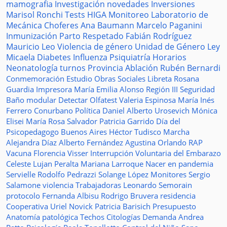
mamografia
Investigación
novedades
Inversiones
Marisol Ronchi
Tests
HIGA
Monitoreo
Laboratorio de
Mecánica
Choferes
Ana Baumann
Marcelo Paganini
Inmunización
Parto Respetado
Fabián Rodríguez
Mauricio Leo
Violencia de género
Unidad de Género
Ley
Micaela
Diabetes
Influenza
Psiquiatría
Horarios
Neonatología
turnos
Provincia
Ablación
Rubén Bernardi
Conmemoración
Estudio
Obras Sociales
Libreta
Rosana
Guardia
Impresora
María Emilia Alonso
Región III
Seguridad
Baño modular
Detectar
Olfatest
Valeria Espinosa
María Inés
Ferrero
Conurbano
Política
Daniel Alberto Urosevich
Mónica
Elisei
María Rosa Salvador
Patricia Garrido
Día del
Psicopedagogo
Buenos Aires
Héctor Tudisco
Marcha
Alejandra Díaz
Alberto Fernández
Agustina Orlando
RAP
Vacuna
Florencia Visser
Interrupción Voluntaria del Embarazo
Celeste Lujan Peralta
Mariana Larroque
Nacer en pandemia
Servielle
Rodolfo Pedrazzi
Solange López
Monitores
Sergio
Salamone
violencia
Trabajadoras
Leonardo Semorain
protocolo
Fernanda Albisu
Rodrigo Bruvera
residencia
Cooperativa
Uriel Novick
Patricia Barisich
Presupuesto
Anatomía patológica
Techos
Citologías
Demanda
Andrea