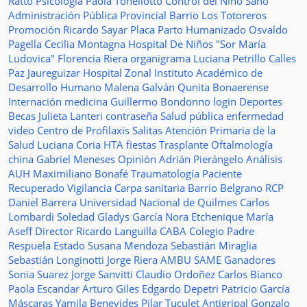
Ratto
Psicología
Paola Tonellotto
Control del Niño Sano
Administración Pública Provincial
Barrio Los Totoreros
Promoción
Ricardo Sayar
Placa
Parto Humanizado
Osvaldo
Pagella
Cecilia Montagna
Hospital De Niños "Sor María
Ludovica"
Florencia Riera
organigrama
Luciana Petrillo
Calles
Paz Jaureguizar
Hospital Zonal
Instituto Académico de
Desarrollo Humano
Malena Galván
Qunita Bonaerense
Internación
medicina
Guillermo Bondonno
login
Deportes
Becas Julieta Lanteri
contraseña
Salud pública
enfermedad
video
Centro de Profilaxis
Salitas
Atención Primaria de la
Salud
Luciana Coria
HTA
fiestas
Trasplante
Oftalmología
china
Gabriel Meneses
Opinión
Adrián Pierángelo
Análisis
AUH
Maximiliano Bonafé
Traumatología
Paciente
Recuperado
Vigilancia
Carpa sanitaria
Barrio Belgrano
RCP
Daniel Barrera
Universidad Nacional de Quilmes
Carlos
Lombardi
Soledad
Gladys García
Nora Etchenique
María
Aseff
Director
Ricardo Languilla
CABA
Colegio Padre
Respuela
Estado
Susana Mendoza
Sebastián Miraglia
Sebastián Longinotti
Jorge Riera
AMBU
SAME
Ganadores
Sonia Suarez
Jorge Sanvitti
Claudio Ordoñez
Carlos Bianco
Paola Escandar
Arturo Giles
Edgardo Depetri
Patricio García
Máscaras
Yamila Benevides
Pilar Tuculet
Antigripal
Gonzalo