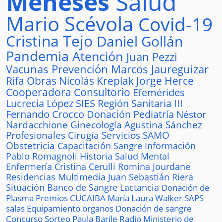
Meneses
Salud
Mario Scévola
Covid-19
Cristina Tejo
Daniel Gollán
Pandemia
Atención
Juan Pezzi
Vacunas
Prevención
Marcos Jaureguizar
Rifa
Obras
Nicolás Kreplak
Jorge Herce
Cooperadora
Consultorio
Efemérides
Lucrecia López
SIES
Región Sanitaria III
Fernando Crocco
Donación
Pediatría
Néstor
Nardacchione
Ginecología
Agustina Sánchez
Profesionales
Cirugía
Servicios
SAMO
Obstetricia
Capacitación
Sangre
Información
Pablo Romagnoli
Historia
Salud Mental
Enfermería
Cristina Cerulli
Romina Jourdane
Residencias
Multimedia
Juan Sebastián Riera
Situación
Banco de Sangre
Lactancia
Donación de
Plasma
Premios
CUCAIBA
María Laura Walker
SAPS
salas
Equipamiento
organos
Donación de sangre
Concurso
Sorteo
Paula Barile
Radio
Ministerio de