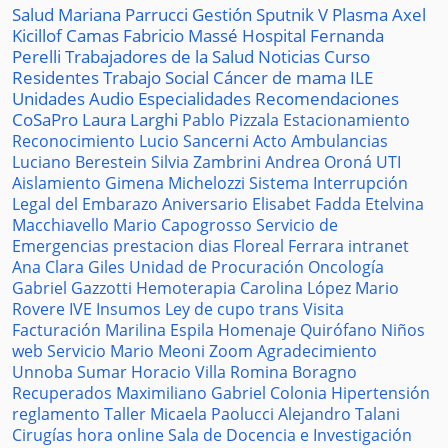
Salud
Mariana Parrucci
Gestión
Sputnik V
Plasma
Axel
Kicillof
Camas
Fabricio Massé
Hospital
Fernanda
Perelli
Trabajadores de la Salud
Noticias
Curso
Residentes
Trabajo Social
Cáncer de mama
ILE
Unidades
Audio
Especialidades
Recomendaciones
CoSaPro
Laura Larghi
Pablo Pizzala
Estacionamiento
Reconocimiento
Lucio Sancerni
Acto
Ambulancias
Luciano Berestein
Silvia Zambrini
Andrea Oroná
UTI
Aislamiento
Gimena Michelozzi
Sistema
Interrupción
Legal del Embarazo
Aniversario
Elisabet Fadda
Etelvina
Macchiavello
Mario Capogrosso
Servicio de
Emergencias
prestacion
dias
Floreal Ferrara
intranet
Ana Clara Giles
Unidad de Procuración
Oncología
Gabriel Gazzotti
Hemoterapia
Carolina López
Mario
Rovere
IVE
Insumos
Ley de cupo trans
Visita
Facturación
Marilina Espila
Homenaje
Quirófano
Niños
web
Servicio
Mario Meoni
Zoom
Agradecimiento
Unnoba
Sumar
Horacio Villa
Romina Boragno
Recuperados
Maximiliano Gabriel
Colonia
Hipertensión
reglamento
Taller
Micaela Paolucci
Alejandro Talani
Cirugías
hora
online
Sala de Docencia e Investigación