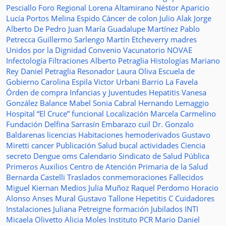
Pesciallo
Foro Regional
Lorena Altamirano
Néstor Aparicio
Lucía Portos
Melina Espido
Cáncer de colon
Julio Alak
Jorge
Alberto De Pedro Juan
María Guadalupe Martínez
Pablo
Petrecca
Guillermo Sarlengo
Martín Etcheverry
madres
Unidos por la Dignidad
Convenio
Vacunatorio
NOVAE
Infectología
Filtraciones
Alberto Petraglia
Histologías
Mariano
Rey
Daniel Petraglia
Resonador
Laura Oliva
Escuela de
Gobierno
Carolina Espila
Victor Urbani
Barrio La Favela
Órden de compra
Infancias y Juventudes
Hepatitis
Vanesa
González
Balance
Mabel Sonia Cabral
Hernando Lemaggio
Hospital “El Cruce”
funcional
Localización
Marcela Carmelino
Fundación
Delfina Sarrasín
Embarazo
cuil
Dr. Gonzalo
Baldarenas
licencias
Habitaciones
hemoderivados
Gustavo
Miretti
cancer
Publicación
Salud bucal
actividades
Ciencia
secreto
Dengue
oms
Calendario
Sindicato de Salud Pública
Primeros Auxilios
Centro de Atención Primaria de la Salud
Bernarda Castelli
Traslados
conmemoraciones
Fallecidos
Miguel Kiernan
Medios
Julia Muñoz
Raquel Perdomo
Horacio
Alonso
Anses
Mural
Gustavo Tallone
Hepetitis C
Cuidadores
Instalaciones
Juliana Petreigne
formación
Jubilados
INTI
Micaela Olivetto
Alicia Moles
Instituto
PCR
Mario Daniel