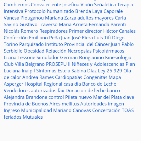
Cambiemos
Convaleciente
Josefina Viaño
Señalética
Terapia
Intensiva
Protocolo humanizado
Brenda Laya Caporale
Vanesa Plouganou
Mariana Zarza
adultos mayores
Carla
Savino
Gustavo Traverso
María Arrieta
Fernanda Parenti
Nicolás Romero
Respiradores
Primer director
Héctor Canales
Confección
Emiliano Peña
Juan José Riera
Luis Tifi
Diego
Torino
Parquizado
Instituto Provincial del Cáncer
Juan Pablo
Serbielle
Obesidad
Refacción
Necropsias
Psicofármacos
Licina Tessone
Simulador
Germán Bongianino
Kinesiología
Club Villa Belgrano
PROSEPU II
Niñeces y Adolescencias
Plan
Luciana Inaipil
Síntomas
Estela Sabina Díaz
Ley 25.929
Ola
de calor
Andrea Rames
Cardiopatías Congénitas
Mapa
Asperger
Hospital Regional
casa
dia
Banco de Leche
Vendedores autorizados
fax
Donación de leche
banco
Alejandra Brandone
control
Pileta
nuevo
Mar del Plata
clave
Provincia de Buenos Aires
mellitus
Autoridades
imagen
Ingreso
Municipalidad
Mariano Cánovas
Concertación TOAS
feriados
Mutuales