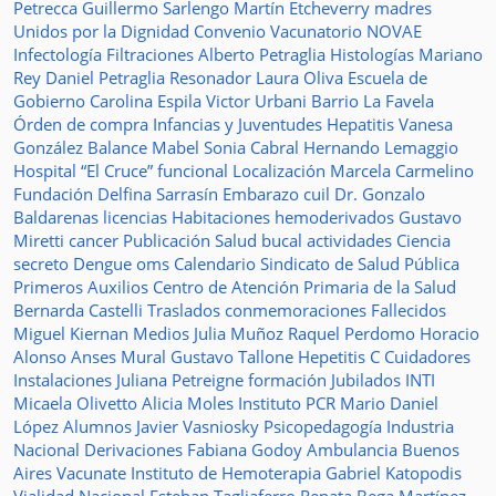
Petrecca
Guillermo Sarlengo
Martín Etcheverry
madres
Unidos por la Dignidad
Convenio
Vacunatorio
NOVAE
Infectología
Filtraciones
Alberto Petraglia
Histologías
Mariano
Rey
Daniel Petraglia
Resonador
Laura Oliva
Escuela de
Gobierno
Carolina Espila
Victor Urbani
Barrio La Favela
Órden de compra
Infancias y Juventudes
Hepatitis
Vanesa
González
Balance
Mabel Sonia Cabral
Hernando Lemaggio
Hospital “El Cruce”
funcional
Localización
Marcela Carmelino
Fundación
Delfina Sarrasín
Embarazo
cuil
Dr. Gonzalo
Baldarenas
licencias
Habitaciones
hemoderivados
Gustavo
Miretti
cancer
Publicación
Salud bucal
actividades
Ciencia
secreto
Dengue
oms
Calendario
Sindicato de Salud Pública
Primeros Auxilios
Centro de Atención Primaria de la Salud
Bernarda Castelli
Traslados
conmemoraciones
Fallecidos
Miguel Kiernan
Medios
Julia Muñoz
Raquel Perdomo
Horacio
Alonso
Anses
Mural
Gustavo Tallone
Hepetitis C
Cuidadores
Instalaciones
Juliana Petreigne
formación
Jubilados
INTI
Micaela Olivetto
Alicia Moles
Instituto
PCR
Mario Daniel
López
Alumnos
Javier Vasniosky
Psicopedagogía
Industria
Nacional
Derivaciones
Fabiana Godoy
Ambulancia
Buenos
Aires Vacunate
Instituto de Hemoterapia
Gabriel Katopodis