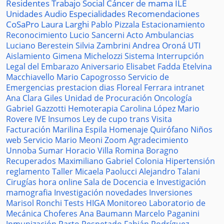
Residentes
Trabajo Social
Cáncer de mama
ILE
Unidades
Audio
Especialidades
Recomendaciones
CoSaPro
Laura Larghi
Pablo Pizzala
Estacionamiento
Reconocimiento
Lucio Sancerni
Acto
Ambulancias
Luciano Berestein
Silvia Zambrini
Andrea Oroná
UTI
Aislamiento
Gimena Michelozzi
Sistema
Interrupción
Legal del Embarazo
Aniversario
Elisabet Fadda
Etelvina
Macchiavello
Mario Capogrosso
Servicio de
Emergencias
prestacion
dias
Floreal Ferrara
intranet
Ana Clara Giles
Unidad de Procuración
Oncología
Gabriel Gazzotti
Hemoterapia
Carolina López
Mario
Rovere
IVE
Insumos
Ley de cupo trans
Visita
Facturación
Marilina Espila
Homenaje
Quirófano
Niños
web
Servicio
Mario Meoni
Zoom
Agradecimiento
Unnoba
Sumar
Horacio Villa
Romina Boragno
Recuperados
Maximiliano Gabriel
Colonia
Hipertensión
reglamento
Taller
Micaela Paolucci
Alejandro Talani
Cirugías
hora
online
Sala de Docencia e Investigación
mamografia
Investigación
novedades
Inversiones
Marisol Ronchi
Tests
HIGA
Monitoreo
Laboratorio de
Mecánica
Choferes
Ana Baumann
Marcelo Paganini