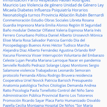
Inmunización
Parto Respetado
Fabián Rodríguez
Mauricio Leo
Violencia de género
Unidad de Género
Ley
Micaela
Diabetes
Influenza
Psiquiatría
Horarios
Neonatología
turnos
Provincia
Ablación
Rubén Bernardi
Conmemoración
Estudio
Obras Sociales
Libreta
Rosana
Guardia
Impresora
María Emilia Alonso
Región III
Seguridad
Baño modular
Detectar
Olfatest
Valeria Espinosa
María Inés
Ferrero
Conurbano
Política
Daniel Alberto Urosevich
Mónica
Elisei
María Rosa Salvador
Patricia Garrido
Día del
Psicopedagogo
Buenos Aires
Héctor Tudisco
Marcha
Alejandra Díaz
Alberto Fernández
Agustina Orlando
RAP
Vacuna
Florencia Visser
Interrupción Voluntaria del Embarazo
Celeste Lujan Peralta
Mariana Larroque
Nacer en pandemia
Servielle
Rodolfo Pedrazzi
Solange López
Monitores
Sergio
Salamone
violencia
Trabajadoras
Leonardo Semorain
protocolo
Fernanda Albisu
Rodrigo Bruvera
residencia
Cooperativa
Uriel Novick
Patricia Barisich
Presupuesto
Anatomía patológica
Techos
Citologías
Demanda
Andrea
Ratto
Psicología
Paola Tonellotto
Control del Niño Sano
Administración Pública Provincial
Barrio Los Totoreros
Promoción
Ricardo Sayar
Placa
Parto Humanizado
Osvaldo
Pagella
Cecilia Montagna
Hospital De Niños "Sor María