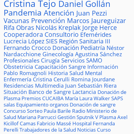
Cristina Tejo
Daniel Gollán
Pandemia
Atención
Juan Pezzi
Vacunas
Prevención
Marcos Jaureguizar
Rifa
Obras
Nicolás Kreplak
Jorge Herce
Cooperadora
Consultorio
Efemérides
Lucrecia López
SIES
Región Sanitaria III
Fernando Crocco
Donación
Pediatría
Néstor
Nardacchione
Ginecología
Agustina Sánchez
Profesionales
Cirugía
Servicios
SAMO
Obstetricia
Capacitación
Sangre
Información
Pablo Romagnoli
Historia
Salud Mental
Enfermería
Cristina Cerulli
Romina Jourdane
Residencias
Multimedia
Juan Sebastián Riera
Situación
Banco de Sangre
Lactancia
Donación de
Plasma
Premios
CUCAIBA
María Laura Walker
SAPS
salas
Equipamiento
organos
Donación de sangre
Concurso
Sorteo
Paula Barile
Radio
Ministerio de
Salud
Mariana Parrucci
Gestión
Sputnik V
Plasma
Axel
Kicillof
Camas
Fabricio Massé
Hospital
Fernanda
Perelli
Trabajadores de la Salud
Noticias
Curso