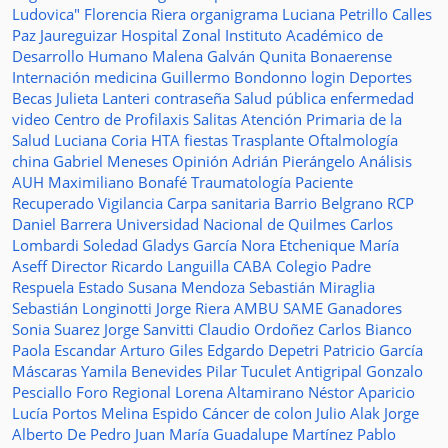
Ludovica"
Florencia Riera
organigrama
Luciana Petrillo
Calles
Paz Jaureguizar
Hospital Zonal
Instituto Académico de
Desarrollo Humano
Malena Galván
Qunita Bonaerense
Internación
medicina
Guillermo Bondonno
login
Deportes
Becas Julieta Lanteri
contraseña
Salud pública
enfermedad
video
Centro de Profilaxis
Salitas
Atención Primaria de la
Salud
Luciana Coria
HTA
fiestas
Trasplante
Oftalmología
china
Gabriel Meneses
Opinión
Adrián Pierángelo
Análisis
AUH
Maximiliano Bonafé
Traumatología
Paciente
Recuperado
Vigilancia
Carpa sanitaria
Barrio Belgrano
RCP
Daniel Barrera
Universidad Nacional de Quilmes
Carlos
Lombardi
Soledad
Gladys García
Nora Etchenique
María
Aseff
Director
Ricardo Languilla
CABA
Colegio Padre
Respuela
Estado
Susana Mendoza
Sebastián Miraglia
Sebastián Longinotti
Jorge Riera
AMBU
SAME
Ganadores
Sonia Suarez
Jorge Sanvitti
Claudio Ordoñez
Carlos Bianco
Paola Escandar
Arturo Giles
Edgardo Depetri
Patricio García
Máscaras
Yamila Benevides
Pilar Tuculet
Antigripal
Gonzalo
Pesciallo
Foro Regional
Lorena Altamirano
Néstor Aparicio
Lucía Portos
Melina Espido
Cáncer de colon
Julio Alak
Jorge
Alberto De Pedro Juan
María Guadalupe Martínez
Pablo