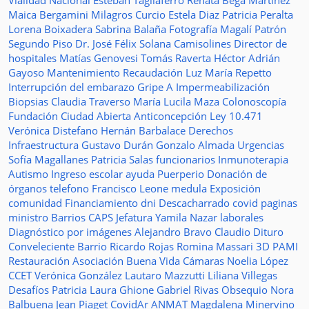
Vialidad Nacional
Esteban Tagliaferro
Renata Bega Martínez
Maica Bergamini
Milagros Curcio
Estela Diaz
Patricia Peralta
Lorena Boixadera
Sabrina Balaña
Fotografía
Magalí Patrón
Segundo Piso
Dr. José Félix Solana
Camisolines
Director de
hospitales
Matías Genovesi
Tomás Raverta
Héctor Adrián
Gayoso
Mantenimiento
Recaudación
Luz María Repetto
Interrupción del embarazo
Gripe A
Impermeabilización
Biopsias
Claudia Traverso
María Lucila Maza
Colonoscopía
Fundación Ciudad Abierta
Anticoncepción
Ley 10.471
Verónica Distefano
Hernán Barbalace
Derechos
Infraestructura
Gustavo Durán
Gonzalo Almada
Urgencias
Sofía Magallanes
Patricia Salas
funcionarios
Inmunoterapia
Autismo
Ingreso escolar
ayuda
Puerperio
Donación de
órganos
telefono
Francisco Leone
medula
Exposición
comunidad
Financiamiento
dni
Descacharrado
covid
paginas
ministro
Barrios
CAPS
Jefatura
Yamila Nazar
laborales
Diagnóstico por imágenes
Alejandro Bravo
Claudio Dituro
Conveleciente
Barrio Ricardo Rojas
Romina Massari
3D
PAMI
Restauración
Asociación Buena Vida
Cámaras
Noelia López
CCET
Verónica González
Lautaro Mazzutti
Liliana Villegas
Desafíos
Patricia Laura Ghione
Gabriel Rivas
Obsequio
Nora
Balbuena
Jean Piaget
CovidAr
ANMAT
Magdalena Minervino