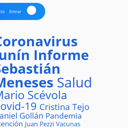
cto
Entrar
Coronavirus
Junín
Informe
Sebastián
Meneses
Salud
ario Scévola
ovid-19
Cristina Tejo
aniel Gollán
Pandemia
tención
Juan Pezzi
Vacunas