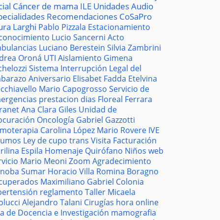
cial
Cáncer de mama
ILE
Unidades
Audio
pecialidades
Recomendaciones
CoSaPro
ura Larghi
Pablo Pizzala
Estacionamiento
conocimiento
Lucio Sancerni
Acto
bulancias
Luciano Berestein
Silvia Zambrini
drea Oroná
UTI
Aislamiento
Gimena
chelozzi
Sistema
Interrupción Legal del
barazo
Aniversario
Elisabet Fadda
Etelvina
cchiavello
Mario Capogrosso
Servicio de
ergencias
prestacion
dias
Floreal Ferrara
tranet
Ana Clara Giles
Unidad de
ocuración
Oncología
Gabriel Gazzotti
moterapia
Carolina López
Mario Rovere
IVE
sumos
Ley de cupo trans
Visita
Facturación
rilina Espila
Homenaje
Quirófano
Niños
web
rvicio
Mario Meoni
Zoom
Agradecimiento
noba
Sumar
Horacio Villa
Romina Boragno
cuperados
Maximiliano Gabriel
Colonia
pertensión
reglamento
Taller
Micaela
olucci
Alejandro Talani
Cirugías
hora
online
la de Docencia e Investigación
mamografia