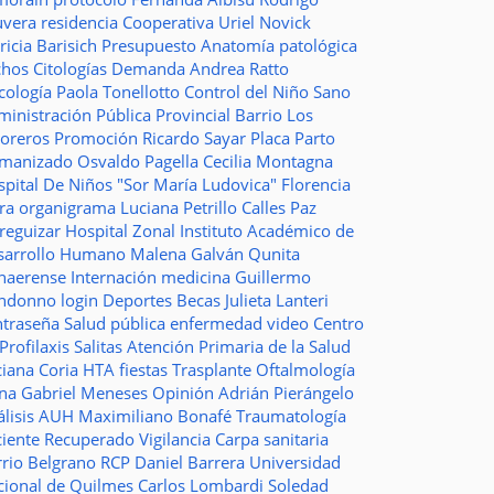
uvera
residencia
Cooperativa
Uriel Novick
ricia Barisich
Presupuesto
Anatomía patológica
chos
Citologías
Demanda
Andrea Ratto
cología
Paola Tonellotto
Control del Niño Sano
inistración Pública Provincial
Barrio Los
toreros
Promoción
Ricardo Sayar
Placa
Parto
manizado
Osvaldo Pagella
Cecilia Montagna
pital De Niños "Sor María Ludovica"
Florencia
era
organigrama
Luciana Petrillo
Calles
Paz
ureguizar
Hospital Zonal
Instituto Académico de
sarrollo Humano
Malena Galván
Qunita
naerense
Internación
medicina
Guillermo
ndonno
login
Deportes
Becas Julieta Lanteri
ntraseña
Salud pública
enfermedad
video
Centro
Profilaxis
Salitas
Atención Primaria de la Salud
ciana Coria
HTA
fiestas
Trasplante
Oftalmología
ina
Gabriel Meneses
Opinión
Adrián Pierángelo
lisis
AUH
Maximiliano Bonafé
Traumatología
ciente Recuperado
Vigilancia
Carpa sanitaria
rrio Belgrano
RCP
Daniel Barrera
Universidad
cional de Quilmes
Carlos Lombardi
Soledad