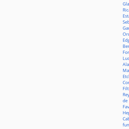
Gl
Ric
Es
Seb
Ga
Or
Ed
Be
Fo
Lu
Al
Ma
Et
Co
Fil
Re
de
Fa
Hep
Ca
fu