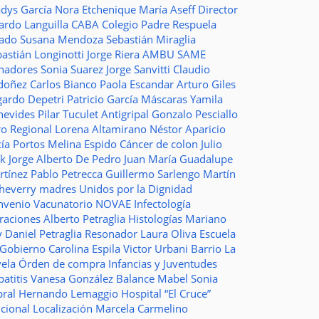
adys García
Nora Etchenique
María Aseff
Director
ardo Languilla
CABA
Colegio Padre Respuela
tado
Susana Mendoza
Sebastián Miraglia
astián Longinotti
Jorge Riera
AMBU
SAME
nadores
Sonia Suarez
Jorge Sanvitti
Claudio
doñez
Carlos Bianco
Paola Escandar
Arturo Giles
gardo Depetri
Patricio García
Máscaras
Yamila
nevides
Pilar Tuculet
Antigripal
Gonzalo Pesciallo
ro Regional
Lorena Altamirano
Néstor Aparicio
cía Portos
Melina Espido
Cáncer de colon
Julio
ak
Jorge Alberto De Pedro Juan
María Guadalupe
rtínez
Pablo Petrecca
Guillermo Sarlengo
Martín
cheverry
madres
Unidos por la Dignidad
nvenio
Vacunatorio
NOVAE
Infectología
traciones
Alberto Petraglia
Histologías
Mariano
y
Daniel Petraglia
Resonador
Laura Oliva
Escuela
 Gobierno
Carolina Espila
Victor Urbani
Barrio La
vela
Órden de compra
Infancias y Juventudes
atitis
Vanesa González
Balance
Mabel Sonia
bral
Hernando Lemaggio
Hospital “El Cruce”
ncional
Localización
Marcela Carmelino