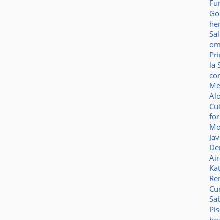
Fu
Go
he
Sa
o
Pr
la 
co
Me
Al
Cu
fo
Mo
Jav
De
Ai
Ka
Re
Cu
Sa
Pi
ho