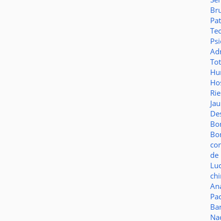
Br
Pat
Te
Psi
Adm
To
Hu
Hos
Ri
Ja
De
Bo
Bo
co
de 
Lu
ch
Aná
Pa
Ba
Na