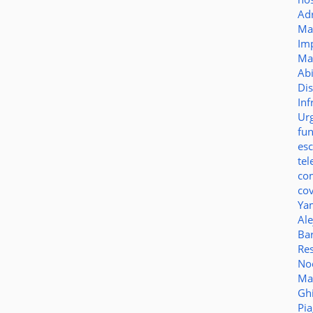
Ad
Ma
Im
Ma
Ab
Di
Inf
Ur
fu
es
te
co
co
Ya
Al
Bar
Re
No
Ma
Gh
Pi