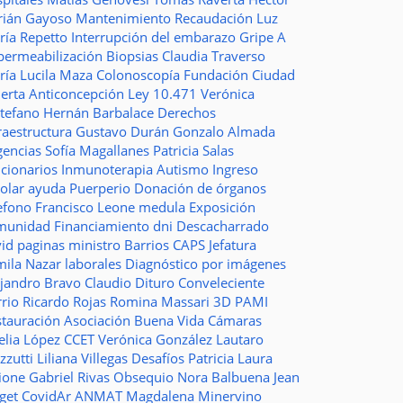
rián Gayoso
Mantenimiento
Recaudación
Luz
ría Repetto
Interrupción del embarazo
Gripe A
permeabilización
Biopsias
Claudia Traverso
ría Lucila Maza
Colonoscopía
Fundación Ciudad
ierta
Anticoncepción
Ley 10.471
Verónica
stefano
Hernán Barbalace
Derechos
raestructura
Gustavo Durán
Gonzalo Almada
gencias
Sofía Magallanes
Patricia Salas
ncionarios
Inmunoterapia
Autismo
Ingreso
colar
ayuda
Puerperio
Donación de órganos
lefono
Francisco Leone
medula
Exposición
munidad
Financiamiento
dni
Descacharrado
vid
paginas
ministro
Barrios
CAPS
Jefatura
mila Nazar
laborales
Diagnóstico por imágenes
ejandro Bravo
Claudio Dituro
Conveleciente
rio Ricardo Rojas
Romina Massari
3D
PAMI
stauración
Asociación Buena Vida
Cámaras
elia López
CCET
Verónica González
Lautaro
zzutti
Liliana Villegas
Desafíos
Patricia Laura
ione
Gabriel Rivas
Obsequio
Nora Balbuena
Jean
aget
CovidAr
ANMAT
Magdalena Minervino