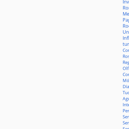
In
Ro
Me
Pa
Ro
Un
In
tu
Co
Ro
Reg
Olf
Co
Món
Dí
Tu
Ag
Int
Pe
Ser
Se
Se