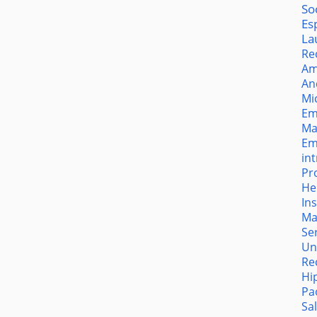
So
Es
La
Re
Am
An
Mi
Em
Ma
Em
in
Pr
He
In
Ma
Se
Un
Re
Hi
Pa
Sa