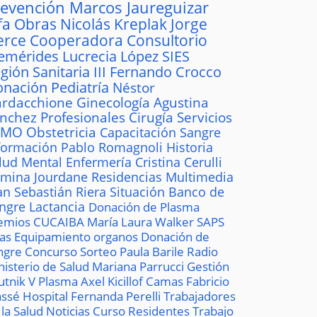
revención
Marcos Jaureguizar
fa
Obras
Nicolás Kreplak
Jorge
erce
Cooperadora
Consultorio
emérides
Lucrecia López
SIES
gión Sanitaria III
Fernando Crocco
onación
Pediatría
Néstor
rdacchione
Ginecología
Agustina
ánchez
Profesionales
Cirugía
Servicios
AMO
Obstetricia
Capacitación
Sangre
formación
Pablo Romagnoli
Historia
lud Mental
Enfermería
Cristina Cerulli
mina Jourdane
Residencias
Multimedia
an Sebastián Riera
Situación
Banco de
ngre
Lactancia
Donación de Plasma
emios
CUCAIBA
María Laura Walker
SAPS
las
Equipamiento
organos
Donación de
ngre
Concurso
Sorteo
Paula Barile
Radio
nisterio de Salud
Mariana Parrucci
Gestión
utnik V
Plasma
Axel Kicillof
Camas
Fabricio
ssé
Hospital
Fernanda Perelli
Trabajadores
 la Salud
Noticias
Curso
Residentes
Trabajo