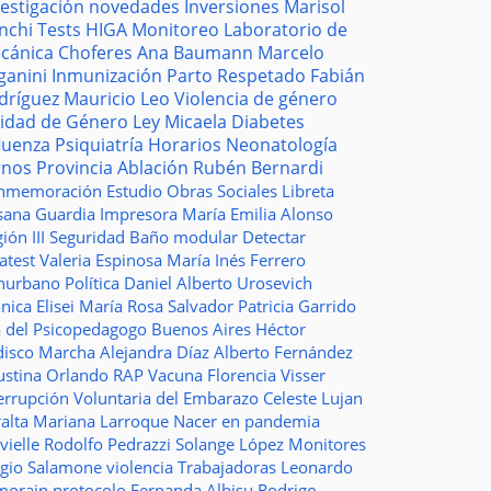
vestigación
novedades
Inversiones
Marisol
nchi
Tests
HIGA
Monitoreo
Laboratorio de
cánica
Choferes
Ana Baumann
Marcelo
ganini
Inmunización
Parto Respetado
Fabián
dríguez
Mauricio Leo
Violencia de género
idad de Género
Ley Micaela
Diabetes
fluenza
Psiquiatría
Horarios
Neonatología
rnos
Provincia
Ablación
Rubén Bernardi
nmemoración
Estudio
Obras Sociales
Libreta
sana Guardia
Impresora
María Emilia Alonso
ión III
Seguridad
Baño modular
Detectar
atest
Valeria Espinosa
María Inés Ferrero
nurbano
Política
Daniel Alberto Urosevich
ica Elisei
María Rosa Salvador
Patricia Garrido
a del Psicopedagogo
Buenos Aires
Héctor
disco
Marcha
Alejandra Díaz
Alberto Fernández
ustina Orlando
RAP
Vacuna
Florencia Visser
errupción Voluntaria del Embarazo
Celeste Lujan
ralta
Mariana Larroque
Nacer en pandemia
vielle
Rodolfo Pedrazzi
Solange López
Monitores
rgio Salamone
violencia
Trabajadoras
Leonardo
morain
protocolo
Fernanda Albisu
Rodrigo