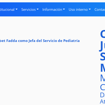
titucional
Servicios
Información
Uso interno
Conta
bet Fadda como Jefa del Servicio de Pediatría
M
C
D
A