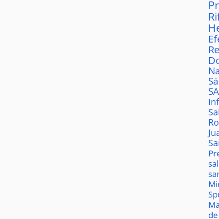
P
Ri
H
Ef
Re
D
Na
S
S
In
Sa
Ro
Ju
Sa
Pr
sa
sa
Mi
Sp
Ma
de