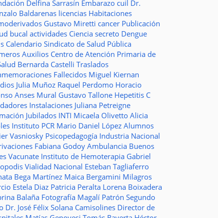
ndación
Delfina Sarrasín
Embarazo
cuil
Dr.
nzalo Baldarenas
licencias
Habitaciones
moderivados
Gustavo Miretti
cancer
Publicación
lud bucal
actividades
Ciencia
secreto
Dengue
ms
Calendario
Sindicato de Salud Pública
imeros Auxilios
Centro de Atención Primaria de
Salud
Bernarda Castelli
Traslados
nmemoraciones
Fallecidos
Miguel Kiernan
dios
Julia Muñoz
Raquel Perdomo
Horacio
onso
Anses
Mural
Gustavo Tallone
Hepetitis C
idadores
Instalaciones
Juliana Petreigne
rmación
Jubilados
INTI
Micaela Olivetto
Alicia
les
Instituto
PCR
Mario Daniel López
Alumnos
ier Vasniosky
Psicopedagogía
Industria Nacional
rivaciones
Fabiana Godoy
Ambulancia
Buenos
res Vacunate
Instituto de Hemoterapia
Gabriel
topodis
Vialidad Nacional
Esteban Tagliaferro
nata Bega Martínez
Maica Bergamini
Milagros
rcio
Estela Diaz
Patricia Peralta
Lorena Boixadera
brina Balaña
Fotografía
Magalí Patrón
Segundo
so
Dr. José Félix Solana
Camisolines
Director de
spitales
Matías Genovesi
Tomás Raverta
Héctor