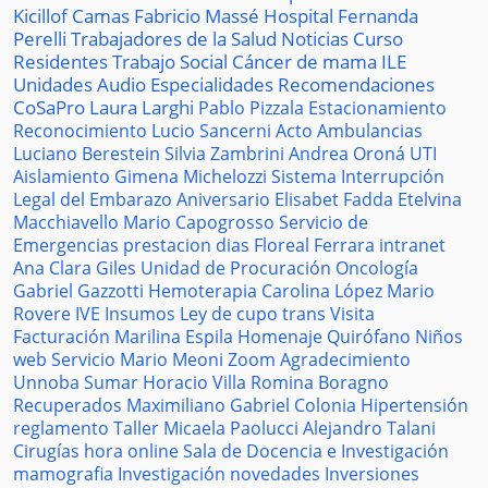
Kicillof
Camas
Fabricio Massé
Hospital
Fernanda
Perelli
Trabajadores de la Salud
Noticias
Curso
Residentes
Trabajo Social
Cáncer de mama
ILE
Unidades
Audio
Especialidades
Recomendaciones
CoSaPro
Laura Larghi
Pablo Pizzala
Estacionamiento
Reconocimiento
Lucio Sancerni
Acto
Ambulancias
Luciano Berestein
Silvia Zambrini
Andrea Oroná
UTI
Aislamiento
Gimena Michelozzi
Sistema
Interrupción
Legal del Embarazo
Aniversario
Elisabet Fadda
Etelvina
Macchiavello
Mario Capogrosso
Servicio de
Emergencias
prestacion
dias
Floreal Ferrara
intranet
Ana Clara Giles
Unidad de Procuración
Oncología
Gabriel Gazzotti
Hemoterapia
Carolina López
Mario
Rovere
IVE
Insumos
Ley de cupo trans
Visita
Facturación
Marilina Espila
Homenaje
Quirófano
Niños
web
Servicio
Mario Meoni
Zoom
Agradecimiento
Unnoba
Sumar
Horacio Villa
Romina Boragno
Recuperados
Maximiliano Gabriel
Colonia
Hipertensión
reglamento
Taller
Micaela Paolucci
Alejandro Talani
Cirugías
hora
online
Sala de Docencia e Investigación
mamografia
Investigación
novedades
Inversiones