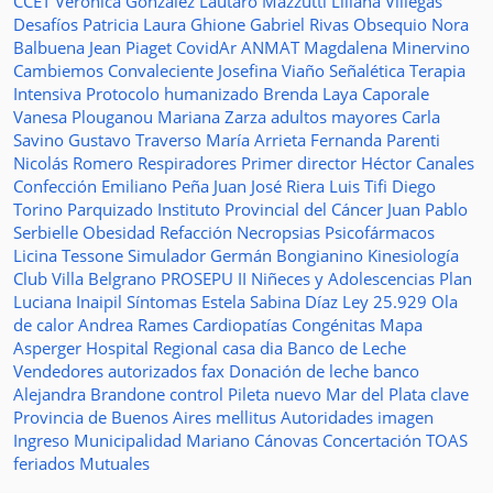
CCET
Verónica González
Lautaro Mazzutti
Liliana Villegas
Desafíos
Patricia Laura Ghione
Gabriel Rivas
Obsequio
Nora
Balbuena
Jean Piaget
CovidAr
ANMAT
Magdalena Minervino
Cambiemos
Convaleciente
Josefina Viaño
Señalética
Terapia
Intensiva
Protocolo humanizado
Brenda Laya Caporale
Vanesa Plouganou
Mariana Zarza
adultos mayores
Carla
Savino
Gustavo Traverso
María Arrieta
Fernanda Parenti
Nicolás Romero
Respiradores
Primer director
Héctor Canales
Confección
Emiliano Peña
Juan José Riera
Luis Tifi
Diego
Torino
Parquizado
Instituto Provincial del Cáncer
Juan Pablo
Serbielle
Obesidad
Refacción
Necropsias
Psicofármacos
Licina Tessone
Simulador
Germán Bongianino
Kinesiología
Club Villa Belgrano
PROSEPU II
Niñeces y Adolescencias
Plan
Luciana Inaipil
Síntomas
Estela Sabina Díaz
Ley 25.929
Ola
de calor
Andrea Rames
Cardiopatías Congénitas
Mapa
Asperger
Hospital Regional
casa
dia
Banco de Leche
Vendedores autorizados
fax
Donación de leche
banco
Alejandra Brandone
control
Pileta
nuevo
Mar del Plata
clave
Provincia de Buenos Aires
mellitus
Autoridades
imagen
Ingreso
Municipalidad
Mariano Cánovas
Concertación TOAS
feriados
Mutuales