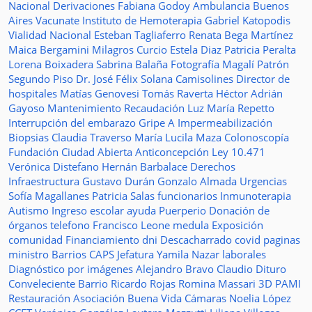
Nacional
Derivaciones
Fabiana Godoy
Ambulancia
Buenos
Aires Vacunate
Instituto de Hemoterapia
Gabriel Katopodis
Vialidad Nacional
Esteban Tagliaferro
Renata Bega Martínez
Maica Bergamini
Milagros Curcio
Estela Diaz
Patricia Peralta
Lorena Boixadera
Sabrina Balaña
Fotografía
Magalí Patrón
Segundo Piso
Dr. José Félix Solana
Camisolines
Director de
hospitales
Matías Genovesi
Tomás Raverta
Héctor Adrián
Gayoso
Mantenimiento
Recaudación
Luz María Repetto
Interrupción del embarazo
Gripe A
Impermeabilización
Biopsias
Claudia Traverso
María Lucila Maza
Colonoscopía
Fundación Ciudad Abierta
Anticoncepción
Ley 10.471
Verónica Distefano
Hernán Barbalace
Derechos
Infraestructura
Gustavo Durán
Gonzalo Almada
Urgencias
Sofía Magallanes
Patricia Salas
funcionarios
Inmunoterapia
Autismo
Ingreso escolar
ayuda
Puerperio
Donación de
órganos
telefono
Francisco Leone
medula
Exposición
comunidad
Financiamiento
dni
Descacharrado
covid
paginas
ministro
Barrios
CAPS
Jefatura
Yamila Nazar
laborales
Diagnóstico por imágenes
Alejandro Bravo
Claudio Dituro
Conveleciente
Barrio Ricardo Rojas
Romina Massari
3D
PAMI
Restauración
Asociación Buena Vida
Cámaras
Noelia López