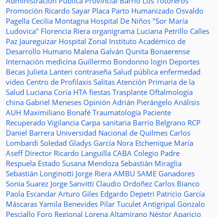
Administración Pública Provincial
Barrio Los Totoreros
Promoción
Ricardo Sayar
Placa
Parto Humanizado
Osvaldo
Pagella
Cecilia Montagna
Hospital De Niños "Sor María
Ludovica"
Florencia Riera
organigrama
Luciana Petrillo
Calles
Paz Jaureguizar
Hospital Zonal
Instituto Académico de
Desarrollo Humano
Malena Galván
Qunita Bonaerense
Internación
medicina
Guillermo Bondonno
login
Deportes
Becas Julieta Lanteri
contraseña
Salud pública
enfermedad
video
Centro de Profilaxis
Salitas
Atención Primaria de la
Salud
Luciana Coria
HTA
fiestas
Trasplante
Oftalmología
china
Gabriel Meneses
Opinión
Adrián Pierángelo
Análisis
AUH
Maximiliano Bonafé
Traumatología
Paciente
Recuperado
Vigilancia
Carpa sanitaria
Barrio Belgrano
RCP
Daniel Barrera
Universidad Nacional de Quilmes
Carlos
Lombardi
Soledad
Gladys García
Nora Etchenique
María
Aseff
Director
Ricardo Languilla
CABA
Colegio Padre
Respuela
Estado
Susana Mendoza
Sebastián Miraglia
Sebastián Longinotti
Jorge Riera
AMBU
SAME
Ganadores
Sonia Suarez
Jorge Sanvitti
Claudio Ordoñez
Carlos Bianco
Paola Escandar
Arturo Giles
Edgardo Depetri
Patricio García
Máscaras
Yamila Benevides
Pilar Tuculet
Antigripal
Gonzalo
Pesciallo
Foro Regional
Lorena Altamirano
Néstor Aparicio