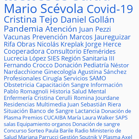
Mario Scévola
Covid-19
Cristina Tejo
Daniel Gollán
Pandemia
Atención
Juan Pezzi
Vacunas
Prevención
Marcos Jaureguizar
Rifa
Obras
Nicolás Kreplak
Jorge Herce
Cooperadora
Consultorio
Efemérides
Lucrecia López
SIES
Región Sanitaria III
Fernando Crocco
Donación
Pediatría
Néstor
Nardacchione
Ginecología
Agustina Sánchez
Profesionales
Cirugía
Servicios
SAMO
Obstetricia
Capacitación
Sangre
Información
Pablo Romagnoli
Historia
Salud Mental
Enfermería
Cristina Cerulli
Romina Jourdane
Residencias
Multimedia
Juan Sebastián Riera
Situación
Banco de Sangre
Lactancia
Donación de
Plasma
Premios
CUCAIBA
María Laura Walker
SAPS
salas
Equipamiento
organos
Donación de sangre
Concurso
Sorteo
Paula Barile
Radio
Ministerio de
Salud
Mariana Parrucci
Gestión
Sputnik V
Plasma
Axel