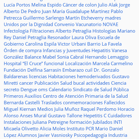
Lucía Portos
Melina Espido
Cáncer de colon
Julio Alak
Jorge
Alberto De Pedro Juan
María Guadalupe Martínez
Pablo
Petrecca
Guillermo Sarlengo
Martín Etcheverry
madres
Unidos por la Dignidad
Convenio
Vacunatorio
NOVAE
Infectología
Filtraciones
Alberto Petraglia
Histologías
Mariano
Rey
Daniel Petraglia
Resonador
Laura Oliva
Escuela de
Gobierno
Carolina Espila
Victor Urbani
Barrio La Favela
Órden de compra
Infancias y Juventudes
Hepatitis
Vanesa
González
Balance
Mabel Sonia Cabral
Hernando Lemaggio
Hospital “El Cruce”
funcional
Localización
Marcela Carmelino
Fundación
Delfina Sarrasín
Embarazo
cuil
Dr. Gonzalo
Baldarenas
licencias
Habitaciones
hemoderivados
Gustavo
Miretti
cancer
Publicación
Salud bucal
actividades
Ciencia
secreto
Dengue
oms
Calendario
Sindicato de Salud Pública
Primeros Auxilios
Centro de Atención Primaria de la Salud
Bernarda Castelli
Traslados
conmemoraciones
Fallecidos
Miguel Kiernan
Medios
Julia Muñoz
Raquel Perdomo
Horacio
Alonso
Anses
Mural
Gustavo Tallone
Hepetitis C
Cuidadores
Instalaciones
Juliana Petreigne
formación
Jubilados
INTI
Micaela Olivetto
Alicia Moles
Instituto
PCR
Mario Daniel
López
Alumnos
Javier Vasniosky
Psicopedagogía
Industria