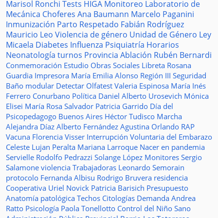
Marisol Ronchi
Tests
HIGA
Monitoreo
Laboratorio de
Mecánica
Choferes
Ana Baumann
Marcelo Paganini
Inmunización
Parto Respetado
Fabián Rodríguez
Mauricio Leo
Violencia de género
Unidad de Género
Ley
Micaela
Diabetes
Influenza
Psiquiatría
Horarios
Neonatología
turnos
Provincia
Ablación
Rubén Bernardi
Conmemoración
Estudio
Obras Sociales
Libreta
Rosana
Guardia
Impresora
María Emilia Alonso
Región III
Seguridad
Baño modular
Detectar
Olfatest
Valeria Espinosa
María Inés
Ferrero
Conurbano
Política
Daniel Alberto Urosevich
Mónica
Elisei
María Rosa Salvador
Patricia Garrido
Día del
Psicopedagogo
Buenos Aires
Héctor Tudisco
Marcha
Alejandra Díaz
Alberto Fernández
Agustina Orlando
RAP
Vacuna
Florencia Visser
Interrupción Voluntaria del Embarazo
Celeste Lujan Peralta
Mariana Larroque
Nacer en pandemia
Servielle
Rodolfo Pedrazzi
Solange López
Monitores
Sergio
Salamone
violencia
Trabajadoras
Leonardo Semorain
protocolo
Fernanda Albisu
Rodrigo Bruvera
residencia
Cooperativa
Uriel Novick
Patricia Barisich
Presupuesto
Anatomía patológica
Techos
Citologías
Demanda
Andrea
Ratto
Psicología
Paola Tonellotto
Control del Niño Sano