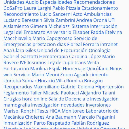
Unidades
Audio
Especialidades
Recomendaciones
CoSaPro
Laura Larghi
Pablo Pizzala
Estacionamiento
Reconocimiento
Lucio Sancerni
Acto
Ambulancias
Luciano Berestein
Silvia Zambrini
Andrea Oroná
UTI
Aislamiento
Gimena Michelozzi
Sistema
Interrupción
Legal del Embarazo
Aniversario
Elisabet Fadda
Etelvina
Macchiavello
Mario Capogrosso
Servicio de
Emergencias
prestacion
dias
Floreal Ferrara
intranet
Ana Clara Giles
Unidad de Procuración
Oncología
Gabriel Gazzotti
Hemoterapia
Carolina López
Mario
Rovere
IVE
Insumos
Ley de cupo trans
Visita
Facturación
Marilina Espila
Homenaje
Quirófano
Niños
web
Servicio
Mario Meoni
Zoom
Agradecimiento
Unnoba
Sumar
Horacio Villa
Romina Boragno
Recuperados
Maximiliano Gabriel
Colonia
Hipertensión
reglamento
Taller
Micaela Paolucci
Alejandro Talani
Cirugías
hora
online
Sala de Docencia e Investigación
mamografia
Investigación
novedades
Inversiones
Marisol Ronchi
Tests
HIGA
Monitoreo
Laboratorio de
Mecánica
Choferes
Ana Baumann
Marcelo Paganini
Inmunización
Parto Respetado
Fabián Rodríguez