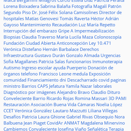
Maica Bergamini
Milagros Curcio
Estela Diaz
Patricia Peralta
Lorena Boixadera
Sabrina Balaña
Fotografía
Magalí Patrón
Segundo Piso
Dr. José Félix Solana
Camisolines
Director de
hospitales
Matías Genovesi
Tomás Raverta
Héctor Adrián
Gayoso
Mantenimiento
Recaudación
Luz María Repetto
Interrupción del embarazo
Gripe A
Impermeabilización
Biopsias
Claudia Traverso
María Lucila Maza
Colonoscopía
Fundación Ciudad Abierta
Anticoncepción
Ley 10.471
Verónica Distefano
Hernán Barbalace
Derechos
Infraestructura
Gustavo Durán
Gonzalo Almada
Urgencias
Sofía Magallanes
Patricia Salas
funcionarios
Inmunoterapia
Autismo
Ingreso escolar
ayuda
Puerperio
Donación de
órganos
telefono
Francisco Leone
medula
Exposición
comunidad
Financiamiento
dni
Descacharrado
covid
paginas
ministro
Barrios
CAPS
Jefatura
Yamila Nazar
laborales
Diagnóstico por imágenes
Alejandro Bravo
Claudio Dituro
Conveleciente
Barrio Ricardo Rojas
Romina Massari
3D
PAMI
Restauración
Asociación Buena Vida
Cámaras
Noelia López
CCET
Verónica González
Lautaro Mazzutti
Liliana Villegas
Desafíos
Patricia Laura Ghione
Gabriel Rivas
Obsequio
Nora
Balbuena
Jean Piaget
CovidAr
ANMAT
Magdalena Minervino
Cambiemos
Convaleciente
Josefina Viaño
Señalética
Terapia