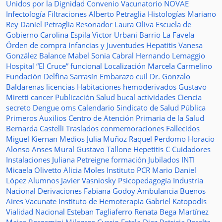
Unidos por la Dignidad
Convenio
Vacunatorio
NOVAE
Infectología
Filtraciones
Alberto Petraglia
Histologías
Mariano
Rey
Daniel Petraglia
Resonador
Laura Oliva
Escuela de
Gobierno
Carolina Espila
Victor Urbani
Barrio La Favela
Órden de compra
Infancias y Juventudes
Hepatitis
Vanesa
González
Balance
Mabel Sonia Cabral
Hernando Lemaggio
Hospital “El Cruce”
funcional
Localización
Marcela Carmelino
Fundación
Delfina Sarrasín
Embarazo
cuil
Dr. Gonzalo
Baldarenas
licencias
Habitaciones
hemoderivados
Gustavo
Miretti
cancer
Publicación
Salud bucal
actividades
Ciencia
secreto
Dengue
oms
Calendario
Sindicato de Salud Pública
Primeros Auxilios
Centro de Atención Primaria de la Salud
Bernarda Castelli
Traslados
conmemoraciones
Fallecidos
Miguel Kiernan
Medios
Julia Muñoz
Raquel Perdomo
Horacio
Alonso
Anses
Mural
Gustavo Tallone
Hepetitis C
Cuidadores
Instalaciones
Juliana Petreigne
formación
Jubilados
INTI
Micaela Olivetto
Alicia Moles
Instituto
PCR
Mario Daniel
López
Alumnos
Javier Vasniosky
Psicopedagogía
Industria
Nacional
Derivaciones
Fabiana Godoy
Ambulancia
Buenos
Aires Vacunate
Instituto de Hemoterapia
Gabriel Katopodis
Vialidad Nacional
Esteban Tagliaferro
Renata Bega Martínez