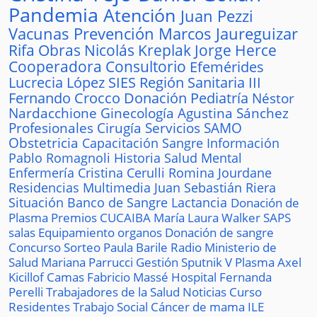
Pandemia
Atención
Juan Pezzi
Vacunas
Prevención
Marcos Jaureguizar
Rifa
Obras
Nicolás Kreplak
Jorge Herce
Cooperadora
Consultorio
Efemérides
Lucrecia López
SIES
Región Sanitaria III
Fernando Crocco
Donación
Pediatría
Néstor
Nardacchione
Ginecología
Agustina Sánchez
Profesionales
Cirugía
Servicios
SAMO
Obstetricia
Capacitación
Sangre
Información
Pablo Romagnoli
Historia
Salud Mental
Enfermería
Cristina Cerulli
Romina Jourdane
Residencias
Multimedia
Juan Sebastián Riera
Situación
Banco de Sangre
Lactancia
Donación de
Plasma
Premios
CUCAIBA
María Laura Walker
SAPS
salas
Equipamiento
organos
Donación de sangre
Concurso
Sorteo
Paula Barile
Radio
Ministerio de
Salud
Mariana Parrucci
Gestión
Sputnik V
Plasma
Axel
Kicillof
Camas
Fabricio Massé
Hospital
Fernanda
Perelli
Trabajadores de la Salud
Noticias
Curso
Residentes
Trabajo Social
Cáncer de mama
ILE