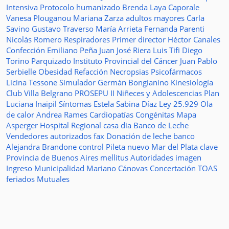
Intensiva
Protocolo humanizado
Brenda Laya Caporale
Vanesa Plouganou
Mariana Zarza
adultos mayores
Carla
Savino
Gustavo Traverso
María Arrieta
Fernanda Parenti
Nicolás Romero
Respiradores
Primer director
Héctor Canales
Confección
Emiliano Peña
Juan José Riera
Luis Tifi
Diego
Torino
Parquizado
Instituto Provincial del Cáncer
Juan Pablo
Serbielle
Obesidad
Refacción
Necropsias
Psicofármacos
Licina Tessone
Simulador
Germán Bongianino
Kinesiología
Club Villa Belgrano
PROSEPU II
Niñeces y Adolescencias
Plan
Luciana Inaipil
Síntomas
Estela Sabina Díaz
Ley 25.929
Ola
de calor
Andrea Rames
Cardiopatías Congénitas
Mapa
Asperger
Hospital Regional
casa
dia
Banco de Leche
Vendedores autorizados
fax
Donación de leche
banco
Alejandra Brandone
control
Pileta
nuevo
Mar del Plata
clave
Provincia de Buenos Aires
mellitus
Autoridades
imagen
Ingreso
Municipalidad
Mariano Cánovas
Concertación TOAS
feriados
Mutuales