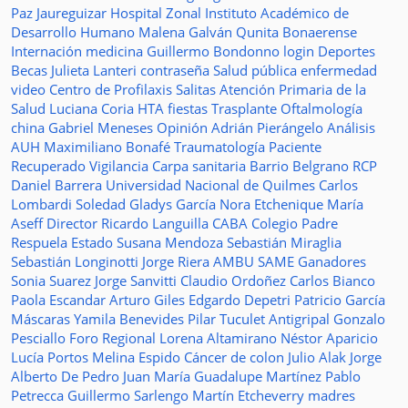
Paz Jaureguizar
Hospital Zonal
Instituto Académico de
Desarrollo Humano
Malena Galván
Qunita Bonaerense
Internación
medicina
Guillermo Bondonno
login
Deportes
Becas Julieta Lanteri
contraseña
Salud pública
enfermedad
video
Centro de Profilaxis
Salitas
Atención Primaria de la
Salud
Luciana Coria
HTA
fiestas
Trasplante
Oftalmología
china
Gabriel Meneses
Opinión
Adrián Pierángelo
Análisis
AUH
Maximiliano Bonafé
Traumatología
Paciente
Recuperado
Vigilancia
Carpa sanitaria
Barrio Belgrano
RCP
Daniel Barrera
Universidad Nacional de Quilmes
Carlos
Lombardi
Soledad
Gladys García
Nora Etchenique
María
Aseff
Director
Ricardo Languilla
CABA
Colegio Padre
Respuela
Estado
Susana Mendoza
Sebastián Miraglia
Sebastián Longinotti
Jorge Riera
AMBU
SAME
Ganadores
Sonia Suarez
Jorge Sanvitti
Claudio Ordoñez
Carlos Bianco
Paola Escandar
Arturo Giles
Edgardo Depetri
Patricio García
Máscaras
Yamila Benevides
Pilar Tuculet
Antigripal
Gonzalo
Pesciallo
Foro Regional
Lorena Altamirano
Néstor Aparicio
Lucía Portos
Melina Espido
Cáncer de colon
Julio Alak
Jorge
Alberto De Pedro Juan
María Guadalupe Martínez
Pablo
Petrecca
Guillermo Sarlengo
Martín Etcheverry
madres