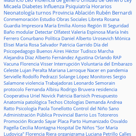
Mauricio Leo
Violencia de género
Unidad de Género
Ley
Micaela
Diabetes
Influenza
Psiquiatría
Horarios
Neonatología
turnos
Provincia
Ablación
Rubén Bernardi
Conmemoración
Estudio
Obras Sociales
Libreta
Rosana
Guardia
Impresora
María Emilia Alonso
Región III
Seguridad
Baño modular
Detectar
Olfatest
Valeria Espinosa
María Inés
Ferrero
Conurbano
Política
Daniel Alberto Urosevich
Mónica
Elisei
María Rosa Salvador
Patricia Garrido
Día del
Psicopedagogo
Buenos Aires
Héctor Tudisco
Marcha
Alejandra Díaz
Alberto Fernández
Agustina Orlando
RAP
Vacuna
Florencia Visser
Interrupción Voluntaria del Embarazo
Celeste Lujan Peralta
Mariana Larroque
Nacer en pandemia
Servielle
Rodolfo Pedrazzi
Solange López
Monitores
Sergio
Salamone
violencia
Trabajadoras
Leonardo Semorain
protocolo
Fernanda Albisu
Rodrigo Bruvera
residencia
Cooperativa
Uriel Novick
Patricia Barisich
Presupuesto
Anatomía patológica
Techos
Citologías
Demanda
Andrea
Ratto
Psicología
Paola Tonellotto
Control del Niño Sano
Administración Pública Provincial
Barrio Los Totoreros
Promoción
Ricardo Sayar
Placa
Parto Humanizado
Osvaldo
Pagella
Cecilia Montagna
Hospital De Niños "Sor María
Ludovica"
Florencia Riera
organigrama
Luciana Petrillo
Calles