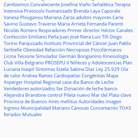
Cambiemos
Convaleciente
Josefina Viaño
Señalética
Terapia
Intensiva
Protocolo humanizado
Brenda Laya Caporale
Vanesa Plouganou
Mariana Zarza
adultos mayores
Carla
Savino
Gustavo Traverso
María Arrieta
Fernanda Parenti
Nicolás Romero
Respiradores
Primer director
Héctor Canales
Confección
Emiliano Peña
Juan José Riera
Luis Tifi
Diego
Torino
Parquizado
Instituto Provincial del Cáncer
Juan Pablo
Serbielle
Obesidad
Refacción
Necropsias
Psicofármacos
Licina Tessone
Simulador
Germán Bongianino
Kinesiología
Club Villa Belgrano
PROSEPU II
Niñeces y Adolescencias
Plan
Luciana Inaipil
Síntomas
Estela Sabina Díaz
Ley 25.929
Ola
de calor
Andrea Rames
Cardiopatías Congénitas
Mapa
Asperger
Hospital Regional
casa
dia
Banco de Leche
Vendedores autorizados
fax
Donación de leche
banco
Alejandra Brandone
control
Pileta
nuevo
Mar del Plata
clave
Provincia de Buenos Aires
mellitus
Autoridades
imagen
Ingreso
Municipalidad
Mariano Cánovas
Concertación TOAS
feriados
Mutuales