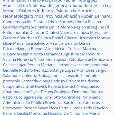
Inmunización
Parto Respetado
Fabián Rodríguez
Mauricio Leo
Violencia de género
Unidad de Género
Ley
Micaela
Diabetes
Influenza
Psiquiatría
Horarios
Neonatología
turnos
Provincia
Ablación
Rubén Bernardi
Conmemoración
Estudio
Obras Sociales
Libreta
Rosana
Guardia
Impresora
María Emilia Alonso
Región III
Seguridad
Baño modular
Detectar
Olfatest
Valeria Espinosa
María Inés
Ferrero
Conurbano
Política
Daniel Alberto Urosevich
Mónica
Elisei
María Rosa Salvador
Patricia Garrido
Día del
Psicopedagogo
Buenos Aires
Héctor Tudisco
Marcha
Alejandra Díaz
Alberto Fernández
Agustina Orlando
RAP
Vacuna
Florencia Visser
Interrupción Voluntaria del Embarazo
Celeste Lujan Peralta
Mariana Larroque
Nacer en pandemia
Servielle
Rodolfo Pedrazzi
Solange López
Monitores
Sergio
Salamone
violencia
Trabajadoras
Leonardo Semorain
protocolo
Fernanda Albisu
Rodrigo Bruvera
residencia
Cooperativa
Uriel Novick
Patricia Barisich
Presupuesto
Anatomía patológica
Techos
Citologías
Demanda
Andrea
Ratto
Psicología
Paola Tonellotto
Control del Niño Sano
Administración Pública Provincial
Barrio Los Totoreros
Promoción
Ricardo Sayar
Placa
Parto Humanizado
Osvaldo
Pagella
Cecilia Montagna
Hospital De Niños "Sor María