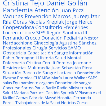
Cristina Tejo
Daniel Gollán
Pandemia
Atención
Juan Pezzi
Vacunas
Prevención
Marcos Jaureguizar
Rifa
Obras
Nicolás Kreplak
Jorge Herce
Cooperadora
Consultorio
Efemérides
Lucrecia López
SIES
Región Sanitaria III
Fernando Crocco
Donación
Pediatría
Néstor
Nardacchione
Ginecología
Agustina Sánchez
Profesionales
Cirugía
Servicios
SAMO
Obstetricia
Capacitación
Sangre
Información
Pablo Romagnoli
Historia
Salud Mental
Enfermería
Cristina Cerulli
Romina Jourdane
Residencias
Multimedia
Juan Sebastián Riera
Situación
Banco de Sangre
Lactancia
Donación de
Plasma
Premios
CUCAIBA
María Laura Walker
SAPS
salas
Equipamiento
organos
Donación de sangre
Concurso
Sorteo
Paula Barile
Radio
Ministerio de
Salud
Mariana Parrucci
Gestión
Sputnik V
Plasma
Axel
Kicillof
Camas
Fabricio Massé
Hospital
Fernanda
Perelli
Trabajadores de la Salud
Noticias
Curso