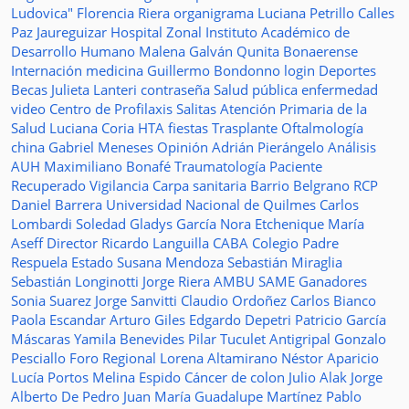
Ludovica"
Florencia Riera
organigrama
Luciana Petrillo
Calles
Paz Jaureguizar
Hospital Zonal
Instituto Académico de
Desarrollo Humano
Malena Galván
Qunita Bonaerense
Internación
medicina
Guillermo Bondonno
login
Deportes
Becas Julieta Lanteri
contraseña
Salud pública
enfermedad
video
Centro de Profilaxis
Salitas
Atención Primaria de la
Salud
Luciana Coria
HTA
fiestas
Trasplante
Oftalmología
china
Gabriel Meneses
Opinión
Adrián Pierángelo
Análisis
AUH
Maximiliano Bonafé
Traumatología
Paciente
Recuperado
Vigilancia
Carpa sanitaria
Barrio Belgrano
RCP
Daniel Barrera
Universidad Nacional de Quilmes
Carlos
Lombardi
Soledad
Gladys García
Nora Etchenique
María
Aseff
Director
Ricardo Languilla
CABA
Colegio Padre
Respuela
Estado
Susana Mendoza
Sebastián Miraglia
Sebastián Longinotti
Jorge Riera
AMBU
SAME
Ganadores
Sonia Suarez
Jorge Sanvitti
Claudio Ordoñez
Carlos Bianco
Paola Escandar
Arturo Giles
Edgardo Depetri
Patricio García
Máscaras
Yamila Benevides
Pilar Tuculet
Antigripal
Gonzalo
Pesciallo
Foro Regional
Lorena Altamirano
Néstor Aparicio
Lucía Portos
Melina Espido
Cáncer de colon
Julio Alak
Jorge
Alberto De Pedro Juan
María Guadalupe Martínez
Pablo