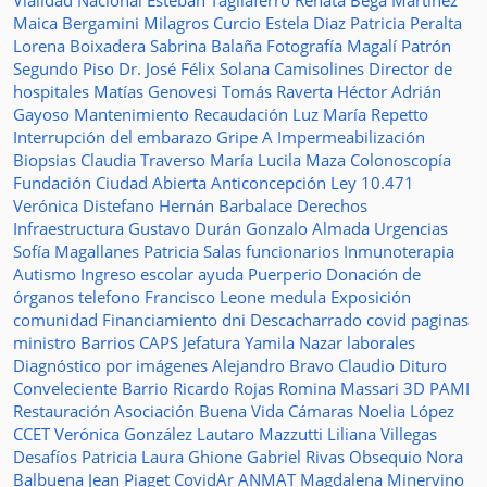
Vialidad Nacional
Esteban Tagliaferro
Renata Bega Martínez
Maica Bergamini
Milagros Curcio
Estela Diaz
Patricia Peralta
Lorena Boixadera
Sabrina Balaña
Fotografía
Magalí Patrón
Segundo Piso
Dr. José Félix Solana
Camisolines
Director de
hospitales
Matías Genovesi
Tomás Raverta
Héctor Adrián
Gayoso
Mantenimiento
Recaudación
Luz María Repetto
Interrupción del embarazo
Gripe A
Impermeabilización
Biopsias
Claudia Traverso
María Lucila Maza
Colonoscopía
Fundación Ciudad Abierta
Anticoncepción
Ley 10.471
Verónica Distefano
Hernán Barbalace
Derechos
Infraestructura
Gustavo Durán
Gonzalo Almada
Urgencias
Sofía Magallanes
Patricia Salas
funcionarios
Inmunoterapia
Autismo
Ingreso escolar
ayuda
Puerperio
Donación de
órganos
telefono
Francisco Leone
medula
Exposición
comunidad
Financiamiento
dni
Descacharrado
covid
paginas
ministro
Barrios
CAPS
Jefatura
Yamila Nazar
laborales
Diagnóstico por imágenes
Alejandro Bravo
Claudio Dituro
Conveleciente
Barrio Ricardo Rojas
Romina Massari
3D
PAMI
Restauración
Asociación Buena Vida
Cámaras
Noelia López
CCET
Verónica González
Lautaro Mazzutti
Liliana Villegas
Desafíos
Patricia Laura Ghione
Gabriel Rivas
Obsequio
Nora
Balbuena
Jean Piaget
CovidAr
ANMAT
Magdalena Minervino