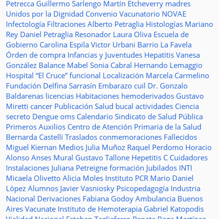
Petrecca
Guillermo Sarlengo
Martín Etcheverry
madres
Unidos por la Dignidad
Convenio
Vacunatorio
NOVAE
Infectología
Filtraciones
Alberto Petraglia
Histologías
Mariano
Rey
Daniel Petraglia
Resonador
Laura Oliva
Escuela de
Gobierno
Carolina Espila
Victor Urbani
Barrio La Favela
Órden de compra
Infancias y Juventudes
Hepatitis
Vanesa
González
Balance
Mabel Sonia Cabral
Hernando Lemaggio
Hospital “El Cruce”
funcional
Localización
Marcela Carmelino
Fundación
Delfina Sarrasín
Embarazo
cuil
Dr. Gonzalo
Baldarenas
licencias
Habitaciones
hemoderivados
Gustavo
Miretti
cancer
Publicación
Salud bucal
actividades
Ciencia
secreto
Dengue
oms
Calendario
Sindicato de Salud Pública
Primeros Auxilios
Centro de Atención Primaria de la Salud
Bernarda Castelli
Traslados
conmemoraciones
Fallecidos
Miguel Kiernan
Medios
Julia Muñoz
Raquel Perdomo
Horacio
Alonso
Anses
Mural
Gustavo Tallone
Hepetitis C
Cuidadores
Instalaciones
Juliana Petreigne
formación
Jubilados
INTI
Micaela Olivetto
Alicia Moles
Instituto
PCR
Mario Daniel
López
Alumnos
Javier Vasniosky
Psicopedagogía
Industria
Nacional
Derivaciones
Fabiana Godoy
Ambulancia
Buenos
Aires Vacunate
Instituto de Hemoterapia
Gabriel Katopodis