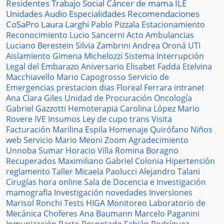
Residentes
Trabajo Social
Cáncer de mama
ILE
Unidades
Audio
Especialidades
Recomendaciones
CoSaPro
Laura Larghi
Pablo Pizzala
Estacionamiento
Reconocimiento
Lucio Sancerni
Acto
Ambulancias
Luciano Berestein
Silvia Zambrini
Andrea Oroná
UTI
Aislamiento
Gimena Michelozzi
Sistema
Interrupción
Legal del Embarazo
Aniversario
Elisabet Fadda
Etelvina
Macchiavello
Mario Capogrosso
Servicio de
Emergencias
prestacion
dias
Floreal Ferrara
intranet
Ana Clara Giles
Unidad de Procuración
Oncología
Gabriel Gazzotti
Hemoterapia
Carolina López
Mario
Rovere
IVE
Insumos
Ley de cupo trans
Visita
Facturación
Marilina Espila
Homenaje
Quirófano
Niños
web
Servicio
Mario Meoni
Zoom
Agradecimiento
Unnoba
Sumar
Horacio Villa
Romina Boragno
Recuperados
Maximiliano Gabriel
Colonia
Hipertensión
reglamento
Taller
Micaela Paolucci
Alejandro Talani
Cirugías
hora
online
Sala de Docencia e Investigación
mamografia
Investigación
novedades
Inversiones
Marisol Ronchi
Tests
HIGA
Monitoreo
Laboratorio de
Mecánica
Choferes
Ana Baumann
Marcelo Paganini