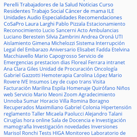
Perelli
Trabajadores de la Salud
Noticias
Curso
Residentes
Trabajo Social
Cáncer de mama
ILE
Unidades
Audio
Especialidades
Recomendaciones
CoSaPro
Laura Larghi
Pablo Pizzala
Estacionamiento
Reconocimiento
Lucio Sancerni
Acto
Ambulancias
Luciano Berestein
Silvia Zambrini
Andrea Oroná
UTI
Aislamiento
Gimena Michelozzi
Sistema
Interrupción
Legal del Embarazo
Aniversario
Elisabet Fadda
Etelvina
Macchiavello
Mario Capogrosso
Servicio de
Emergencias
prestacion
dias
Floreal Ferrara
intranet
Ana Clara Giles
Unidad de Procuración
Oncología
Gabriel Gazzotti
Hemoterapia
Carolina López
Mario
Rovere
IVE
Insumos
Ley de cupo trans
Visita
Facturación
Marilina Espila
Homenaje
Quirófano
Niños
web
Servicio
Mario Meoni
Zoom
Agradecimiento
Unnoba
Sumar
Horacio Villa
Romina Boragno
Recuperados
Maximiliano Gabriel
Colonia
Hipertensión
reglamento
Taller
Micaela Paolucci
Alejandro Talani
Cirugías
hora
online
Sala de Docencia e Investigación
mamografia
Investigación
novedades
Inversiones
Marisol Ronchi
Tests
HIGA
Monitoreo
Laboratorio de