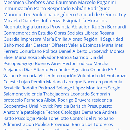
Mecánica
Choferes
Ana Baumann
Marcelo Paganini
Inmunización
Parto Respetado
Fabián Rodríguez
Mauricio Leo
Violencia de género
Unidad de Género
Ley
Micaela
Diabetes
Influenza
Psiquiatría
Horarios
Neonatología
turnos
Provincia
Ablación
Rubén Bernardi
Conmemoración
Estudio
Obras Sociales
Libreta
Rosana
Guardia
Impresora
María Emilia Alonso
Región III
Seguridad
Baño modular
Detectar
Olfatest
Valeria Espinosa
María Inés
Ferrero
Conurbano
Política
Daniel Alberto Urosevich
Mónica
Elisei
María Rosa Salvador
Patricia Garrido
Día del
Psicopedagogo
Buenos Aires
Héctor Tudisco
Marcha
Alejandra Díaz
Alberto Fernández
Agustina Orlando
RAP
Vacuna
Florencia Visser
Interrupción Voluntaria del Embarazo
Celeste Lujan Peralta
Mariana Larroque
Nacer en pandemia
Servielle
Rodolfo Pedrazzi
Solange López
Monitores
Sergio
Salamone
violencia
Trabajadoras
Leonardo Semorain
protocolo
Fernanda Albisu
Rodrigo Bruvera
residencia
Cooperativa
Uriel Novick
Patricia Barisich
Presupuesto
Anatomía patológica
Techos
Citologías
Demanda
Andrea
Ratto
Psicología
Paola Tonellotto
Control del Niño Sano
Administración Pública Provincial
Barrio Los Totoreros