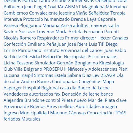
Desafíos
Patricia Laura Ghione
Gabriel Rivas
Obsequio
Nora
Balbuena
Jean Piaget
CovidAr
ANMAT
Magdalena Minervino
Cambiemos
Convaleciente
Josefina Viaño
Señalética
Terapia
Intensiva
Protocolo humanizado
Brenda Laya Caporale
Vanesa Plouganou
Mariana Zarza
adultos mayores
Carla
Savino
Gustavo Traverso
María Arrieta
Fernanda Parenti
Nicolás Romero
Respiradores
Primer director
Héctor Canales
Confección
Emiliano Peña
Juan José Riera
Luis Tifi
Diego
Torino
Parquizado
Instituto Provincial del Cáncer
Juan Pablo
Serbielle
Obesidad
Refacción
Necropsias
Psicofármacos
Licina Tessone
Simulador
Germán Bongianino
Kinesiología
Club Villa Belgrano
PROSEPU II
Niñeces y Adolescencias
Plan
Luciana Inaipil
Síntomas
Estela Sabina Díaz
Ley 25.929
Ola
de calor
Andrea Rames
Cardiopatías Congénitas
Mapa
Asperger
Hospital Regional
casa
dia
Banco de Leche
Vendedores autorizados
fax
Donación de leche
banco
Alejandra Brandone
control
Pileta
nuevo
Mar del Plata
clave
Provincia de Buenos Aires
mellitus
Autoridades
imagen
Ingreso
Municipalidad
Mariano Cánovas
Concertación TOAS
feriados
Mutuales