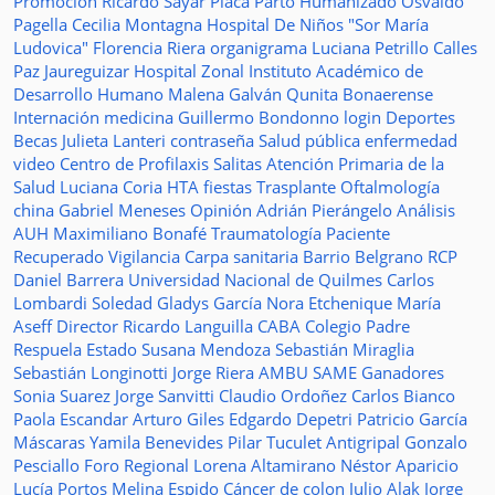
Promoción
Ricardo Sayar
Placa
Parto Humanizado
Osvaldo
Pagella
Cecilia Montagna
Hospital De Niños "Sor María
Ludovica"
Florencia Riera
organigrama
Luciana Petrillo
Calles
Paz Jaureguizar
Hospital Zonal
Instituto Académico de
Desarrollo Humano
Malena Galván
Qunita Bonaerense
Internación
medicina
Guillermo Bondonno
login
Deportes
Becas Julieta Lanteri
contraseña
Salud pública
enfermedad
video
Centro de Profilaxis
Salitas
Atención Primaria de la
Salud
Luciana Coria
HTA
fiestas
Trasplante
Oftalmología
china
Gabriel Meneses
Opinión
Adrián Pierángelo
Análisis
AUH
Maximiliano Bonafé
Traumatología
Paciente
Recuperado
Vigilancia
Carpa sanitaria
Barrio Belgrano
RCP
Daniel Barrera
Universidad Nacional de Quilmes
Carlos
Lombardi
Soledad
Gladys García
Nora Etchenique
María
Aseff
Director
Ricardo Languilla
CABA
Colegio Padre
Respuela
Estado
Susana Mendoza
Sebastián Miraglia
Sebastián Longinotti
Jorge Riera
AMBU
SAME
Ganadores
Sonia Suarez
Jorge Sanvitti
Claudio Ordoñez
Carlos Bianco
Paola Escandar
Arturo Giles
Edgardo Depetri
Patricio García
Máscaras
Yamila Benevides
Pilar Tuculet
Antigripal
Gonzalo
Pesciallo
Foro Regional
Lorena Altamirano
Néstor Aparicio
Lucía Portos
Melina Espido
Cáncer de colon
Julio Alak
Jorge