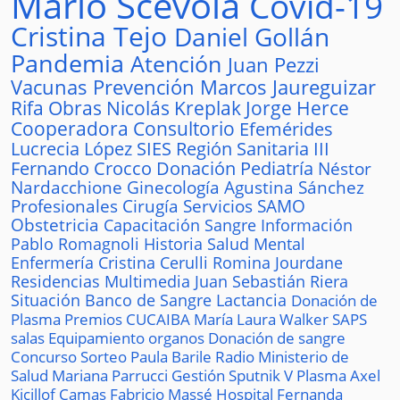
Mario Scévola
Covid-19
Cristina Tejo
Daniel Gollán
Pandemia
Atención
Juan Pezzi
Vacunas
Prevención
Marcos Jaureguizar
Rifa
Obras
Nicolás Kreplak
Jorge Herce
Cooperadora
Consultorio
Efemérides
Lucrecia López
SIES
Región Sanitaria III
Fernando Crocco
Donación
Pediatría
Néstor
Nardacchione
Ginecología
Agustina Sánchez
Profesionales
Cirugía
Servicios
SAMO
Obstetricia
Capacitación
Sangre
Información
Pablo Romagnoli
Historia
Salud Mental
Enfermería
Cristina Cerulli
Romina Jourdane
Residencias
Multimedia
Juan Sebastián Riera
Situación
Banco de Sangre
Lactancia
Donación de
Plasma
Premios
CUCAIBA
María Laura Walker
SAPS
salas
Equipamiento
organos
Donación de sangre
Concurso
Sorteo
Paula Barile
Radio
Ministerio de
Salud
Mariana Parrucci
Gestión
Sputnik V
Plasma
Axel
Kicillof
Camas
Fabricio Massé
Hospital
Fernanda