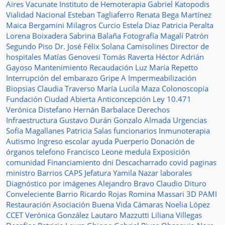
Aires Vacunate
Instituto de Hemoterapia
Gabriel Katopodis
Vialidad Nacional
Esteban Tagliaferro
Renata Bega Martínez
Maica Bergamini
Milagros Curcio
Estela Diaz
Patricia Peralta
Lorena Boixadera
Sabrina Balaña
Fotografía
Magalí Patrón
Segundo Piso
Dr. José Félix Solana
Camisolines
Director de
hospitales
Matías Genovesi
Tomás Raverta
Héctor Adrián
Gayoso
Mantenimiento
Recaudación
Luz María Repetto
Interrupción del embarazo
Gripe A
Impermeabilización
Biopsias
Claudia Traverso
María Lucila Maza
Colonoscopía
Fundación Ciudad Abierta
Anticoncepción
Ley 10.471
Verónica Distefano
Hernán Barbalace
Derechos
Infraestructura
Gustavo Durán
Gonzalo Almada
Urgencias
Sofía Magallanes
Patricia Salas
funcionarios
Inmunoterapia
Autismo
Ingreso escolar
ayuda
Puerperio
Donación de
órganos
telefono
Francisco Leone
medula
Exposición
comunidad
Financiamiento
dni
Descacharrado
covid
paginas
ministro
Barrios
CAPS
Jefatura
Yamila Nazar
laborales
Diagnóstico por imágenes
Alejandro Bravo
Claudio Dituro
Conveleciente
Barrio Ricardo Rojas
Romina Massari
3D
PAMI
Restauración
Asociación Buena Vida
Cámaras
Noelia López
CCET
Verónica González
Lautaro Mazzutti
Liliana Villegas