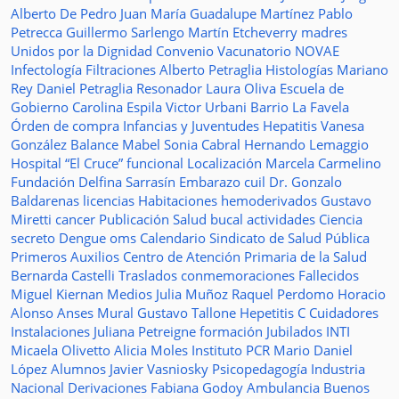
Alberto De Pedro Juan
María Guadalupe Martínez
Pablo
Petrecca
Guillermo Sarlengo
Martín Etcheverry
madres
Unidos por la Dignidad
Convenio
Vacunatorio
NOVAE
Infectología
Filtraciones
Alberto Petraglia
Histologías
Mariano
Rey
Daniel Petraglia
Resonador
Laura Oliva
Escuela de
Gobierno
Carolina Espila
Victor Urbani
Barrio La Favela
Órden de compra
Infancias y Juventudes
Hepatitis
Vanesa
González
Balance
Mabel Sonia Cabral
Hernando Lemaggio
Hospital “El Cruce”
funcional
Localización
Marcela Carmelino
Fundación
Delfina Sarrasín
Embarazo
cuil
Dr. Gonzalo
Baldarenas
licencias
Habitaciones
hemoderivados
Gustavo
Miretti
cancer
Publicación
Salud bucal
actividades
Ciencia
secreto
Dengue
oms
Calendario
Sindicato de Salud Pública
Primeros Auxilios
Centro de Atención Primaria de la Salud
Bernarda Castelli
Traslados
conmemoraciones
Fallecidos
Miguel Kiernan
Medios
Julia Muñoz
Raquel Perdomo
Horacio
Alonso
Anses
Mural
Gustavo Tallone
Hepetitis C
Cuidadores
Instalaciones
Juliana Petreigne
formación
Jubilados
INTI
Micaela Olivetto
Alicia Moles
Instituto
PCR
Mario Daniel
López
Alumnos
Javier Vasniosky
Psicopedagogía
Industria
Nacional
Derivaciones
Fabiana Godoy
Ambulancia
Buenos