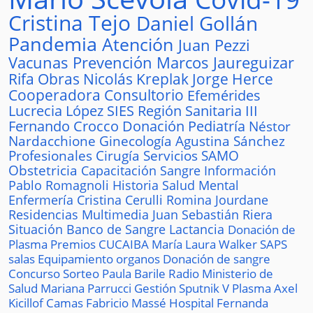
Cristina Tejo
Daniel Gollán
Pandemia
Atención
Juan Pezzi
Vacunas
Prevención
Marcos Jaureguizar
Rifa
Obras
Nicolás Kreplak
Jorge Herce
Cooperadora
Consultorio
Efemérides
Lucrecia López
SIES
Región Sanitaria III
Fernando Crocco
Donación
Pediatría
Néstor
Nardacchione
Ginecología
Agustina Sánchez
Profesionales
Cirugía
Servicios
SAMO
Obstetricia
Capacitación
Sangre
Información
Pablo Romagnoli
Historia
Salud Mental
Enfermería
Cristina Cerulli
Romina Jourdane
Residencias
Multimedia
Juan Sebastián Riera
Situación
Banco de Sangre
Lactancia
Donación de
Plasma
Premios
CUCAIBA
María Laura Walker
SAPS
salas
Equipamiento
organos
Donación de sangre
Concurso
Sorteo
Paula Barile
Radio
Ministerio de
Salud
Mariana Parrucci
Gestión
Sputnik V
Plasma
Axel
Kicillof
Camas
Fabricio Massé
Hospital
Fernanda