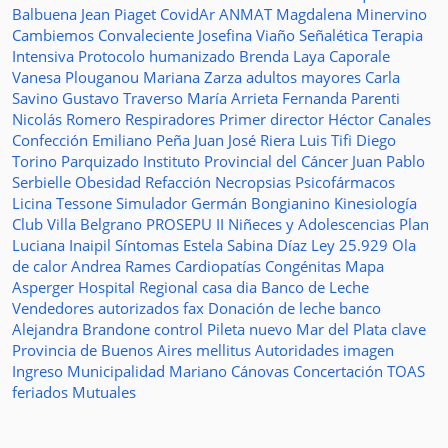
Balbuena
Jean Piaget
CovidAr
ANMAT
Magdalena Minervino
Cambiemos
Convaleciente
Josefina Viaño
Señalética
Terapia
Intensiva
Protocolo humanizado
Brenda Laya Caporale
Vanesa Plouganou
Mariana Zarza
adultos mayores
Carla
Savino
Gustavo Traverso
María Arrieta
Fernanda Parenti
Nicolás Romero
Respiradores
Primer director
Héctor Canales
Confección
Emiliano Peña
Juan José Riera
Luis Tifi
Diego
Torino
Parquizado
Instituto Provincial del Cáncer
Juan Pablo
Serbielle
Obesidad
Refacción
Necropsias
Psicofármacos
Licina Tessone
Simulador
Germán Bongianino
Kinesiología
Club Villa Belgrano
PROSEPU II
Niñeces y Adolescencias
Plan
Luciana Inaipil
Síntomas
Estela Sabina Díaz
Ley 25.929
Ola
de calor
Andrea Rames
Cardiopatías Congénitas
Mapa
Asperger
Hospital Regional
casa
dia
Banco de Leche
Vendedores autorizados
fax
Donación de leche
banco
Alejandra Brandone
control
Pileta
nuevo
Mar del Plata
clave
Provincia de Buenos Aires
mellitus
Autoridades
imagen
Ingreso
Municipalidad
Mariano Cánovas
Concertación TOAS
feriados
Mutuales