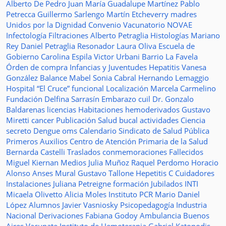
Alberto De Pedro Juan
María Guadalupe Martínez
Pablo
Petrecca
Guillermo Sarlengo
Martín Etcheverry
madres
Unidos por la Dignidad
Convenio
Vacunatorio
NOVAE
Infectología
Filtraciones
Alberto Petraglia
Histologías
Mariano
Rey
Daniel Petraglia
Resonador
Laura Oliva
Escuela de
Gobierno
Carolina Espila
Victor Urbani
Barrio La Favela
Órden de compra
Infancias y Juventudes
Hepatitis
Vanesa
González
Balance
Mabel Sonia Cabral
Hernando Lemaggio
Hospital “El Cruce”
funcional
Localización
Marcela Carmelino
Fundación
Delfina Sarrasín
Embarazo
cuil
Dr. Gonzalo
Baldarenas
licencias
Habitaciones
hemoderivados
Gustavo
Miretti
cancer
Publicación
Salud bucal
actividades
Ciencia
secreto
Dengue
oms
Calendario
Sindicato de Salud Pública
Primeros Auxilios
Centro de Atención Primaria de la Salud
Bernarda Castelli
Traslados
conmemoraciones
Fallecidos
Miguel Kiernan
Medios
Julia Muñoz
Raquel Perdomo
Horacio
Alonso
Anses
Mural
Gustavo Tallone
Hepetitis C
Cuidadores
Instalaciones
Juliana Petreigne
formación
Jubilados
INTI
Micaela Olivetto
Alicia Moles
Instituto
PCR
Mario Daniel
López
Alumnos
Javier Vasniosky
Psicopedagogía
Industria
Nacional
Derivaciones
Fabiana Godoy
Ambulancia
Buenos