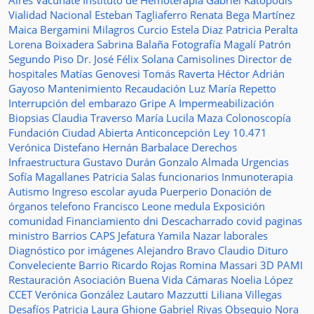
Aires Vacunate
Instituto de Hemoterapia
Gabriel Katopodis
Vialidad Nacional
Esteban Tagliaferro
Renata Bega Martínez
Maica Bergamini
Milagros Curcio
Estela Diaz
Patricia Peralta
Lorena Boixadera
Sabrina Balaña
Fotografía
Magalí Patrón
Segundo Piso
Dr. José Félix Solana
Camisolines
Director de
hospitales
Matías Genovesi
Tomás Raverta
Héctor Adrián
Gayoso
Mantenimiento
Recaudación
Luz María Repetto
Interrupción del embarazo
Gripe A
Impermeabilización
Biopsias
Claudia Traverso
María Lucila Maza
Colonoscopía
Fundación Ciudad Abierta
Anticoncepción
Ley 10.471
Verónica Distefano
Hernán Barbalace
Derechos
Infraestructura
Gustavo Durán
Gonzalo Almada
Urgencias
Sofía Magallanes
Patricia Salas
funcionarios
Inmunoterapia
Autismo
Ingreso escolar
ayuda
Puerperio
Donación de
órganos
telefono
Francisco Leone
medula
Exposición
comunidad
Financiamiento
dni
Descacharrado
covid
paginas
ministro
Barrios
CAPS
Jefatura
Yamila Nazar
laborales
Diagnóstico por imágenes
Alejandro Bravo
Claudio Dituro
Conveleciente
Barrio Ricardo Rojas
Romina Massari
3D
PAMI
Restauración
Asociación Buena Vida
Cámaras
Noelia López
CCET
Verónica González
Lautaro Mazzutti
Liliana Villegas
Desafíos
Patricia Laura Ghione
Gabriel Rivas
Obsequio
Nora