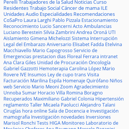
Perelli
Trabajadores de la Salud
Noticias
Curso
Residentes
Trabajo Social
Cáncer de mama
ILE
Unidades
Audio
Especialidades
Recomendaciones
CoSaPro
Laura Larghi
Pablo Pizzala
Estacionamiento
Reconocimiento
Lucio Sancerni
Acto
Ambulancias
Luciano Berestein
Silvia Zambrini
Andrea Oroná
UTI
Aislamiento
Gimena Michelozzi
Sistema
Interrupción
Legal del Embarazo
Aniversario
Elisabet Fadda
Etelvina
Macchiavello
Mario Capogrosso
Servicio de
Emergencias
prestacion
dias
Floreal Ferrara
intranet
Ana Clara Giles
Unidad de Procuración
Oncología
Gabriel Gazzotti
Hemoterapia
Carolina López
Mario
Rovere
IVE
Insumos
Ley de cupo trans
Visita
Facturación
Marilina Espila
Homenaje
Quirófano
Niños
web
Servicio
Mario Meoni
Zoom
Agradecimiento
Unnoba
Sumar
Horacio Villa
Romina Boragno
Recuperados
Maximiliano Gabriel
Colonia
Hipertensión
reglamento
Taller
Micaela Paolucci
Alejandro Talani
Cirugías
hora
online
Sala de Docencia e Investigación
mamografia
Investigación
novedades
Inversiones
Marisol Ronchi
Tests
HIGA
Monitoreo
Laboratorio de