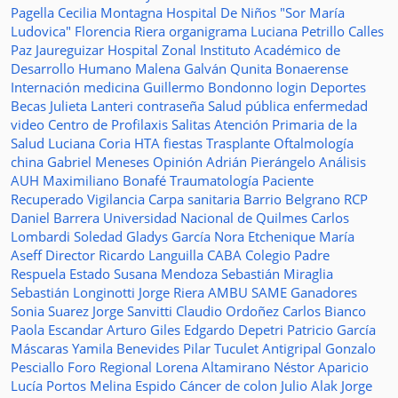
Pagella
Cecilia Montagna
Hospital De Niños "Sor María
Ludovica"
Florencia Riera
organigrama
Luciana Petrillo
Calles
Paz Jaureguizar
Hospital Zonal
Instituto Académico de
Desarrollo Humano
Malena Galván
Qunita Bonaerense
Internación
medicina
Guillermo Bondonno
login
Deportes
Becas Julieta Lanteri
contraseña
Salud pública
enfermedad
video
Centro de Profilaxis
Salitas
Atención Primaria de la
Salud
Luciana Coria
HTA
fiestas
Trasplante
Oftalmología
china
Gabriel Meneses
Opinión
Adrián Pierángelo
Análisis
AUH
Maximiliano Bonafé
Traumatología
Paciente
Recuperado
Vigilancia
Carpa sanitaria
Barrio Belgrano
RCP
Daniel Barrera
Universidad Nacional de Quilmes
Carlos
Lombardi
Soledad
Gladys García
Nora Etchenique
María
Aseff
Director
Ricardo Languilla
CABA
Colegio Padre
Respuela
Estado
Susana Mendoza
Sebastián Miraglia
Sebastián Longinotti
Jorge Riera
AMBU
SAME
Ganadores
Sonia Suarez
Jorge Sanvitti
Claudio Ordoñez
Carlos Bianco
Paola Escandar
Arturo Giles
Edgardo Depetri
Patricio García
Máscaras
Yamila Benevides
Pilar Tuculet
Antigripal
Gonzalo
Pesciallo
Foro Regional
Lorena Altamirano
Néstor Aparicio
Lucía Portos
Melina Espido
Cáncer de colon
Julio Alak
Jorge