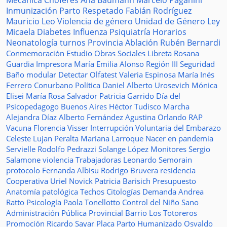
Mecánica
Choferes
Ana Baumann
Marcelo Paganini
Inmunización
Parto Respetado
Fabián Rodríguez
Mauricio Leo
Violencia de género
Unidad de Género
Ley
Micaela
Diabetes
Influenza
Psiquiatría
Horarios
Neonatología
turnos
Provincia
Ablación
Rubén Bernardi
Conmemoración
Estudio
Obras Sociales
Libreta
Rosana
Guardia
Impresora
María Emilia Alonso
Región III
Seguridad
Baño modular
Detectar
Olfatest
Valeria Espinosa
María Inés
Ferrero
Conurbano
Política
Daniel Alberto Urosevich
Mónica
Elisei
María Rosa Salvador
Patricia Garrido
Día del
Psicopedagogo
Buenos Aires
Héctor Tudisco
Marcha
Alejandra Díaz
Alberto Fernández
Agustina Orlando
RAP
Vacuna
Florencia Visser
Interrupción Voluntaria del Embarazo
Celeste Lujan Peralta
Mariana Larroque
Nacer en pandemia
Servielle
Rodolfo Pedrazzi
Solange López
Monitores
Sergio
Salamone
violencia
Trabajadoras
Leonardo Semorain
protocolo
Fernanda Albisu
Rodrigo Bruvera
residencia
Cooperativa
Uriel Novick
Patricia Barisich
Presupuesto
Anatomía patológica
Techos
Citologías
Demanda
Andrea
Ratto
Psicología
Paola Tonellotto
Control del Niño Sano
Administración Pública Provincial
Barrio Los Totoreros
Promoción
Ricardo Sayar
Placa
Parto Humanizado
Osvaldo