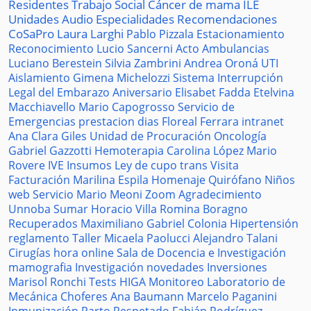
Residentes
Trabajo Social
Cáncer de mama
ILE
Unidades
Audio
Especialidades
Recomendaciones
CoSaPro
Laura Larghi
Pablo Pizzala
Estacionamiento
Reconocimiento
Lucio Sancerni
Acto
Ambulancias
Luciano Berestein
Silvia Zambrini
Andrea Oroná
UTI
Aislamiento
Gimena Michelozzi
Sistema
Interrupción
Legal del Embarazo
Aniversario
Elisabet Fadda
Etelvina
Macchiavello
Mario Capogrosso
Servicio de
Emergencias
prestacion
dias
Floreal Ferrara
intranet
Ana Clara Giles
Unidad de Procuración
Oncología
Gabriel Gazzotti
Hemoterapia
Carolina López
Mario
Rovere
IVE
Insumos
Ley de cupo trans
Visita
Facturación
Marilina Espila
Homenaje
Quirófano
Niños
web
Servicio
Mario Meoni
Zoom
Agradecimiento
Unnoba
Sumar
Horacio Villa
Romina Boragno
Recuperados
Maximiliano Gabriel
Colonia
Hipertensión
reglamento
Taller
Micaela Paolucci
Alejandro Talani
Cirugías
hora
online
Sala de Docencia e Investigación
mamografia
Investigación
novedades
Inversiones
Marisol Ronchi
Tests
HIGA
Monitoreo
Laboratorio de
Mecánica
Choferes
Ana Baumann
Marcelo Paganini