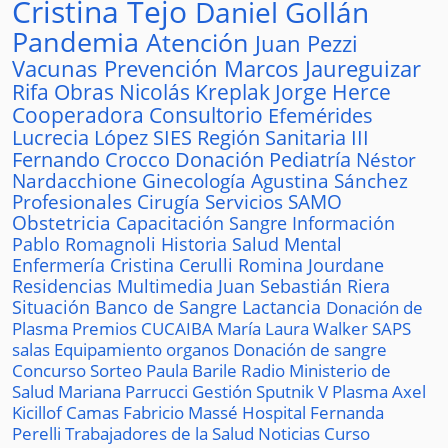
Cristina Tejo
Daniel Gollán
Pandemia
Atención
Juan Pezzi
Vacunas
Prevención
Marcos Jaureguizar
Rifa
Obras
Nicolás Kreplak
Jorge Herce
Cooperadora
Consultorio
Efemérides
Lucrecia López
SIES
Región Sanitaria III
Fernando Crocco
Donación
Pediatría
Néstor
Nardacchione
Ginecología
Agustina Sánchez
Profesionales
Cirugía
Servicios
SAMO
Obstetricia
Capacitación
Sangre
Información
Pablo Romagnoli
Historia
Salud Mental
Enfermería
Cristina Cerulli
Romina Jourdane
Residencias
Multimedia
Juan Sebastián Riera
Situación
Banco de Sangre
Lactancia
Donación de
Plasma
Premios
CUCAIBA
María Laura Walker
SAPS
salas
Equipamiento
organos
Donación de sangre
Concurso
Sorteo
Paula Barile
Radio
Ministerio de
Salud
Mariana Parrucci
Gestión
Sputnik V
Plasma
Axel
Kicillof
Camas
Fabricio Massé
Hospital
Fernanda
Perelli
Trabajadores de la Salud
Noticias
Curso