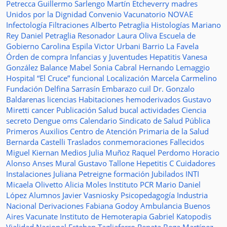
Petrecca
Guillermo Sarlengo
Martín Etcheverry
madres
Unidos por la Dignidad
Convenio
Vacunatorio
NOVAE
Infectología
Filtraciones
Alberto Petraglia
Histologías
Mariano
Rey
Daniel Petraglia
Resonador
Laura Oliva
Escuela de
Gobierno
Carolina Espila
Victor Urbani
Barrio La Favela
Órden de compra
Infancias y Juventudes
Hepatitis
Vanesa
González
Balance
Mabel Sonia Cabral
Hernando Lemaggio
Hospital “El Cruce”
funcional
Localización
Marcela Carmelino
Fundación
Delfina Sarrasín
Embarazo
cuil
Dr. Gonzalo
Baldarenas
licencias
Habitaciones
hemoderivados
Gustavo
Miretti
cancer
Publicación
Salud bucal
actividades
Ciencia
secreto
Dengue
oms
Calendario
Sindicato de Salud Pública
Primeros Auxilios
Centro de Atención Primaria de la Salud
Bernarda Castelli
Traslados
conmemoraciones
Fallecidos
Miguel Kiernan
Medios
Julia Muñoz
Raquel Perdomo
Horacio
Alonso
Anses
Mural
Gustavo Tallone
Hepetitis C
Cuidadores
Instalaciones
Juliana Petreigne
formación
Jubilados
INTI
Micaela Olivetto
Alicia Moles
Instituto
PCR
Mario Daniel
López
Alumnos
Javier Vasniosky
Psicopedagogía
Industria
Nacional
Derivaciones
Fabiana Godoy
Ambulancia
Buenos
Aires Vacunate
Instituto de Hemoterapia
Gabriel Katopodis