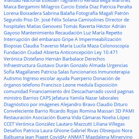
Vialidad Nacional
Esteban Tagliaferro
Renata Bega Martínez
Maica Bergamini
Milagros Curcio
Estela Diaz
Patricia Peralta
Lorena Boixadera
Sabrina Balaña
Fotografía
Magalí Patrón
Segundo Piso
Dr. José Félix Solana
Camisolines
Director de
hospitales
Matías Genovesi
Tomás Raverta
Héctor Adrián
Gayoso
Mantenimiento
Recaudación
Luz María Repetto
Interrupción del embarazo
Gripe A
Impermeabilización
Biopsias
Claudia Traverso
María Lucila Maza
Colonoscopía
Fundación Ciudad Abierta
Anticoncepción
Ley 10.471
Verónica Distefano
Hernán Barbalace
Derechos
Infraestructura
Gustavo Durán
Gonzalo Almada
Urgencias
Sofía Magallanes
Patricia Salas
funcionarios
Inmunoterapia
Autismo
Ingreso escolar
ayuda
Puerperio
Donación de
órganos
telefono
Francisco Leone
medula
Exposición
comunidad
Financiamiento
dni
Descacharrado
covid
paginas
ministro
Barrios
CAPS
Jefatura
Yamila Nazar
laborales
Diagnóstico por imágenes
Alejandro Bravo
Claudio Dituro
Conveleciente
Barrio Ricardo Rojas
Romina Massari
3D
PAMI
Restauración
Asociación Buena Vida
Cámaras
Noelia López
CCET
Verónica González
Lautaro Mazzutti
Liliana Villegas
Desafíos
Patricia Laura Ghione
Gabriel Rivas
Obsequio
Nora
Balbuena
Jean Piaget
CovidAr
ANMAT
Magdalena Minervino