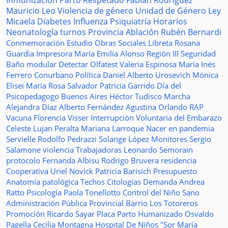
Inmunización
Parto Respetado
Fabián Rodríguez
Mauricio Leo
Violencia de género
Unidad de Género
Ley
Micaela
Diabetes
Influenza
Psiquiatría
Horarios
Neonatología
turnos
Provincia
Ablación
Rubén Bernardi
Conmemoración
Estudio
Obras Sociales
Libreta
Rosana
Guardia
Impresora
María Emilia Alonso
Región III
Seguridad
Baño modular
Detectar
Olfatest
Valeria Espinosa
María Inés
Ferrero
Conurbano
Política
Daniel Alberto Urosevich
Mónica
Elisei
María Rosa Salvador
Patricia Garrido
Día del
Psicopedagogo
Buenos Aires
Héctor Tudisco
Marcha
Alejandra Díaz
Alberto Fernández
Agustina Orlando
RAP
Vacuna
Florencia Visser
Interrupción Voluntaria del Embarazo
Celeste Lujan Peralta
Mariana Larroque
Nacer en pandemia
Servielle
Rodolfo Pedrazzi
Solange López
Monitores
Sergio
Salamone
violencia
Trabajadoras
Leonardo Semorain
protocolo
Fernanda Albisu
Rodrigo Bruvera
residencia
Cooperativa
Uriel Novick
Patricia Barisich
Presupuesto
Anatomía patológica
Techos
Citologías
Demanda
Andrea
Ratto
Psicología
Paola Tonellotto
Control del Niño Sano
Administración Pública Provincial
Barrio Los Totoreros
Promoción
Ricardo Sayar
Placa
Parto Humanizado
Osvaldo
Pagella
Cecilia Montagna
Hospital De Niños "Sor María