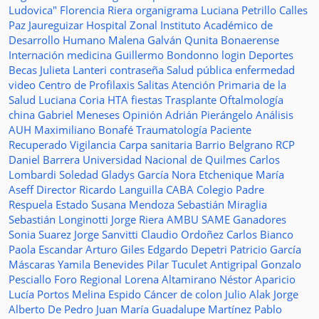
Ludovica"
Florencia Riera
organigrama
Luciana Petrillo
Calles
Paz Jaureguizar
Hospital Zonal
Instituto Académico de
Desarrollo Humano
Malena Galván
Qunita Bonaerense
Internación
medicina
Guillermo Bondonno
login
Deportes
Becas Julieta Lanteri
contraseña
Salud pública
enfermedad
video
Centro de Profilaxis
Salitas
Atención Primaria de la
Salud
Luciana Coria
HTA
fiestas
Trasplante
Oftalmología
china
Gabriel Meneses
Opinión
Adrián Pierángelo
Análisis
AUH
Maximiliano Bonafé
Traumatología
Paciente
Recuperado
Vigilancia
Carpa sanitaria
Barrio Belgrano
RCP
Daniel Barrera
Universidad Nacional de Quilmes
Carlos
Lombardi
Soledad
Gladys García
Nora Etchenique
María
Aseff
Director
Ricardo Languilla
CABA
Colegio Padre
Respuela
Estado
Susana Mendoza
Sebastián Miraglia
Sebastián Longinotti
Jorge Riera
AMBU
SAME
Ganadores
Sonia Suarez
Jorge Sanvitti
Claudio Ordoñez
Carlos Bianco
Paola Escandar
Arturo Giles
Edgardo Depetri
Patricio García
Máscaras
Yamila Benevides
Pilar Tuculet
Antigripal
Gonzalo
Pesciallo
Foro Regional
Lorena Altamirano
Néstor Aparicio
Lucía Portos
Melina Espido
Cáncer de colon
Julio Alak
Jorge
Alberto De Pedro Juan
María Guadalupe Martínez
Pablo