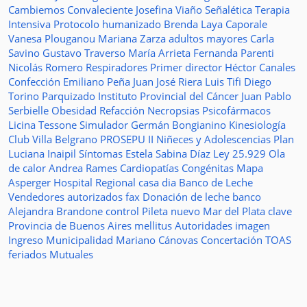
Cambiemos
Convaleciente
Josefina Viaño
Señalética
Terapia
Intensiva
Protocolo humanizado
Brenda Laya Caporale
Vanesa Plouganou
Mariana Zarza
adultos mayores
Carla
Savino
Gustavo Traverso
María Arrieta
Fernanda Parenti
Nicolás Romero
Respiradores
Primer director
Héctor Canales
Confección
Emiliano Peña
Juan José Riera
Luis Tifi
Diego
Torino
Parquizado
Instituto Provincial del Cáncer
Juan Pablo
Serbielle
Obesidad
Refacción
Necropsias
Psicofármacos
Licina Tessone
Simulador
Germán Bongianino
Kinesiología
Club Villa Belgrano
PROSEPU II
Niñeces y Adolescencias
Plan
Luciana Inaipil
Síntomas
Estela Sabina Díaz
Ley 25.929
Ola
de calor
Andrea Rames
Cardiopatías Congénitas
Mapa
Asperger
Hospital Regional
casa
dia
Banco de Leche
Vendedores autorizados
fax
Donación de leche
banco
Alejandra Brandone
control
Pileta
nuevo
Mar del Plata
clave
Provincia de Buenos Aires
mellitus
Autoridades
imagen
Ingreso
Municipalidad
Mariano Cánovas
Concertación TOAS
feriados
Mutuales