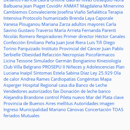
Balbuena
Jean Piaget
CovidAr
ANMAT
Magdalena Minervino
Cambiemos
Convaleciente
Josefina Viaño
Señalética
Terapia
Intensiva
Protocolo humanizado
Brenda Laya Caporale
Vanesa Plouganou
Mariana Zarza
adultos mayores
Carla
Savino
Gustavo Traverso
María Arrieta
Fernanda Parenti
Nicolás Romero
Respiradores
Primer director
Héctor Canales
Confección
Emiliano Peña
Juan José Riera
Luis Tifi
Diego
Torino
Parquizado
Instituto Provincial del Cáncer
Juan Pablo
Serbielle
Obesidad
Refacción
Necropsias
Psicofármacos
Licina Tessone
Simulador
Germán Bongianino
Kinesiología
Club Villa Belgrano
PROSEPU II
Niñeces y Adolescencias
Plan
Luciana Inaipil
Síntomas
Estela Sabina Díaz
Ley 25.929
Ola
de calor
Andrea Rames
Cardiopatías Congénitas
Mapa
Asperger
Hospital Regional
casa
dia
Banco de Leche
Vendedores autorizados
fax
Donación de leche
banco
Alejandra Brandone
control
Pileta
nuevo
Mar del Plata
clave
Provincia de Buenos Aires
mellitus
Autoridades
imagen
Ingreso
Municipalidad
Mariano Cánovas
Concertación TOAS
feriados
Mutuales