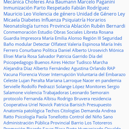
Mecánica
Choferes
Ana Baumann
Marcelo Paganini
Inmunización
Parto Respetado
Fabián Rodríguez
Mauricio Leo
Violencia de género
Unidad de Género
Ley
Micaela
Diabetes
Influenza
Psiquiatría
Horarios
Neonatología
turnos
Provincia
Ablación
Rubén Bernardi
Conmemoración
Estudio
Obras Sociales
Libreta
Rosana
Guardia
Impresora
María Emilia Alonso
Región III
Seguridad
Baño modular
Detectar
Olfatest
Valeria Espinosa
María Inés
Ferrero
Conurbano
Política
Daniel Alberto Urosevich
Mónica
Elisei
María Rosa Salvador
Patricia Garrido
Día del
Psicopedagogo
Buenos Aires
Héctor Tudisco
Marcha
Alejandra Díaz
Alberto Fernández
Agustina Orlando
RAP
Vacuna
Florencia Visser
Interrupción Voluntaria del Embarazo
Celeste Lujan Peralta
Mariana Larroque
Nacer en pandemia
Servielle
Rodolfo Pedrazzi
Solange López
Monitores
Sergio
Salamone
violencia
Trabajadoras
Leonardo Semorain
protocolo
Fernanda Albisu
Rodrigo Bruvera
residencia
Cooperativa
Uriel Novick
Patricia Barisich
Presupuesto
Anatomía patológica
Techos
Citologías
Demanda
Andrea
Ratto
Psicología
Paola Tonellotto
Control del Niño Sano
Administración Pública Provincial
Barrio Los Totoreros
Promoción
Ricardo Sayar
Placa
Parto Humanizado
Osvaldo