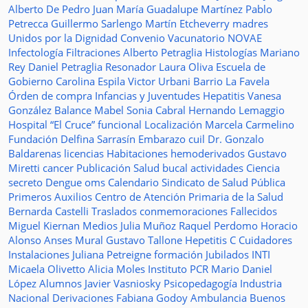
Alberto De Pedro Juan
María Guadalupe Martínez
Pablo
Petrecca
Guillermo Sarlengo
Martín Etcheverry
madres
Unidos por la Dignidad
Convenio
Vacunatorio
NOVAE
Infectología
Filtraciones
Alberto Petraglia
Histologías
Mariano
Rey
Daniel Petraglia
Resonador
Laura Oliva
Escuela de
Gobierno
Carolina Espila
Victor Urbani
Barrio La Favela
Órden de compra
Infancias y Juventudes
Hepatitis
Vanesa
González
Balance
Mabel Sonia Cabral
Hernando Lemaggio
Hospital “El Cruce”
funcional
Localización
Marcela Carmelino
Fundación
Delfina Sarrasín
Embarazo
cuil
Dr. Gonzalo
Baldarenas
licencias
Habitaciones
hemoderivados
Gustavo
Miretti
cancer
Publicación
Salud bucal
actividades
Ciencia
secreto
Dengue
oms
Calendario
Sindicato de Salud Pública
Primeros Auxilios
Centro de Atención Primaria de la Salud
Bernarda Castelli
Traslados
conmemoraciones
Fallecidos
Miguel Kiernan
Medios
Julia Muñoz
Raquel Perdomo
Horacio
Alonso
Anses
Mural
Gustavo Tallone
Hepetitis C
Cuidadores
Instalaciones
Juliana Petreigne
formación
Jubilados
INTI
Micaela Olivetto
Alicia Moles
Instituto
PCR
Mario Daniel
López
Alumnos
Javier Vasniosky
Psicopedagogía
Industria
Nacional
Derivaciones
Fabiana Godoy
Ambulancia
Buenos