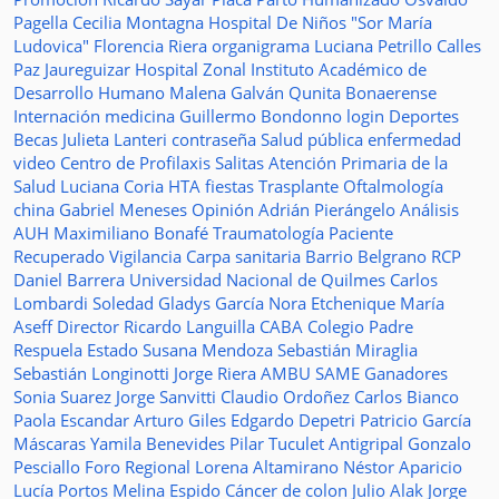
Pagella
Cecilia Montagna
Hospital De Niños "Sor María
Ludovica"
Florencia Riera
organigrama
Luciana Petrillo
Calles
Paz Jaureguizar
Hospital Zonal
Instituto Académico de
Desarrollo Humano
Malena Galván
Qunita Bonaerense
Internación
medicina
Guillermo Bondonno
login
Deportes
Becas Julieta Lanteri
contraseña
Salud pública
enfermedad
video
Centro de Profilaxis
Salitas
Atención Primaria de la
Salud
Luciana Coria
HTA
fiestas
Trasplante
Oftalmología
china
Gabriel Meneses
Opinión
Adrián Pierángelo
Análisis
AUH
Maximiliano Bonafé
Traumatología
Paciente
Recuperado
Vigilancia
Carpa sanitaria
Barrio Belgrano
RCP
Daniel Barrera
Universidad Nacional de Quilmes
Carlos
Lombardi
Soledad
Gladys García
Nora Etchenique
María
Aseff
Director
Ricardo Languilla
CABA
Colegio Padre
Respuela
Estado
Susana Mendoza
Sebastián Miraglia
Sebastián Longinotti
Jorge Riera
AMBU
SAME
Ganadores
Sonia Suarez
Jorge Sanvitti
Claudio Ordoñez
Carlos Bianco
Paola Escandar
Arturo Giles
Edgardo Depetri
Patricio García
Máscaras
Yamila Benevides
Pilar Tuculet
Antigripal
Gonzalo
Pesciallo
Foro Regional
Lorena Altamirano
Néstor Aparicio
Lucía Portos
Melina Espido
Cáncer de colon
Julio Alak
Jorge