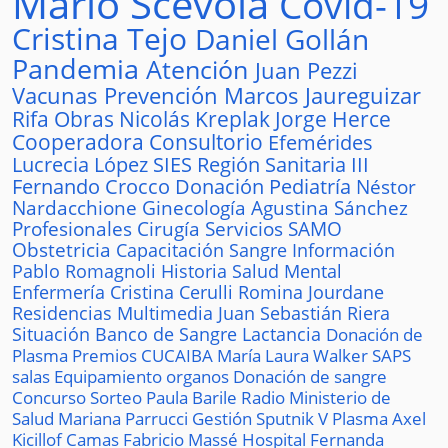
Mario Scévola
Covid-19
Cristina Tejo
Daniel Gollán
Pandemia
Atención
Juan Pezzi
Vacunas
Prevención
Marcos Jaureguizar
Rifa
Obras
Nicolás Kreplak
Jorge Herce
Cooperadora
Consultorio
Efemérides
Lucrecia López
SIES
Región Sanitaria III
Fernando Crocco
Donación
Pediatría
Néstor
Nardacchione
Ginecología
Agustina Sánchez
Profesionales
Cirugía
Servicios
SAMO
Obstetricia
Capacitación
Sangre
Información
Pablo Romagnoli
Historia
Salud Mental
Enfermería
Cristina Cerulli
Romina Jourdane
Residencias
Multimedia
Juan Sebastián Riera
Situación
Banco de Sangre
Lactancia
Donación de
Plasma
Premios
CUCAIBA
María Laura Walker
SAPS
salas
Equipamiento
organos
Donación de sangre
Concurso
Sorteo
Paula Barile
Radio
Ministerio de
Salud
Mariana Parrucci
Gestión
Sputnik V
Plasma
Axel
Kicillof
Camas
Fabricio Massé
Hospital
Fernanda