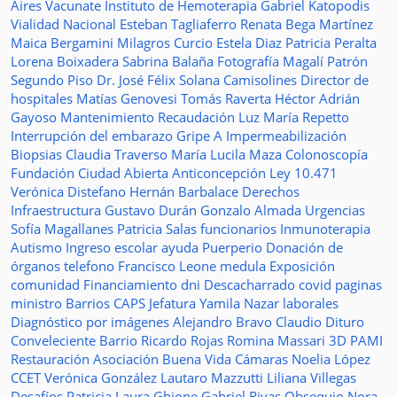
Aires Vacunate
Instituto de Hemoterapia
Gabriel Katopodis
Vialidad Nacional
Esteban Tagliaferro
Renata Bega Martínez
Maica Bergamini
Milagros Curcio
Estela Diaz
Patricia Peralta
Lorena Boixadera
Sabrina Balaña
Fotografía
Magalí Patrón
Segundo Piso
Dr. José Félix Solana
Camisolines
Director de
hospitales
Matías Genovesi
Tomás Raverta
Héctor Adrián
Gayoso
Mantenimiento
Recaudación
Luz María Repetto
Interrupción del embarazo
Gripe A
Impermeabilización
Biopsias
Claudia Traverso
María Lucila Maza
Colonoscopía
Fundación Ciudad Abierta
Anticoncepción
Ley 10.471
Verónica Distefano
Hernán Barbalace
Derechos
Infraestructura
Gustavo Durán
Gonzalo Almada
Urgencias
Sofía Magallanes
Patricia Salas
funcionarios
Inmunoterapia
Autismo
Ingreso escolar
ayuda
Puerperio
Donación de
órganos
telefono
Francisco Leone
medula
Exposición
comunidad
Financiamiento
dni
Descacharrado
covid
paginas
ministro
Barrios
CAPS
Jefatura
Yamila Nazar
laborales
Diagnóstico por imágenes
Alejandro Bravo
Claudio Dituro
Conveleciente
Barrio Ricardo Rojas
Romina Massari
3D
PAMI
Restauración
Asociación Buena Vida
Cámaras
Noelia López
CCET
Verónica González
Lautaro Mazzutti
Liliana Villegas
Desafíos
Patricia Laura Ghione
Gabriel Rivas
Obsequio
Nora