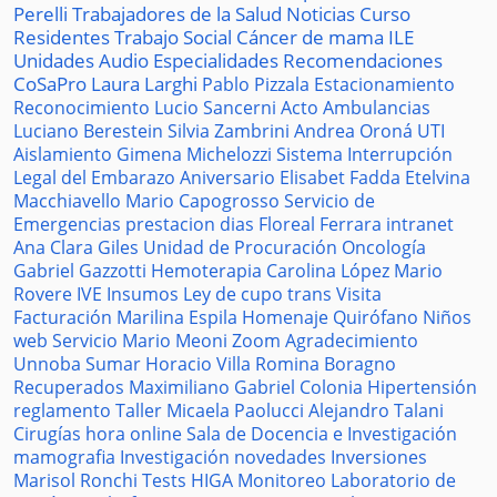
Perelli
Trabajadores de la Salud
Noticias
Curso
Residentes
Trabajo Social
Cáncer de mama
ILE
Unidades
Audio
Especialidades
Recomendaciones
CoSaPro
Laura Larghi
Pablo Pizzala
Estacionamiento
Reconocimiento
Lucio Sancerni
Acto
Ambulancias
Luciano Berestein
Silvia Zambrini
Andrea Oroná
UTI
Aislamiento
Gimena Michelozzi
Sistema
Interrupción
Legal del Embarazo
Aniversario
Elisabet Fadda
Etelvina
Macchiavello
Mario Capogrosso
Servicio de
Emergencias
prestacion
dias
Floreal Ferrara
intranet
Ana Clara Giles
Unidad de Procuración
Oncología
Gabriel Gazzotti
Hemoterapia
Carolina López
Mario
Rovere
IVE
Insumos
Ley de cupo trans
Visita
Facturación
Marilina Espila
Homenaje
Quirófano
Niños
web
Servicio
Mario Meoni
Zoom
Agradecimiento
Unnoba
Sumar
Horacio Villa
Romina Boragno
Recuperados
Maximiliano Gabriel
Colonia
Hipertensión
reglamento
Taller
Micaela Paolucci
Alejandro Talani
Cirugías
hora
online
Sala de Docencia e Investigación
mamografia
Investigación
novedades
Inversiones
Marisol Ronchi
Tests
HIGA
Monitoreo
Laboratorio de