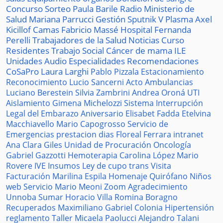
Concurso
Sorteo
Paula Barile
Radio
Ministerio de
Salud
Mariana Parrucci
Gestión
Sputnik V
Plasma
Axel
Kicillof
Camas
Fabricio Massé
Hospital
Fernanda
Perelli
Trabajadores de la Salud
Noticias
Curso
Residentes
Trabajo Social
Cáncer de mama
ILE
Unidades
Audio
Especialidades
Recomendaciones
CoSaPro
Laura Larghi
Pablo Pizzala
Estacionamiento
Reconocimiento
Lucio Sancerni
Acto
Ambulancias
Luciano Berestein
Silvia Zambrini
Andrea Oroná
UTI
Aislamiento
Gimena Michelozzi
Sistema
Interrupción
Legal del Embarazo
Aniversario
Elisabet Fadda
Etelvina
Macchiavello
Mario Capogrosso
Servicio de
Emergencias
prestacion
dias
Floreal Ferrara
intranet
Ana Clara Giles
Unidad de Procuración
Oncología
Gabriel Gazzotti
Hemoterapia
Carolina López
Mario
Rovere
IVE
Insumos
Ley de cupo trans
Visita
Facturación
Marilina Espila
Homenaje
Quirófano
Niños
web
Servicio
Mario Meoni
Zoom
Agradecimiento
Unnoba
Sumar
Horacio Villa
Romina Boragno
Recuperados
Maximiliano Gabriel
Colonia
Hipertensión
reglamento
Taller
Micaela Paolucci
Alejandro Talani