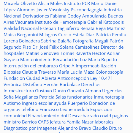
Micaela Olivetto
Alicia Moles
Instituto
PCR
Mario Daniel
López
Alumnos
Javier Vasniosky
Psicopedagogía
Industria
Nacional
Derivaciones
Fabiana Godoy
Ambulancia
Buenos
Aires Vacunate
Instituto de Hemoterapia
Gabriel Katopodis
Vialidad Nacional
Esteban Tagliaferro
Renata Bega Martínez
Maica Bergamini
Milagros Curcio
Estela Diaz
Patricia Peralta
Lorena Boixadera
Sabrina Balaña
Fotografía
Magalí Patrón
Segundo Piso
Dr. José Félix Solana
Camisolines
Director de
hospitales
Matías Genovesi
Tomás Raverta
Héctor Adrián
Gayoso
Mantenimiento
Recaudación
Luz María Repetto
Interrupción del embarazo
Gripe A
Impermeabilización
Biopsias
Claudia Traverso
María Lucila Maza
Colonoscopía
Fundación Ciudad Abierta
Anticoncepción
Ley 10.471
Verónica Distefano
Hernán Barbalace
Derechos
Infraestructura
Gustavo Durán
Gonzalo Almada
Urgencias
Sofía Magallanes
Patricia Salas
funcionarios
Inmunoterapia
Autismo
Ingreso escolar
ayuda
Puerperio
Donación de
órganos
telefono
Francisco Leone
medula
Exposición
comunidad
Financiamiento
dni
Descacharrado
covid
paginas
ministro
Barrios
CAPS
Jefatura
Yamila Nazar
laborales
Diagnóstico por imágenes
Alejandro Bravo
Claudio Dituro