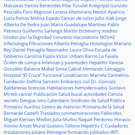
Máscaras
Yamila Benevides
Pilar Tuculet
Antigripal
Gonzalo
Pesciallo
Foro Regional
Lorena Altamirano
Néstor Aparicio
Lucía Portos
Melina Espido
Cáncer de colon
Julio Alak
Jorge
Alberto De Pedro Juan
María Guadalupe Martínez
Pablo
Petrecca
Guillermo Sarlengo
Martín Etcheverry
madres
Unidos por la Dignidad
Convenio
Vacunatorio
NOVAE
Infectología
Filtraciones
Alberto Petraglia
Histologías
Mariano
Rey
Daniel Petraglia
Resonador
Laura Oliva
Escuela de
Gobierno
Carolina Espila
Victor Urbani
Barrio La Favela
Órden de compra
Infancias y Juventudes
Hepatitis
Vanesa
González
Balance
Mabel Sonia Cabral
Hernando Lemaggio
Hospital “El Cruce”
funcional
Localización
Marcela Carmelino
Fundación
Delfina Sarrasín
Embarazo
cuil
Dr. Gonzalo
Baldarenas
licencias
Habitaciones
hemoderivados
Gustavo
Miretti
cancer
Publicación
Salud bucal
actividades
Ciencia
secreto
Dengue
oms
Calendario
Sindicato de Salud Pública
Primeros Auxilios
Centro de Atención Primaria de la Salud
Bernarda Castelli
Traslados
conmemoraciones
Fallecidos
Miguel Kiernan
Medios
Julia Muñoz
Raquel Perdomo
Horacio
Alonso
Anses
Mural
Gustavo Tallone
Hepetitis C
Cuidadores
Instalaciones
Juliana Petreigne
formación
Jubilados
INTI