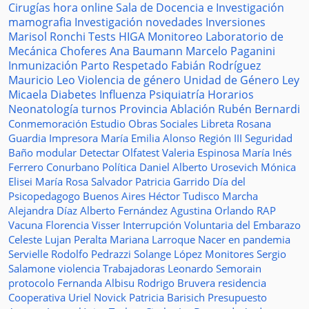
Cirugías
hora
online
Sala de Docencia e Investigación
mamografia
Investigación
novedades
Inversiones
Marisol Ronchi
Tests
HIGA
Monitoreo
Laboratorio de
Mecánica
Choferes
Ana Baumann
Marcelo Paganini
Inmunización
Parto Respetado
Fabián Rodríguez
Mauricio Leo
Violencia de género
Unidad de Género
Ley
Micaela
Diabetes
Influenza
Psiquiatría
Horarios
Neonatología
turnos
Provincia
Ablación
Rubén Bernardi
Conmemoración
Estudio
Obras Sociales
Libreta
Rosana
Guardia
Impresora
María Emilia Alonso
Región III
Seguridad
Baño modular
Detectar
Olfatest
Valeria Espinosa
María Inés
Ferrero
Conurbano
Política
Daniel Alberto Urosevich
Mónica
Elisei
María Rosa Salvador
Patricia Garrido
Día del
Psicopedagogo
Buenos Aires
Héctor Tudisco
Marcha
Alejandra Díaz
Alberto Fernández
Agustina Orlando
RAP
Vacuna
Florencia Visser
Interrupción Voluntaria del Embarazo
Celeste Lujan Peralta
Mariana Larroque
Nacer en pandemia
Servielle
Rodolfo Pedrazzi
Solange López
Monitores
Sergio
Salamone
violencia
Trabajadoras
Leonardo Semorain
protocolo
Fernanda Albisu
Rodrigo Bruvera
residencia
Cooperativa
Uriel Novick
Patricia Barisich
Presupuesto