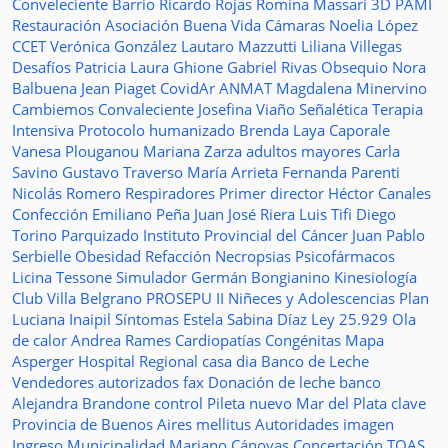
Conveleciente
Barrio Ricardo Rojas
Romina Massari
3D
PAMI
Restauración
Asociación Buena Vida
Cámaras
Noelia López
CCET
Verónica González
Lautaro Mazzutti
Liliana Villegas
Desafíos
Patricia Laura Ghione
Gabriel Rivas
Obsequio
Nora
Balbuena
Jean Piaget
CovidAr
ANMAT
Magdalena Minervino
Cambiemos
Convaleciente
Josefina Viaño
Señalética
Terapia
Intensiva
Protocolo humanizado
Brenda Laya Caporale
Vanesa Plouganou
Mariana Zarza
adultos mayores
Carla
Savino
Gustavo Traverso
María Arrieta
Fernanda Parenti
Nicolás Romero
Respiradores
Primer director
Héctor Canales
Confección
Emiliano Peña
Juan José Riera
Luis Tifi
Diego
Torino
Parquizado
Instituto Provincial del Cáncer
Juan Pablo
Serbielle
Obesidad
Refacción
Necropsias
Psicofármacos
Licina Tessone
Simulador
Germán Bongianino
Kinesiología
Club Villa Belgrano
PROSEPU II
Niñeces y Adolescencias
Plan
Luciana Inaipil
Síntomas
Estela Sabina Díaz
Ley 25.929
Ola
de calor
Andrea Rames
Cardiopatías Congénitas
Mapa
Asperger
Hospital Regional
casa
dia
Banco de Leche
Vendedores autorizados
fax
Donación de leche
banco
Alejandra Brandone
control
Pileta
nuevo
Mar del Plata
clave
Provincia de Buenos Aires
mellitus
Autoridades
imagen
Ingreso
Municipalidad
Mariano Cánovas
Concertación TOAS