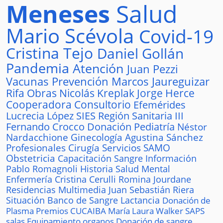
Meneses
Salud
Mario Scévola
Covid-19
Cristina Tejo
Daniel Gollán
Pandemia
Atención
Juan Pezzi
Vacunas
Prevención
Marcos Jaureguizar
Rifa
Obras
Nicolás Kreplak
Jorge Herce
Cooperadora
Consultorio
Efemérides
Lucrecia López
SIES
Región Sanitaria III
Fernando Crocco
Donación
Pediatría
Néstor
Nardacchione
Ginecología
Agustina Sánchez
Profesionales
Cirugía
Servicios
SAMO
Obstetricia
Capacitación
Sangre
Información
Pablo Romagnoli
Historia
Salud Mental
Enfermería
Cristina Cerulli
Romina Jourdane
Residencias
Multimedia
Juan Sebastián Riera
Situación
Banco de Sangre
Lactancia
Donación de
Plasma
Premios
CUCAIBA
María Laura Walker
SAPS
salas
Equipamiento
organos
Donación de sangre