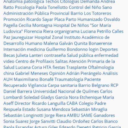
Anatomía patológica
Techos
Citologías
Demanda
Andrea
Ratto
Psicología
Paola Tonellotto
Control del Niño Sano
Administración Pública Provincial
Barrio Los Totoreros
Promoción
Ricardo Sayar
Placa
Parto Humanizado
Osvaldo
Pagella
Cecilia Montagna
Hospital De Niños "Sor María
Ludovica"
Florencia Riera
organigrama
Luciana Petrillo
Calles
Paz Jaureguizar
Hospital Zonal
Instituto Académico de
Desarrollo Humano
Malena Galván
Qunita Bonaerense
Internación
medicina
Guillermo Bondonno
login
Deportes
Becas Julieta Lanteri
contraseña
Salud pública
enfermedad
video
Centro de Profilaxis
Salitas
Atención Primaria de la
Salud
Luciana Coria
HTA
fiestas
Trasplante
Oftalmología
china
Gabriel Meneses
Opinión
Adrián Pierángelo
Análisis
AUH
Maximiliano Bonafé
Traumatología
Paciente
Recuperado
Vigilancia
Carpa sanitaria
Barrio Belgrano
RCP
Daniel Barrera
Universidad Nacional de Quilmes
Carlos
Lombardi
Soledad
Gladys García
Nora Etchenique
María
Aseff
Director
Ricardo Languilla
CABA
Colegio Padre
Respuela
Estado
Susana Mendoza
Sebastián Miraglia
Sebastián Longinotti
Jorge Riera
AMBU
SAME
Ganadores
Sonia Suarez
Jorge Sanvitti
Claudio Ordoñez
Carlos Bianco
Paola Escandar
Arturo Giles
Edgardo Depetri
Patricio García