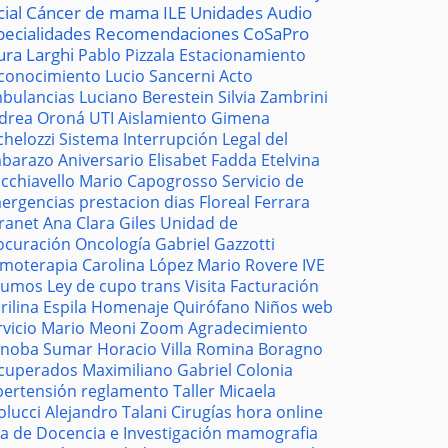
cial
Cáncer de mama
ILE
Unidades
Audio
pecialidades
Recomendaciones
CoSaPro
ura Larghi
Pablo Pizzala
Estacionamiento
conocimiento
Lucio Sancerni
Acto
bulancias
Luciano Berestein
Silvia Zambrini
drea Oroná
UTI
Aislamiento
Gimena
chelozzi
Sistema
Interrupción Legal del
barazo
Aniversario
Elisabet Fadda
Etelvina
cchiavello
Mario Capogrosso
Servicio de
ergencias
prestacion
dias
Floreal Ferrara
tranet
Ana Clara Giles
Unidad de
ocuración
Oncología
Gabriel Gazzotti
moterapia
Carolina López
Mario Rovere
IVE
sumos
Ley de cupo trans
Visita
Facturación
rilina Espila
Homenaje
Quirófano
Niños
web
rvicio
Mario Meoni
Zoom
Agradecimiento
noba
Sumar
Horacio Villa
Romina Boragno
cuperados
Maximiliano Gabriel
Colonia
pertensión
reglamento
Taller
Micaela
olucci
Alejandro Talani
Cirugías
hora
online
la de Docencia e Investigación
mamografia