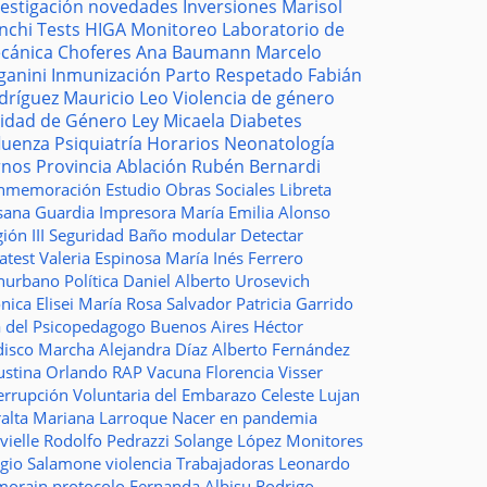
vestigación
novedades
Inversiones
Marisol
nchi
Tests
HIGA
Monitoreo
Laboratorio de
cánica
Choferes
Ana Baumann
Marcelo
ganini
Inmunización
Parto Respetado
Fabián
dríguez
Mauricio Leo
Violencia de género
idad de Género
Ley Micaela
Diabetes
fluenza
Psiquiatría
Horarios
Neonatología
rnos
Provincia
Ablación
Rubén Bernardi
nmemoración
Estudio
Obras Sociales
Libreta
sana Guardia
Impresora
María Emilia Alonso
ión III
Seguridad
Baño modular
Detectar
atest
Valeria Espinosa
María Inés Ferrero
nurbano
Política
Daniel Alberto Urosevich
ica Elisei
María Rosa Salvador
Patricia Garrido
a del Psicopedagogo
Buenos Aires
Héctor
disco
Marcha
Alejandra Díaz
Alberto Fernández
ustina Orlando
RAP
Vacuna
Florencia Visser
errupción Voluntaria del Embarazo
Celeste Lujan
ralta
Mariana Larroque
Nacer en pandemia
vielle
Rodolfo Pedrazzi
Solange López
Monitores
rgio Salamone
violencia
Trabajadoras
Leonardo
morain
protocolo
Fernanda Albisu
Rodrigo