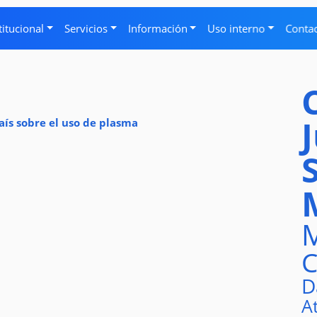
titucional
Servicios
Información
Uso interno
Conta
aís sobre el uso de plasma
M
C
D
A