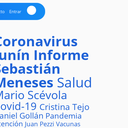
cto
Entrar
Coronavirus
Junín
Informe
Sebastián
Meneses
Salud
ario Scévola
ovid-19
Cristina Tejo
aniel Gollán
Pandemia
tención
Juan Pezzi
Vacunas