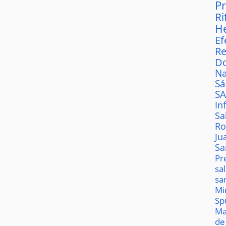
P
Ri
H
Ef
Re
D
Na
S
S
In
Sa
Ro
Ju
Sa
Pr
sa
sa
Mi
Sp
Ma
de