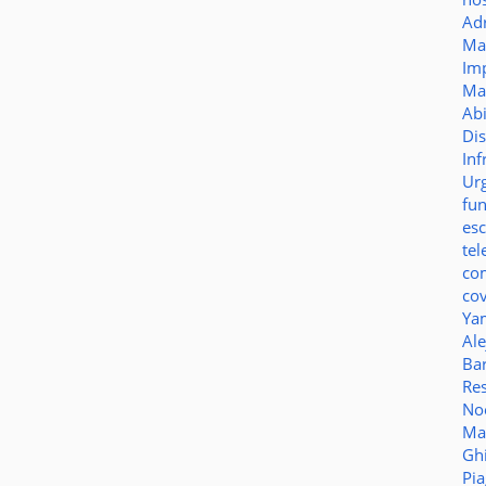
Ad
Ma
Im
Ma
Ab
Di
Inf
Ur
fu
es
te
co
co
Ya
Al
Bar
Re
No
Ma
Gh
Pi