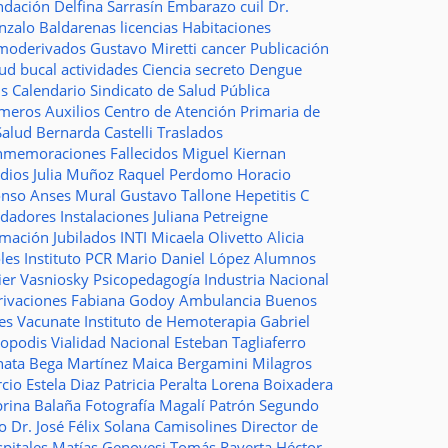
ndación
Delfina Sarrasín
Embarazo
cuil
Dr.
nzalo Baldarenas
licencias
Habitaciones
moderivados
Gustavo Miretti
cancer
Publicación
lud bucal
actividades
Ciencia
secreto
Dengue
ms
Calendario
Sindicato de Salud Pública
imeros Auxilios
Centro de Atención Primaria de
Salud
Bernarda Castelli
Traslados
nmemoraciones
Fallecidos
Miguel Kiernan
dios
Julia Muñoz
Raquel Perdomo
Horacio
onso
Anses
Mural
Gustavo Tallone
Hepetitis C
idadores
Instalaciones
Juliana Petreigne
rmación
Jubilados
INTI
Micaela Olivetto
Alicia
les
Instituto
PCR
Mario Daniel López
Alumnos
ier Vasniosky
Psicopedagogía
Industria Nacional
rivaciones
Fabiana Godoy
Ambulancia
Buenos
res Vacunate
Instituto de Hemoterapia
Gabriel
topodis
Vialidad Nacional
Esteban Tagliaferro
nata Bega Martínez
Maica Bergamini
Milagros
rcio
Estela Diaz
Patricia Peralta
Lorena Boixadera
brina Balaña
Fotografía
Magalí Patrón
Segundo
so
Dr. José Félix Solana
Camisolines
Director de
spitales
Matías Genovesi
Tomás Raverta
Héctor