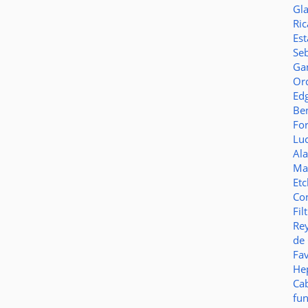
Gl
Ric
Es
Seb
Ga
Or
Ed
Be
Fo
Lu
Al
Ma
Et
Co
Fil
Re
de
Fa
Hep
Ca
fu