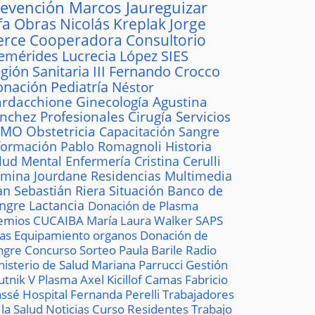
revención
Marcos Jaureguizar
fa
Obras
Nicolás Kreplak
Jorge
erce
Cooperadora
Consultorio
emérides
Lucrecia López
SIES
gión Sanitaria III
Fernando Crocco
onación
Pediatría
Néstor
rdacchione
Ginecología
Agustina
ánchez
Profesionales
Cirugía
Servicios
AMO
Obstetricia
Capacitación
Sangre
formación
Pablo Romagnoli
Historia
lud Mental
Enfermería
Cristina Cerulli
mina Jourdane
Residencias
Multimedia
an Sebastián Riera
Situación
Banco de
ngre
Lactancia
Donación de Plasma
emios
CUCAIBA
María Laura Walker
SAPS
las
Equipamiento
organos
Donación de
ngre
Concurso
Sorteo
Paula Barile
Radio
nisterio de Salud
Mariana Parrucci
Gestión
utnik V
Plasma
Axel Kicillof
Camas
Fabricio
ssé
Hospital
Fernanda Perelli
Trabajadores
 la Salud
Noticias
Curso
Residentes
Trabajo