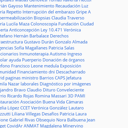
rián Gayoso
Mantenimiento
Recaudación
Luz
ría Repetto
Interrupción del embarazo
Gripe A
permeabilización
Biopsias
Claudia Traverso
ría Lucila Maza
Colonoscopía
Fundación Ciudad
ierta
Anticoncepción
Ley 10.471
Verónica
stefano
Hernán Barbalace
Derechos
raestructura
Gustavo Durán
Gonzalo Almada
gencias
Sofía Magallanes
Patricia Salas
ncionarios
Inmunoterapia
Autismo
Ingreso
colar
ayuda
Puerperio
Donación de órganos
lefono
Francisco Leone
medula
Exposición
munidad
Financiamiento
dni
Descacharrado
vid
paginas
ministro
Barrios
CAPS
Jefatura
mila Nazar
laborales
Diagnóstico por imágenes
ejandro Bravo
Claudio Dituro
Conveleciente
rio Ricardo Rojas
Romina Massari
3D
PAMI
stauración
Asociación Buena Vida
Cámaras
elia López
CCET
Verónica González
Lautaro
zzutti
Liliana Villegas
Desafíos
Patricia Laura
ione
Gabriel Rivas
Obsequio
Nora Balbuena
Jean
aget
CovidAr
ANMAT
Magdalena Minervino