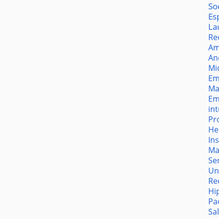
So
Es
La
Re
Am
An
Mi
Em
Ma
Em
in
Pr
He
In
Ma
Se
Un
Re
Hi
Pa
Sa