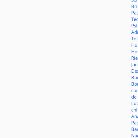
Br
Pat
Te
Psi
Adm
To
Hu
Hos
Ri
Ja
De
Bo
Bo
co
de 
Lu
ch
Aná
Pa
Ba
Na