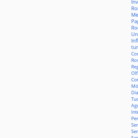
In
Ro
Me
Pa
Ro
Un
In
tu
Co
Ro
Reg
Olf
Co
Món
Dí
Tu
Ag
Int
Pe
Ser
Se
Se