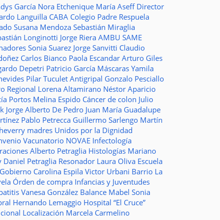
adys García
Nora Etchenique
María Aseff
Director
ardo Languilla
CABA
Colegio Padre Respuela
tado
Susana Mendoza
Sebastián Miraglia
astián Longinotti
Jorge Riera
AMBU
SAME
nadores
Sonia Suarez
Jorge Sanvitti
Claudio
doñez
Carlos Bianco
Paola Escandar
Arturo Giles
gardo Depetri
Patricio García
Máscaras
Yamila
nevides
Pilar Tuculet
Antigripal
Gonzalo Pesciallo
ro Regional
Lorena Altamirano
Néstor Aparicio
cía Portos
Melina Espido
Cáncer de colon
Julio
ak
Jorge Alberto De Pedro Juan
María Guadalupe
rtínez
Pablo Petrecca
Guillermo Sarlengo
Martín
cheverry
madres
Unidos por la Dignidad
nvenio
Vacunatorio
NOVAE
Infectología
traciones
Alberto Petraglia
Histologías
Mariano
y
Daniel Petraglia
Resonador
Laura Oliva
Escuela
 Gobierno
Carolina Espila
Victor Urbani
Barrio La
vela
Órden de compra
Infancias y Juventudes
atitis
Vanesa González
Balance
Mabel Sonia
bral
Hernando Lemaggio
Hospital “El Cruce”
ncional
Localización
Marcela Carmelino