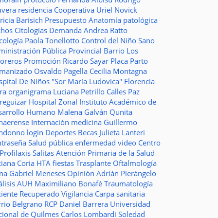
uvera
residencia
Cooperativa
Uriel Novick
ricia Barisich
Presupuesto
Anatomía patológica
chos
Citologías
Demanda
Andrea Ratto
cología
Paola Tonellotto
Control del Niño Sano
inistración Pública Provincial
Barrio Los
toreros
Promoción
Ricardo Sayar
Placa
Parto
manizado
Osvaldo Pagella
Cecilia Montagna
pital De Niños "Sor María Ludovica"
Florencia
era
organigrama
Luciana Petrillo
Calles
Paz
ureguizar
Hospital Zonal
Instituto Académico de
sarrollo Humano
Malena Galván
Qunita
naerense
Internación
medicina
Guillermo
ndonno
login
Deportes
Becas Julieta Lanteri
ntraseña
Salud pública
enfermedad
video
Centro
Profilaxis
Salitas
Atención Primaria de la Salud
ciana Coria
HTA
fiestas
Trasplante
Oftalmología
ina
Gabriel Meneses
Opinión
Adrián Pierángelo
lisis
AUH
Maximiliano Bonafé
Traumatología
ciente Recuperado
Vigilancia
Carpa sanitaria
rrio Belgrano
RCP
Daniel Barrera
Universidad
cional de Quilmes
Carlos Lombardi
Soledad