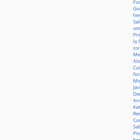
Fu
Go
he
Sa
o
Pr
la 
co
Me
Al
Cu
fo
Mo
Jav
De
Ai
Ka
Re
Cu
Sa
Pi
ho