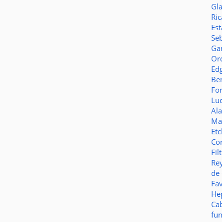
Gl
Ric
Es
Seb
Ga
Or
Ed
Be
Fo
Lu
Al
Ma
Et
Co
Fil
Re
de
Fa
Hep
Ca
fu