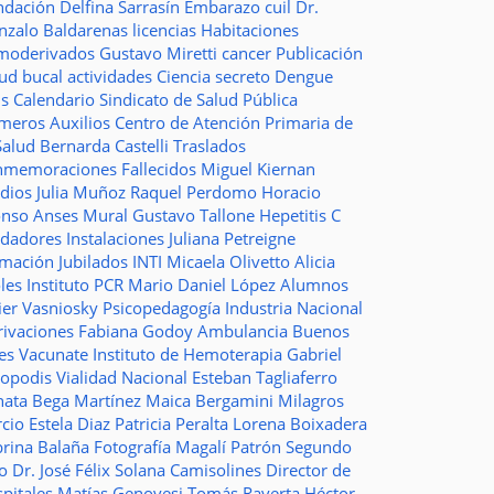
ndación
Delfina Sarrasín
Embarazo
cuil
Dr.
nzalo Baldarenas
licencias
Habitaciones
moderivados
Gustavo Miretti
cancer
Publicación
lud bucal
actividades
Ciencia
secreto
Dengue
ms
Calendario
Sindicato de Salud Pública
imeros Auxilios
Centro de Atención Primaria de
Salud
Bernarda Castelli
Traslados
nmemoraciones
Fallecidos
Miguel Kiernan
dios
Julia Muñoz
Raquel Perdomo
Horacio
onso
Anses
Mural
Gustavo Tallone
Hepetitis C
idadores
Instalaciones
Juliana Petreigne
rmación
Jubilados
INTI
Micaela Olivetto
Alicia
les
Instituto
PCR
Mario Daniel López
Alumnos
ier Vasniosky
Psicopedagogía
Industria Nacional
rivaciones
Fabiana Godoy
Ambulancia
Buenos
res Vacunate
Instituto de Hemoterapia
Gabriel
topodis
Vialidad Nacional
Esteban Tagliaferro
nata Bega Martínez
Maica Bergamini
Milagros
rcio
Estela Diaz
Patricia Peralta
Lorena Boixadera
brina Balaña
Fotografía
Magalí Patrón
Segundo
so
Dr. José Félix Solana
Camisolines
Director de
spitales
Matías Genovesi
Tomás Raverta
Héctor