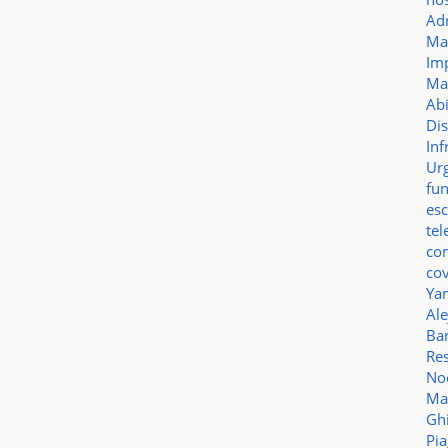
Ad
Ma
Im
Ma
Ab
Di
Inf
Ur
fu
es
te
co
co
Ya
Al
Bar
Re
No
Ma
Gh
Pi