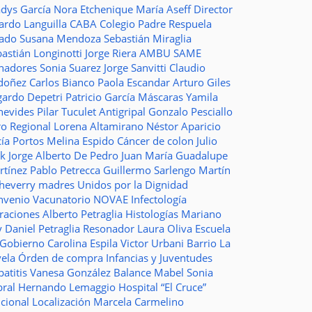
adys García
Nora Etchenique
María Aseff
Director
ardo Languilla
CABA
Colegio Padre Respuela
tado
Susana Mendoza
Sebastián Miraglia
astián Longinotti
Jorge Riera
AMBU
SAME
nadores
Sonia Suarez
Jorge Sanvitti
Claudio
doñez
Carlos Bianco
Paola Escandar
Arturo Giles
gardo Depetri
Patricio García
Máscaras
Yamila
nevides
Pilar Tuculet
Antigripal
Gonzalo Pesciallo
ro Regional
Lorena Altamirano
Néstor Aparicio
cía Portos
Melina Espido
Cáncer de colon
Julio
ak
Jorge Alberto De Pedro Juan
María Guadalupe
rtínez
Pablo Petrecca
Guillermo Sarlengo
Martín
cheverry
madres
Unidos por la Dignidad
nvenio
Vacunatorio
NOVAE
Infectología
traciones
Alberto Petraglia
Histologías
Mariano
y
Daniel Petraglia
Resonador
Laura Oliva
Escuela
 Gobierno
Carolina Espila
Victor Urbani
Barrio La
vela
Órden de compra
Infancias y Juventudes
atitis
Vanesa González
Balance
Mabel Sonia
bral
Hernando Lemaggio
Hospital “El Cruce”
ncional
Localización
Marcela Carmelino