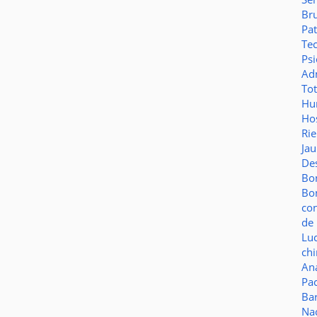
Br
Pat
Te
Psi
Adm
To
Hu
Hos
Ri
Ja
De
Bo
Bo
co
de 
Lu
ch
Aná
Pa
Ba
Na