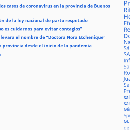
P
os casos de coronavirus en la provincia de Buenos
Ri
H
n de la ley nacional de parto respetado
Ef
Re
o es cuidarnos para evitar contagios"
D
 llevará el nombre de “Doctora Nora Etchenique”
Na
 provincia desde el inicio de la pandemia
S
S
n
In
Sa
Ro
Ju
Sa
Pr
sa
sa
Mi
Sp
Ma
de