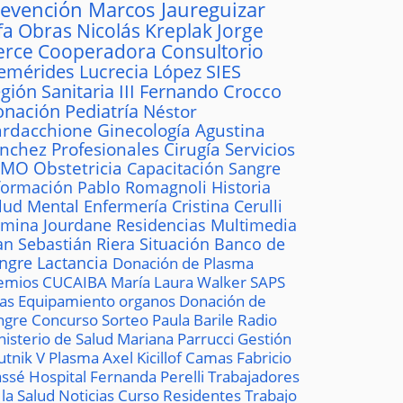
revención
Marcos Jaureguizar
fa
Obras
Nicolás Kreplak
Jorge
erce
Cooperadora
Consultorio
emérides
Lucrecia López
SIES
gión Sanitaria III
Fernando Crocco
onación
Pediatría
Néstor
rdacchione
Ginecología
Agustina
ánchez
Profesionales
Cirugía
Servicios
AMO
Obstetricia
Capacitación
Sangre
formación
Pablo Romagnoli
Historia
lud Mental
Enfermería
Cristina Cerulli
mina Jourdane
Residencias
Multimedia
an Sebastián Riera
Situación
Banco de
ngre
Lactancia
Donación de Plasma
emios
CUCAIBA
María Laura Walker
SAPS
las
Equipamiento
organos
Donación de
ngre
Concurso
Sorteo
Paula Barile
Radio
nisterio de Salud
Mariana Parrucci
Gestión
utnik V
Plasma
Axel Kicillof
Camas
Fabricio
ssé
Hospital
Fernanda Perelli
Trabajadores
 la Salud
Noticias
Curso
Residentes
Trabajo