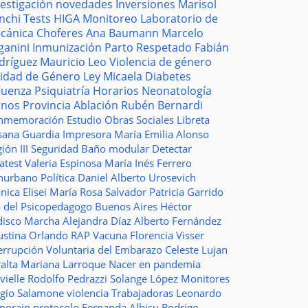
vestigación
novedades
Inversiones
Marisol
nchi
Tests
HIGA
Monitoreo
Laboratorio de
cánica
Choferes
Ana Baumann
Marcelo
ganini
Inmunización
Parto Respetado
Fabián
dríguez
Mauricio Leo
Violencia de género
idad de Género
Ley Micaela
Diabetes
fluenza
Psiquiatría
Horarios
Neonatología
rnos
Provincia
Ablación
Rubén Bernardi
nmemoración
Estudio
Obras Sociales
Libreta
sana Guardia
Impresora
María Emilia Alonso
ión III
Seguridad
Baño modular
Detectar
atest
Valeria Espinosa
María Inés Ferrero
nurbano
Política
Daniel Alberto Urosevich
ica Elisei
María Rosa Salvador
Patricia Garrido
a del Psicopedagogo
Buenos Aires
Héctor
disco
Marcha
Alejandra Díaz
Alberto Fernández
ustina Orlando
RAP
Vacuna
Florencia Visser
errupción Voluntaria del Embarazo
Celeste Lujan
ralta
Mariana Larroque
Nacer en pandemia
vielle
Rodolfo Pedrazzi
Solange López
Monitores
rgio Salamone
violencia
Trabajadoras
Leonardo
morain
protocolo
Fernanda Albisu
Rodrigo