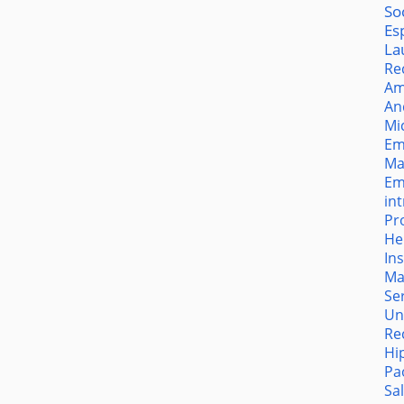
So
Es
La
Re
Am
An
Mi
Em
Ma
Em
in
Pr
He
In
Ma
Se
Un
Re
Hi
Pa
Sa