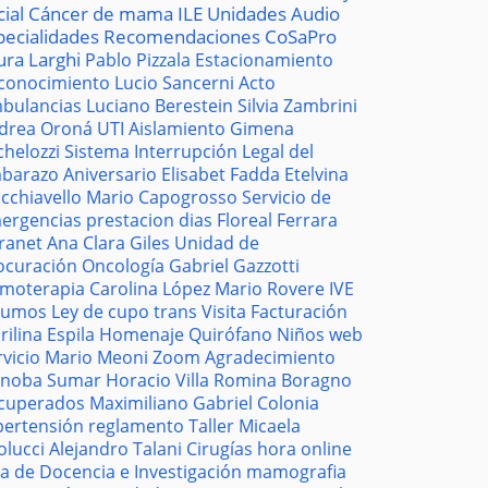
cial
Cáncer de mama
ILE
Unidades
Audio
pecialidades
Recomendaciones
CoSaPro
ura Larghi
Pablo Pizzala
Estacionamiento
conocimiento
Lucio Sancerni
Acto
bulancias
Luciano Berestein
Silvia Zambrini
drea Oroná
UTI
Aislamiento
Gimena
chelozzi
Sistema
Interrupción Legal del
barazo
Aniversario
Elisabet Fadda
Etelvina
cchiavello
Mario Capogrosso
Servicio de
ergencias
prestacion
dias
Floreal Ferrara
tranet
Ana Clara Giles
Unidad de
ocuración
Oncología
Gabriel Gazzotti
moterapia
Carolina López
Mario Rovere
IVE
sumos
Ley de cupo trans
Visita
Facturación
rilina Espila
Homenaje
Quirófano
Niños
web
rvicio
Mario Meoni
Zoom
Agradecimiento
noba
Sumar
Horacio Villa
Romina Boragno
cuperados
Maximiliano Gabriel
Colonia
pertensión
reglamento
Taller
Micaela
olucci
Alejandro Talani
Cirugías
hora
online
la de Docencia e Investigación
mamografia