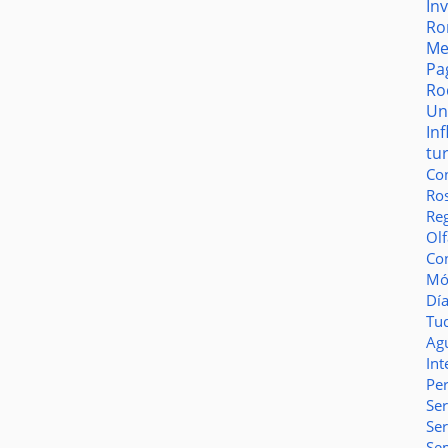
In
Ro
Me
Pa
Ro
Un
In
tu
Co
Ro
Reg
Olf
Co
Món
Dí
Tu
Ag
Int
Pe
Ser
Se
Se