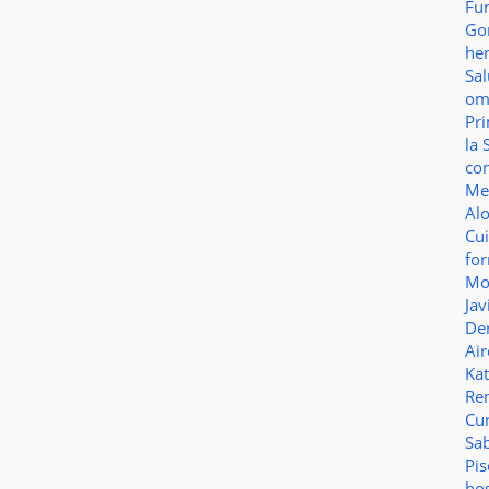
Fu
Go
he
Sa
o
Pr
la 
co
Me
Al
Cu
fo
Mo
Jav
De
Ai
Ka
Re
Cu
Sa
Pi
ho