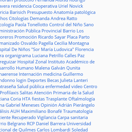
uvera
residencia
Cooperativa
Uriel Novick
ricia Barisich
Presupuesto
Anatomía patológica
chos
Citologías
Demanda
Andrea Ratto
cología
Paola Tonellotto
Control del Niño Sano
inistración Pública Provincial
Barrio Los
toreros
Promoción
Ricardo Sayar
Placa
Parto
manizado
Osvaldo Pagella
Cecilia Montagna
pital De Niños "Sor María Ludovica"
Florencia
era
organigrama
Luciana Petrillo
Calles
Paz
ureguizar
Hospital Zonal
Instituto Académico de
sarrollo Humano
Malena Galván
Qunita
naerense
Internación
medicina
Guillermo
ndonno
login
Deportes
Becas Julieta Lanteri
ntraseña
Salud pública
enfermedad
video
Centro
Profilaxis
Salitas
Atención Primaria de la Salud
ciana Coria
HTA
fiestas
Trasplante
Oftalmología
ina
Gabriel Meneses
Opinión
Adrián Pierángelo
lisis
AUH
Maximiliano Bonafé
Traumatología
ciente Recuperado
Vigilancia
Carpa sanitaria
rrio Belgrano
RCP
Daniel Barrera
Universidad
cional de Quilmes
Carlos Lombardi
Soledad