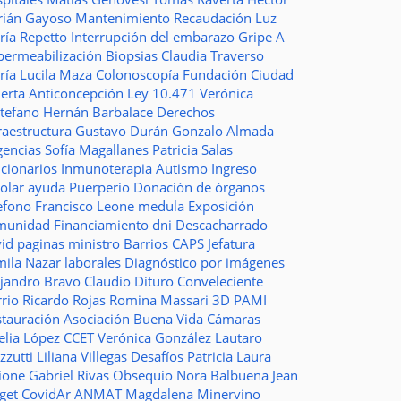
rián Gayoso
Mantenimiento
Recaudación
Luz
ría Repetto
Interrupción del embarazo
Gripe A
permeabilización
Biopsias
Claudia Traverso
ría Lucila Maza
Colonoscopía
Fundación Ciudad
ierta
Anticoncepción
Ley 10.471
Verónica
stefano
Hernán Barbalace
Derechos
raestructura
Gustavo Durán
Gonzalo Almada
gencias
Sofía Magallanes
Patricia Salas
ncionarios
Inmunoterapia
Autismo
Ingreso
colar
ayuda
Puerperio
Donación de órganos
lefono
Francisco Leone
medula
Exposición
munidad
Financiamiento
dni
Descacharrado
vid
paginas
ministro
Barrios
CAPS
Jefatura
mila Nazar
laborales
Diagnóstico por imágenes
ejandro Bravo
Claudio Dituro
Conveleciente
rio Ricardo Rojas
Romina Massari
3D
PAMI
stauración
Asociación Buena Vida
Cámaras
elia López
CCET
Verónica González
Lautaro
zzutti
Liliana Villegas
Desafíos
Patricia Laura
ione
Gabriel Rivas
Obsequio
Nora Balbuena
Jean
aget
CovidAr
ANMAT
Magdalena Minervino