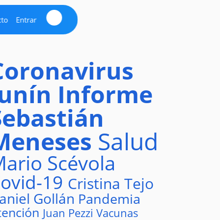
cto
Entrar
Coronavirus
Junín
Informe
Sebastián
Meneses
Salud
ario Scévola
ovid-19
Cristina Tejo
aniel Gollán
Pandemia
tención
Juan Pezzi
Vacunas