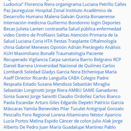
Ludovica"
Florencia Riera
organigrama
Luciana Petrillo
Calles
Paz Jaureguizar
Hospital Zonal
Instituto Académico de
Desarrollo Humano
Malena Galván
Qunita Bonaerense
Internación
medicina
Guillermo Bondonno
login
Deportes
Becas Julieta Lanteri
contraseña
Salud pública
enfermedad
video
Centro de Profilaxis
Salitas
Atención Primaria de la
Salud
Luciana Coria
HTA
fiestas
Trasplante
Oftalmología
china
Gabriel Meneses
Opinión
Adrián Pierángelo
Análisis
AUH
Maximiliano Bonafé
Traumatología
Paciente
Recuperado
Vigilancia
Carpa sanitaria
Barrio Belgrano
RCP
Daniel Barrera
Universidad Nacional de Quilmes
Carlos
Lombardi
Soledad
Gladys García
Nora Etchenique
María
Aseff
Director
Ricardo Languilla
CABA
Colegio Padre
Respuela
Estado
Susana Mendoza
Sebastián Miraglia
Sebastián Longinotti
Jorge Riera
AMBU
SAME
Ganadores
Sonia Suarez
Jorge Sanvitti
Claudio Ordoñez
Carlos Bianco
Paola Escandar
Arturo Giles
Edgardo Depetri
Patricio García
Máscaras
Yamila Benevides
Pilar Tuculet
Antigripal
Gonzalo
Pesciallo
Foro Regional
Lorena Altamirano
Néstor Aparicio
Lucía Portos
Melina Espido
Cáncer de colon
Julio Alak
Jorge
Alberto De Pedro Juan
María Guadalupe Martínez
Pablo