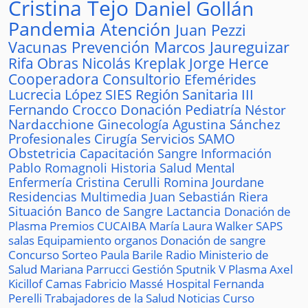
Cristina Tejo
Daniel Gollán
Pandemia
Atención
Juan Pezzi
Vacunas
Prevención
Marcos Jaureguizar
Rifa
Obras
Nicolás Kreplak
Jorge Herce
Cooperadora
Consultorio
Efemérides
Lucrecia López
SIES
Región Sanitaria III
Fernando Crocco
Donación
Pediatría
Néstor
Nardacchione
Ginecología
Agustina Sánchez
Profesionales
Cirugía
Servicios
SAMO
Obstetricia
Capacitación
Sangre
Información
Pablo Romagnoli
Historia
Salud Mental
Enfermería
Cristina Cerulli
Romina Jourdane
Residencias
Multimedia
Juan Sebastián Riera
Situación
Banco de Sangre
Lactancia
Donación de
Plasma
Premios
CUCAIBA
María Laura Walker
SAPS
salas
Equipamiento
organos
Donación de sangre
Concurso
Sorteo
Paula Barile
Radio
Ministerio de
Salud
Mariana Parrucci
Gestión
Sputnik V
Plasma
Axel
Kicillof
Camas
Fabricio Massé
Hospital
Fernanda
Perelli
Trabajadores de la Salud
Noticias
Curso