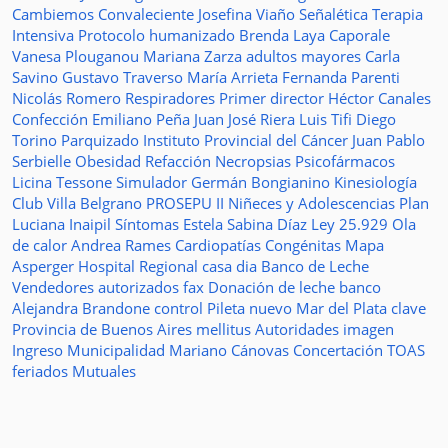
Cambiemos
Convaleciente
Josefina Viaño
Señalética
Terapia
Intensiva
Protocolo humanizado
Brenda Laya Caporale
Vanesa Plouganou
Mariana Zarza
adultos mayores
Carla
Savino
Gustavo Traverso
María Arrieta
Fernanda Parenti
Nicolás Romero
Respiradores
Primer director
Héctor Canales
Confección
Emiliano Peña
Juan José Riera
Luis Tifi
Diego
Torino
Parquizado
Instituto Provincial del Cáncer
Juan Pablo
Serbielle
Obesidad
Refacción
Necropsias
Psicofármacos
Licina Tessone
Simulador
Germán Bongianino
Kinesiología
Club Villa Belgrano
PROSEPU II
Niñeces y Adolescencias
Plan
Luciana Inaipil
Síntomas
Estela Sabina Díaz
Ley 25.929
Ola
de calor
Andrea Rames
Cardiopatías Congénitas
Mapa
Asperger
Hospital Regional
casa
dia
Banco de Leche
Vendedores autorizados
fax
Donación de leche
banco
Alejandra Brandone
control
Pileta
nuevo
Mar del Plata
clave
Provincia de Buenos Aires
mellitus
Autoridades
imagen
Ingreso
Municipalidad
Mariano Cánovas
Concertación TOAS
feriados
Mutuales