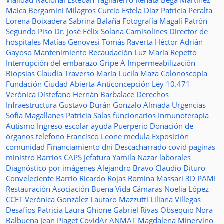
Vialidad Nacional
Esteban Tagliaferro
Renata Bega Martínez
Maica Bergamini
Milagros Curcio
Estela Diaz
Patricia Peralta
Lorena Boixadera
Sabrina Balaña
Fotografía
Magalí Patrón
Segundo Piso
Dr. José Félix Solana
Camisolines
Director de
hospitales
Matías Genovesi
Tomás Raverta
Héctor Adrián
Gayoso
Mantenimiento
Recaudación
Luz María Repetto
Interrupción del embarazo
Gripe A
Impermeabilización
Biopsias
Claudia Traverso
María Lucila Maza
Colonoscopía
Fundación Ciudad Abierta
Anticoncepción
Ley 10.471
Verónica Distefano
Hernán Barbalace
Derechos
Infraestructura
Gustavo Durán
Gonzalo Almada
Urgencias
Sofía Magallanes
Patricia Salas
funcionarios
Inmunoterapia
Autismo
Ingreso escolar
ayuda
Puerperio
Donación de
órganos
telefono
Francisco Leone
medula
Exposición
comunidad
Financiamiento
dni
Descacharrado
covid
paginas
ministro
Barrios
CAPS
Jefatura
Yamila Nazar
laborales
Diagnóstico por imágenes
Alejandro Bravo
Claudio Dituro
Conveleciente
Barrio Ricardo Rojas
Romina Massari
3D
PAMI
Restauración
Asociación Buena Vida
Cámaras
Noelia López
CCET
Verónica González
Lautaro Mazzutti
Liliana Villegas
Desafíos
Patricia Laura Ghione
Gabriel Rivas
Obsequio
Nora
Balbuena
Jean Piaget
CovidAr
ANMAT
Magdalena Minervino