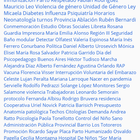
Inmunización
Parto Respetado
Fabián Rodríguez
Mauricio Leo
Violencia de género
Unidad de Género
Ley
Micaela
Diabetes
Influenza
Psiquiatría
Horarios
Neonatología
turnos
Provincia
Ablación
Rubén Bernardi
Conmemoración
Estudio
Obras Sociales
Libreta
Rosana
Guardia
Impresora
María Emilia Alonso
Región III
Seguridad
Baño modular
Detectar
Olfatest
Valeria Espinosa
María Inés
Ferrero
Conurbano
Política
Daniel Alberto Urosevich
Mónica
Elisei
María Rosa Salvador
Patricia Garrido
Día del
Psicopedagogo
Buenos Aires
Héctor Tudisco
Marcha
Alejandra Díaz
Alberto Fernández
Agustina Orlando
RAP
Vacuna
Florencia Visser
Interrupción Voluntaria del Embarazo
Celeste Lujan Peralta
Mariana Larroque
Nacer en pandemia
Servielle
Rodolfo Pedrazzi
Solange López
Monitores
Sergio
Salamone
violencia
Trabajadoras
Leonardo Semorain
protocolo
Fernanda Albisu
Rodrigo Bruvera
residencia
Cooperativa
Uriel Novick
Patricia Barisich
Presupuesto
Anatomía patológica
Techos
Citologías
Demanda
Andrea
Ratto
Psicología
Paola Tonellotto
Control del Niño Sano
Administración Pública Provincial
Barrio Los Totoreros
Promoción
Ricardo Sayar
Placa
Parto Humanizado
Osvaldo
Pagella
Cecilia Montagna
Hospital De Niños "Sor María