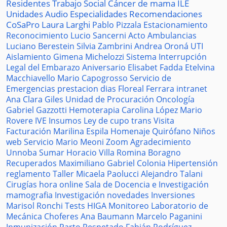
Residentes
Trabajo Social
Cáncer de mama
ILE
Unidades
Audio
Especialidades
Recomendaciones
CoSaPro
Laura Larghi
Pablo Pizzala
Estacionamiento
Reconocimiento
Lucio Sancerni
Acto
Ambulancias
Luciano Berestein
Silvia Zambrini
Andrea Oroná
UTI
Aislamiento
Gimena Michelozzi
Sistema
Interrupción
Legal del Embarazo
Aniversario
Elisabet Fadda
Etelvina
Macchiavello
Mario Capogrosso
Servicio de
Emergencias
prestacion
dias
Floreal Ferrara
intranet
Ana Clara Giles
Unidad de Procuración
Oncología
Gabriel Gazzotti
Hemoterapia
Carolina López
Mario
Rovere
IVE
Insumos
Ley de cupo trans
Visita
Facturación
Marilina Espila
Homenaje
Quirófano
Niños
web
Servicio
Mario Meoni
Zoom
Agradecimiento
Unnoba
Sumar
Horacio Villa
Romina Boragno
Recuperados
Maximiliano Gabriel
Colonia
Hipertensión
reglamento
Taller
Micaela Paolucci
Alejandro Talani
Cirugías
hora
online
Sala de Docencia e Investigación
mamografia
Investigación
novedades
Inversiones
Marisol Ronchi
Tests
HIGA
Monitoreo
Laboratorio de
Mecánica
Choferes
Ana Baumann
Marcelo Paganini