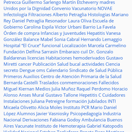
Petrecca
Guillermo Sarlengo
Martín Etcheverry
madres
Unidos por la Dignidad
Convenio
Vacunatorio
NOVAE
Infectología
Filtraciones
Alberto Petraglia
Histologías
Mariano
Rey
Daniel Petraglia
Resonador
Laura Oliva
Escuela de
Gobierno
Carolina Espila
Victor Urbani
Barrio La Favela
Órden de compra
Infancias y Juventudes
Hepatitis
Vanesa
González
Balance
Mabel Sonia Cabral
Hernando Lemaggio
Hospital “El Cruce”
funcional
Localización
Marcela Carmelino
Fundación
Delfina Sarrasín
Embarazo
cuil
Dr. Gonzalo
Baldarenas
licencias
Habitaciones
hemoderivados
Gustavo
Miretti
cancer
Publicación
Salud bucal
actividades
Ciencia
secreto
Dengue
oms
Calendario
Sindicato de Salud Pública
Primeros Auxilios
Centro de Atención Primaria de la Salud
Bernarda Castelli
Traslados
conmemoraciones
Fallecidos
Miguel Kiernan
Medios
Julia Muñoz
Raquel Perdomo
Horacio
Alonso
Anses
Mural
Gustavo Tallone
Hepetitis C
Cuidadores
Instalaciones
Juliana Petreigne
formación
Jubilados
INTI
Micaela Olivetto
Alicia Moles
Instituto
PCR
Mario Daniel
López
Alumnos
Javier Vasniosky
Psicopedagogía
Industria
Nacional
Derivaciones
Fabiana Godoy
Ambulancia
Buenos
Aires Vacunate
Instituto de Hemoterapia
Gabriel Katopodis