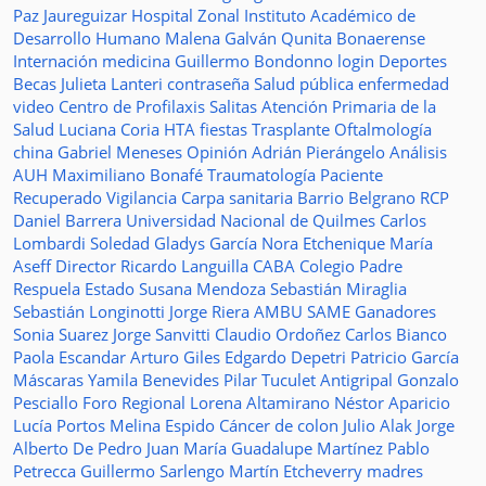
Paz Jaureguizar
Hospital Zonal
Instituto Académico de
Desarrollo Humano
Malena Galván
Qunita Bonaerense
Internación
medicina
Guillermo Bondonno
login
Deportes
Becas Julieta Lanteri
contraseña
Salud pública
enfermedad
video
Centro de Profilaxis
Salitas
Atención Primaria de la
Salud
Luciana Coria
HTA
fiestas
Trasplante
Oftalmología
china
Gabriel Meneses
Opinión
Adrián Pierángelo
Análisis
AUH
Maximiliano Bonafé
Traumatología
Paciente
Recuperado
Vigilancia
Carpa sanitaria
Barrio Belgrano
RCP
Daniel Barrera
Universidad Nacional de Quilmes
Carlos
Lombardi
Soledad
Gladys García
Nora Etchenique
María
Aseff
Director
Ricardo Languilla
CABA
Colegio Padre
Respuela
Estado
Susana Mendoza
Sebastián Miraglia
Sebastián Longinotti
Jorge Riera
AMBU
SAME
Ganadores
Sonia Suarez
Jorge Sanvitti
Claudio Ordoñez
Carlos Bianco
Paola Escandar
Arturo Giles
Edgardo Depetri
Patricio García
Máscaras
Yamila Benevides
Pilar Tuculet
Antigripal
Gonzalo
Pesciallo
Foro Regional
Lorena Altamirano
Néstor Aparicio
Lucía Portos
Melina Espido
Cáncer de colon
Julio Alak
Jorge
Alberto De Pedro Juan
María Guadalupe Martínez
Pablo
Petrecca
Guillermo Sarlengo
Martín Etcheverry
madres