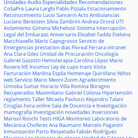
Unidades
Audio
Especialidades
Recomendaciones
CoSaPro
Laura Larghi
Pablo Pizzala
Estacionamiento
Reconocimiento
Lucio Sancerni
Acto
Ambulancias
Luciano Berestein
Silvia Zambrini
Andrea Oroná
UTI
Aislamiento
Gimena Michelozzi
Sistema
Interrupción
Legal del Embarazo
Aniversario
Elisabet Fadda
Etelvina
Macchiavello
Mario Capogrosso
Servicio de
Emergencias
prestacion
dias
Floreal Ferrara
intranet
Ana Clara Giles
Unidad de Procuración
Oncología
Gabriel Gazzotti
Hemoterapia
Carolina López
Mario
Rovere
IVE
Insumos
Ley de cupo trans
Visita
Facturación
Marilina Espila
Homenaje
Quirófano
Niños
web
Servicio
Mario Meoni
Zoom
Agradecimiento
Unnoba
Sumar
Horacio Villa
Romina Boragno
Recuperados
Maximiliano Gabriel
Colonia
Hipertensión
reglamento
Taller
Micaela Paolucci
Alejandro Talani
Cirugías
hora
online
Sala de Docencia e Investigación
mamografia
Investigación
novedades
Inversiones
Marisol Ronchi
Tests
HIGA
Monitoreo
Laboratorio de
Mecánica
Choferes
Ana Baumann
Marcelo Paganini
Inmunización
Parto Respetado
Fabián Rodríguez