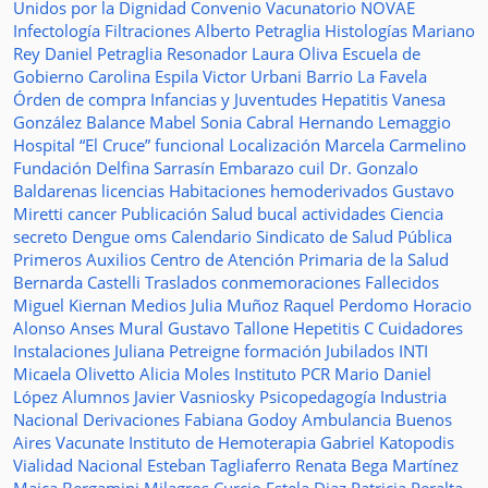
Unidos por la Dignidad
Convenio
Vacunatorio
NOVAE
Infectología
Filtraciones
Alberto Petraglia
Histologías
Mariano
Rey
Daniel Petraglia
Resonador
Laura Oliva
Escuela de
Gobierno
Carolina Espila
Victor Urbani
Barrio La Favela
Órden de compra
Infancias y Juventudes
Hepatitis
Vanesa
González
Balance
Mabel Sonia Cabral
Hernando Lemaggio
Hospital “El Cruce”
funcional
Localización
Marcela Carmelino
Fundación
Delfina Sarrasín
Embarazo
cuil
Dr. Gonzalo
Baldarenas
licencias
Habitaciones
hemoderivados
Gustavo
Miretti
cancer
Publicación
Salud bucal
actividades
Ciencia
secreto
Dengue
oms
Calendario
Sindicato de Salud Pública
Primeros Auxilios
Centro de Atención Primaria de la Salud
Bernarda Castelli
Traslados
conmemoraciones
Fallecidos
Miguel Kiernan
Medios
Julia Muñoz
Raquel Perdomo
Horacio
Alonso
Anses
Mural
Gustavo Tallone
Hepetitis C
Cuidadores
Instalaciones
Juliana Petreigne
formación
Jubilados
INTI
Micaela Olivetto
Alicia Moles
Instituto
PCR
Mario Daniel
López
Alumnos
Javier Vasniosky
Psicopedagogía
Industria
Nacional
Derivaciones
Fabiana Godoy
Ambulancia
Buenos
Aires Vacunate
Instituto de Hemoterapia
Gabriel Katopodis
Vialidad Nacional
Esteban Tagliaferro
Renata Bega Martínez