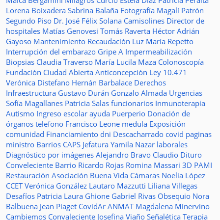
Maica Bergamini
Milagros Curcio
Estela Diaz
Patricia Peralta
Lorena Boixadera
Sabrina Balaña
Fotografía
Magalí Patrón
Segundo Piso
Dr. José Félix Solana
Camisolines
Director de
hospitales
Matías Genovesi
Tomás Raverta
Héctor Adrián
Gayoso
Mantenimiento
Recaudación
Luz María Repetto
Interrupción del embarazo
Gripe A
Impermeabilización
Biopsias
Claudia Traverso
María Lucila Maza
Colonoscopía
Fundación Ciudad Abierta
Anticoncepción
Ley 10.471
Verónica Distefano
Hernán Barbalace
Derechos
Infraestructura
Gustavo Durán
Gonzalo Almada
Urgencias
Sofía Magallanes
Patricia Salas
funcionarios
Inmunoterapia
Autismo
Ingreso escolar
ayuda
Puerperio
Donación de
órganos
telefono
Francisco Leone
medula
Exposición
comunidad
Financiamiento
dni
Descacharrado
covid
paginas
ministro
Barrios
CAPS
Jefatura
Yamila Nazar
laborales
Diagnóstico por imágenes
Alejandro Bravo
Claudio Dituro
Conveleciente
Barrio Ricardo Rojas
Romina Massari
3D
PAMI
Restauración
Asociación Buena Vida
Cámaras
Noelia López
CCET
Verónica González
Lautaro Mazzutti
Liliana Villegas
Desafíos
Patricia Laura Ghione
Gabriel Rivas
Obsequio
Nora
Balbuena
Jean Piaget
CovidAr
ANMAT
Magdalena Minervino
Cambiemos
Convaleciente
Josefina Viaño
Señalética
Terapia