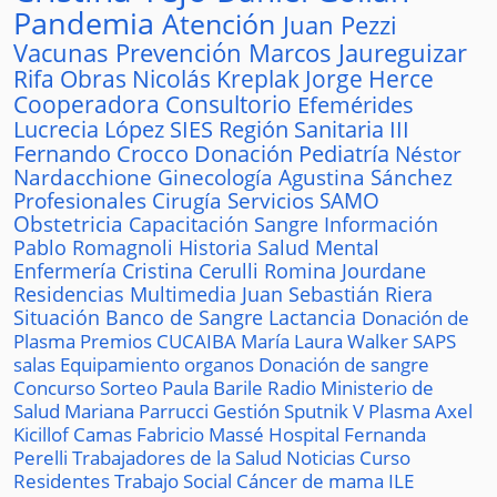
Pandemia
Atención
Juan Pezzi
Vacunas
Prevención
Marcos Jaureguizar
Rifa
Obras
Nicolás Kreplak
Jorge Herce
Cooperadora
Consultorio
Efemérides
Lucrecia López
SIES
Región Sanitaria III
Fernando Crocco
Donación
Pediatría
Néstor
Nardacchione
Ginecología
Agustina Sánchez
Profesionales
Cirugía
Servicios
SAMO
Obstetricia
Capacitación
Sangre
Información
Pablo Romagnoli
Historia
Salud Mental
Enfermería
Cristina Cerulli
Romina Jourdane
Residencias
Multimedia
Juan Sebastián Riera
Situación
Banco de Sangre
Lactancia
Donación de
Plasma
Premios
CUCAIBA
María Laura Walker
SAPS
salas
Equipamiento
organos
Donación de sangre
Concurso
Sorteo
Paula Barile
Radio
Ministerio de
Salud
Mariana Parrucci
Gestión
Sputnik V
Plasma
Axel
Kicillof
Camas
Fabricio Massé
Hospital
Fernanda
Perelli
Trabajadores de la Salud
Noticias
Curso
Residentes
Trabajo Social
Cáncer de mama
ILE