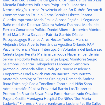
Mauricio Leo
Violencia de género
Unidad de Género
Ley
Micaela
Diabetes
Influenza
Psiquiatría
Horarios
Neonatología
turnos
Provincia
Ablación
Rubén Bernardi
Conmemoración
Estudio
Obras Sociales
Libreta
Rosana
Guardia
Impresora
María Emilia Alonso
Región III
Seguridad
Baño modular
Detectar
Olfatest
Valeria Espinosa
María Inés
Ferrero
Conurbano
Política
Daniel Alberto Urosevich
Mónica
Elisei
María Rosa Salvador
Patricia Garrido
Día del
Psicopedagogo
Buenos Aires
Héctor Tudisco
Marcha
Alejandra Díaz
Alberto Fernández
Agustina Orlando
RAP
Vacuna
Florencia Visser
Interrupción Voluntaria del Embarazo
Celeste Lujan Peralta
Mariana Larroque
Nacer en pandemia
Servielle
Rodolfo Pedrazzi
Solange López
Monitores
Sergio
Salamone
violencia
Trabajadoras
Leonardo Semorain
protocolo
Fernanda Albisu
Rodrigo Bruvera
residencia
Cooperativa
Uriel Novick
Patricia Barisich
Presupuesto
Anatomía patológica
Techos
Citologías
Demanda
Andrea
Ratto
Psicología
Paola Tonellotto
Control del Niño Sano
Administración Pública Provincial
Barrio Los Totoreros
Promoción
Ricardo Sayar
Placa
Parto Humanizado
Osvaldo
Pagella
Cecilia Montagna
Hospital De Niños "Sor María
Ludovica"
Florencia Riera
organigrama
Luciana Petrillo
Calles