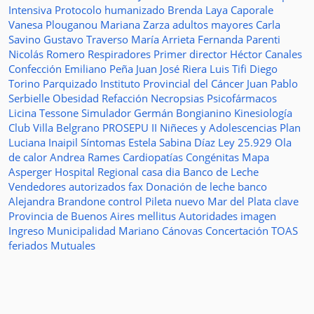
Intensiva
Protocolo humanizado
Brenda Laya Caporale
Vanesa Plouganou
Mariana Zarza
adultos mayores
Carla
Savino
Gustavo Traverso
María Arrieta
Fernanda Parenti
Nicolás Romero
Respiradores
Primer director
Héctor Canales
Confección
Emiliano Peña
Juan José Riera
Luis Tifi
Diego
Torino
Parquizado
Instituto Provincial del Cáncer
Juan Pablo
Serbielle
Obesidad
Refacción
Necropsias
Psicofármacos
Licina Tessone
Simulador
Germán Bongianino
Kinesiología
Club Villa Belgrano
PROSEPU II
Niñeces y Adolescencias
Plan
Luciana Inaipil
Síntomas
Estela Sabina Díaz
Ley 25.929
Ola
de calor
Andrea Rames
Cardiopatías Congénitas
Mapa
Asperger
Hospital Regional
casa
dia
Banco de Leche
Vendedores autorizados
fax
Donación de leche
banco
Alejandra Brandone
control
Pileta
nuevo
Mar del Plata
clave
Provincia de Buenos Aires
mellitus
Autoridades
imagen
Ingreso
Municipalidad
Mariano Cánovas
Concertación TOAS
feriados
Mutuales