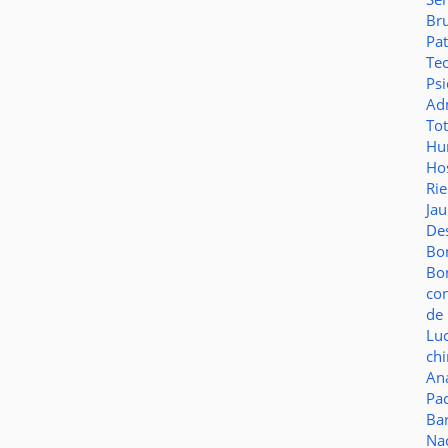
Br
Pat
Te
Psi
Adm
To
Hu
Hos
Ri
Ja
De
Bo
Bo
co
de 
Lu
ch
Aná
Pa
Ba
Na