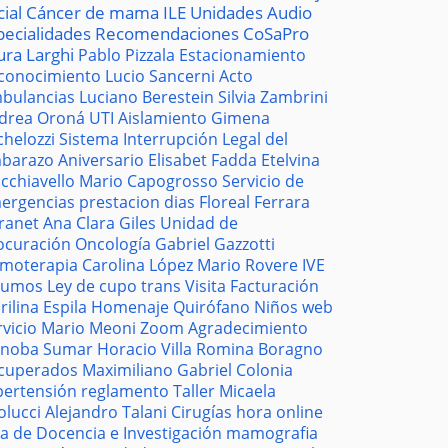
cial
Cáncer de mama
ILE
Unidades
Audio
pecialidades
Recomendaciones
CoSaPro
ura Larghi
Pablo Pizzala
Estacionamiento
conocimiento
Lucio Sancerni
Acto
bulancias
Luciano Berestein
Silvia Zambrini
drea Oroná
UTI
Aislamiento
Gimena
chelozzi
Sistema
Interrupción Legal del
barazo
Aniversario
Elisabet Fadda
Etelvina
cchiavello
Mario Capogrosso
Servicio de
ergencias
prestacion
dias
Floreal Ferrara
tranet
Ana Clara Giles
Unidad de
ocuración
Oncología
Gabriel Gazzotti
moterapia
Carolina López
Mario Rovere
IVE
sumos
Ley de cupo trans
Visita
Facturación
rilina Espila
Homenaje
Quirófano
Niños
web
rvicio
Mario Meoni
Zoom
Agradecimiento
noba
Sumar
Horacio Villa
Romina Boragno
cuperados
Maximiliano Gabriel
Colonia
pertensión
reglamento
Taller
Micaela
olucci
Alejandro Talani
Cirugías
hora
online
la de Docencia e Investigación
mamografia