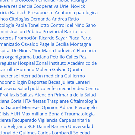
uvera
residencia
Cooperativa
Uriel Novick
ricia Barisich
Presupuesto
Anatomía patológica
chos
Citologías
Demanda
Andrea Ratto
cología
Paola Tonellotto
Control del Niño Sano
inistración Pública Provincial
Barrio Los
toreros
Promoción
Ricardo Sayar
Placa
Parto
manizado
Osvaldo Pagella
Cecilia Montagna
pital De Niños "Sor María Ludovica"
Florencia
era
organigrama
Luciana Petrillo
Calles
Paz
ureguizar
Hospital Zonal
Instituto Académico de
sarrollo Humano
Malena Galván
Qunita
naerense
Internación
medicina
Guillermo
ndonno
login
Deportes
Becas Julieta Lanteri
ntraseña
Salud pública
enfermedad
video
Centro
Profilaxis
Salitas
Atención Primaria de la Salud
ciana Coria
HTA
fiestas
Trasplante
Oftalmología
ina
Gabriel Meneses
Opinión
Adrián Pierángelo
lisis
AUH
Maximiliano Bonafé
Traumatología
ciente Recuperado
Vigilancia
Carpa sanitaria
rrio Belgrano
RCP
Daniel Barrera
Universidad
cional de Quilmes
Carlos Lombardi
Soledad