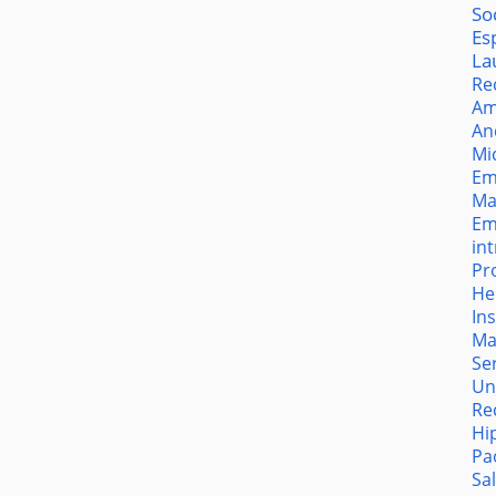
So
Es
La
Re
Am
An
Mi
Em
Ma
Em
in
Pr
He
In
Ma
Se
Un
Re
Hi
Pa
Sa