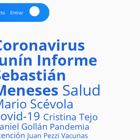
cto
Entrar
Coronavirus
Junín
Informe
Sebastián
Meneses
Salud
ario Scévola
ovid-19
Cristina Tejo
aniel Gollán
Pandemia
tención
Juan Pezzi
Vacunas