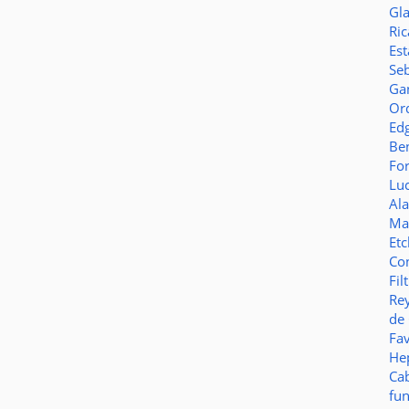
Gl
Ric
Es
Seb
Ga
Or
Ed
Be
Fo
Lu
Al
Ma
Et
Co
Fil
Re
de
Fa
Hep
Ca
fu