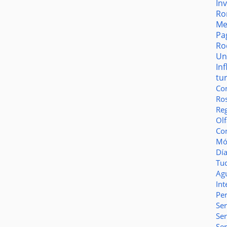
In
Ro
Me
Pa
Ro
Un
In
tu
Co
Ro
Reg
Olf
Co
Món
Dí
Tu
Ag
Int
Pe
Ser
Se
Se