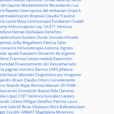
rián Gayoso
Mantenimiento
Recaudación
Luz
ría Repetto
Interrupción del embarazo
Gripe A
permeabilización
Biopsias
Claudia Traverso
ría Lucila Maza
Colonoscopía
Fundación Ciudad
ierta
Anticoncepción
Ley 10.471
Verónica
stefano
Hernán Barbalace
Derechos
raestructura
Gustavo Durán
Gonzalo Almada
gencias
Sofía Magallanes
Patricia Salas
ncionarios
Inmunoterapia
Autismo
Ingreso
colar
ayuda
Puerperio
Donación de órganos
lefono
Francisco Leone
medula
Exposición
munidad
Financiamiento
dni
Descacharrado
vid
paginas
ministro
Barrios
CAPS
Jefatura
mila Nazar
laborales
Diagnóstico por imágenes
ejandro Bravo
Claudio Dituro
Conveleciente
rio Ricardo Rojas
Romina Massari
3D
PAMI
stauración
Asociación Buena Vida
Cámaras
elia López
CCET
Verónica González
Lautaro
zzutti
Liliana Villegas
Desafíos
Patricia Laura
ione
Gabriel Rivas
Obsequio
Nora Balbuena
Jean
aget
CovidAr
ANMAT
Magdalena Minervino