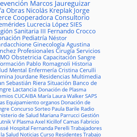
revención
Marcos Jaureguizar
fa
Obras
Nicolás Kreplak
Jorge
erce
Cooperadora
Consultorio
emérides
Lucrecia López
SIES
gión Sanitaria III
Fernando Crocco
onación
Pediatría
Néstor
rdacchione
Ginecología
Agustina
ánchez
Profesionales
Cirugía
Servicios
AMO
Obstetricia
Capacitación
Sangre
formación
Pablo Romagnoli
Historia
lud Mental
Enfermería
Cristina Cerulli
mina Jourdane
Residencias
Multimedia
an Sebastián Riera
Situación
Banco de
ngre
Lactancia
Donación de Plasma
emios
CUCAIBA
María Laura Walker
SAPS
las
Equipamiento
organos
Donación de
ngre
Concurso
Sorteo
Paula Barile
Radio
nisterio de Salud
Mariana Parrucci
Gestión
utnik V
Plasma
Axel Kicillof
Camas
Fabricio
ssé
Hospital
Fernanda Perelli
Trabajadores
 la Salud
Noticias
Curso
Residentes
Trabajo