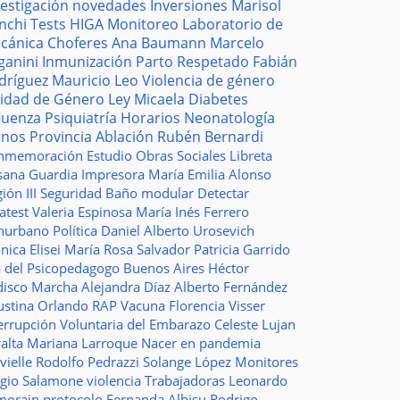
vestigación
novedades
Inversiones
Marisol
nchi
Tests
HIGA
Monitoreo
Laboratorio de
cánica
Choferes
Ana Baumann
Marcelo
ganini
Inmunización
Parto Respetado
Fabián
dríguez
Mauricio Leo
Violencia de género
idad de Género
Ley Micaela
Diabetes
fluenza
Psiquiatría
Horarios
Neonatología
rnos
Provincia
Ablación
Rubén Bernardi
nmemoración
Estudio
Obras Sociales
Libreta
sana Guardia
Impresora
María Emilia Alonso
ión III
Seguridad
Baño modular
Detectar
atest
Valeria Espinosa
María Inés Ferrero
nurbano
Política
Daniel Alberto Urosevich
ica Elisei
María Rosa Salvador
Patricia Garrido
a del Psicopedagogo
Buenos Aires
Héctor
disco
Marcha
Alejandra Díaz
Alberto Fernández
ustina Orlando
RAP
Vacuna
Florencia Visser
errupción Voluntaria del Embarazo
Celeste Lujan
ralta
Mariana Larroque
Nacer en pandemia
vielle
Rodolfo Pedrazzi
Solange López
Monitores
rgio Salamone
violencia
Trabajadoras
Leonardo
morain
protocolo
Fernanda Albisu
Rodrigo