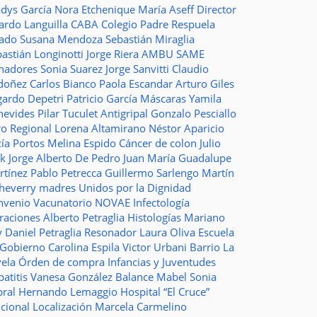
adys García
Nora Etchenique
María Aseff
Director
ardo Languilla
CABA
Colegio Padre Respuela
tado
Susana Mendoza
Sebastián Miraglia
astián Longinotti
Jorge Riera
AMBU
SAME
nadores
Sonia Suarez
Jorge Sanvitti
Claudio
doñez
Carlos Bianco
Paola Escandar
Arturo Giles
gardo Depetri
Patricio García
Máscaras
Yamila
nevides
Pilar Tuculet
Antigripal
Gonzalo Pesciallo
ro Regional
Lorena Altamirano
Néstor Aparicio
cía Portos
Melina Espido
Cáncer de colon
Julio
ak
Jorge Alberto De Pedro Juan
María Guadalupe
rtínez
Pablo Petrecca
Guillermo Sarlengo
Martín
cheverry
madres
Unidos por la Dignidad
nvenio
Vacunatorio
NOVAE
Infectología
traciones
Alberto Petraglia
Histologías
Mariano
y
Daniel Petraglia
Resonador
Laura Oliva
Escuela
 Gobierno
Carolina Espila
Victor Urbani
Barrio La
vela
Órden de compra
Infancias y Juventudes
atitis
Vanesa González
Balance
Mabel Sonia
bral
Hernando Lemaggio
Hospital “El Cruce”
ncional
Localización
Marcela Carmelino