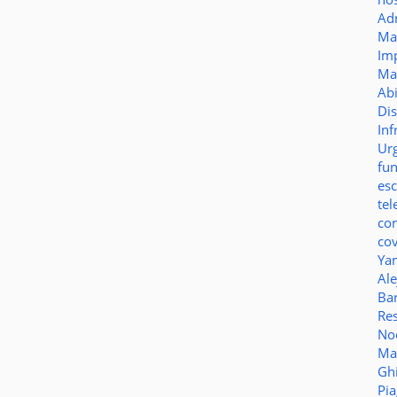
Ad
Ma
Im
Ma
Ab
Di
Inf
Ur
fu
es
te
co
co
Ya
Al
Bar
Re
No
Ma
Gh
Pi