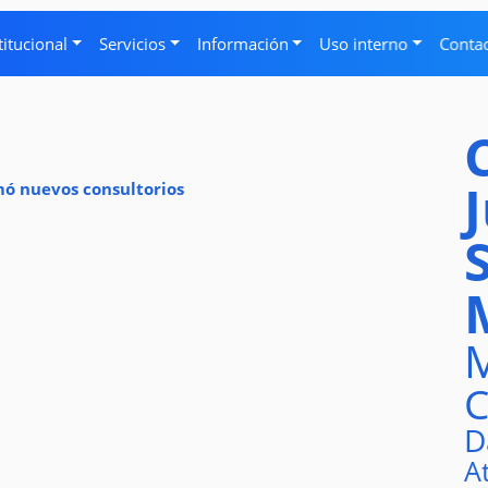
titucional
Servicios
Información
Uso interno
Conta
umó nuevos consultorios
M
C
D
A