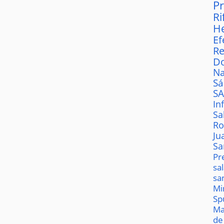
P
Ri
H
Ef
Re
D
Na
S
S
In
Sa
Ro
Ju
Sa
Pr
sa
sa
Mi
Sp
Ma
de