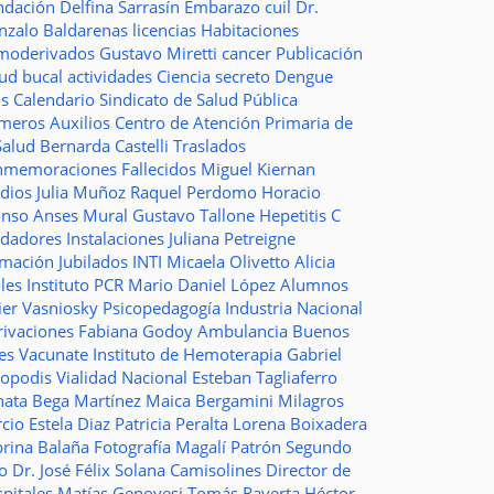
ndación
Delfina Sarrasín
Embarazo
cuil
Dr.
nzalo Baldarenas
licencias
Habitaciones
moderivados
Gustavo Miretti
cancer
Publicación
lud bucal
actividades
Ciencia
secreto
Dengue
ms
Calendario
Sindicato de Salud Pública
imeros Auxilios
Centro de Atención Primaria de
Salud
Bernarda Castelli
Traslados
nmemoraciones
Fallecidos
Miguel Kiernan
dios
Julia Muñoz
Raquel Perdomo
Horacio
onso
Anses
Mural
Gustavo Tallone
Hepetitis C
idadores
Instalaciones
Juliana Petreigne
rmación
Jubilados
INTI
Micaela Olivetto
Alicia
les
Instituto
PCR
Mario Daniel López
Alumnos
ier Vasniosky
Psicopedagogía
Industria Nacional
rivaciones
Fabiana Godoy
Ambulancia
Buenos
res Vacunate
Instituto de Hemoterapia
Gabriel
topodis
Vialidad Nacional
Esteban Tagliaferro
nata Bega Martínez
Maica Bergamini
Milagros
rcio
Estela Diaz
Patricia Peralta
Lorena Boixadera
brina Balaña
Fotografía
Magalí Patrón
Segundo
so
Dr. José Félix Solana
Camisolines
Director de
spitales
Matías Genovesi
Tomás Raverta
Héctor