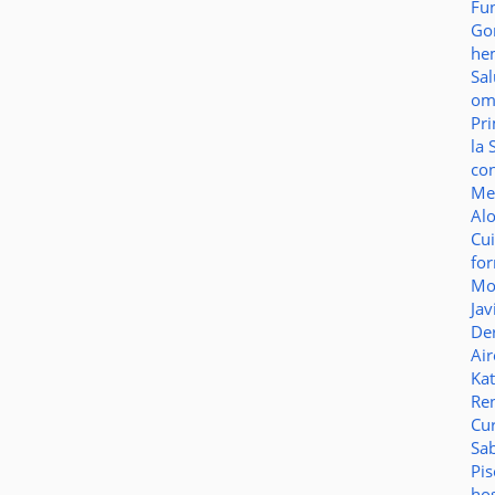
Fu
Go
he
Sa
o
Pr
la 
co
Me
Al
Cu
fo
Mo
Jav
De
Ai
Ka
Re
Cu
Sa
Pi
ho