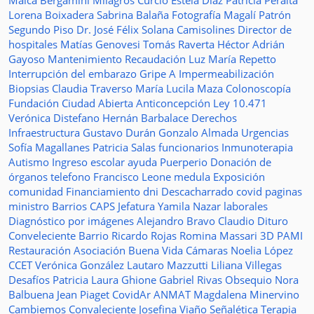
Maica Bergamini
Milagros Curcio
Estela Diaz
Patricia Peralta
Lorena Boixadera
Sabrina Balaña
Fotografía
Magalí Patrón
Segundo Piso
Dr. José Félix Solana
Camisolines
Director de
hospitales
Matías Genovesi
Tomás Raverta
Héctor Adrián
Gayoso
Mantenimiento
Recaudación
Luz María Repetto
Interrupción del embarazo
Gripe A
Impermeabilización
Biopsias
Claudia Traverso
María Lucila Maza
Colonoscopía
Fundación Ciudad Abierta
Anticoncepción
Ley 10.471
Verónica Distefano
Hernán Barbalace
Derechos
Infraestructura
Gustavo Durán
Gonzalo Almada
Urgencias
Sofía Magallanes
Patricia Salas
funcionarios
Inmunoterapia
Autismo
Ingreso escolar
ayuda
Puerperio
Donación de
órganos
telefono
Francisco Leone
medula
Exposición
comunidad
Financiamiento
dni
Descacharrado
covid
paginas
ministro
Barrios
CAPS
Jefatura
Yamila Nazar
laborales
Diagnóstico por imágenes
Alejandro Bravo
Claudio Dituro
Conveleciente
Barrio Ricardo Rojas
Romina Massari
3D
PAMI
Restauración
Asociación Buena Vida
Cámaras
Noelia López
CCET
Verónica González
Lautaro Mazzutti
Liliana Villegas
Desafíos
Patricia Laura Ghione
Gabriel Rivas
Obsequio
Nora
Balbuena
Jean Piaget
CovidAr
ANMAT
Magdalena Minervino
Cambiemos
Convaleciente
Josefina Viaño
Señalética
Terapia