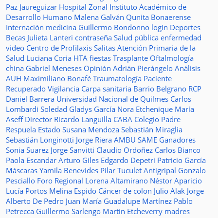
Paz Jaureguizar
Hospital Zonal
Instituto Académico de
Desarrollo Humano
Malena Galván
Qunita Bonaerense
Internación
medicina
Guillermo Bondonno
login
Deportes
Becas Julieta Lanteri
contraseña
Salud pública
enfermedad
video
Centro de Profilaxis
Salitas
Atención Primaria de la
Salud
Luciana Coria
HTA
fiestas
Trasplante
Oftalmología
china
Gabriel Meneses
Opinión
Adrián Pierángelo
Análisis
AUH
Maximiliano Bonafé
Traumatología
Paciente
Recuperado
Vigilancia
Carpa sanitaria
Barrio Belgrano
RCP
Daniel Barrera
Universidad Nacional de Quilmes
Carlos
Lombardi
Soledad
Gladys García
Nora Etchenique
María
Aseff
Director
Ricardo Languilla
CABA
Colegio Padre
Respuela
Estado
Susana Mendoza
Sebastián Miraglia
Sebastián Longinotti
Jorge Riera
AMBU
SAME
Ganadores
Sonia Suarez
Jorge Sanvitti
Claudio Ordoñez
Carlos Bianco
Paola Escandar
Arturo Giles
Edgardo Depetri
Patricio García
Máscaras
Yamila Benevides
Pilar Tuculet
Antigripal
Gonzalo
Pesciallo
Foro Regional
Lorena Altamirano
Néstor Aparicio
Lucía Portos
Melina Espido
Cáncer de colon
Julio Alak
Jorge
Alberto De Pedro Juan
María Guadalupe Martínez
Pablo
Petrecca
Guillermo Sarlengo
Martín Etcheverry
madres