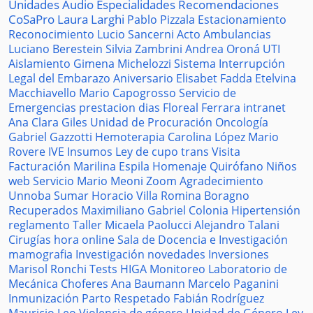
Unidades
Audio
Especialidades
Recomendaciones
CoSaPro
Laura Larghi
Pablo Pizzala
Estacionamiento
Reconocimiento
Lucio Sancerni
Acto
Ambulancias
Luciano Berestein
Silvia Zambrini
Andrea Oroná
UTI
Aislamiento
Gimena Michelozzi
Sistema
Interrupción
Legal del Embarazo
Aniversario
Elisabet Fadda
Etelvina
Macchiavello
Mario Capogrosso
Servicio de
Emergencias
prestacion
dias
Floreal Ferrara
intranet
Ana Clara Giles
Unidad de Procuración
Oncología
Gabriel Gazzotti
Hemoterapia
Carolina López
Mario
Rovere
IVE
Insumos
Ley de cupo trans
Visita
Facturación
Marilina Espila
Homenaje
Quirófano
Niños
web
Servicio
Mario Meoni
Zoom
Agradecimiento
Unnoba
Sumar
Horacio Villa
Romina Boragno
Recuperados
Maximiliano Gabriel
Colonia
Hipertensión
reglamento
Taller
Micaela Paolucci
Alejandro Talani
Cirugías
hora
online
Sala de Docencia e Investigación
mamografia
Investigación
novedades
Inversiones
Marisol Ronchi
Tests
HIGA
Monitoreo
Laboratorio de
Mecánica
Choferes
Ana Baumann
Marcelo Paganini
Inmunización
Parto Respetado
Fabián Rodríguez