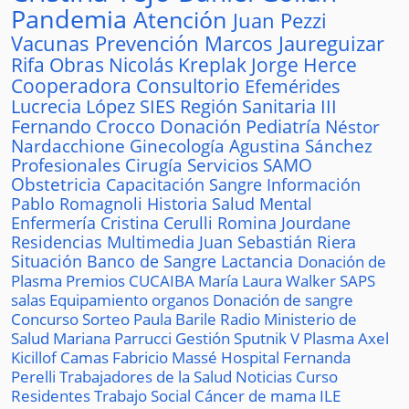
Pandemia
Atención
Juan Pezzi
Vacunas
Prevención
Marcos Jaureguizar
Rifa
Obras
Nicolás Kreplak
Jorge Herce
Cooperadora
Consultorio
Efemérides
Lucrecia López
SIES
Región Sanitaria III
Fernando Crocco
Donación
Pediatría
Néstor
Nardacchione
Ginecología
Agustina Sánchez
Profesionales
Cirugía
Servicios
SAMO
Obstetricia
Capacitación
Sangre
Información
Pablo Romagnoli
Historia
Salud Mental
Enfermería
Cristina Cerulli
Romina Jourdane
Residencias
Multimedia
Juan Sebastián Riera
Situación
Banco de Sangre
Lactancia
Donación de
Plasma
Premios
CUCAIBA
María Laura Walker
SAPS
salas
Equipamiento
organos
Donación de sangre
Concurso
Sorteo
Paula Barile
Radio
Ministerio de
Salud
Mariana Parrucci
Gestión
Sputnik V
Plasma
Axel
Kicillof
Camas
Fabricio Massé
Hospital
Fernanda
Perelli
Trabajadores de la Salud
Noticias
Curso
Residentes
Trabajo Social
Cáncer de mama
ILE