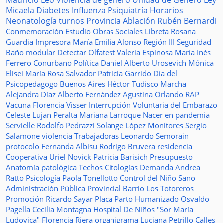
Mauricio Leo
Violencia de género
Unidad de Género
Ley
Micaela
Diabetes
Influenza
Psiquiatría
Horarios
Neonatología
turnos
Provincia
Ablación
Rubén Bernardi
Conmemoración
Estudio
Obras Sociales
Libreta
Rosana
Guardia
Impresora
María Emilia Alonso
Región III
Seguridad
Baño modular
Detectar
Olfatest
Valeria Espinosa
María Inés
Ferrero
Conurbano
Política
Daniel Alberto Urosevich
Mónica
Elisei
María Rosa Salvador
Patricia Garrido
Día del
Psicopedagogo
Buenos Aires
Héctor Tudisco
Marcha
Alejandra Díaz
Alberto Fernández
Agustina Orlando
RAP
Vacuna
Florencia Visser
Interrupción Voluntaria del Embarazo
Celeste Lujan Peralta
Mariana Larroque
Nacer en pandemia
Servielle
Rodolfo Pedrazzi
Solange López
Monitores
Sergio
Salamone
violencia
Trabajadoras
Leonardo Semorain
protocolo
Fernanda Albisu
Rodrigo Bruvera
residencia
Cooperativa
Uriel Novick
Patricia Barisich
Presupuesto
Anatomía patológica
Techos
Citologías
Demanda
Andrea
Ratto
Psicología
Paola Tonellotto
Control del Niño Sano
Administración Pública Provincial
Barrio Los Totoreros
Promoción
Ricardo Sayar
Placa
Parto Humanizado
Osvaldo
Pagella
Cecilia Montagna
Hospital De Niños "Sor María
Ludovica"
Florencia Riera
organigrama
Luciana Petrillo
Calles