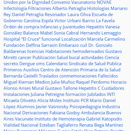
Unidos por la Dignidad
Convenio
Vacunatorio
NOVAE
Infectología
Filtraciones
Alberto Petraglia
Histologías
Mariano
Rey
Daniel Petraglia
Resonador
Laura Oliva
Escuela de
Gobierno
Carolina Espila
Victor Urbani
Barrio La Favela
Órden de compra
Infancias y Juventudes
Hepatitis
Vanesa
González
Balance
Mabel Sonia Cabral
Hernando Lemaggio
Hospital “El Cruce”
funcional
Localización
Marcela Carmelino
Fundación
Delfina Sarrasín
Embarazo
cuil
Dr. Gonzalo
Baldarenas
licencias
Habitaciones
hemoderivados
Gustavo
Miretti
cancer
Publicación
Salud bucal
actividades
Ciencia
secreto
Dengue
oms
Calendario
Sindicato de Salud Pública
Primeros Auxilios
Centro de Atención Primaria de la Salud
Bernarda Castelli
Traslados
conmemoraciones
Fallecidos
Miguel Kiernan
Medios
Julia Muñoz
Raquel Perdomo
Horacio
Alonso
Anses
Mural
Gustavo Tallone
Hepetitis C
Cuidadores
Instalaciones
Juliana Petreigne
formación
Jubilados
INTI
Micaela Olivetto
Alicia Moles
Instituto
PCR
Mario Daniel
López
Alumnos
Javier Vasniosky
Psicopedagogía
Industria
Nacional
Derivaciones
Fabiana Godoy
Ambulancia
Buenos
Aires Vacunate
Instituto de Hemoterapia
Gabriel Katopodis
Vialidad Nacional
Esteban Tagliaferro
Renata Bega Martínez