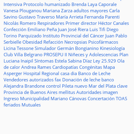
Intensiva
Protocolo humanizado
Brenda Laya Caporale
Vanesa Plouganou
Mariana Zarza
adultos mayores
Carla
Savino
Gustavo Traverso
María Arrieta
Fernanda Parenti
Nicolás Romero
Respiradores
Primer director
Héctor Canales
Confección
Emiliano Peña
Juan José Riera
Luis Tifi
Diego
Torino
Parquizado
Instituto Provincial del Cáncer
Juan Pablo
Serbielle
Obesidad
Refacción
Necropsias
Psicofármacos
Licina Tessone
Simulador
Germán Bongianino
Kinesiología
Club Villa Belgrano
PROSEPU II
Niñeces y Adolescencias
Plan
Luciana Inaipil
Síntomas
Estela Sabina Díaz
Ley 25.929
Ola
de calor
Andrea Rames
Cardiopatías Congénitas
Mapa
Asperger
Hospital Regional
casa
dia
Banco de Leche
Vendedores autorizados
fax
Donación de leche
banco
Alejandra Brandone
control
Pileta
nuevo
Mar del Plata
clave
Provincia de Buenos Aires
mellitus
Autoridades
imagen
Ingreso
Municipalidad
Mariano Cánovas
Concertación TOAS
feriados
Mutuales