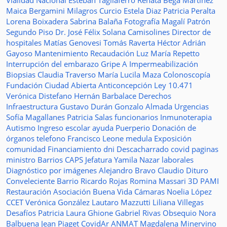
Vialidad Nacional
Esteban Tagliaferro
Renata Bega Martínez
Maica Bergamini
Milagros Curcio
Estela Diaz
Patricia Peralta
Lorena Boixadera
Sabrina Balaña
Fotografía
Magalí Patrón
Segundo Piso
Dr. José Félix Solana
Camisolines
Director de
hospitales
Matías Genovesi
Tomás Raverta
Héctor Adrián
Gayoso
Mantenimiento
Recaudación
Luz María Repetto
Interrupción del embarazo
Gripe A
Impermeabilización
Biopsias
Claudia Traverso
María Lucila Maza
Colonoscopía
Fundación Ciudad Abierta
Anticoncepción
Ley 10.471
Verónica Distefano
Hernán Barbalace
Derechos
Infraestructura
Gustavo Durán
Gonzalo Almada
Urgencias
Sofía Magallanes
Patricia Salas
funcionarios
Inmunoterapia
Autismo
Ingreso escolar
ayuda
Puerperio
Donación de
órganos
telefono
Francisco Leone
medula
Exposición
comunidad
Financiamiento
dni
Descacharrado
covid
paginas
ministro
Barrios
CAPS
Jefatura
Yamila Nazar
laborales
Diagnóstico por imágenes
Alejandro Bravo
Claudio Dituro
Conveleciente
Barrio Ricardo Rojas
Romina Massari
3D
PAMI
Restauración
Asociación Buena Vida
Cámaras
Noelia López
CCET
Verónica González
Lautaro Mazzutti
Liliana Villegas
Desafíos
Patricia Laura Ghione
Gabriel Rivas
Obsequio
Nora
Balbuena
Jean Piaget
CovidAr
ANMAT
Magdalena Minervino