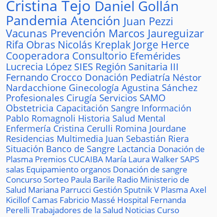
Cristina Tejo
Daniel Gollán
Pandemia
Atención
Juan Pezzi
Vacunas
Prevención
Marcos Jaureguizar
Rifa
Obras
Nicolás Kreplak
Jorge Herce
Cooperadora
Consultorio
Efemérides
Lucrecia López
SIES
Región Sanitaria III
Fernando Crocco
Donación
Pediatría
Néstor
Nardacchione
Ginecología
Agustina Sánchez
Profesionales
Cirugía
Servicios
SAMO
Obstetricia
Capacitación
Sangre
Información
Pablo Romagnoli
Historia
Salud Mental
Enfermería
Cristina Cerulli
Romina Jourdane
Residencias
Multimedia
Juan Sebastián Riera
Situación
Banco de Sangre
Lactancia
Donación de
Plasma
Premios
CUCAIBA
María Laura Walker
SAPS
salas
Equipamiento
organos
Donación de sangre
Concurso
Sorteo
Paula Barile
Radio
Ministerio de
Salud
Mariana Parrucci
Gestión
Sputnik V
Plasma
Axel
Kicillof
Camas
Fabricio Massé
Hospital
Fernanda
Perelli
Trabajadores de la Salud
Noticias
Curso