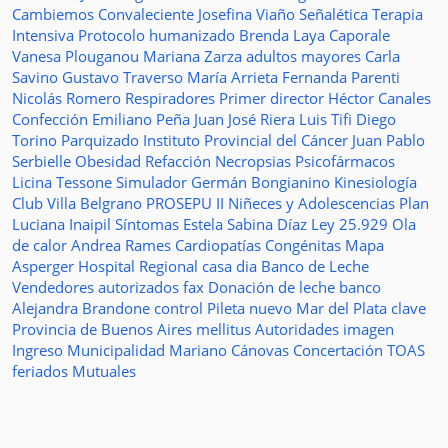
Cambiemos
Convaleciente
Josefina Viaño
Señalética
Terapia
Intensiva
Protocolo humanizado
Brenda Laya Caporale
Vanesa Plouganou
Mariana Zarza
adultos mayores
Carla
Savino
Gustavo Traverso
María Arrieta
Fernanda Parenti
Nicolás Romero
Respiradores
Primer director
Héctor Canales
Confección
Emiliano Peña
Juan José Riera
Luis Tifi
Diego
Torino
Parquizado
Instituto Provincial del Cáncer
Juan Pablo
Serbielle
Obesidad
Refacción
Necropsias
Psicofármacos
Licina Tessone
Simulador
Germán Bongianino
Kinesiología
Club Villa Belgrano
PROSEPU II
Niñeces y Adolescencias
Plan
Luciana Inaipil
Síntomas
Estela Sabina Díaz
Ley 25.929
Ola
de calor
Andrea Rames
Cardiopatías Congénitas
Mapa
Asperger
Hospital Regional
casa
dia
Banco de Leche
Vendedores autorizados
fax
Donación de leche
banco
Alejandra Brandone
control
Pileta
nuevo
Mar del Plata
clave
Provincia de Buenos Aires
mellitus
Autoridades
imagen
Ingreso
Municipalidad
Mariano Cánovas
Concertación TOAS
feriados
Mutuales