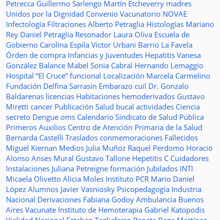
Petrecca
Guillermo Sarlengo
Martín Etcheverry
madres
Unidos por la Dignidad
Convenio
Vacunatorio
NOVAE
Infectología
Filtraciones
Alberto Petraglia
Histologías
Mariano
Rey
Daniel Petraglia
Resonador
Laura Oliva
Escuela de
Gobierno
Carolina Espila
Victor Urbani
Barrio La Favela
Órden de compra
Infancias y Juventudes
Hepatitis
Vanesa
González
Balance
Mabel Sonia Cabral
Hernando Lemaggio
Hospital “El Cruce”
funcional
Localización
Marcela Carmelino
Fundación
Delfina Sarrasín
Embarazo
cuil
Dr. Gonzalo
Baldarenas
licencias
Habitaciones
hemoderivados
Gustavo
Miretti
cancer
Publicación
Salud bucal
actividades
Ciencia
secreto
Dengue
oms
Calendario
Sindicato de Salud Pública
Primeros Auxilios
Centro de Atención Primaria de la Salud
Bernarda Castelli
Traslados
conmemoraciones
Fallecidos
Miguel Kiernan
Medios
Julia Muñoz
Raquel Perdomo
Horacio
Alonso
Anses
Mural
Gustavo Tallone
Hepetitis C
Cuidadores
Instalaciones
Juliana Petreigne
formación
Jubilados
INTI
Micaela Olivetto
Alicia Moles
Instituto
PCR
Mario Daniel
López
Alumnos
Javier Vasniosky
Psicopedagogía
Industria
Nacional
Derivaciones
Fabiana Godoy
Ambulancia
Buenos
Aires Vacunate
Instituto de Hemoterapia
Gabriel Katopodis