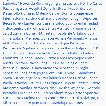
Ludovica"
Florencia Riera
organigrama
Luciana Petrillo
Calles
Paz Jaureguizar
Hospital Zonal
Instituto Académico de
Desarrollo Humano
Malena Galván
Qunita Bonaerense
Internación
medicina
Guillermo Bondonno
login
Deportes
Becas Julieta Lanteri
contraseña
Salud pública
enfermedad
video
Centro de Profilaxis
Salitas
Atención Primaria de la
Salud
Luciana Coria
HTA
fiestas
Trasplante
Oftalmología
china
Gabriel Meneses
Opinión
Adrián Pierángelo
Análisis
AUH
Maximiliano Bonafé
Traumatología
Paciente
Recuperado
Vigilancia
Carpa sanitaria
Barrio Belgrano
RCP
Daniel Barrera
Universidad Nacional de Quilmes
Carlos
Lombardi
Soledad
Gladys García
Nora Etchenique
María
Aseff
Director
Ricardo Languilla
CABA
Colegio Padre
Respuela
Estado
Susana Mendoza
Sebastián Miraglia
Sebastián Longinotti
Jorge Riera
AMBU
SAME
Ganadores
Sonia Suarez
Jorge Sanvitti
Claudio Ordoñez
Carlos Bianco
Paola Escandar
Arturo Giles
Edgardo Depetri
Patricio García
Máscaras
Yamila Benevides
Pilar Tuculet
Antigripal
Gonzalo
Pesciallo
Foro Regional
Lorena Altamirano
Néstor Aparicio
Lucía Portos
Melina Espido
Cáncer de colon
Julio Alak
Jorge
Alberto De Pedro Juan
María Guadalupe Martínez
Pablo