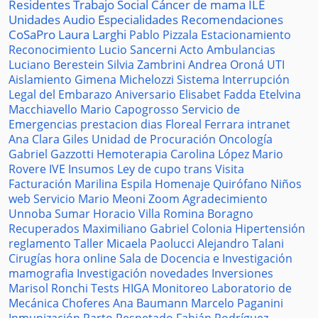
Residentes
Trabajo Social
Cáncer de mama
ILE
Unidades
Audio
Especialidades
Recomendaciones
CoSaPro
Laura Larghi
Pablo Pizzala
Estacionamiento
Reconocimiento
Lucio Sancerni
Acto
Ambulancias
Luciano Berestein
Silvia Zambrini
Andrea Oroná
UTI
Aislamiento
Gimena Michelozzi
Sistema
Interrupción
Legal del Embarazo
Aniversario
Elisabet Fadda
Etelvina
Macchiavello
Mario Capogrosso
Servicio de
Emergencias
prestacion
dias
Floreal Ferrara
intranet
Ana Clara Giles
Unidad de Procuración
Oncología
Gabriel Gazzotti
Hemoterapia
Carolina López
Mario
Rovere
IVE
Insumos
Ley de cupo trans
Visita
Facturación
Marilina Espila
Homenaje
Quirófano
Niños
web
Servicio
Mario Meoni
Zoom
Agradecimiento
Unnoba
Sumar
Horacio Villa
Romina Boragno
Recuperados
Maximiliano Gabriel
Colonia
Hipertensión
reglamento
Taller
Micaela Paolucci
Alejandro Talani
Cirugías
hora
online
Sala de Docencia e Investigación
mamografia
Investigación
novedades
Inversiones
Marisol Ronchi
Tests
HIGA
Monitoreo
Laboratorio de
Mecánica
Choferes
Ana Baumann
Marcelo Paganini