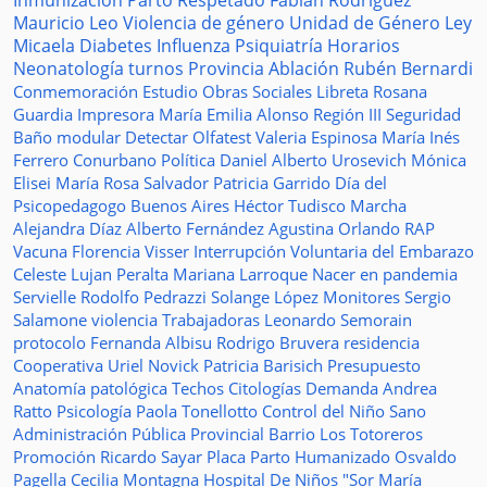
Inmunización
Parto Respetado
Fabián Rodríguez
Mauricio Leo
Violencia de género
Unidad de Género
Ley
Micaela
Diabetes
Influenza
Psiquiatría
Horarios
Neonatología
turnos
Provincia
Ablación
Rubén Bernardi
Conmemoración
Estudio
Obras Sociales
Libreta
Rosana
Guardia
Impresora
María Emilia Alonso
Región III
Seguridad
Baño modular
Detectar
Olfatest
Valeria Espinosa
María Inés
Ferrero
Conurbano
Política
Daniel Alberto Urosevich
Mónica
Elisei
María Rosa Salvador
Patricia Garrido
Día del
Psicopedagogo
Buenos Aires
Héctor Tudisco
Marcha
Alejandra Díaz
Alberto Fernández
Agustina Orlando
RAP
Vacuna
Florencia Visser
Interrupción Voluntaria del Embarazo
Celeste Lujan Peralta
Mariana Larroque
Nacer en pandemia
Servielle
Rodolfo Pedrazzi
Solange López
Monitores
Sergio
Salamone
violencia
Trabajadoras
Leonardo Semorain
protocolo
Fernanda Albisu
Rodrigo Bruvera
residencia
Cooperativa
Uriel Novick
Patricia Barisich
Presupuesto
Anatomía patológica
Techos
Citologías
Demanda
Andrea
Ratto
Psicología
Paola Tonellotto
Control del Niño Sano
Administración Pública Provincial
Barrio Los Totoreros
Promoción
Ricardo Sayar
Placa
Parto Humanizado
Osvaldo
Pagella
Cecilia Montagna
Hospital De Niños "Sor María