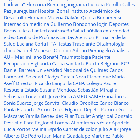
Ludovica"
Florencia Riera
organigrama
Luciana Petrillo
Calles
Paz Jaureguizar
Hospital Zonal
Instituto Académico de
Desarrollo Humano
Malena Galván
Qunita Bonaerense
Internación
medicina
Guillermo Bondonno
login
Deportes
Becas Julieta Lanteri
contraseña
Salud pública
enfermedad
video
Centro de Profilaxis
Salitas
Atención Primaria de la
Salud
Luciana Coria
HTA
fiestas
Trasplante
Oftalmología
china
Gabriel Meneses
Opinión
Adrián Pierángelo
Análisis
AUH
Maximiliano Bonafé
Traumatología
Paciente
Recuperado
Vigilancia
Carpa sanitaria
Barrio Belgrano
RCP
Daniel Barrera
Universidad Nacional de Quilmes
Carlos
Lombardi
Soledad
Gladys García
Nora Etchenique
María
Aseff
Director
Ricardo Languilla
CABA
Colegio Padre
Respuela
Estado
Susana Mendoza
Sebastián Miraglia
Sebastián Longinotti
Jorge Riera
AMBU
SAME
Ganadores
Sonia Suarez
Jorge Sanvitti
Claudio Ordoñez
Carlos Bianco
Paola Escandar
Arturo Giles
Edgardo Depetri
Patricio García
Máscaras
Yamila Benevides
Pilar Tuculet
Antigripal
Gonzalo
Pesciallo
Foro Regional
Lorena Altamirano
Néstor Aparicio
Lucía Portos
Melina Espido
Cáncer de colon
Julio Alak
Jorge
Alberto De Pedro Juan
María Guadalupe Martínez
Pablo