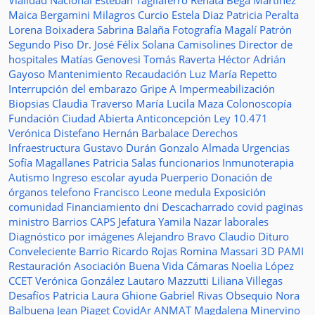
Vialidad Nacional
Esteban Tagliaferro
Renata Bega Martínez
Maica Bergamini
Milagros Curcio
Estela Diaz
Patricia Peralta
Lorena Boixadera
Sabrina Balaña
Fotografía
Magalí Patrón
Segundo Piso
Dr. José Félix Solana
Camisolines
Director de
hospitales
Matías Genovesi
Tomás Raverta
Héctor Adrián
Gayoso
Mantenimiento
Recaudación
Luz María Repetto
Interrupción del embarazo
Gripe A
Impermeabilización
Biopsias
Claudia Traverso
María Lucila Maza
Colonoscopía
Fundación Ciudad Abierta
Anticoncepción
Ley 10.471
Verónica Distefano
Hernán Barbalace
Derechos
Infraestructura
Gustavo Durán
Gonzalo Almada
Urgencias
Sofía Magallanes
Patricia Salas
funcionarios
Inmunoterapia
Autismo
Ingreso escolar
ayuda
Puerperio
Donación de
órganos
telefono
Francisco Leone
medula
Exposición
comunidad
Financiamiento
dni
Descacharrado
covid
paginas
ministro
Barrios
CAPS
Jefatura
Yamila Nazar
laborales
Diagnóstico por imágenes
Alejandro Bravo
Claudio Dituro
Conveleciente
Barrio Ricardo Rojas
Romina Massari
3D
PAMI
Restauración
Asociación Buena Vida
Cámaras
Noelia López
CCET
Verónica González
Lautaro Mazzutti
Liliana Villegas
Desafíos
Patricia Laura Ghione
Gabriel Rivas
Obsequio
Nora
Balbuena
Jean Piaget
CovidAr
ANMAT
Magdalena Minervino