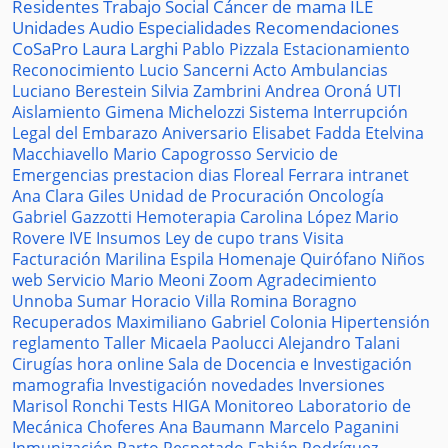
Residentes
Trabajo Social
Cáncer de mama
ILE
Unidades
Audio
Especialidades
Recomendaciones
CoSaPro
Laura Larghi
Pablo Pizzala
Estacionamiento
Reconocimiento
Lucio Sancerni
Acto
Ambulancias
Luciano Berestein
Silvia Zambrini
Andrea Oroná
UTI
Aislamiento
Gimena Michelozzi
Sistema
Interrupción
Legal del Embarazo
Aniversario
Elisabet Fadda
Etelvina
Macchiavello
Mario Capogrosso
Servicio de
Emergencias
prestacion
dias
Floreal Ferrara
intranet
Ana Clara Giles
Unidad de Procuración
Oncología
Gabriel Gazzotti
Hemoterapia
Carolina López
Mario
Rovere
IVE
Insumos
Ley de cupo trans
Visita
Facturación
Marilina Espila
Homenaje
Quirófano
Niños
web
Servicio
Mario Meoni
Zoom
Agradecimiento
Unnoba
Sumar
Horacio Villa
Romina Boragno
Recuperados
Maximiliano Gabriel
Colonia
Hipertensión
reglamento
Taller
Micaela Paolucci
Alejandro Talani
Cirugías
hora
online
Sala de Docencia e Investigación
mamografia
Investigación
novedades
Inversiones
Marisol Ronchi
Tests
HIGA
Monitoreo
Laboratorio de
Mecánica
Choferes
Ana Baumann
Marcelo Paganini