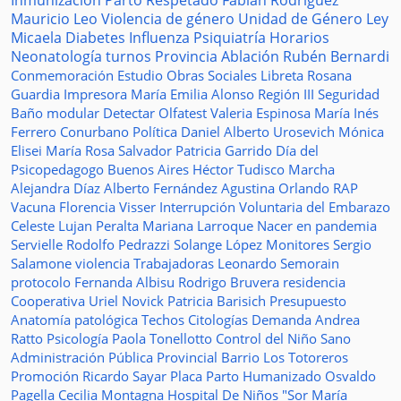
Inmunización
Parto Respetado
Fabián Rodríguez
Mauricio Leo
Violencia de género
Unidad de Género
Ley
Micaela
Diabetes
Influenza
Psiquiatría
Horarios
Neonatología
turnos
Provincia
Ablación
Rubén Bernardi
Conmemoración
Estudio
Obras Sociales
Libreta
Rosana
Guardia
Impresora
María Emilia Alonso
Región III
Seguridad
Baño modular
Detectar
Olfatest
Valeria Espinosa
María Inés
Ferrero
Conurbano
Política
Daniel Alberto Urosevich
Mónica
Elisei
María Rosa Salvador
Patricia Garrido
Día del
Psicopedagogo
Buenos Aires
Héctor Tudisco
Marcha
Alejandra Díaz
Alberto Fernández
Agustina Orlando
RAP
Vacuna
Florencia Visser
Interrupción Voluntaria del Embarazo
Celeste Lujan Peralta
Mariana Larroque
Nacer en pandemia
Servielle
Rodolfo Pedrazzi
Solange López
Monitores
Sergio
Salamone
violencia
Trabajadoras
Leonardo Semorain
protocolo
Fernanda Albisu
Rodrigo Bruvera
residencia
Cooperativa
Uriel Novick
Patricia Barisich
Presupuesto
Anatomía patológica
Techos
Citologías
Demanda
Andrea
Ratto
Psicología
Paola Tonellotto
Control del Niño Sano
Administración Pública Provincial
Barrio Los Totoreros
Promoción
Ricardo Sayar
Placa
Parto Humanizado
Osvaldo
Pagella
Cecilia Montagna
Hospital De Niños "Sor María