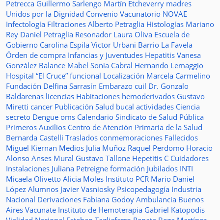
Petrecca
Guillermo Sarlengo
Martín Etcheverry
madres
Unidos por la Dignidad
Convenio
Vacunatorio
NOVAE
Infectología
Filtraciones
Alberto Petraglia
Histologías
Mariano
Rey
Daniel Petraglia
Resonador
Laura Oliva
Escuela de
Gobierno
Carolina Espila
Victor Urbani
Barrio La Favela
Órden de compra
Infancias y Juventudes
Hepatitis
Vanesa
González
Balance
Mabel Sonia Cabral
Hernando Lemaggio
Hospital “El Cruce”
funcional
Localización
Marcela Carmelino
Fundación
Delfina Sarrasín
Embarazo
cuil
Dr. Gonzalo
Baldarenas
licencias
Habitaciones
hemoderivados
Gustavo
Miretti
cancer
Publicación
Salud bucal
actividades
Ciencia
secreto
Dengue
oms
Calendario
Sindicato de Salud Pública
Primeros Auxilios
Centro de Atención Primaria de la Salud
Bernarda Castelli
Traslados
conmemoraciones
Fallecidos
Miguel Kiernan
Medios
Julia Muñoz
Raquel Perdomo
Horacio
Alonso
Anses
Mural
Gustavo Tallone
Hepetitis C
Cuidadores
Instalaciones
Juliana Petreigne
formación
Jubilados
INTI
Micaela Olivetto
Alicia Moles
Instituto
PCR
Mario Daniel
López
Alumnos
Javier Vasniosky
Psicopedagogía
Industria
Nacional
Derivaciones
Fabiana Godoy
Ambulancia
Buenos
Aires Vacunate
Instituto de Hemoterapia
Gabriel Katopodis