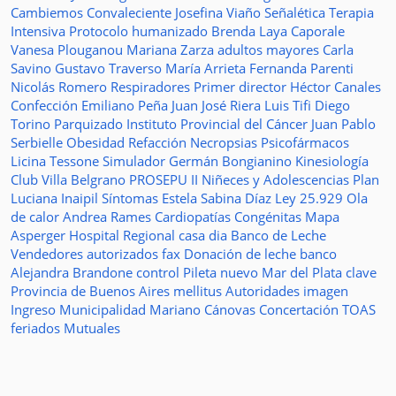
Cambiemos
Convaleciente
Josefina Viaño
Señalética
Terapia
Intensiva
Protocolo humanizado
Brenda Laya Caporale
Vanesa Plouganou
Mariana Zarza
adultos mayores
Carla
Savino
Gustavo Traverso
María Arrieta
Fernanda Parenti
Nicolás Romero
Respiradores
Primer director
Héctor Canales
Confección
Emiliano Peña
Juan José Riera
Luis Tifi
Diego
Torino
Parquizado
Instituto Provincial del Cáncer
Juan Pablo
Serbielle
Obesidad
Refacción
Necropsias
Psicofármacos
Licina Tessone
Simulador
Germán Bongianino
Kinesiología
Club Villa Belgrano
PROSEPU II
Niñeces y Adolescencias
Plan
Luciana Inaipil
Síntomas
Estela Sabina Díaz
Ley 25.929
Ola
de calor
Andrea Rames
Cardiopatías Congénitas
Mapa
Asperger
Hospital Regional
casa
dia
Banco de Leche
Vendedores autorizados
fax
Donación de leche
banco
Alejandra Brandone
control
Pileta
nuevo
Mar del Plata
clave
Provincia de Buenos Aires
mellitus
Autoridades
imagen
Ingreso
Municipalidad
Mariano Cánovas
Concertación TOAS
feriados
Mutuales