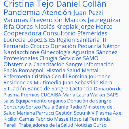
Cristina Tejo
Daniel Gollán
Pandemia
Atención
Juan Pezzi
Vacunas
Prevención
Marcos Jaureguizar
Rifa
Obras
Nicolás Kreplak
Jorge Herce
Cooperadora
Consultorio
Efemérides
Lucrecia López
SIES
Región Sanitaria III
Fernando Crocco
Donación
Pediatría
Néstor
Nardacchione
Ginecología
Agustina Sánchez
Profesionales
Cirugía
Servicios
SAMO
Obstetricia
Capacitación
Sangre
Información
Pablo Romagnoli
Historia
Salud Mental
Enfermería
Cristina Cerulli
Romina Jourdane
Residencias
Multimedia
Juan Sebastián Riera
Situación
Banco de Sangre
Lactancia
Donación de
Plasma
Premios
CUCAIBA
María Laura Walker
SAPS
salas
Equipamiento
organos
Donación de sangre
Concurso
Sorteo
Paula Barile
Radio
Ministerio de
Salud
Mariana Parrucci
Gestión
Sputnik V
Plasma
Axel
Kicillof
Camas
Fabricio Massé
Hospital
Fernanda
Perelli
Trabajadores de la Salud
Noticias
Curso