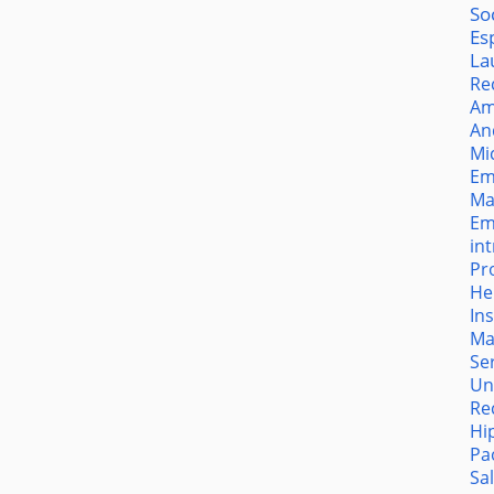
So
Es
La
Re
Am
An
Mi
Em
Ma
Em
in
Pr
He
In
Ma
Se
Un
Re
Hi
Pa
Sa