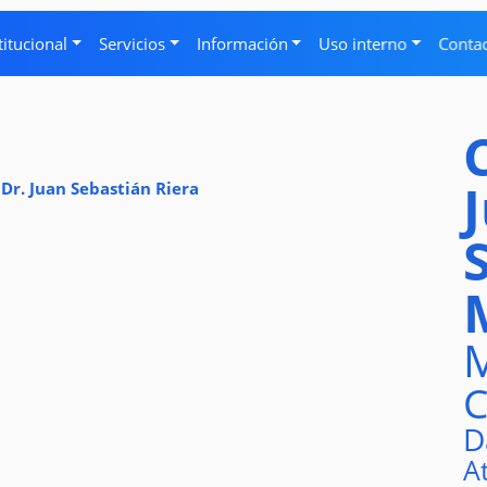
titucional
Servicios
Información
Uso interno
Conta
 Dr. Juan Sebastián Riera
M
C
D
A