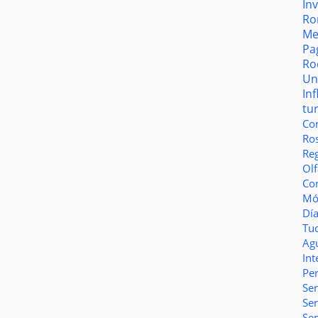
In
Ro
Me
Pa
Ro
Un
In
tu
Co
Ro
Reg
Olf
Co
Món
Dí
Tu
Ag
Int
Pe
Ser
Se
Se