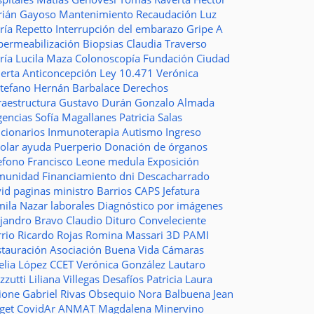
rián Gayoso
Mantenimiento
Recaudación
Luz
ría Repetto
Interrupción del embarazo
Gripe A
permeabilización
Biopsias
Claudia Traverso
ría Lucila Maza
Colonoscopía
Fundación Ciudad
ierta
Anticoncepción
Ley 10.471
Verónica
stefano
Hernán Barbalace
Derechos
raestructura
Gustavo Durán
Gonzalo Almada
gencias
Sofía Magallanes
Patricia Salas
ncionarios
Inmunoterapia
Autismo
Ingreso
colar
ayuda
Puerperio
Donación de órganos
lefono
Francisco Leone
medula
Exposición
munidad
Financiamiento
dni
Descacharrado
vid
paginas
ministro
Barrios
CAPS
Jefatura
mila Nazar
laborales
Diagnóstico por imágenes
ejandro Bravo
Claudio Dituro
Conveleciente
rio Ricardo Rojas
Romina Massari
3D
PAMI
stauración
Asociación Buena Vida
Cámaras
elia López
CCET
Verónica González
Lautaro
zzutti
Liliana Villegas
Desafíos
Patricia Laura
ione
Gabriel Rivas
Obsequio
Nora Balbuena
Jean
aget
CovidAr
ANMAT
Magdalena Minervino