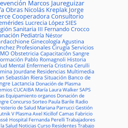
revención
Marcos Jaureguizar
fa
Obras
Nicolás Kreplak
Jorge
erce
Cooperadora
Consultorio
emérides
Lucrecia López
SIES
gión Sanitaria III
Fernando Crocco
onación
Pediatría
Néstor
rdacchione
Ginecología
Agustina
ánchez
Profesionales
Cirugía
Servicios
AMO
Obstetricia
Capacitación
Sangre
formación
Pablo Romagnoli
Historia
lud Mental
Enfermería
Cristina Cerulli
mina Jourdane
Residencias
Multimedia
an Sebastián Riera
Situación
Banco de
ngre
Lactancia
Donación de Plasma
emios
CUCAIBA
María Laura Walker
SAPS
las
Equipamiento
organos
Donación de
ngre
Concurso
Sorteo
Paula Barile
Radio
nisterio de Salud
Mariana Parrucci
Gestión
utnik V
Plasma
Axel Kicillof
Camas
Fabricio
ssé
Hospital
Fernanda Perelli
Trabajadores
 la Salud
Noticias
Curso
Residentes
Trabajo