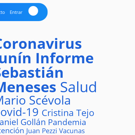
cto
Entrar
Coronavirus
Junín
Informe
Sebastián
Meneses
Salud
ario Scévola
ovid-19
Cristina Tejo
aniel Gollán
Pandemia
tención
Juan Pezzi
Vacunas