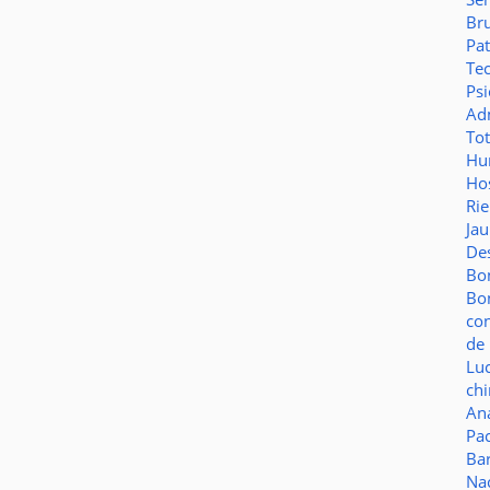
Br
Pat
Te
Psi
Adm
To
Hu
Hos
Ri
Ja
De
Bo
Bo
co
de 
Lu
ch
Aná
Pa
Ba
Na