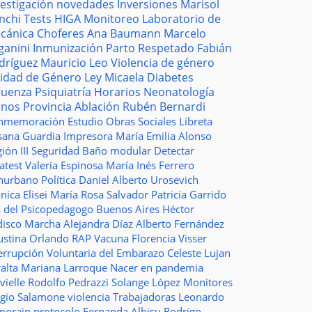
vestigación
novedades
Inversiones
Marisol
nchi
Tests
HIGA
Monitoreo
Laboratorio de
cánica
Choferes
Ana Baumann
Marcelo
ganini
Inmunización
Parto Respetado
Fabián
dríguez
Mauricio Leo
Violencia de género
idad de Género
Ley Micaela
Diabetes
fluenza
Psiquiatría
Horarios
Neonatología
rnos
Provincia
Ablación
Rubén Bernardi
nmemoración
Estudio
Obras Sociales
Libreta
sana Guardia
Impresora
María Emilia Alonso
ión III
Seguridad
Baño modular
Detectar
atest
Valeria Espinosa
María Inés Ferrero
nurbano
Política
Daniel Alberto Urosevich
ica Elisei
María Rosa Salvador
Patricia Garrido
a del Psicopedagogo
Buenos Aires
Héctor
disco
Marcha
Alejandra Díaz
Alberto Fernández
ustina Orlando
RAP
Vacuna
Florencia Visser
errupción Voluntaria del Embarazo
Celeste Lujan
ralta
Mariana Larroque
Nacer en pandemia
vielle
Rodolfo Pedrazzi
Solange López
Monitores
rgio Salamone
violencia
Trabajadoras
Leonardo
morain
protocolo
Fernanda Albisu
Rodrigo