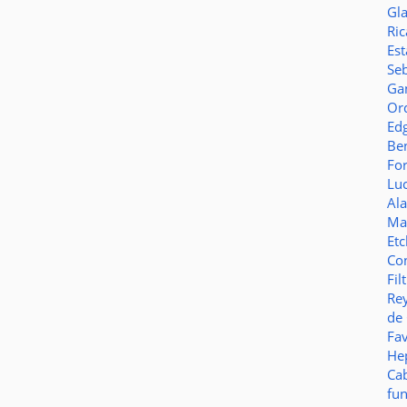
Gl
Ric
Es
Seb
Ga
Or
Ed
Be
Fo
Lu
Al
Ma
Et
Co
Fil
Re
de
Fa
Hep
Ca
fu