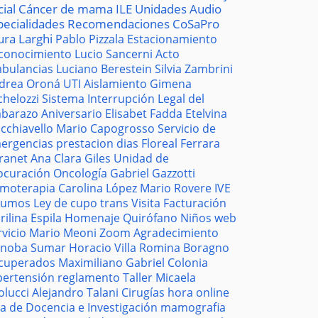
cial
Cáncer de mama
ILE
Unidades
Audio
pecialidades
Recomendaciones
CoSaPro
ura Larghi
Pablo Pizzala
Estacionamiento
conocimiento
Lucio Sancerni
Acto
bulancias
Luciano Berestein
Silvia Zambrini
drea Oroná
UTI
Aislamiento
Gimena
chelozzi
Sistema
Interrupción Legal del
barazo
Aniversario
Elisabet Fadda
Etelvina
cchiavello
Mario Capogrosso
Servicio de
ergencias
prestacion
dias
Floreal Ferrara
tranet
Ana Clara Giles
Unidad de
ocuración
Oncología
Gabriel Gazzotti
moterapia
Carolina López
Mario Rovere
IVE
sumos
Ley de cupo trans
Visita
Facturación
rilina Espila
Homenaje
Quirófano
Niños
web
rvicio
Mario Meoni
Zoom
Agradecimiento
noba
Sumar
Horacio Villa
Romina Boragno
cuperados
Maximiliano Gabriel
Colonia
pertensión
reglamento
Taller
Micaela
olucci
Alejandro Talani
Cirugías
hora
online
la de Docencia e Investigación
mamografia