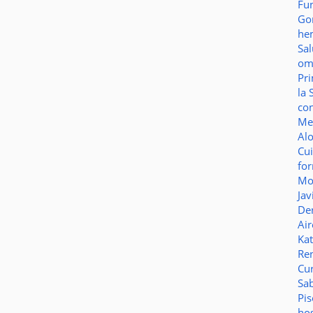
Fu
Go
he
Sa
o
Pr
la 
co
Me
Al
Cu
fo
Mo
Jav
De
Ai
Ka
Re
Cu
Sa
Pi
ho