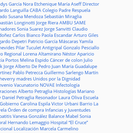
adys García
Nora Etchenique
María Aseff
Director
ardo Languilla
CABA
Colegio Padre Respuela
tado
Susana Mendoza
Sebastián Miraglia
astián Longinotti
Jorge Riera
AMBU
SAME
nadores
Sonia Suarez
Jorge Sanvitti
Claudio
doñez
Carlos Bianco
Paola Escandar
Arturo Giles
gardo Depetri
Patricio García
Máscaras
Yamila
nevides
Pilar Tuculet
Antigripal
Gonzalo Pesciallo
ro Regional
Lorena Altamirano
Néstor Aparicio
cía Portos
Melina Espido
Cáncer de colon
Julio
ak
Jorge Alberto De Pedro Juan
María Guadalupe
rtínez
Pablo Petrecca
Guillermo Sarlengo
Martín
cheverry
madres
Unidos por la Dignidad
nvenio
Vacunatorio
NOVAE
Infectología
traciones
Alberto Petraglia
Histologías
Mariano
y
Daniel Petraglia
Resonador
Laura Oliva
Escuela
 Gobierno
Carolina Espila
Victor Urbani
Barrio La
vela
Órden de compra
Infancias y Juventudes
atitis
Vanesa González
Balance
Mabel Sonia
bral
Hernando Lemaggio
Hospital “El Cruce”
ncional
Localización
Marcela Carmelino