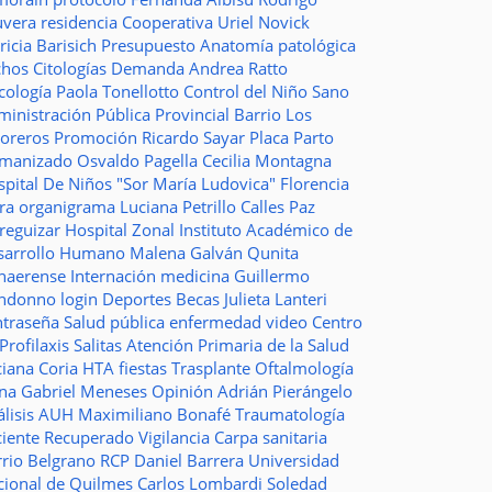
uvera
residencia
Cooperativa
Uriel Novick
ricia Barisich
Presupuesto
Anatomía patológica
chos
Citologías
Demanda
Andrea Ratto
cología
Paola Tonellotto
Control del Niño Sano
inistración Pública Provincial
Barrio Los
toreros
Promoción
Ricardo Sayar
Placa
Parto
manizado
Osvaldo Pagella
Cecilia Montagna
pital De Niños "Sor María Ludovica"
Florencia
era
organigrama
Luciana Petrillo
Calles
Paz
ureguizar
Hospital Zonal
Instituto Académico de
sarrollo Humano
Malena Galván
Qunita
naerense
Internación
medicina
Guillermo
ndonno
login
Deportes
Becas Julieta Lanteri
ntraseña
Salud pública
enfermedad
video
Centro
Profilaxis
Salitas
Atención Primaria de la Salud
ciana Coria
HTA
fiestas
Trasplante
Oftalmología
ina
Gabriel Meneses
Opinión
Adrián Pierángelo
lisis
AUH
Maximiliano Bonafé
Traumatología
ciente Recuperado
Vigilancia
Carpa sanitaria
rrio Belgrano
RCP
Daniel Barrera
Universidad
cional de Quilmes
Carlos Lombardi
Soledad