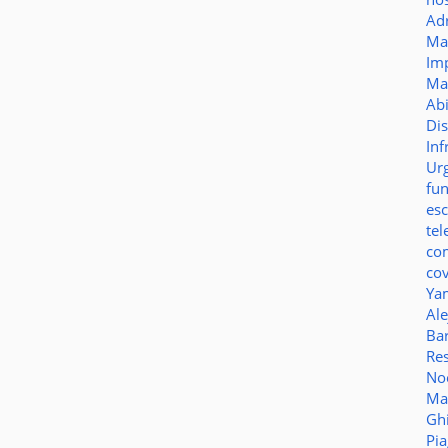
Ad
Ma
Im
Ma
Ab
Di
Inf
Ur
fu
es
te
co
co
Ya
Al
Bar
Re
No
Ma
Gh
Pi