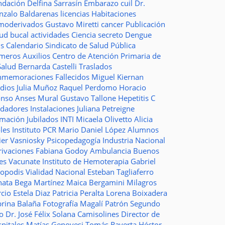
ndación
Delfina Sarrasín
Embarazo
cuil
Dr.
nzalo Baldarenas
licencias
Habitaciones
moderivados
Gustavo Miretti
cancer
Publicación
lud bucal
actividades
Ciencia
secreto
Dengue
ms
Calendario
Sindicato de Salud Pública
imeros Auxilios
Centro de Atención Primaria de
Salud
Bernarda Castelli
Traslados
nmemoraciones
Fallecidos
Miguel Kiernan
dios
Julia Muñoz
Raquel Perdomo
Horacio
onso
Anses
Mural
Gustavo Tallone
Hepetitis C
idadores
Instalaciones
Juliana Petreigne
rmación
Jubilados
INTI
Micaela Olivetto
Alicia
les
Instituto
PCR
Mario Daniel López
Alumnos
ier Vasniosky
Psicopedagogía
Industria Nacional
rivaciones
Fabiana Godoy
Ambulancia
Buenos
res Vacunate
Instituto de Hemoterapia
Gabriel
topodis
Vialidad Nacional
Esteban Tagliaferro
nata Bega Martínez
Maica Bergamini
Milagros
rcio
Estela Diaz
Patricia Peralta
Lorena Boixadera
brina Balaña
Fotografía
Magalí Patrón
Segundo
so
Dr. José Félix Solana
Camisolines
Director de
spitales
Matías Genovesi
Tomás Raverta
Héctor