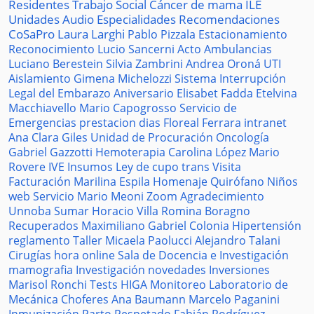
Residentes
Trabajo Social
Cáncer de mama
ILE
Unidades
Audio
Especialidades
Recomendaciones
CoSaPro
Laura Larghi
Pablo Pizzala
Estacionamiento
Reconocimiento
Lucio Sancerni
Acto
Ambulancias
Luciano Berestein
Silvia Zambrini
Andrea Oroná
UTI
Aislamiento
Gimena Michelozzi
Sistema
Interrupción
Legal del Embarazo
Aniversario
Elisabet Fadda
Etelvina
Macchiavello
Mario Capogrosso
Servicio de
Emergencias
prestacion
dias
Floreal Ferrara
intranet
Ana Clara Giles
Unidad de Procuración
Oncología
Gabriel Gazzotti
Hemoterapia
Carolina López
Mario
Rovere
IVE
Insumos
Ley de cupo trans
Visita
Facturación
Marilina Espila
Homenaje
Quirófano
Niños
web
Servicio
Mario Meoni
Zoom
Agradecimiento
Unnoba
Sumar
Horacio Villa
Romina Boragno
Recuperados
Maximiliano Gabriel
Colonia
Hipertensión
reglamento
Taller
Micaela Paolucci
Alejandro Talani
Cirugías
hora
online
Sala de Docencia e Investigación
mamografia
Investigación
novedades
Inversiones
Marisol Ronchi
Tests
HIGA
Monitoreo
Laboratorio de
Mecánica
Choferes
Ana Baumann
Marcelo Paganini