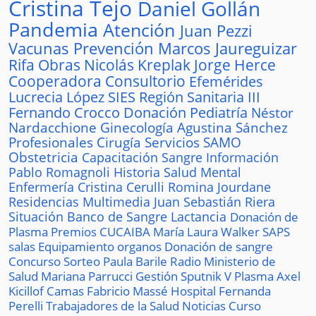
Cristina Tejo
Daniel Gollán
Pandemia
Atención
Juan Pezzi
Vacunas
Prevención
Marcos Jaureguizar
Rifa
Obras
Nicolás Kreplak
Jorge Herce
Cooperadora
Consultorio
Efemérides
Lucrecia López
SIES
Región Sanitaria III
Fernando Crocco
Donación
Pediatría
Néstor
Nardacchione
Ginecología
Agustina Sánchez
Profesionales
Cirugía
Servicios
SAMO
Obstetricia
Capacitación
Sangre
Información
Pablo Romagnoli
Historia
Salud Mental
Enfermería
Cristina Cerulli
Romina Jourdane
Residencias
Multimedia
Juan Sebastián Riera
Situación
Banco de Sangre
Lactancia
Donación de
Plasma
Premios
CUCAIBA
María Laura Walker
SAPS
salas
Equipamiento
organos
Donación de sangre
Concurso
Sorteo
Paula Barile
Radio
Ministerio de
Salud
Mariana Parrucci
Gestión
Sputnik V
Plasma
Axel
Kicillof
Camas
Fabricio Massé
Hospital
Fernanda
Perelli
Trabajadores de la Salud
Noticias
Curso