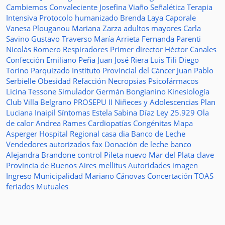
Cambiemos
Convaleciente
Josefina Viaño
Señalética
Terapia
Intensiva
Protocolo humanizado
Brenda Laya Caporale
Vanesa Plouganou
Mariana Zarza
adultos mayores
Carla
Savino
Gustavo Traverso
María Arrieta
Fernanda Parenti
Nicolás Romero
Respiradores
Primer director
Héctor Canales
Confección
Emiliano Peña
Juan José Riera
Luis Tifi
Diego
Torino
Parquizado
Instituto Provincial del Cáncer
Juan Pablo
Serbielle
Obesidad
Refacción
Necropsias
Psicofármacos
Licina Tessone
Simulador
Germán Bongianino
Kinesiología
Club Villa Belgrano
PROSEPU II
Niñeces y Adolescencias
Plan
Luciana Inaipil
Síntomas
Estela Sabina Díaz
Ley 25.929
Ola
de calor
Andrea Rames
Cardiopatías Congénitas
Mapa
Asperger
Hospital Regional
casa
dia
Banco de Leche
Vendedores autorizados
fax
Donación de leche
banco
Alejandra Brandone
control
Pileta
nuevo
Mar del Plata
clave
Provincia de Buenos Aires
mellitus
Autoridades
imagen
Ingreso
Municipalidad
Mariano Cánovas
Concertación TOAS
feriados
Mutuales