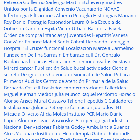
Petrecca
Guillermo Sarlengo
Martín Etcheverry
madres
Unidos por la Dignidad
Convenio
Vacunatorio
NOVAE
Infectología
Filtraciones
Alberto Petraglia
Histologías
Mariano
Rey
Daniel Petraglia
Resonador
Laura Oliva
Escuela de
Gobierno
Carolina Espila
Victor Urbani
Barrio La Favela
Órden de compra
Infancias y Juventudes
Hepatitis
Vanesa
González
Balance
Mabel Sonia Cabral
Hernando Lemaggio
Hospital “El Cruce”
funcional
Localización
Marcela Carmelino
Fundación
Delfina Sarrasín
Embarazo
cuil
Dr. Gonzalo
Baldarenas
licencias
Habitaciones
hemoderivados
Gustavo
Miretti
cancer
Publicación
Salud bucal
actividades
Ciencia
secreto
Dengue
oms
Calendario
Sindicato de Salud Pública
Primeros Auxilios
Centro de Atención Primaria de la Salud
Bernarda Castelli
Traslados
conmemoraciones
Fallecidos
Miguel Kiernan
Medios
Julia Muñoz
Raquel Perdomo
Horacio
Alonso
Anses
Mural
Gustavo Tallone
Hepetitis C
Cuidadores
Instalaciones
Juliana Petreigne
formación
Jubilados
INTI
Micaela Olivetto
Alicia Moles
Instituto
PCR
Mario Daniel
López
Alumnos
Javier Vasniosky
Psicopedagogía
Industria
Nacional
Derivaciones
Fabiana Godoy
Ambulancia
Buenos
Aires Vacunate
Instituto de Hemoterapia
Gabriel Katopodis