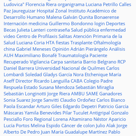
Ludovica"
Florencia Riera
organigrama
Luciana Petrillo
Calles
Paz Jaureguizar
Hospital Zonal
Instituto Académico de
Desarrollo Humano
Malena Galván
Qunita Bonaerense
Internación
medicina
Guillermo Bondonno
login
Deportes
Becas Julieta Lanteri
contraseña
Salud pública
enfermedad
video
Centro de Profilaxis
Salitas
Atención Primaria de la
Salud
Luciana Coria
HTA
fiestas
Trasplante
Oftalmología
china
Gabriel Meneses
Opinión
Adrián Pierángelo
Análisis
AUH
Maximiliano Bonafé
Traumatología
Paciente
Recuperado
Vigilancia
Carpa sanitaria
Barrio Belgrano
RCP
Daniel Barrera
Universidad Nacional de Quilmes
Carlos
Lombardi
Soledad
Gladys García
Nora Etchenique
María
Aseff
Director
Ricardo Languilla
CABA
Colegio Padre
Respuela
Estado
Susana Mendoza
Sebastián Miraglia
Sebastián Longinotti
Jorge Riera
AMBU
SAME
Ganadores
Sonia Suarez
Jorge Sanvitti
Claudio Ordoñez
Carlos Bianco
Paola Escandar
Arturo Giles
Edgardo Depetri
Patricio García
Máscaras
Yamila Benevides
Pilar Tuculet
Antigripal
Gonzalo
Pesciallo
Foro Regional
Lorena Altamirano
Néstor Aparicio
Lucía Portos
Melina Espido
Cáncer de colon
Julio Alak
Jorge
Alberto De Pedro Juan
María Guadalupe Martínez
Pablo