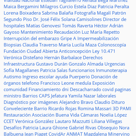
Vialidad Nacional
Esteban Tagliaferro
Renata Bega Martínez
Maica Bergamini
Milagros Curcio
Estela Diaz
Patricia Peralta
Lorena Boixadera
Sabrina Balaña
Fotografía
Magalí Patrón
Segundo Piso
Dr. José Félix Solana
Camisolines
Director de
hospitales
Matías Genovesi
Tomás Raverta
Héctor Adrián
Gayoso
Mantenimiento
Recaudación
Luz María Repetto
Interrupción del embarazo
Gripe A
Impermeabilización
Biopsias
Claudia Traverso
María Lucila Maza
Colonoscopía
Fundación Ciudad Abierta
Anticoncepción
Ley 10.471
Verónica Distefano
Hernán Barbalace
Derechos
Infraestructura
Gustavo Durán
Gonzalo Almada
Urgencias
Sofía Magallanes
Patricia Salas
funcionarios
Inmunoterapia
Autismo
Ingreso escolar
ayuda
Puerperio
Donación de
órganos
telefono
Francisco Leone
medula
Exposición
comunidad
Financiamiento
dni
Descacharrado
covid
paginas
ministro
Barrios
CAPS
Jefatura
Yamila Nazar
laborales
Diagnóstico por imágenes
Alejandro Bravo
Claudio Dituro
Conveleciente
Barrio Ricardo Rojas
Romina Massari
3D
PAMI
Restauración
Asociación Buena Vida
Cámaras
Noelia López
CCET
Verónica González
Lautaro Mazzutti
Liliana Villegas
Desafíos
Patricia Laura Ghione
Gabriel Rivas
Obsequio
Nora
Balbuena
Jean Piaget
CovidAr
ANMAT
Magdalena Minervino