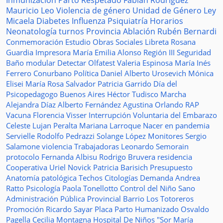
Inmunización
Parto Respetado
Fabián Rodríguez
Mauricio Leo
Violencia de género
Unidad de Género
Ley
Micaela
Diabetes
Influenza
Psiquiatría
Horarios
Neonatología
turnos
Provincia
Ablación
Rubén Bernardi
Conmemoración
Estudio
Obras Sociales
Libreta
Rosana
Guardia
Impresora
María Emilia Alonso
Región III
Seguridad
Baño modular
Detectar
Olfatest
Valeria Espinosa
María Inés
Ferrero
Conurbano
Política
Daniel Alberto Urosevich
Mónica
Elisei
María Rosa Salvador
Patricia Garrido
Día del
Psicopedagogo
Buenos Aires
Héctor Tudisco
Marcha
Alejandra Díaz
Alberto Fernández
Agustina Orlando
RAP
Vacuna
Florencia Visser
Interrupción Voluntaria del Embarazo
Celeste Lujan Peralta
Mariana Larroque
Nacer en pandemia
Servielle
Rodolfo Pedrazzi
Solange López
Monitores
Sergio
Salamone
violencia
Trabajadoras
Leonardo Semorain
protocolo
Fernanda Albisu
Rodrigo Bruvera
residencia
Cooperativa
Uriel Novick
Patricia Barisich
Presupuesto
Anatomía patológica
Techos
Citologías
Demanda
Andrea
Ratto
Psicología
Paola Tonellotto
Control del Niño Sano
Administración Pública Provincial
Barrio Los Totoreros
Promoción
Ricardo Sayar
Placa
Parto Humanizado
Osvaldo
Pagella
Cecilia Montagna
Hospital De Niños "Sor María