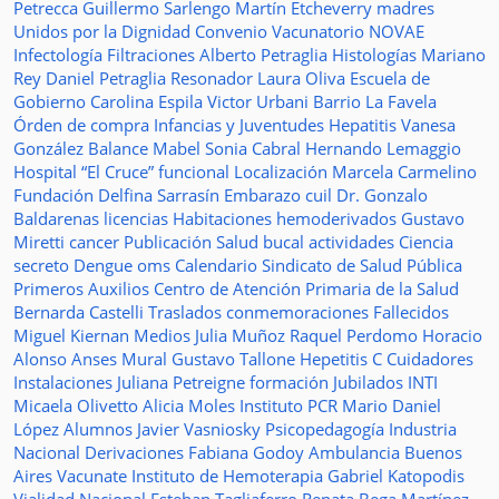
Petrecca
Guillermo Sarlengo
Martín Etcheverry
madres
Unidos por la Dignidad
Convenio
Vacunatorio
NOVAE
Infectología
Filtraciones
Alberto Petraglia
Histologías
Mariano
Rey
Daniel Petraglia
Resonador
Laura Oliva
Escuela de
Gobierno
Carolina Espila
Victor Urbani
Barrio La Favela
Órden de compra
Infancias y Juventudes
Hepatitis
Vanesa
González
Balance
Mabel Sonia Cabral
Hernando Lemaggio
Hospital “El Cruce”
funcional
Localización
Marcela Carmelino
Fundación
Delfina Sarrasín
Embarazo
cuil
Dr. Gonzalo
Baldarenas
licencias
Habitaciones
hemoderivados
Gustavo
Miretti
cancer
Publicación
Salud bucal
actividades
Ciencia
secreto
Dengue
oms
Calendario
Sindicato de Salud Pública
Primeros Auxilios
Centro de Atención Primaria de la Salud
Bernarda Castelli
Traslados
conmemoraciones
Fallecidos
Miguel Kiernan
Medios
Julia Muñoz
Raquel Perdomo
Horacio
Alonso
Anses
Mural
Gustavo Tallone
Hepetitis C
Cuidadores
Instalaciones
Juliana Petreigne
formación
Jubilados
INTI
Micaela Olivetto
Alicia Moles
Instituto
PCR
Mario Daniel
López
Alumnos
Javier Vasniosky
Psicopedagogía
Industria
Nacional
Derivaciones
Fabiana Godoy
Ambulancia
Buenos
Aires Vacunate
Instituto de Hemoterapia
Gabriel Katopodis