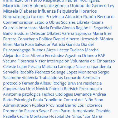
Inmunización
Parto Respetado
Fabián Rodríguez
Mauricio Leo
Violencia de género
Unidad de Género
Ley
Micaela
Diabetes
Influenza
Psiquiatría
Horarios
Neonatología
turnos
Provincia
Ablación
Rubén Bernardi
Conmemoración
Estudio
Obras Sociales
Libreta
Rosana
Guardia
Impresora
María Emilia Alonso
Región III
Seguridad
Baño modular
Detectar
Olfatest
Valeria Espinosa
María Inés
Ferrero
Conurbano
Política
Daniel Alberto Urosevich
Mónica
Elisei
María Rosa Salvador
Patricia Garrido
Día del
Psicopedagogo
Buenos Aires
Héctor Tudisco
Marcha
Alejandra Díaz
Alberto Fernández
Agustina Orlando
RAP
Vacuna
Florencia Visser
Interrupción Voluntaria del Embarazo
Celeste Lujan Peralta
Mariana Larroque
Nacer en pandemia
Servielle
Rodolfo Pedrazzi
Solange López
Monitores
Sergio
Salamone
violencia
Trabajadoras
Leonardo Semorain
protocolo
Fernanda Albisu
Rodrigo Bruvera
residencia
Cooperativa
Uriel Novick
Patricia Barisich
Presupuesto
Anatomía patológica
Techos
Citologías
Demanda
Andrea
Ratto
Psicología
Paola Tonellotto
Control del Niño Sano
Administración Pública Provincial
Barrio Los Totoreros
Promoción
Ricardo Sayar
Placa
Parto Humanizado
Osvaldo
Pagella
Cecilia Montagna
Hospital De Niños "Sor María