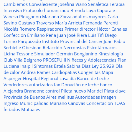
Cambiemos
Convaleciente
Josefina Viaño
Señalética
Terapia
Intensiva
Protocolo humanizado
Brenda Laya Caporale
Vanesa Plouganou
Mariana Zarza
adultos mayores
Carla
Savino
Gustavo Traverso
María Arrieta
Fernanda Parenti
Nicolás Romero
Respiradores
Primer director
Héctor Canales
Confección
Emiliano Peña
Juan José Riera
Luis Tifi
Diego
Torino
Parquizado
Instituto Provincial del Cáncer
Juan Pablo
Serbielle
Obesidad
Refacción
Necropsias
Psicofármacos
Licina Tessone
Simulador
Germán Bongianino
Kinesiología
Club Villa Belgrano
PROSEPU II
Niñeces y Adolescencias
Plan
Luciana Inaipil
Síntomas
Estela Sabina Díaz
Ley 25.929
Ola
de calor
Andrea Rames
Cardiopatías Congénitas
Mapa
Asperger
Hospital Regional
casa
dia
Banco de Leche
Vendedores autorizados
fax
Donación de leche
banco
Alejandra Brandone
control
Pileta
nuevo
Mar del Plata
clave
Provincia de Buenos Aires
mellitus
Autoridades
imagen
Ingreso
Municipalidad
Mariano Cánovas
Concertación TOAS
feriados
Mutuales