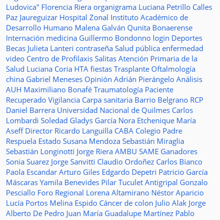
Ludovica"
Florencia Riera
organigrama
Luciana Petrillo
Calles
Paz Jaureguizar
Hospital Zonal
Instituto Académico de
Desarrollo Humano
Malena Galván
Qunita Bonaerense
Internación
medicina
Guillermo Bondonno
login
Deportes
Becas Julieta Lanteri
contraseña
Salud pública
enfermedad
video
Centro de Profilaxis
Salitas
Atención Primaria de la
Salud
Luciana Coria
HTA
fiestas
Trasplante
Oftalmología
china
Gabriel Meneses
Opinión
Adrián Pierángelo
Análisis
AUH
Maximiliano Bonafé
Traumatología
Paciente
Recuperado
Vigilancia
Carpa sanitaria
Barrio Belgrano
RCP
Daniel Barrera
Universidad Nacional de Quilmes
Carlos
Lombardi
Soledad
Gladys García
Nora Etchenique
María
Aseff
Director
Ricardo Languilla
CABA
Colegio Padre
Respuela
Estado
Susana Mendoza
Sebastián Miraglia
Sebastián Longinotti
Jorge Riera
AMBU
SAME
Ganadores
Sonia Suarez
Jorge Sanvitti
Claudio Ordoñez
Carlos Bianco
Paola Escandar
Arturo Giles
Edgardo Depetri
Patricio García
Máscaras
Yamila Benevides
Pilar Tuculet
Antigripal
Gonzalo
Pesciallo
Foro Regional
Lorena Altamirano
Néstor Aparicio
Lucía Portos
Melina Espido
Cáncer de colon
Julio Alak
Jorge
Alberto De Pedro Juan
María Guadalupe Martínez
Pablo