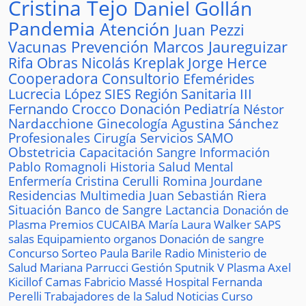
Cristina Tejo
Daniel Gollán
Pandemia
Atención
Juan Pezzi
Vacunas
Prevención
Marcos Jaureguizar
Rifa
Obras
Nicolás Kreplak
Jorge Herce
Cooperadora
Consultorio
Efemérides
Lucrecia López
SIES
Región Sanitaria III
Fernando Crocco
Donación
Pediatría
Néstor
Nardacchione
Ginecología
Agustina Sánchez
Profesionales
Cirugía
Servicios
SAMO
Obstetricia
Capacitación
Sangre
Información
Pablo Romagnoli
Historia
Salud Mental
Enfermería
Cristina Cerulli
Romina Jourdane
Residencias
Multimedia
Juan Sebastián Riera
Situación
Banco de Sangre
Lactancia
Donación de
Plasma
Premios
CUCAIBA
María Laura Walker
SAPS
salas
Equipamiento
organos
Donación de sangre
Concurso
Sorteo
Paula Barile
Radio
Ministerio de
Salud
Mariana Parrucci
Gestión
Sputnik V
Plasma
Axel
Kicillof
Camas
Fabricio Massé
Hospital
Fernanda
Perelli
Trabajadores de la Salud
Noticias
Curso