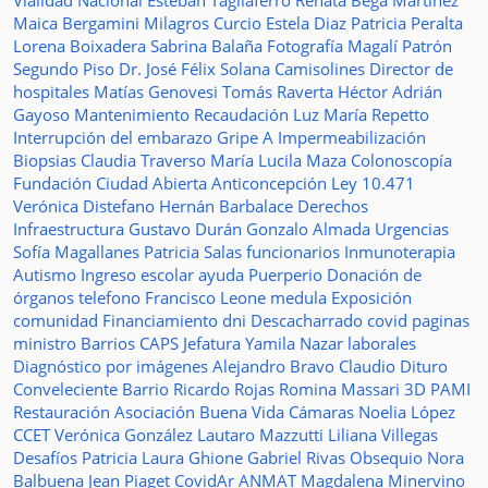
Vialidad Nacional
Esteban Tagliaferro
Renata Bega Martínez
Maica Bergamini
Milagros Curcio
Estela Diaz
Patricia Peralta
Lorena Boixadera
Sabrina Balaña
Fotografía
Magalí Patrón
Segundo Piso
Dr. José Félix Solana
Camisolines
Director de
hospitales
Matías Genovesi
Tomás Raverta
Héctor Adrián
Gayoso
Mantenimiento
Recaudación
Luz María Repetto
Interrupción del embarazo
Gripe A
Impermeabilización
Biopsias
Claudia Traverso
María Lucila Maza
Colonoscopía
Fundación Ciudad Abierta
Anticoncepción
Ley 10.471
Verónica Distefano
Hernán Barbalace
Derechos
Infraestructura
Gustavo Durán
Gonzalo Almada
Urgencias
Sofía Magallanes
Patricia Salas
funcionarios
Inmunoterapia
Autismo
Ingreso escolar
ayuda
Puerperio
Donación de
órganos
telefono
Francisco Leone
medula
Exposición
comunidad
Financiamiento
dni
Descacharrado
covid
paginas
ministro
Barrios
CAPS
Jefatura
Yamila Nazar
laborales
Diagnóstico por imágenes
Alejandro Bravo
Claudio Dituro
Conveleciente
Barrio Ricardo Rojas
Romina Massari
3D
PAMI
Restauración
Asociación Buena Vida
Cámaras
Noelia López
CCET
Verónica González
Lautaro Mazzutti
Liliana Villegas
Desafíos
Patricia Laura Ghione
Gabriel Rivas
Obsequio
Nora
Balbuena
Jean Piaget
CovidAr
ANMAT
Magdalena Minervino