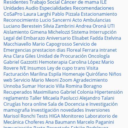
Residentes
Trabajo Social
Cáncer de mama
ILE
Unidades
Audio
Especialidades
Recomendaciones
CoSaPro
Laura Larghi
Pablo Pizzala
Estacionamiento
Reconocimiento
Lucio Sancerni
Acto
Ambulancias
Luciano Berestein
Silvia Zambrini
Andrea Oroná
UTI
Aislamiento
Gimena Michelozzi
Sistema
Interrupción
Legal del Embarazo
Aniversario
Elisabet Fadda
Etelvina
Macchiavello
Mario Capogrosso
Servicio de
Emergencias
prestacion
dias
Floreal Ferrara
intranet
Ana Clara Giles
Unidad de Procuración
Oncología
Gabriel Gazzotti
Hemoterapia
Carolina López
Mario
Rovere
IVE
Insumos
Ley de cupo trans
Visita
Facturación
Marilina Espila
Homenaje
Quirófano
Niños
web
Servicio
Mario Meoni
Zoom
Agradecimiento
Unnoba
Sumar
Horacio Villa
Romina Boragno
Recuperados
Maximiliano Gabriel
Colonia
Hipertensión
reglamento
Taller
Micaela Paolucci
Alejandro Talani
Cirugías
hora
online
Sala de Docencia e Investigación
mamografia
Investigación
novedades
Inversiones
Marisol Ronchi
Tests
HIGA
Monitoreo
Laboratorio de
Mecánica
Choferes
Ana Baumann
Marcelo Paganini