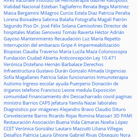
Aires Vacunate
Instituto de Hemoterapia
Gabriel Katopodis
Vialidad Nacional
Esteban Tagliaferro
Renata Bega Martínez
Maica Bergamini
Milagros Curcio
Estela Diaz
Patricia Peralta
Lorena Boixadera
Sabrina Balaña
Fotografía
Magalí Patrón
Segundo Piso
Dr. José Félix Solana
Camisolines
Director de
hospitales
Matías Genovesi
Tomás Raverta
Héctor Adrián
Gayoso
Mantenimiento
Recaudación
Luz María Repetto
Interrupción del embarazo
Gripe A
Impermeabilización
Biopsias
Claudia Traverso
María Lucila Maza
Colonoscopía
Fundación Ciudad Abierta
Anticoncepción
Ley 10.471
Verónica Distefano
Hernán Barbalace
Derechos
Infraestructura
Gustavo Durán
Gonzalo Almada
Urgencias
Sofía Magallanes
Patricia Salas
funcionarios
Inmunoterapia
Autismo
Ingreso escolar
ayuda
Puerperio
Donación de
órganos
telefono
Francisco Leone
medula
Exposición
comunidad
Financiamiento
dni
Descacharrado
covid
paginas
ministro
Barrios
CAPS
Jefatura
Yamila Nazar
laborales
Diagnóstico por imágenes
Alejandro Bravo
Claudio Dituro
Conveleciente
Barrio Ricardo Rojas
Romina Massari
3D
PAMI
Restauración
Asociación Buena Vida
Cámaras
Noelia López
CCET
Verónica González
Lautaro Mazzutti
Liliana Villegas
Desafíos
Patricia Laura Ghione
Gabriel Rivas
Obsequio
Nora