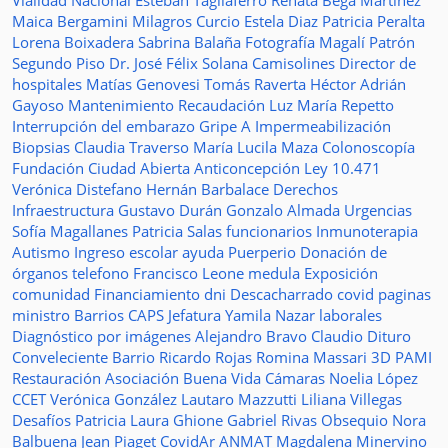
Vialidad Nacional
Esteban Tagliaferro
Renata Bega Martínez
Maica Bergamini
Milagros Curcio
Estela Diaz
Patricia Peralta
Lorena Boixadera
Sabrina Balaña
Fotografía
Magalí Patrón
Segundo Piso
Dr. José Félix Solana
Camisolines
Director de
hospitales
Matías Genovesi
Tomás Raverta
Héctor Adrián
Gayoso
Mantenimiento
Recaudación
Luz María Repetto
Interrupción del embarazo
Gripe A
Impermeabilización
Biopsias
Claudia Traverso
María Lucila Maza
Colonoscopía
Fundación Ciudad Abierta
Anticoncepción
Ley 10.471
Verónica Distefano
Hernán Barbalace
Derechos
Infraestructura
Gustavo Durán
Gonzalo Almada
Urgencias
Sofía Magallanes
Patricia Salas
funcionarios
Inmunoterapia
Autismo
Ingreso escolar
ayuda
Puerperio
Donación de
órganos
telefono
Francisco Leone
medula
Exposición
comunidad
Financiamiento
dni
Descacharrado
covid
paginas
ministro
Barrios
CAPS
Jefatura
Yamila Nazar
laborales
Diagnóstico por imágenes
Alejandro Bravo
Claudio Dituro
Conveleciente
Barrio Ricardo Rojas
Romina Massari
3D
PAMI
Restauración
Asociación Buena Vida
Cámaras
Noelia López
CCET
Verónica González
Lautaro Mazzutti
Liliana Villegas
Desafíos
Patricia Laura Ghione
Gabriel Rivas
Obsequio
Nora
Balbuena
Jean Piaget
CovidAr
ANMAT
Magdalena Minervino