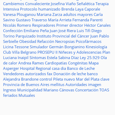
Cambiemos
Convaleciente
Josefina Viaño
Señalética
Terapia
Intensiva
Protocolo humanizado
Brenda Laya Caporale
Vanesa Plouganou
Mariana Zarza
adultos mayores
Carla
Savino
Gustavo Traverso
María Arrieta
Fernanda Parenti
Nicolás Romero
Respiradores
Primer director
Héctor Canales
Confección
Emiliano Peña
Juan José Riera
Luis Tifi
Diego
Torino
Parquizado
Instituto Provincial del Cáncer
Juan Pablo
Serbielle
Obesidad
Refacción
Necropsias
Psicofármacos
Licina Tessone
Simulador
Germán Bongianino
Kinesiología
Club Villa Belgrano
PROSEPU II
Niñeces y Adolescencias
Plan
Luciana Inaipil
Síntomas
Estela Sabina Díaz
Ley 25.929
Ola
de calor
Andrea Rames
Cardiopatías Congénitas
Mapa
Asperger
Hospital Regional
casa
dia
Banco de Leche
Vendedores autorizados
fax
Donación de leche
banco
Alejandra Brandone
control
Pileta
nuevo
Mar del Plata
clave
Provincia de Buenos Aires
mellitus
Autoridades
imagen
Ingreso
Municipalidad
Mariano Cánovas
Concertación TOAS
feriados
Mutuales