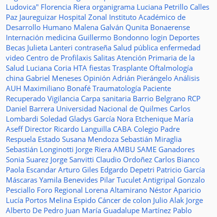
Ludovica"
Florencia Riera
organigrama
Luciana Petrillo
Calles
Paz Jaureguizar
Hospital Zonal
Instituto Académico de
Desarrollo Humano
Malena Galván
Qunita Bonaerense
Internación
medicina
Guillermo Bondonno
login
Deportes
Becas Julieta Lanteri
contraseña
Salud pública
enfermedad
video
Centro de Profilaxis
Salitas
Atención Primaria de la
Salud
Luciana Coria
HTA
fiestas
Trasplante
Oftalmología
china
Gabriel Meneses
Opinión
Adrián Pierángelo
Análisis
AUH
Maximiliano Bonafé
Traumatología
Paciente
Recuperado
Vigilancia
Carpa sanitaria
Barrio Belgrano
RCP
Daniel Barrera
Universidad Nacional de Quilmes
Carlos
Lombardi
Soledad
Gladys García
Nora Etchenique
María
Aseff
Director
Ricardo Languilla
CABA
Colegio Padre
Respuela
Estado
Susana Mendoza
Sebastián Miraglia
Sebastián Longinotti
Jorge Riera
AMBU
SAME
Ganadores
Sonia Suarez
Jorge Sanvitti
Claudio Ordoñez
Carlos Bianco
Paola Escandar
Arturo Giles
Edgardo Depetri
Patricio García
Máscaras
Yamila Benevides
Pilar Tuculet
Antigripal
Gonzalo
Pesciallo
Foro Regional
Lorena Altamirano
Néstor Aparicio
Lucía Portos
Melina Espido
Cáncer de colon
Julio Alak
Jorge
Alberto De Pedro Juan
María Guadalupe Martínez
Pablo