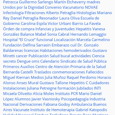
Petrecca
Guillermo Sarlengo
Martín Etcheverry
madres
Unidos por la Dignidad
Convenio
Vacunatorio
NOVAE
Infectología
Filtraciones
Alberto Petraglia
Histologías
Mariano
Rey
Daniel Petraglia
Resonador
Laura Oliva
Escuela de
Gobierno
Carolina Espila
Victor Urbani
Barrio La Favela
Órden de compra
Infancias y Juventudes
Hepatitis
Vanesa
González
Balance
Mabel Sonia Cabral
Hernando Lemaggio
Hospital “El Cruce”
funcional
Localización
Marcela Carmelino
Fundación
Delfina Sarrasín
Embarazo
cuil
Dr. Gonzalo
Baldarenas
licencias
Habitaciones
hemoderivados
Gustavo
Miretti
cancer
Publicación
Salud bucal
actividades
Ciencia
secreto
Dengue
oms
Calendario
Sindicato de Salud Pública
Primeros Auxilios
Centro de Atención Primaria de la Salud
Bernarda Castelli
Traslados
conmemoraciones
Fallecidos
Miguel Kiernan
Medios
Julia Muñoz
Raquel Perdomo
Horacio
Alonso
Anses
Mural
Gustavo Tallone
Hepetitis C
Cuidadores
Instalaciones
Juliana Petreigne
formación
Jubilados
INTI
Micaela Olivetto
Alicia Moles
Instituto
PCR
Mario Daniel
López
Alumnos
Javier Vasniosky
Psicopedagogía
Industria
Nacional
Derivaciones
Fabiana Godoy
Ambulancia
Buenos
Aires Vacunate
Instituto de Hemoterapia
Gabriel Katopodis