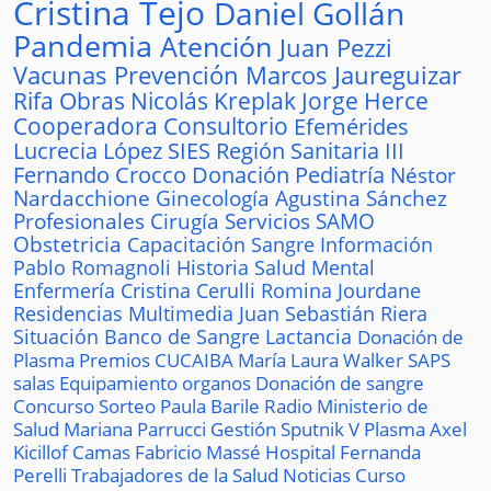
Cristina Tejo
Daniel Gollán
Pandemia
Atención
Juan Pezzi
Vacunas
Prevención
Marcos Jaureguizar
Rifa
Obras
Nicolás Kreplak
Jorge Herce
Cooperadora
Consultorio
Efemérides
Lucrecia López
SIES
Región Sanitaria III
Fernando Crocco
Donación
Pediatría
Néstor
Nardacchione
Ginecología
Agustina Sánchez
Profesionales
Cirugía
Servicios
SAMO
Obstetricia
Capacitación
Sangre
Información
Pablo Romagnoli
Historia
Salud Mental
Enfermería
Cristina Cerulli
Romina Jourdane
Residencias
Multimedia
Juan Sebastián Riera
Situación
Banco de Sangre
Lactancia
Donación de
Plasma
Premios
CUCAIBA
María Laura Walker
SAPS
salas
Equipamiento
organos
Donación de sangre
Concurso
Sorteo
Paula Barile
Radio
Ministerio de
Salud
Mariana Parrucci
Gestión
Sputnik V
Plasma
Axel
Kicillof
Camas
Fabricio Massé
Hospital
Fernanda
Perelli
Trabajadores de la Salud
Noticias
Curso