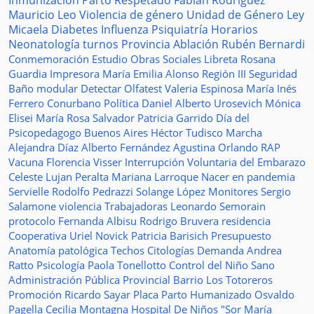
Inmunización
Parto Respetado
Fabián Rodríguez
Mauricio Leo
Violencia de género
Unidad de Género
Ley
Micaela
Diabetes
Influenza
Psiquiatría
Horarios
Neonatología
turnos
Provincia
Ablación
Rubén Bernardi
Conmemoración
Estudio
Obras Sociales
Libreta
Rosana
Guardia
Impresora
María Emilia Alonso
Región III
Seguridad
Baño modular
Detectar
Olfatest
Valeria Espinosa
María Inés
Ferrero
Conurbano
Política
Daniel Alberto Urosevich
Mónica
Elisei
María Rosa Salvador
Patricia Garrido
Día del
Psicopedagogo
Buenos Aires
Héctor Tudisco
Marcha
Alejandra Díaz
Alberto Fernández
Agustina Orlando
RAP
Vacuna
Florencia Visser
Interrupción Voluntaria del Embarazo
Celeste Lujan Peralta
Mariana Larroque
Nacer en pandemia
Servielle
Rodolfo Pedrazzi
Solange López
Monitores
Sergio
Salamone
violencia
Trabajadoras
Leonardo Semorain
protocolo
Fernanda Albisu
Rodrigo Bruvera
residencia
Cooperativa
Uriel Novick
Patricia Barisich
Presupuesto
Anatomía patológica
Techos
Citologías
Demanda
Andrea
Ratto
Psicología
Paola Tonellotto
Control del Niño Sano
Administración Pública Provincial
Barrio Los Totoreros
Promoción
Ricardo Sayar
Placa
Parto Humanizado
Osvaldo
Pagella
Cecilia Montagna
Hospital De Niños "Sor María