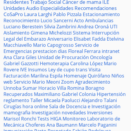
Residentes
Trabajo Social
Cáncer de mama
ILE
Unidades
Audio
Especialidades
Recomendaciones
CoSaPro
Laura Larghi
Pablo Pizzala
Estacionamiento
Reconocimiento
Lucio Sancerni
Acto
Ambulancias
Luciano Berestein
Silvia Zambrini
Andrea Oroná
UTI
Aislamiento
Gimena Michelozzi
Sistema
Interrupción
Legal del Embarazo
Aniversario
Elisabet Fadda
Etelvina
Macchiavello
Mario Capogrosso
Servicio de
Emergencias
prestacion
dias
Floreal Ferrara
intranet
Ana Clara Giles
Unidad de Procuración
Oncología
Gabriel Gazzotti
Hemoterapia
Carolina López
Mario
Rovere
IVE
Insumos
Ley de cupo trans
Visita
Facturación
Marilina Espila
Homenaje
Quirófano
Niños
web
Servicio
Mario Meoni
Zoom
Agradecimiento
Unnoba
Sumar
Horacio Villa
Romina Boragno
Recuperados
Maximiliano Gabriel
Colonia
Hipertensión
reglamento
Taller
Micaela Paolucci
Alejandro Talani
Cirugías
hora
online
Sala de Docencia e Investigación
mamografia
Investigación
novedades
Inversiones
Marisol Ronchi
Tests
HIGA
Monitoreo
Laboratorio de
Mecánica
Choferes
Ana Baumann
Marcelo Paganini