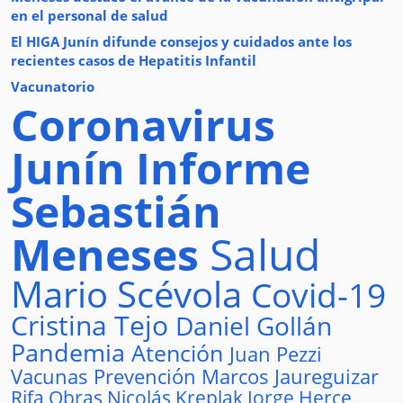
en el personal de salud
El HIGA Junín difunde consejos y cuidados ante los
recientes casos de Hepatitis Infantil
Vacunatorio
Coronavirus
Junín
Informe
Sebastián
Meneses
Salud
Mario Scévola
Covid-19
Cristina Tejo
Daniel Gollán
Pandemia
Atención
Juan Pezzi
Vacunas
Prevención
Marcos Jaureguizar
Rifa
Obras
Nicolás Kreplak
Jorge Herce