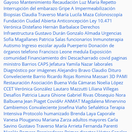
Gayoso
Mantenimiento
Recaudación
Luz María Repetto
Interrupción del embarazo
Gripe A
Impermeabilización
Biopsias
Claudia Traverso
María Lucila Maza
Colonoscopía
Fundación Ciudad Abierta
Anticoncepción
Ley 10.471
Verónica Distefano
Hernán Barbalace
Derechos
Infraestructura
Gustavo Durán
Gonzalo Almada
Urgencias
Sofía Magallanes
Patricia Salas
funcionarios
Inmunoterapia
Autismo
Ingreso escolar
ayuda
Puerperio
Donación de
órganos
telefono
Francisco Leone
medula
Exposición
comunidad
Financiamiento
dni
Descacharrado
covid
paginas
ministro
Barrios
CAPS
Jefatura
Yamila Nazar
laborales
Diagnóstico por imágenes
Alejandro Bravo
Claudio Dituro
Conveleciente
Barrio Ricardo Rojas
Romina Massari
3D
PAMI
Restauración
Asociación Buena Vida
Cámaras
Noelia López
CCET
Verónica González
Lautaro Mazzutti
Liliana Villegas
Desafíos
Patricia Laura Ghione
Gabriel Rivas
Obsequio
Nora
Balbuena
Jean Piaget
CovidAr
ANMAT
Magdalena Minervino
Cambiemos
Convaleciente
Josefina Viaño
Señalética
Terapia
Intensiva
Protocolo humanizado
Brenda Laya Caporale
Vanesa Plouganou
Mariana Zarza
adultos mayores
Carla
Savino
Gustavo Traverso
María Arrieta
Fernanda Parenti