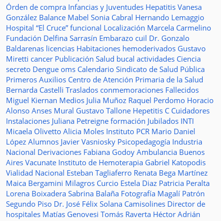
Órden de compra
Infancias y Juventudes
Hepatitis
Vanesa
González
Balance
Mabel Sonia Cabral
Hernando Lemaggio
Hospital “El Cruce”
funcional
Localización
Marcela Carmelino
Fundación
Delfina Sarrasín
Embarazo
cuil
Dr. Gonzalo
Baldarenas
licencias
Habitaciones
hemoderivados
Gustavo
Miretti
cancer
Publicación
Salud bucal
actividades
Ciencia
secreto
Dengue
oms
Calendario
Sindicato de Salud Pública
Primeros Auxilios
Centro de Atención Primaria de la Salud
Bernarda Castelli
Traslados
conmemoraciones
Fallecidos
Miguel Kiernan
Medios
Julia Muñoz
Raquel Perdomo
Horacio
Alonso
Anses
Mural
Gustavo Tallone
Hepetitis C
Cuidadores
Instalaciones
Juliana Petreigne
formación
Jubilados
INTI
Micaela Olivetto
Alicia Moles
Instituto
PCR
Mario Daniel
López
Alumnos
Javier Vasniosky
Psicopedagogía
Industria
Nacional
Derivaciones
Fabiana Godoy
Ambulancia
Buenos
Aires Vacunate
Instituto de Hemoterapia
Gabriel Katopodis
Vialidad Nacional
Esteban Tagliaferro
Renata Bega Martínez
Maica Bergamini
Milagros Curcio
Estela Diaz
Patricia Peralta
Lorena Boixadera
Sabrina Balaña
Fotografía
Magalí Patrón
Segundo Piso
Dr. José Félix Solana
Camisolines
Director de
hospitales
Matías Genovesi
Tomás Raverta
Héctor Adrián