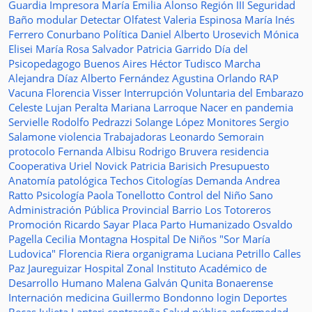
Guardia
Impresora
María Emilia Alonso
Región III
Seguridad
Baño modular
Detectar
Olfatest
Valeria Espinosa
María Inés
Ferrero
Conurbano
Política
Daniel Alberto Urosevich
Mónica
Elisei
María Rosa Salvador
Patricia Garrido
Día del
Psicopedagogo
Buenos Aires
Héctor Tudisco
Marcha
Alejandra Díaz
Alberto Fernández
Agustina Orlando
RAP
Vacuna
Florencia Visser
Interrupción Voluntaria del Embarazo
Celeste Lujan Peralta
Mariana Larroque
Nacer en pandemia
Servielle
Rodolfo Pedrazzi
Solange López
Monitores
Sergio
Salamone
violencia
Trabajadoras
Leonardo Semorain
protocolo
Fernanda Albisu
Rodrigo Bruvera
residencia
Cooperativa
Uriel Novick
Patricia Barisich
Presupuesto
Anatomía patológica
Techos
Citologías
Demanda
Andrea
Ratto
Psicología
Paola Tonellotto
Control del Niño Sano
Administración Pública Provincial
Barrio Los Totoreros
Promoción
Ricardo Sayar
Placa
Parto Humanizado
Osvaldo
Pagella
Cecilia Montagna
Hospital De Niños "Sor María
Ludovica"
Florencia Riera
organigrama
Luciana Petrillo
Calles
Paz Jaureguizar
Hospital Zonal
Instituto Académico de
Desarrollo Humano
Malena Galván
Qunita Bonaerense
Internación
medicina
Guillermo Bondonno
login
Deportes