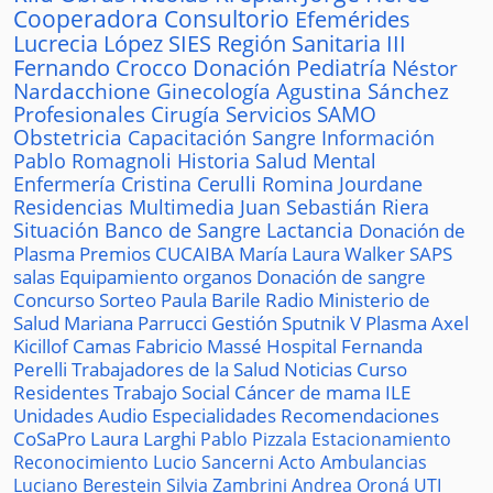
Cooperadora
Consultorio
Efemérides
Lucrecia López
SIES
Región Sanitaria III
Fernando Crocco
Donación
Pediatría
Néstor
Nardacchione
Ginecología
Agustina Sánchez
Profesionales
Cirugía
Servicios
SAMO
Obstetricia
Capacitación
Sangre
Información
Pablo Romagnoli
Historia
Salud Mental
Enfermería
Cristina Cerulli
Romina Jourdane
Residencias
Multimedia
Juan Sebastián Riera
Situación
Banco de Sangre
Lactancia
Donación de
Plasma
Premios
CUCAIBA
María Laura Walker
SAPS
salas
Equipamiento
organos
Donación de sangre
Concurso
Sorteo
Paula Barile
Radio
Ministerio de
Salud
Mariana Parrucci
Gestión
Sputnik V
Plasma
Axel
Kicillof
Camas
Fabricio Massé
Hospital
Fernanda
Perelli
Trabajadores de la Salud
Noticias
Curso
Residentes
Trabajo Social
Cáncer de mama
ILE
Unidades
Audio
Especialidades
Recomendaciones
CoSaPro
Laura Larghi
Pablo Pizzala
Estacionamiento
Reconocimiento
Lucio Sancerni
Acto
Ambulancias
Luciano Berestein
Silvia Zambrini
Andrea Oroná
UTI