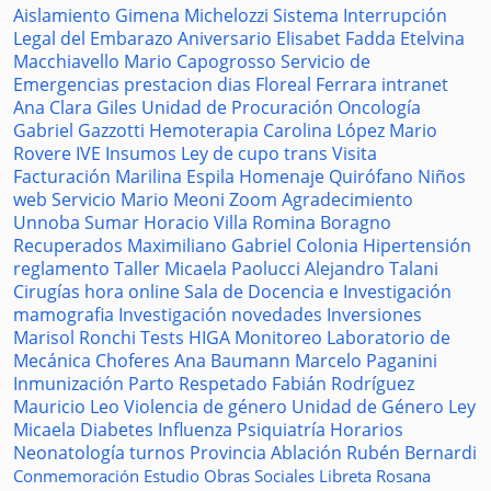
Aislamiento
Gimena Michelozzi
Sistema
Interrupción
Legal del Embarazo
Aniversario
Elisabet Fadda
Etelvina
Macchiavello
Mario Capogrosso
Servicio de
Emergencias
prestacion
dias
Floreal Ferrara
intranet
Ana Clara Giles
Unidad de Procuración
Oncología
Gabriel Gazzotti
Hemoterapia
Carolina López
Mario
Rovere
IVE
Insumos
Ley de cupo trans
Visita
Facturación
Marilina Espila
Homenaje
Quirófano
Niños
web
Servicio
Mario Meoni
Zoom
Agradecimiento
Unnoba
Sumar
Horacio Villa
Romina Boragno
Recuperados
Maximiliano Gabriel
Colonia
Hipertensión
reglamento
Taller
Micaela Paolucci
Alejandro Talani
Cirugías
hora
online
Sala de Docencia e Investigación
mamografia
Investigación
novedades
Inversiones
Marisol Ronchi
Tests
HIGA
Monitoreo
Laboratorio de
Mecánica
Choferes
Ana Baumann
Marcelo Paganini
Inmunización
Parto Respetado
Fabián Rodríguez
Mauricio Leo
Violencia de género
Unidad de Género
Ley
Micaela
Diabetes
Influenza
Psiquiatría
Horarios
Neonatología
turnos
Provincia
Ablación
Rubén Bernardi
Conmemoración
Estudio
Obras Sociales
Libreta
Rosana