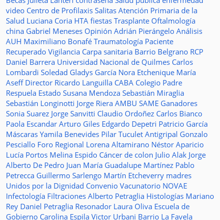
Becas Julieta Lanteri
contraseña
Salud pública
enfermedad
video
Centro de Profilaxis
Salitas
Atención Primaria de la
Salud
Luciana Coria
HTA
fiestas
Trasplante
Oftalmología
china
Gabriel Meneses
Opinión
Adrián Pierángelo
Análisis
AUH
Maximiliano Bonafé
Traumatología
Paciente
Recuperado
Vigilancia
Carpa sanitaria
Barrio Belgrano
RCP
Daniel Barrera
Universidad Nacional de Quilmes
Carlos
Lombardi
Soledad
Gladys García
Nora Etchenique
María
Aseff
Director
Ricardo Languilla
CABA
Colegio Padre
Respuela
Estado
Susana Mendoza
Sebastián Miraglia
Sebastián Longinotti
Jorge Riera
AMBU
SAME
Ganadores
Sonia Suarez
Jorge Sanvitti
Claudio Ordoñez
Carlos Bianco
Paola Escandar
Arturo Giles
Edgardo Depetri
Patricio García
Máscaras
Yamila Benevides
Pilar Tuculet
Antigripal
Gonzalo
Pesciallo
Foro Regional
Lorena Altamirano
Néstor Aparicio
Lucía Portos
Melina Espido
Cáncer de colon
Julio Alak
Jorge
Alberto De Pedro Juan
María Guadalupe Martínez
Pablo
Petrecca
Guillermo Sarlengo
Martín Etcheverry
madres
Unidos por la Dignidad
Convenio
Vacunatorio
NOVAE
Infectología
Filtraciones
Alberto Petraglia
Histologías
Mariano
Rey
Daniel Petraglia
Resonador
Laura Oliva
Escuela de
Gobierno
Carolina Espila
Victor Urbani
Barrio La Favela