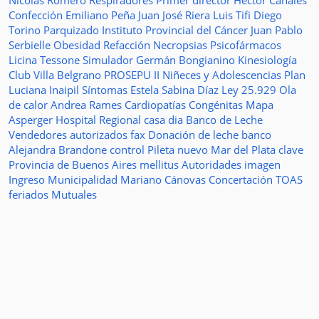
Nicolás Romero
Respiradores
Primer director
Héctor Canales
Confección
Emiliano Peña
Juan José Riera
Luis Tifi
Diego
Torino
Parquizado
Instituto Provincial del Cáncer
Juan Pablo
Serbielle
Obesidad
Refacción
Necropsias
Psicofármacos
Licina Tessone
Simulador
Germán Bongianino
Kinesiología
Club Villa Belgrano
PROSEPU II
Niñeces y Adolescencias
Plan
Luciana Inaipil
Síntomas
Estela Sabina Díaz
Ley 25.929
Ola
de calor
Andrea Rames
Cardiopatías Congénitas
Mapa
Asperger
Hospital Regional
casa
dia
Banco de Leche
Vendedores autorizados
fax
Donación de leche
banco
Alejandra Brandone
control
Pileta
nuevo
Mar del Plata
clave
Provincia de Buenos Aires
mellitus
Autoridades
imagen
Ingreso
Municipalidad
Mariano Cánovas
Concertación TOAS
feriados
Mutuales