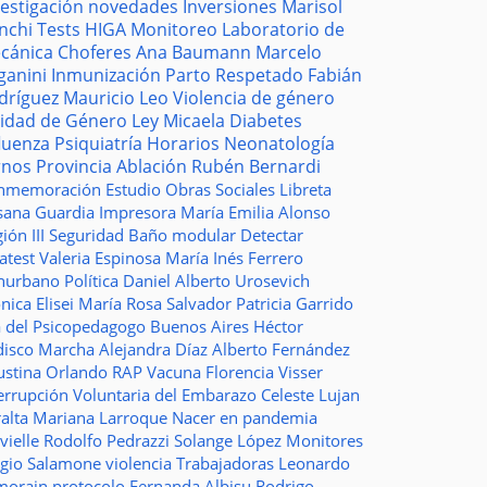
vestigación
novedades
Inversiones
Marisol
nchi
Tests
HIGA
Monitoreo
Laboratorio de
cánica
Choferes
Ana Baumann
Marcelo
ganini
Inmunización
Parto Respetado
Fabián
dríguez
Mauricio Leo
Violencia de género
idad de Género
Ley Micaela
Diabetes
fluenza
Psiquiatría
Horarios
Neonatología
rnos
Provincia
Ablación
Rubén Bernardi
nmemoración
Estudio
Obras Sociales
Libreta
sana Guardia
Impresora
María Emilia Alonso
ión III
Seguridad
Baño modular
Detectar
atest
Valeria Espinosa
María Inés Ferrero
nurbano
Política
Daniel Alberto Urosevich
ica Elisei
María Rosa Salvador
Patricia Garrido
a del Psicopedagogo
Buenos Aires
Héctor
disco
Marcha
Alejandra Díaz
Alberto Fernández
ustina Orlando
RAP
Vacuna
Florencia Visser
errupción Voluntaria del Embarazo
Celeste Lujan
ralta
Mariana Larroque
Nacer en pandemia
vielle
Rodolfo Pedrazzi
Solange López
Monitores
rgio Salamone
violencia
Trabajadoras
Leonardo
morain
protocolo
Fernanda Albisu
Rodrigo