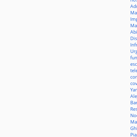
Ad
Ma
Im
Ma
Ab
Di
Inf
Ur
fu
es
te
co
co
Ya
Al
Bar
Re
No
Ma
Gh
Pi