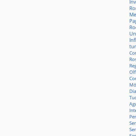
In
Ro
Me
Pa
Ro
Un
In
tu
Co
Ro
Reg
Olf
Co
Món
Dí
Tu
Ag
Int
Pe
Ser
Se
Se