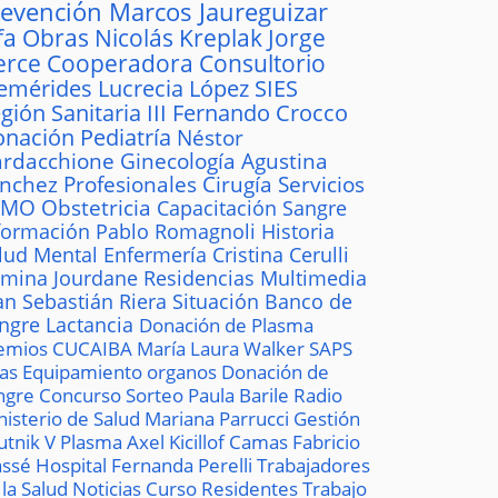
revención
Marcos Jaureguizar
fa
Obras
Nicolás Kreplak
Jorge
erce
Cooperadora
Consultorio
emérides
Lucrecia López
SIES
gión Sanitaria III
Fernando Crocco
onación
Pediatría
Néstor
rdacchione
Ginecología
Agustina
ánchez
Profesionales
Cirugía
Servicios
AMO
Obstetricia
Capacitación
Sangre
formación
Pablo Romagnoli
Historia
lud Mental
Enfermería
Cristina Cerulli
mina Jourdane
Residencias
Multimedia
an Sebastián Riera
Situación
Banco de
ngre
Lactancia
Donación de Plasma
emios
CUCAIBA
María Laura Walker
SAPS
las
Equipamiento
organos
Donación de
ngre
Concurso
Sorteo
Paula Barile
Radio
nisterio de Salud
Mariana Parrucci
Gestión
utnik V
Plasma
Axel Kicillof
Camas
Fabricio
ssé
Hospital
Fernanda Perelli
Trabajadores
 la Salud
Noticias
Curso
Residentes
Trabajo