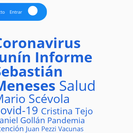
cto
Entrar
Coronavirus
Junín
Informe
Sebastián
Meneses
Salud
ario Scévola
ovid-19
Cristina Tejo
aniel Gollán
Pandemia
tención
Juan Pezzi
Vacunas