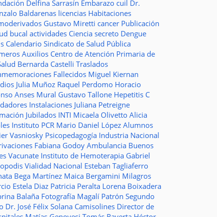
ndación
Delfina Sarrasín
Embarazo
cuil
Dr.
nzalo Baldarenas
licencias
Habitaciones
moderivados
Gustavo Miretti
cancer
Publicación
lud bucal
actividades
Ciencia
secreto
Dengue
ms
Calendario
Sindicato de Salud Pública
imeros Auxilios
Centro de Atención Primaria de
Salud
Bernarda Castelli
Traslados
nmemoraciones
Fallecidos
Miguel Kiernan
dios
Julia Muñoz
Raquel Perdomo
Horacio
onso
Anses
Mural
Gustavo Tallone
Hepetitis C
idadores
Instalaciones
Juliana Petreigne
rmación
Jubilados
INTI
Micaela Olivetto
Alicia
les
Instituto
PCR
Mario Daniel López
Alumnos
ier Vasniosky
Psicopedagogía
Industria Nacional
rivaciones
Fabiana Godoy
Ambulancia
Buenos
res Vacunate
Instituto de Hemoterapia
Gabriel
topodis
Vialidad Nacional
Esteban Tagliaferro
nata Bega Martínez
Maica Bergamini
Milagros
rcio
Estela Diaz
Patricia Peralta
Lorena Boixadera
brina Balaña
Fotografía
Magalí Patrón
Segundo
so
Dr. José Félix Solana
Camisolines
Director de
spitales
Matías Genovesi
Tomás Raverta
Héctor