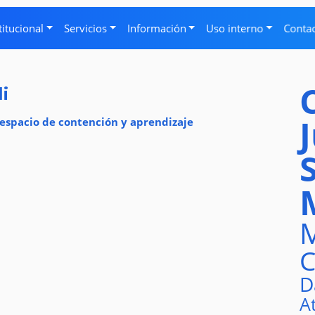
titucional
Servicios
Información
Uso interno
Conta
i
 espacio de contención y aprendizaje
M
C
D
A