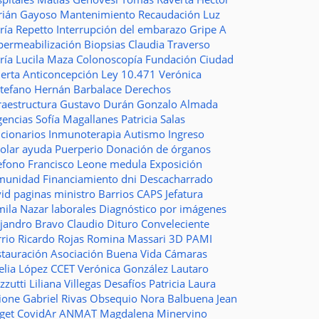
rián Gayoso
Mantenimiento
Recaudación
Luz
ría Repetto
Interrupción del embarazo
Gripe A
permeabilización
Biopsias
Claudia Traverso
ría Lucila Maza
Colonoscopía
Fundación Ciudad
ierta
Anticoncepción
Ley 10.471
Verónica
stefano
Hernán Barbalace
Derechos
raestructura
Gustavo Durán
Gonzalo Almada
gencias
Sofía Magallanes
Patricia Salas
ncionarios
Inmunoterapia
Autismo
Ingreso
colar
ayuda
Puerperio
Donación de órganos
lefono
Francisco Leone
medula
Exposición
munidad
Financiamiento
dni
Descacharrado
vid
paginas
ministro
Barrios
CAPS
Jefatura
mila Nazar
laborales
Diagnóstico por imágenes
ejandro Bravo
Claudio Dituro
Conveleciente
rio Ricardo Rojas
Romina Massari
3D
PAMI
stauración
Asociación Buena Vida
Cámaras
elia López
CCET
Verónica González
Lautaro
zzutti
Liliana Villegas
Desafíos
Patricia Laura
ione
Gabriel Rivas
Obsequio
Nora Balbuena
Jean
aget
CovidAr
ANMAT
Magdalena Minervino