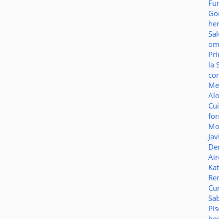
Fu
Go
he
Sa
o
Pr
la 
co
Me
Al
Cu
fo
Mo
Jav
De
Ai
Ka
Re
Cu
Sa
Pi
ho