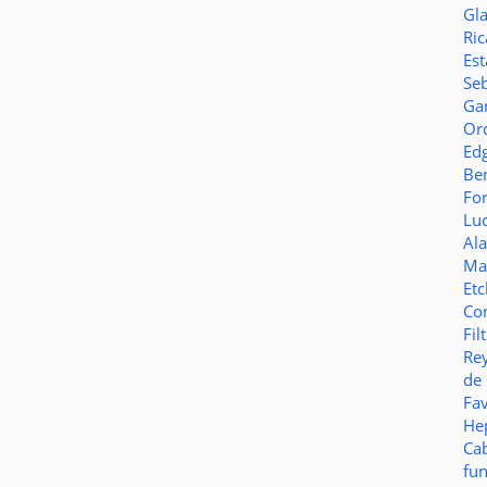
Gl
Ric
Es
Seb
Ga
Or
Ed
Be
Fo
Lu
Al
Ma
Et
Co
Fil
Re
de
Fa
Hep
Ca
fu