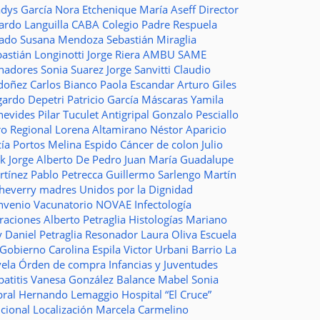
adys García
Nora Etchenique
María Aseff
Director
ardo Languilla
CABA
Colegio Padre Respuela
tado
Susana Mendoza
Sebastián Miraglia
astián Longinotti
Jorge Riera
AMBU
SAME
nadores
Sonia Suarez
Jorge Sanvitti
Claudio
doñez
Carlos Bianco
Paola Escandar
Arturo Giles
gardo Depetri
Patricio García
Máscaras
Yamila
nevides
Pilar Tuculet
Antigripal
Gonzalo Pesciallo
ro Regional
Lorena Altamirano
Néstor Aparicio
cía Portos
Melina Espido
Cáncer de colon
Julio
ak
Jorge Alberto De Pedro Juan
María Guadalupe
rtínez
Pablo Petrecca
Guillermo Sarlengo
Martín
cheverry
madres
Unidos por la Dignidad
nvenio
Vacunatorio
NOVAE
Infectología
traciones
Alberto Petraglia
Histologías
Mariano
y
Daniel Petraglia
Resonador
Laura Oliva
Escuela
 Gobierno
Carolina Espila
Victor Urbani
Barrio La
vela
Órden de compra
Infancias y Juventudes
atitis
Vanesa González
Balance
Mabel Sonia
bral
Hernando Lemaggio
Hospital “El Cruce”
ncional
Localización
Marcela Carmelino