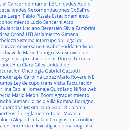
cial
Cáncer de mama
ILE
Unidades
Audio
pecialidades
Recomendaciones
CoSaPro
ura Larghi
Pablo Pizzala
Estacionamiento
conocimiento
Lucio Sancerni
Acto
bulancias
Luciano Berestein
Silvia Zambrini
drea Oroná
UTI
Aislamiento
Gimena
chelozzi
Sistema
Interrupción Legal del
barazo
Aniversario
Elisabet Fadda
Etelvina
cchiavello
Mario Capogrosso
Servicio de
ergencias
prestacion
dias
Floreal Ferrara
tranet
Ana Clara Giles
Unidad de
ocuración
Oncología
Gabriel Gazzotti
moterapia
Carolina López
Mario Rovere
IVE
sumos
Ley de cupo trans
Visita
Facturación
rilina Espila
Homenaje
Quirófano
Niños
web
rvicio
Mario Meoni
Zoom
Agradecimiento
noba
Sumar
Horacio Villa
Romina Boragno
cuperados
Maximiliano Gabriel
Colonia
pertensión
reglamento
Taller
Micaela
olucci
Alejandro Talani
Cirugías
hora
online
la de Docencia e Investigación
mamografia