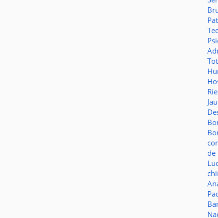
Br
Pat
Te
Psi
Adm
To
Hu
Hos
Ri
Ja
De
Bo
Bo
co
de 
Lu
ch
Aná
Pa
Ba
Na