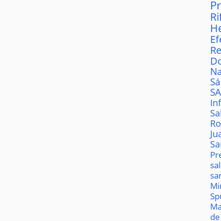
P
Ri
H
Ef
Re
D
Na
S
S
In
Sa
Ro
Ju
Sa
Pr
sa
sa
Mi
Sp
Ma
de