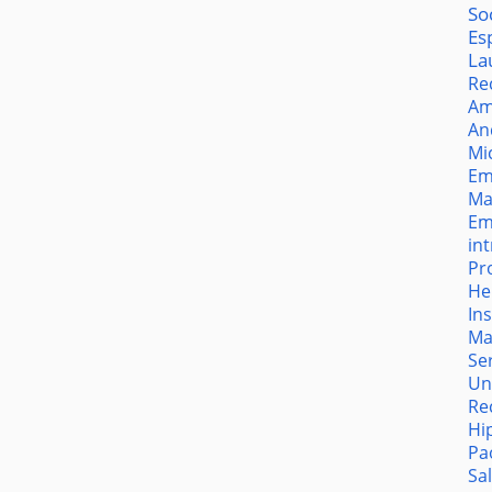
So
Es
La
Re
Am
An
Mi
Em
Ma
Em
in
Pr
He
In
Ma
Se
Un
Re
Hi
Pa
Sa