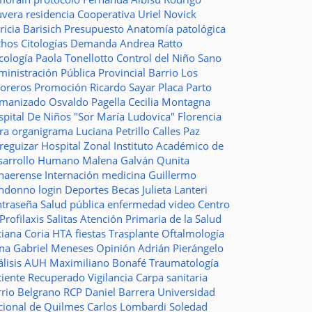
uvera
residencia
Cooperativa
Uriel Novick
ricia Barisich
Presupuesto
Anatomía patológica
chos
Citologías
Demanda
Andrea Ratto
cología
Paola Tonellotto
Control del Niño Sano
inistración Pública Provincial
Barrio Los
toreros
Promoción
Ricardo Sayar
Placa
Parto
manizado
Osvaldo Pagella
Cecilia Montagna
pital De Niños "Sor María Ludovica"
Florencia
era
organigrama
Luciana Petrillo
Calles
Paz
ureguizar
Hospital Zonal
Instituto Académico de
sarrollo Humano
Malena Galván
Qunita
naerense
Internación
medicina
Guillermo
ndonno
login
Deportes
Becas Julieta Lanteri
ntraseña
Salud pública
enfermedad
video
Centro
Profilaxis
Salitas
Atención Primaria de la Salud
ciana Coria
HTA
fiestas
Trasplante
Oftalmología
ina
Gabriel Meneses
Opinión
Adrián Pierángelo
lisis
AUH
Maximiliano Bonafé
Traumatología
ciente Recuperado
Vigilancia
Carpa sanitaria
rrio Belgrano
RCP
Daniel Barrera
Universidad
cional de Quilmes
Carlos Lombardi
Soledad