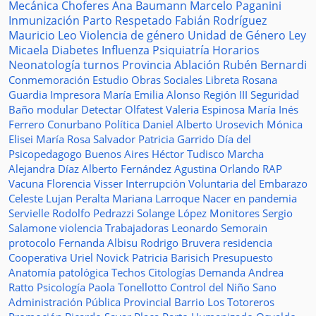
Mecánica
Choferes
Ana Baumann
Marcelo Paganini
Inmunización
Parto Respetado
Fabián Rodríguez
Mauricio Leo
Violencia de género
Unidad de Género
Ley
Micaela
Diabetes
Influenza
Psiquiatría
Horarios
Neonatología
turnos
Provincia
Ablación
Rubén Bernardi
Conmemoración
Estudio
Obras Sociales
Libreta
Rosana
Guardia
Impresora
María Emilia Alonso
Región III
Seguridad
Baño modular
Detectar
Olfatest
Valeria Espinosa
María Inés
Ferrero
Conurbano
Política
Daniel Alberto Urosevich
Mónica
Elisei
María Rosa Salvador
Patricia Garrido
Día del
Psicopedagogo
Buenos Aires
Héctor Tudisco
Marcha
Alejandra Díaz
Alberto Fernández
Agustina Orlando
RAP
Vacuna
Florencia Visser
Interrupción Voluntaria del Embarazo
Celeste Lujan Peralta
Mariana Larroque
Nacer en pandemia
Servielle
Rodolfo Pedrazzi
Solange López
Monitores
Sergio
Salamone
violencia
Trabajadoras
Leonardo Semorain
protocolo
Fernanda Albisu
Rodrigo Bruvera
residencia
Cooperativa
Uriel Novick
Patricia Barisich
Presupuesto
Anatomía patológica
Techos
Citologías
Demanda
Andrea
Ratto
Psicología
Paola Tonellotto
Control del Niño Sano
Administración Pública Provincial
Barrio Los Totoreros