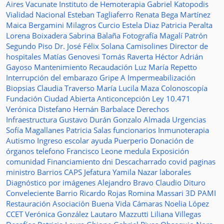
Aires Vacunate
Instituto de Hemoterapia
Gabriel Katopodis
Vialidad Nacional
Esteban Tagliaferro
Renata Bega Martínez
Maica Bergamini
Milagros Curcio
Estela Diaz
Patricia Peralta
Lorena Boixadera
Sabrina Balaña
Fotografía
Magalí Patrón
Segundo Piso
Dr. José Félix Solana
Camisolines
Director de
hospitales
Matías Genovesi
Tomás Raverta
Héctor Adrián
Gayoso
Mantenimiento
Recaudación
Luz María Repetto
Interrupción del embarazo
Gripe A
Impermeabilización
Biopsias
Claudia Traverso
María Lucila Maza
Colonoscopía
Fundación Ciudad Abierta
Anticoncepción
Ley 10.471
Verónica Distefano
Hernán Barbalace
Derechos
Infraestructura
Gustavo Durán
Gonzalo Almada
Urgencias
Sofía Magallanes
Patricia Salas
funcionarios
Inmunoterapia
Autismo
Ingreso escolar
ayuda
Puerperio
Donación de
órganos
telefono
Francisco Leone
medula
Exposición
comunidad
Financiamiento
dni
Descacharrado
covid
paginas
ministro
Barrios
CAPS
Jefatura
Yamila Nazar
laborales
Diagnóstico por imágenes
Alejandro Bravo
Claudio Dituro
Conveleciente
Barrio Ricardo Rojas
Romina Massari
3D
PAMI
Restauración
Asociación Buena Vida
Cámaras
Noelia López
CCET
Verónica González
Lautaro Mazzutti
Liliana Villegas