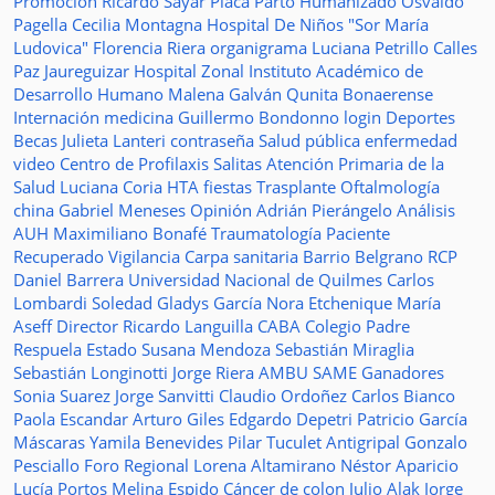
Promoción
Ricardo Sayar
Placa
Parto Humanizado
Osvaldo
Pagella
Cecilia Montagna
Hospital De Niños "Sor María
Ludovica"
Florencia Riera
organigrama
Luciana Petrillo
Calles
Paz Jaureguizar
Hospital Zonal
Instituto Académico de
Desarrollo Humano
Malena Galván
Qunita Bonaerense
Internación
medicina
Guillermo Bondonno
login
Deportes
Becas Julieta Lanteri
contraseña
Salud pública
enfermedad
video
Centro de Profilaxis
Salitas
Atención Primaria de la
Salud
Luciana Coria
HTA
fiestas
Trasplante
Oftalmología
china
Gabriel Meneses
Opinión
Adrián Pierángelo
Análisis
AUH
Maximiliano Bonafé
Traumatología
Paciente
Recuperado
Vigilancia
Carpa sanitaria
Barrio Belgrano
RCP
Daniel Barrera
Universidad Nacional de Quilmes
Carlos
Lombardi
Soledad
Gladys García
Nora Etchenique
María
Aseff
Director
Ricardo Languilla
CABA
Colegio Padre
Respuela
Estado
Susana Mendoza
Sebastián Miraglia
Sebastián Longinotti
Jorge Riera
AMBU
SAME
Ganadores
Sonia Suarez
Jorge Sanvitti
Claudio Ordoñez
Carlos Bianco
Paola Escandar
Arturo Giles
Edgardo Depetri
Patricio García
Máscaras
Yamila Benevides
Pilar Tuculet
Antigripal
Gonzalo
Pesciallo
Foro Regional
Lorena Altamirano
Néstor Aparicio
Lucía Portos
Melina Espido
Cáncer de colon
Julio Alak
Jorge