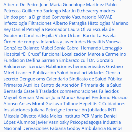
Alberto De Pedro Juan
María Guadalupe Martínez
Pablo
Petrecca
Guillermo Sarlengo
Martín Etcheverry
madres
Unidos por la Dignidad
Convenio
Vacunatorio
NOVAE
Infectología
Filtraciones
Alberto Petraglia
Histologías
Mariano
Rey
Daniel Petraglia
Resonador
Laura Oliva
Escuela de
Gobierno
Carolina Espila
Victor Urbani
Barrio La Favela
Órden de compra
Infancias y Juventudes
Hepatitis
Vanesa
González
Balance
Mabel Sonia Cabral
Hernando Lemaggio
Hospital “El Cruce”
funcional
Localización
Marcela Carmelino
Fundación
Delfina Sarrasín
Embarazo
cuil
Dr. Gonzalo
Baldarenas
licencias
Habitaciones
hemoderivados
Gustavo
Miretti
cancer
Publicación
Salud bucal
actividades
Ciencia
secreto
Dengue
oms
Calendario
Sindicato de Salud Pública
Primeros Auxilios
Centro de Atención Primaria de la Salud
Bernarda Castelli
Traslados
conmemoraciones
Fallecidos
Miguel Kiernan
Medios
Julia Muñoz
Raquel Perdomo
Horacio
Alonso
Anses
Mural
Gustavo Tallone
Hepetitis C
Cuidadores
Instalaciones
Juliana Petreigne
formación
Jubilados
INTI
Micaela Olivetto
Alicia Moles
Instituto
PCR
Mario Daniel
López
Alumnos
Javier Vasniosky
Psicopedagogía
Industria
Nacional
Derivaciones
Fabiana Godoy
Ambulancia
Buenos