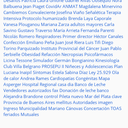
Desafíos
Patricia Laura Ghione
Gabriel Rivas
Obsequio
Nora
Balbuena
Jean Piaget
CovidAr
ANMAT
Magdalena Minervino
Cambiemos
Convaleciente
Josefina Viaño
Señalética
Terapia
Intensiva
Protocolo humanizado
Brenda Laya Caporale
Vanesa Plouganou
Mariana Zarza
adultos mayores
Carla
Savino
Gustavo Traverso
María Arrieta
Fernanda Parenti
Nicolás Romero
Respiradores
Primer director
Héctor Canales
Confección
Emiliano Peña
Juan José Riera
Luis Tifi
Diego
Torino
Parquizado
Instituto Provincial del Cáncer
Juan Pablo
Serbielle
Obesidad
Refacción
Necropsias
Psicofármacos
Licina Tessone
Simulador
Germán Bongianino
Kinesiología
Club Villa Belgrano
PROSEPU II
Niñeces y Adolescencias
Plan
Luciana Inaipil
Síntomas
Estela Sabina Díaz
Ley 25.929
Ola
de calor
Andrea Rames
Cardiopatías Congénitas
Mapa
Asperger
Hospital Regional
casa
dia
Banco de Leche
Vendedores autorizados
fax
Donación de leche
banco
Alejandra Brandone
control
Pileta
nuevo
Mar del Plata
clave
Provincia de Buenos Aires
mellitus
Autoridades
imagen
Ingreso
Municipalidad
Mariano Cánovas
Concertación TOAS
feriados
Mutuales