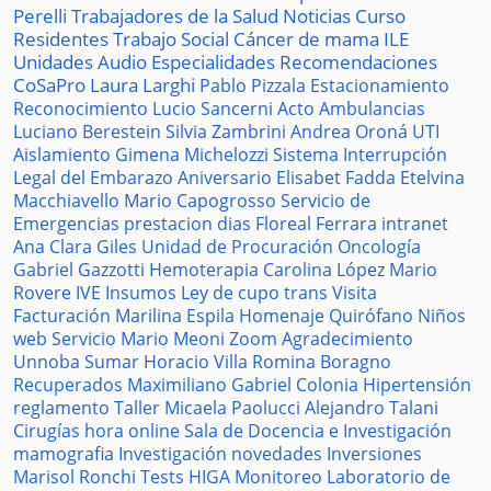
Perelli
Trabajadores de la Salud
Noticias
Curso
Residentes
Trabajo Social
Cáncer de mama
ILE
Unidades
Audio
Especialidades
Recomendaciones
CoSaPro
Laura Larghi
Pablo Pizzala
Estacionamiento
Reconocimiento
Lucio Sancerni
Acto
Ambulancias
Luciano Berestein
Silvia Zambrini
Andrea Oroná
UTI
Aislamiento
Gimena Michelozzi
Sistema
Interrupción
Legal del Embarazo
Aniversario
Elisabet Fadda
Etelvina
Macchiavello
Mario Capogrosso
Servicio de
Emergencias
prestacion
dias
Floreal Ferrara
intranet
Ana Clara Giles
Unidad de Procuración
Oncología
Gabriel Gazzotti
Hemoterapia
Carolina López
Mario
Rovere
IVE
Insumos
Ley de cupo trans
Visita
Facturación
Marilina Espila
Homenaje
Quirófano
Niños
web
Servicio
Mario Meoni
Zoom
Agradecimiento
Unnoba
Sumar
Horacio Villa
Romina Boragno
Recuperados
Maximiliano Gabriel
Colonia
Hipertensión
reglamento
Taller
Micaela Paolucci
Alejandro Talani
Cirugías
hora
online
Sala de Docencia e Investigación
mamografia
Investigación
novedades
Inversiones
Marisol Ronchi
Tests
HIGA
Monitoreo
Laboratorio de