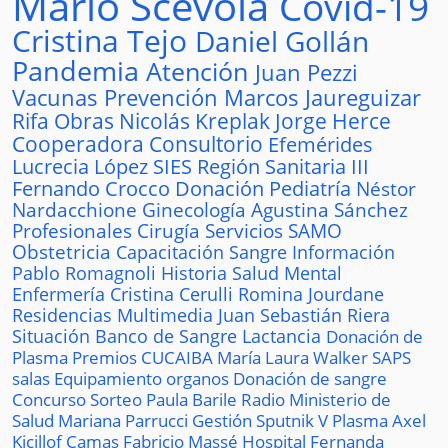
Mario Scévola
Covid-19
Cristina Tejo
Daniel Gollán
Pandemia
Atención
Juan Pezzi
Vacunas
Prevención
Marcos Jaureguizar
Rifa
Obras
Nicolás Kreplak
Jorge Herce
Cooperadora
Consultorio
Efemérides
Lucrecia López
SIES
Región Sanitaria III
Fernando Crocco
Donación
Pediatría
Néstor
Nardacchione
Ginecología
Agustina Sánchez
Profesionales
Cirugía
Servicios
SAMO
Obstetricia
Capacitación
Sangre
Información
Pablo Romagnoli
Historia
Salud Mental
Enfermería
Cristina Cerulli
Romina Jourdane
Residencias
Multimedia
Juan Sebastián Riera
Situación
Banco de Sangre
Lactancia
Donación de
Plasma
Premios
CUCAIBA
María Laura Walker
SAPS
salas
Equipamiento
organos
Donación de sangre
Concurso
Sorteo
Paula Barile
Radio
Ministerio de
Salud
Mariana Parrucci
Gestión
Sputnik V
Plasma
Axel
Kicillof
Camas
Fabricio Massé
Hospital
Fernanda