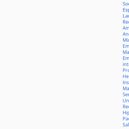
So
Es
La
Re
Am
An
Mi
Em
Ma
Em
in
Pr
He
In
Ma
Se
Un
Re
Hi
Pa
Sa