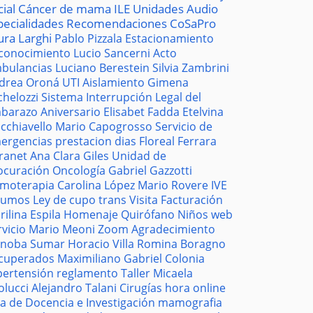
cial
Cáncer de mama
ILE
Unidades
Audio
pecialidades
Recomendaciones
CoSaPro
ura Larghi
Pablo Pizzala
Estacionamiento
conocimiento
Lucio Sancerni
Acto
bulancias
Luciano Berestein
Silvia Zambrini
drea Oroná
UTI
Aislamiento
Gimena
chelozzi
Sistema
Interrupción Legal del
barazo
Aniversario
Elisabet Fadda
Etelvina
cchiavello
Mario Capogrosso
Servicio de
ergencias
prestacion
dias
Floreal Ferrara
tranet
Ana Clara Giles
Unidad de
ocuración
Oncología
Gabriel Gazzotti
moterapia
Carolina López
Mario Rovere
IVE
sumos
Ley de cupo trans
Visita
Facturación
rilina Espila
Homenaje
Quirófano
Niños
web
rvicio
Mario Meoni
Zoom
Agradecimiento
noba
Sumar
Horacio Villa
Romina Boragno
cuperados
Maximiliano Gabriel
Colonia
pertensión
reglamento
Taller
Micaela
olucci
Alejandro Talani
Cirugías
hora
online
la de Docencia e Investigación
mamografia