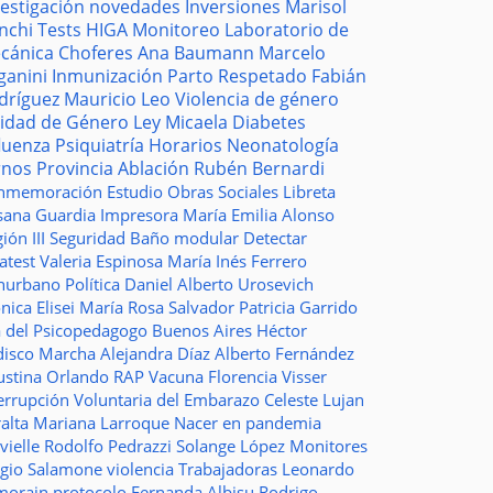
vestigación
novedades
Inversiones
Marisol
nchi
Tests
HIGA
Monitoreo
Laboratorio de
cánica
Choferes
Ana Baumann
Marcelo
ganini
Inmunización
Parto Respetado
Fabián
dríguez
Mauricio Leo
Violencia de género
idad de Género
Ley Micaela
Diabetes
fluenza
Psiquiatría
Horarios
Neonatología
rnos
Provincia
Ablación
Rubén Bernardi
nmemoración
Estudio
Obras Sociales
Libreta
sana Guardia
Impresora
María Emilia Alonso
ión III
Seguridad
Baño modular
Detectar
atest
Valeria Espinosa
María Inés Ferrero
nurbano
Política
Daniel Alberto Urosevich
ica Elisei
María Rosa Salvador
Patricia Garrido
a del Psicopedagogo
Buenos Aires
Héctor
disco
Marcha
Alejandra Díaz
Alberto Fernández
ustina Orlando
RAP
Vacuna
Florencia Visser
errupción Voluntaria del Embarazo
Celeste Lujan
ralta
Mariana Larroque
Nacer en pandemia
vielle
Rodolfo Pedrazzi
Solange López
Monitores
rgio Salamone
violencia
Trabajadoras
Leonardo
morain
protocolo
Fernanda Albisu
Rodrigo