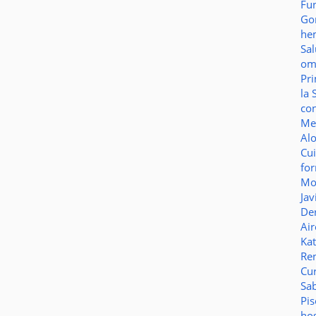
Fu
Go
he
Sa
o
Pr
la 
co
Me
Al
Cu
fo
Mo
Jav
De
Ai
Ka
Re
Cu
Sa
Pi
ho