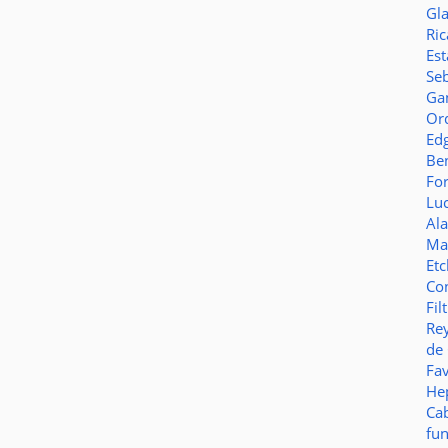
Gl
Ric
Es
Seb
Ga
Or
Ed
Be
Fo
Lu
Al
Ma
Et
Co
Fil
Re
de
Fa
Hep
Ca
fu