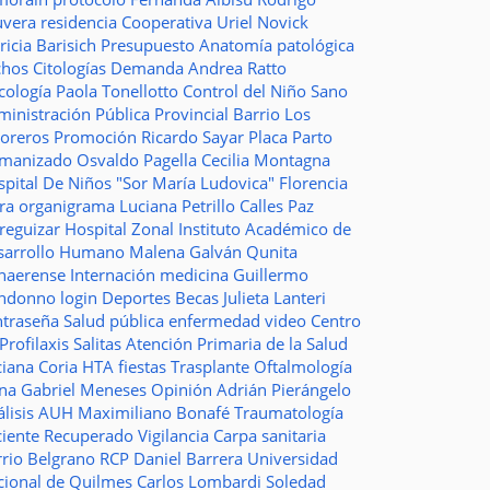
uvera
residencia
Cooperativa
Uriel Novick
ricia Barisich
Presupuesto
Anatomía patológica
chos
Citologías
Demanda
Andrea Ratto
cología
Paola Tonellotto
Control del Niño Sano
inistración Pública Provincial
Barrio Los
toreros
Promoción
Ricardo Sayar
Placa
Parto
manizado
Osvaldo Pagella
Cecilia Montagna
pital De Niños "Sor María Ludovica"
Florencia
era
organigrama
Luciana Petrillo
Calles
Paz
ureguizar
Hospital Zonal
Instituto Académico de
sarrollo Humano
Malena Galván
Qunita
naerense
Internación
medicina
Guillermo
ndonno
login
Deportes
Becas Julieta Lanteri
ntraseña
Salud pública
enfermedad
video
Centro
Profilaxis
Salitas
Atención Primaria de la Salud
ciana Coria
HTA
fiestas
Trasplante
Oftalmología
ina
Gabriel Meneses
Opinión
Adrián Pierángelo
lisis
AUH
Maximiliano Bonafé
Traumatología
ciente Recuperado
Vigilancia
Carpa sanitaria
rrio Belgrano
RCP
Daniel Barrera
Universidad
cional de Quilmes
Carlos Lombardi
Soledad