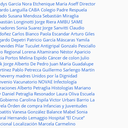
adys García
Nora Etchenique
María Aseff
Director
ardo Languilla
CABA
Colegio Padre Respuela
tado
Susana Mendoza
Sebastián Miraglia
astián Longinotti
Jorge Riera
AMBU
SAME
nadores
Sonia Suarez
Jorge Sanvitti
Claudio
doñez
Carlos Bianco
Paola Escandar
Arturo Giles
gardo Depetri
Patricio García
Máscaras
Yamila
nevides
Pilar Tuculet
Antigripal
Gonzalo Pesciallo
ro Regional
Lorena Altamirano
Néstor Aparicio
cía Portos
Melina Espido
Cáncer de colon
Julio
ak
Jorge Alberto De Pedro Juan
María Guadalupe
rtínez
Pablo Petrecca
Guillermo Sarlengo
Martín
cheverry
madres
Unidos por la Dignidad
nvenio
Vacunatorio
NOVAE
Infectología
traciones
Alberto Petraglia
Histologías
Mariano
y
Daniel Petraglia
Resonador
Laura Oliva
Escuela
 Gobierno
Carolina Espila
Victor Urbani
Barrio La
vela
Órden de compra
Infancias y Juventudes
atitis
Vanesa González
Balance
Mabel Sonia
bral
Hernando Lemaggio
Hospital “El Cruce”
ncional
Localización
Marcela Carmelino