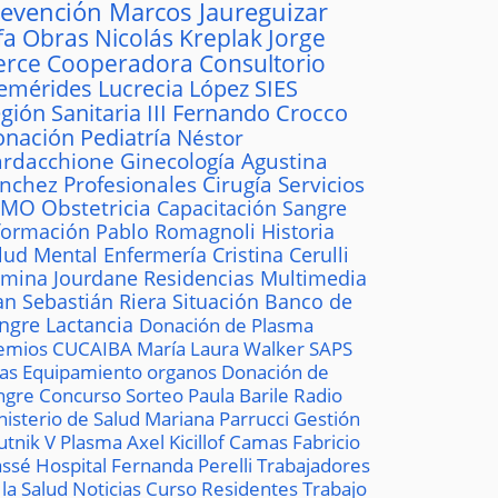
revención
Marcos Jaureguizar
fa
Obras
Nicolás Kreplak
Jorge
erce
Cooperadora
Consultorio
emérides
Lucrecia López
SIES
gión Sanitaria III
Fernando Crocco
onación
Pediatría
Néstor
rdacchione
Ginecología
Agustina
ánchez
Profesionales
Cirugía
Servicios
AMO
Obstetricia
Capacitación
Sangre
formación
Pablo Romagnoli
Historia
lud Mental
Enfermería
Cristina Cerulli
mina Jourdane
Residencias
Multimedia
an Sebastián Riera
Situación
Banco de
ngre
Lactancia
Donación de Plasma
emios
CUCAIBA
María Laura Walker
SAPS
las
Equipamiento
organos
Donación de
ngre
Concurso
Sorteo
Paula Barile
Radio
nisterio de Salud
Mariana Parrucci
Gestión
utnik V
Plasma
Axel Kicillof
Camas
Fabricio
ssé
Hospital
Fernanda Perelli
Trabajadores
 la Salud
Noticias
Curso
Residentes
Trabajo