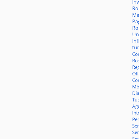
In
Ro
Me
Pa
Ro
Un
In
tu
Co
Ro
Reg
Olf
Co
Món
Dí
Tu
Ag
Int
Pe
Ser
Se
Se