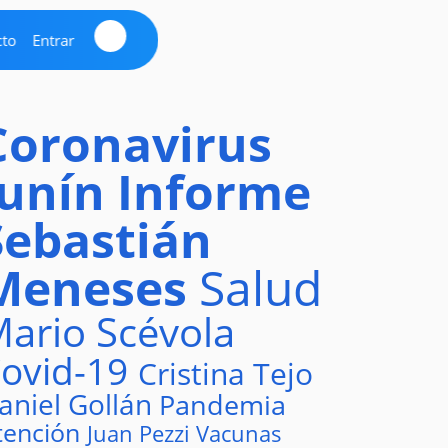
cto
Entrar
Coronavirus
Junín
Informe
Sebastián
Meneses
Salud
ario Scévola
ovid-19
Cristina Tejo
aniel Gollán
Pandemia
tención
Juan Pezzi
Vacunas