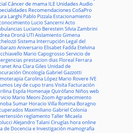
cial
Cáncer de mama
ILE
Unidades
Audio
pecialidades
Recomendaciones
CoSaPro
ura Larghi
Pablo Pizzala
Estacionamiento
conocimiento
Lucio Sancerni
Acto
bulancias
Luciano Berestein
Silvia Zambrini
drea Oroná
UTI
Aislamiento
Gimena
chelozzi
Sistema
Interrupción Legal del
barazo
Aniversario
Elisabet Fadda
Etelvina
cchiavello
Mario Capogrosso
Servicio de
ergencias
prestacion
dias
Floreal Ferrara
tranet
Ana Clara Giles
Unidad de
ocuración
Oncología
Gabriel Gazzotti
moterapia
Carolina López
Mario Rovere
IVE
sumos
Ley de cupo trans
Visita
Facturación
rilina Espila
Homenaje
Quirófano
Niños
web
rvicio
Mario Meoni
Zoom
Agradecimiento
noba
Sumar
Horacio Villa
Romina Boragno
cuperados
Maximiliano Gabriel
Colonia
pertensión
reglamento
Taller
Micaela
olucci
Alejandro Talani
Cirugías
hora
online
la de Docencia e Investigación
mamografia