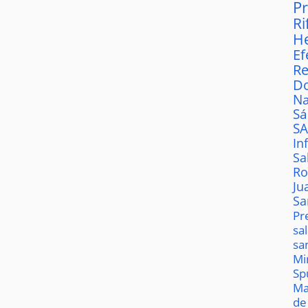
P
Ri
H
Ef
Re
D
Na
S
S
In
Sa
Ro
Ju
Sa
Pr
sa
sa
Mi
Sp
Ma
de