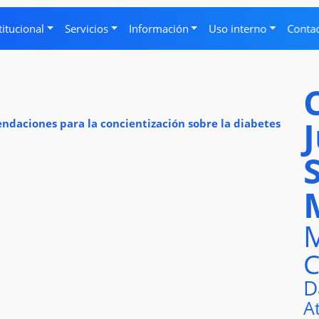
titucional
Servicios
Información
Uso interno
Conta
ndaciones para la concientización sobre la diabetes
M
C
D
A