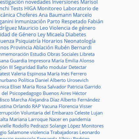
vestigación
novedades
Inversiones
Marisol
nchi
Tests
HIGA
Monitoreo
Laboratorio de
cánica
Choferes
Ana Baumann
Marcelo
ganini
Inmunización
Parto Respetado
Fabián
dríguez
Mauricio Leo
Violencia de género
idad de Género
Ley Micaela
Diabetes
fluenza
Psiquiatría
Horarios
Neonatología
rnos
Provincia
Ablación
Rubén Bernardi
nmemoración
Estudio
Obras Sociales
Libreta
sana Guardia
Impresora
María Emilia Alonso
ión III
Seguridad
Baño modular
Detectar
atest
Valeria Espinosa
María Inés Ferrero
nurbano
Política
Daniel Alberto Urosevich
ica Elisei
María Rosa Salvador
Patricia Garrido
a del Psicopedagogo
Buenos Aires
Héctor
disco
Marcha
Alejandra Díaz
Alberto Fernández
ustina Orlando
RAP
Vacuna
Florencia Visser
errupción Voluntaria del Embarazo
Celeste Lujan
ralta
Mariana Larroque
Nacer en pandemia
vielle
Rodolfo Pedrazzi
Solange López
Monitores
rgio Salamone
violencia
Trabajadoras
Leonardo
morain
protocolo
Fernanda Albisu
Rodrigo