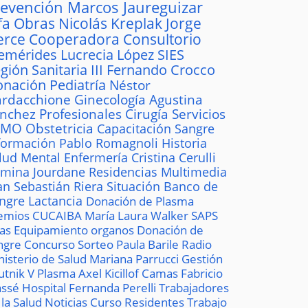
revención
Marcos Jaureguizar
fa
Obras
Nicolás Kreplak
Jorge
erce
Cooperadora
Consultorio
emérides
Lucrecia López
SIES
gión Sanitaria III
Fernando Crocco
onación
Pediatría
Néstor
rdacchione
Ginecología
Agustina
ánchez
Profesionales
Cirugía
Servicios
AMO
Obstetricia
Capacitación
Sangre
formación
Pablo Romagnoli
Historia
lud Mental
Enfermería
Cristina Cerulli
mina Jourdane
Residencias
Multimedia
an Sebastián Riera
Situación
Banco de
ngre
Lactancia
Donación de Plasma
emios
CUCAIBA
María Laura Walker
SAPS
las
Equipamiento
organos
Donación de
ngre
Concurso
Sorteo
Paula Barile
Radio
nisterio de Salud
Mariana Parrucci
Gestión
utnik V
Plasma
Axel Kicillof
Camas
Fabricio
ssé
Hospital
Fernanda Perelli
Trabajadores
 la Salud
Noticias
Curso
Residentes
Trabajo