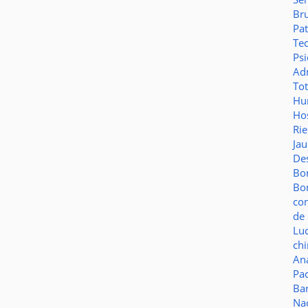
Br
Pat
Te
Psi
Adm
To
Hu
Hos
Ri
Ja
De
Bo
Bo
co
de 
Lu
ch
Aná
Pa
Ba
Na