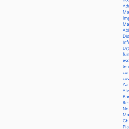
Ad
Ma
Im
Ma
Ab
Di
Inf
Ur
fu
es
te
co
co
Ya
Al
Bar
Re
No
Ma
Gh
Pi