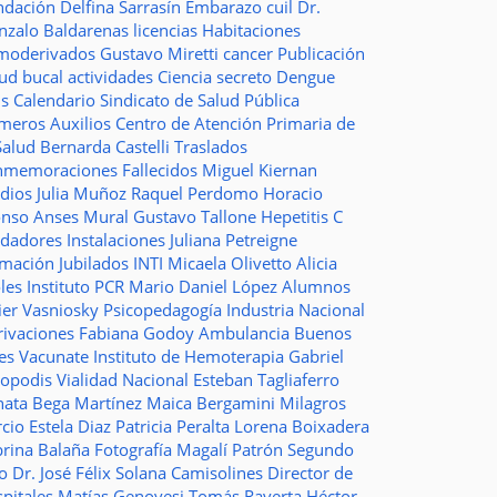
ndación
Delfina Sarrasín
Embarazo
cuil
Dr.
nzalo Baldarenas
licencias
Habitaciones
moderivados
Gustavo Miretti
cancer
Publicación
lud bucal
actividades
Ciencia
secreto
Dengue
ms
Calendario
Sindicato de Salud Pública
imeros Auxilios
Centro de Atención Primaria de
Salud
Bernarda Castelli
Traslados
nmemoraciones
Fallecidos
Miguel Kiernan
dios
Julia Muñoz
Raquel Perdomo
Horacio
onso
Anses
Mural
Gustavo Tallone
Hepetitis C
idadores
Instalaciones
Juliana Petreigne
rmación
Jubilados
INTI
Micaela Olivetto
Alicia
les
Instituto
PCR
Mario Daniel López
Alumnos
ier Vasniosky
Psicopedagogía
Industria Nacional
rivaciones
Fabiana Godoy
Ambulancia
Buenos
res Vacunate
Instituto de Hemoterapia
Gabriel
topodis
Vialidad Nacional
Esteban Tagliaferro
nata Bega Martínez
Maica Bergamini
Milagros
rcio
Estela Diaz
Patricia Peralta
Lorena Boixadera
brina Balaña
Fotografía
Magalí Patrón
Segundo
so
Dr. José Félix Solana
Camisolines
Director de
spitales
Matías Genovesi
Tomás Raverta
Héctor