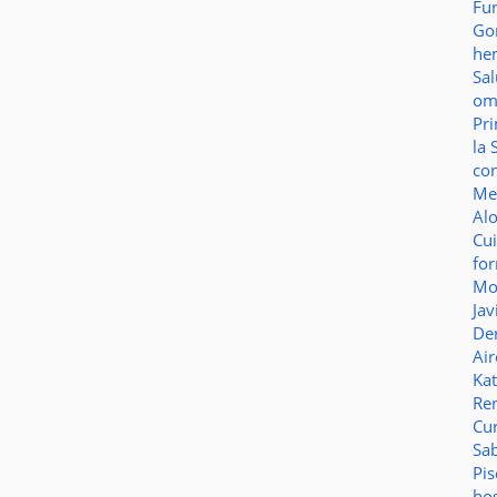
Fu
Go
he
Sa
o
Pr
la 
co
Me
Al
Cu
fo
Mo
Jav
De
Ai
Ka
Re
Cu
Sa
Pi
ho