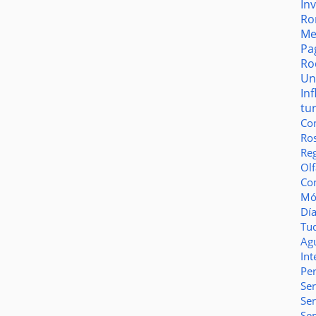
In
Ro
Me
Pa
Ro
Un
In
tu
Co
Ro
Reg
Olf
Co
Món
Dí
Tu
Ag
Int
Pe
Ser
Se
Se