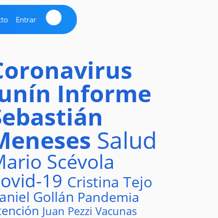
cto
Entrar
Coronavirus
Junín
Informe
Sebastián
Meneses
Salud
ario Scévola
ovid-19
Cristina Tejo
aniel Gollán
Pandemia
tención
Juan Pezzi
Vacunas