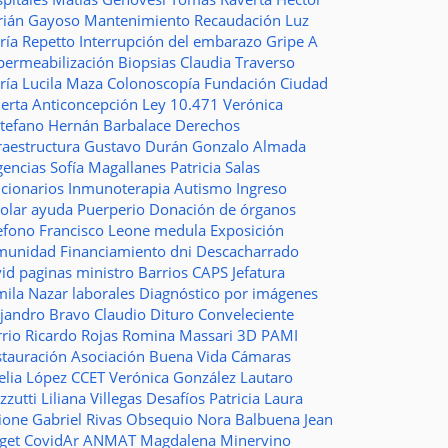
rián Gayoso
Mantenimiento
Recaudación
Luz
ría Repetto
Interrupción del embarazo
Gripe A
permeabilización
Biopsias
Claudia Traverso
ría Lucila Maza
Colonoscopía
Fundación Ciudad
ierta
Anticoncepción
Ley 10.471
Verónica
stefano
Hernán Barbalace
Derechos
raestructura
Gustavo Durán
Gonzalo Almada
gencias
Sofía Magallanes
Patricia Salas
ncionarios
Inmunoterapia
Autismo
Ingreso
colar
ayuda
Puerperio
Donación de órganos
lefono
Francisco Leone
medula
Exposición
munidad
Financiamiento
dni
Descacharrado
vid
paginas
ministro
Barrios
CAPS
Jefatura
mila Nazar
laborales
Diagnóstico por imágenes
ejandro Bravo
Claudio Dituro
Conveleciente
rio Ricardo Rojas
Romina Massari
3D
PAMI
stauración
Asociación Buena Vida
Cámaras
elia López
CCET
Verónica González
Lautaro
zzutti
Liliana Villegas
Desafíos
Patricia Laura
ione
Gabriel Rivas
Obsequio
Nora Balbuena
Jean
aget
CovidAr
ANMAT
Magdalena Minervino