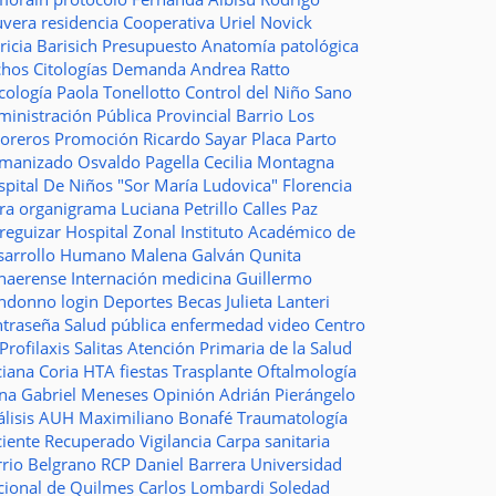
uvera
residencia
Cooperativa
Uriel Novick
ricia Barisich
Presupuesto
Anatomía patológica
chos
Citologías
Demanda
Andrea Ratto
cología
Paola Tonellotto
Control del Niño Sano
inistración Pública Provincial
Barrio Los
toreros
Promoción
Ricardo Sayar
Placa
Parto
manizado
Osvaldo Pagella
Cecilia Montagna
pital De Niños "Sor María Ludovica"
Florencia
era
organigrama
Luciana Petrillo
Calles
Paz
ureguizar
Hospital Zonal
Instituto Académico de
sarrollo Humano
Malena Galván
Qunita
naerense
Internación
medicina
Guillermo
ndonno
login
Deportes
Becas Julieta Lanteri
ntraseña
Salud pública
enfermedad
video
Centro
Profilaxis
Salitas
Atención Primaria de la Salud
ciana Coria
HTA
fiestas
Trasplante
Oftalmología
ina
Gabriel Meneses
Opinión
Adrián Pierángelo
lisis
AUH
Maximiliano Bonafé
Traumatología
ciente Recuperado
Vigilancia
Carpa sanitaria
rrio Belgrano
RCP
Daniel Barrera
Universidad
cional de Quilmes
Carlos Lombardi
Soledad