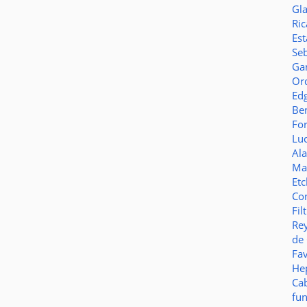
Gl
Ric
Es
Seb
Ga
Or
Ed
Be
Fo
Lu
Al
Ma
Et
Co
Fil
Re
de
Fa
Hep
Ca
fu