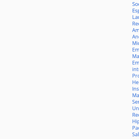
So
Es
La
Re
Am
An
Mi
Em
Ma
Em
in
Pr
He
In
Ma
Se
Un
Re
Hi
Pa
Sa