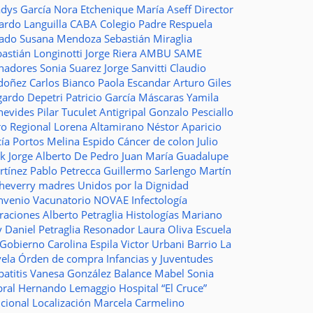
adys García
Nora Etchenique
María Aseff
Director
ardo Languilla
CABA
Colegio Padre Respuela
tado
Susana Mendoza
Sebastián Miraglia
astián Longinotti
Jorge Riera
AMBU
SAME
nadores
Sonia Suarez
Jorge Sanvitti
Claudio
doñez
Carlos Bianco
Paola Escandar
Arturo Giles
gardo Depetri
Patricio García
Máscaras
Yamila
nevides
Pilar Tuculet
Antigripal
Gonzalo Pesciallo
ro Regional
Lorena Altamirano
Néstor Aparicio
cía Portos
Melina Espido
Cáncer de colon
Julio
ak
Jorge Alberto De Pedro Juan
María Guadalupe
rtínez
Pablo Petrecca
Guillermo Sarlengo
Martín
cheverry
madres
Unidos por la Dignidad
nvenio
Vacunatorio
NOVAE
Infectología
traciones
Alberto Petraglia
Histologías
Mariano
y
Daniel Petraglia
Resonador
Laura Oliva
Escuela
 Gobierno
Carolina Espila
Victor Urbani
Barrio La
vela
Órden de compra
Infancias y Juventudes
atitis
Vanesa González
Balance
Mabel Sonia
bral
Hernando Lemaggio
Hospital “El Cruce”
ncional
Localización
Marcela Carmelino