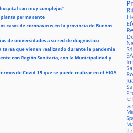
P
 hospital son muy complejos”
Ri
H
a planta permanente
Ef
los casos de coronavirus en la provincia de Buenos
Re
D
ios de universidades a su red de diagnóstico
Na
S
la tarea que vienen realizando durante la pandemia
S
ente con Región Sanitaria, con la Municipalidad y
In
Sa
ermos de Covid-19 que se puede realizar en el HIGA
Ro
Ju
Sa
Pr
sa
sa
Mi
Sp
Ma
de