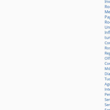
In
Ro
Me
Pa
Ro
Un
In
tu
Co
Ro
Reg
Olf
Co
Món
Dí
Tu
Ag
Int
Pe
Ser
Se
Se