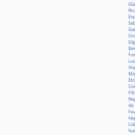
Gl
Ric
Es
Seb
Ga
Or
Ed
Be
Fo
Lu
Al
Ma
Et
Co
Fil
Re
de
Fa
Hep
Ca
fu