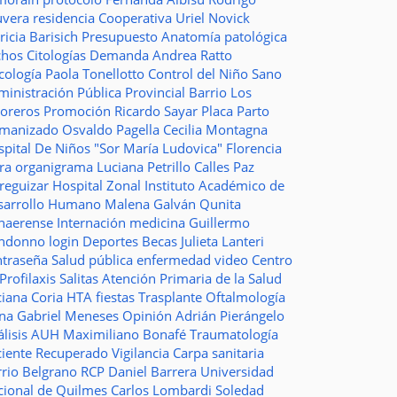
uvera
residencia
Cooperativa
Uriel Novick
ricia Barisich
Presupuesto
Anatomía patológica
chos
Citologías
Demanda
Andrea Ratto
cología
Paola Tonellotto
Control del Niño Sano
inistración Pública Provincial
Barrio Los
toreros
Promoción
Ricardo Sayar
Placa
Parto
manizado
Osvaldo Pagella
Cecilia Montagna
pital De Niños "Sor María Ludovica"
Florencia
era
organigrama
Luciana Petrillo
Calles
Paz
ureguizar
Hospital Zonal
Instituto Académico de
sarrollo Humano
Malena Galván
Qunita
naerense
Internación
medicina
Guillermo
ndonno
login
Deportes
Becas Julieta Lanteri
ntraseña
Salud pública
enfermedad
video
Centro
Profilaxis
Salitas
Atención Primaria de la Salud
ciana Coria
HTA
fiestas
Trasplante
Oftalmología
ina
Gabriel Meneses
Opinión
Adrián Pierángelo
lisis
AUH
Maximiliano Bonafé
Traumatología
ciente Recuperado
Vigilancia
Carpa sanitaria
rrio Belgrano
RCP
Daniel Barrera
Universidad
cional de Quilmes
Carlos Lombardi
Soledad