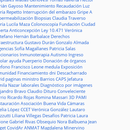
rián Gayoso
Mantenimiento
Recaudación
Luz
ría Repetto
Interrupción del embarazo
Gripe A
permeabilización
Biopsias
Claudia Traverso
ría Lucila Maza
Colonoscopía
Fundación Ciudad
ierta
Anticoncepción
Ley 10.471
Verónica
stefano
Hernán Barbalace
Derechos
raestructura
Gustavo Durán
Gonzalo Almada
gencias
Sofía Magallanes
Patricia Salas
ncionarios
Inmunoterapia
Autismo
Ingreso
colar
ayuda
Puerperio
Donación de órganos
lefono
Francisco Leone
medula
Exposición
munidad
Financiamiento
dni
Descacharrado
vid
paginas
ministro
Barrios
CAPS
Jefatura
mila Nazar
laborales
Diagnóstico por imágenes
ejandro Bravo
Claudio Dituro
Conveleciente
rio Ricardo Rojas
Romina Massari
3D
PAMI
stauración
Asociación Buena Vida
Cámaras
elia López
CCET
Verónica González
Lautaro
zzutti
Liliana Villegas
Desafíos
Patricia Laura
ione
Gabriel Rivas
Obsequio
Nora Balbuena
Jean
aget
CovidAr
ANMAT
Magdalena Minervino