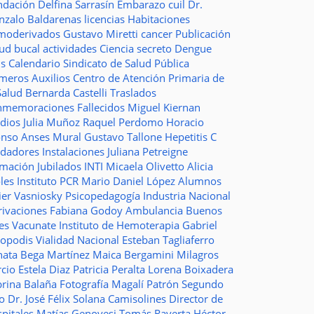
ndación
Delfina Sarrasín
Embarazo
cuil
Dr.
nzalo Baldarenas
licencias
Habitaciones
moderivados
Gustavo Miretti
cancer
Publicación
lud bucal
actividades
Ciencia
secreto
Dengue
ms
Calendario
Sindicato de Salud Pública
imeros Auxilios
Centro de Atención Primaria de
Salud
Bernarda Castelli
Traslados
nmemoraciones
Fallecidos
Miguel Kiernan
dios
Julia Muñoz
Raquel Perdomo
Horacio
onso
Anses
Mural
Gustavo Tallone
Hepetitis C
idadores
Instalaciones
Juliana Petreigne
rmación
Jubilados
INTI
Micaela Olivetto
Alicia
les
Instituto
PCR
Mario Daniel López
Alumnos
ier Vasniosky
Psicopedagogía
Industria Nacional
rivaciones
Fabiana Godoy
Ambulancia
Buenos
res Vacunate
Instituto de Hemoterapia
Gabriel
topodis
Vialidad Nacional
Esteban Tagliaferro
nata Bega Martínez
Maica Bergamini
Milagros
rcio
Estela Diaz
Patricia Peralta
Lorena Boixadera
brina Balaña
Fotografía
Magalí Patrón
Segundo
so
Dr. José Félix Solana
Camisolines
Director de
spitales
Matías Genovesi
Tomás Raverta
Héctor