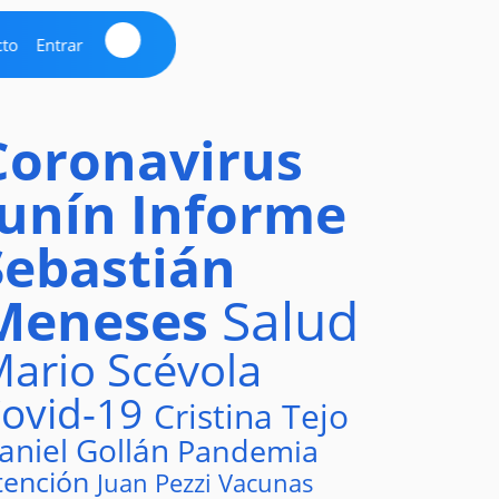
cto
Entrar
Coronavirus
Junín
Informe
Sebastián
Meneses
Salud
ario Scévola
ovid-19
Cristina Tejo
aniel Gollán
Pandemia
tención
Juan Pezzi
Vacunas