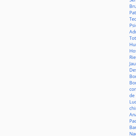
Br
Pat
Te
Psi
Adm
To
Hu
Hos
Ri
Ja
De
Bo
Bo
co
de 
Lu
ch
Aná
Pa
Ba
Na