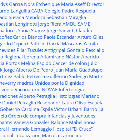
adys García
Nora Etchenique
María Aseff
Director
ardo Languilla
CABA
Colegio Padre Respuela
tado
Susana Mendoza
Sebastián Miraglia
astián Longinotti
Jorge Riera
AMBU
SAME
nadores
Sonia Suarez
Jorge Sanvitti
Claudio
doñez
Carlos Bianco
Paola Escandar
Arturo Giles
gardo Depetri
Patricio García
Máscaras
Yamila
nevides
Pilar Tuculet
Antigripal
Gonzalo Pesciallo
ro Regional
Lorena Altamirano
Néstor Aparicio
cía Portos
Melina Espido
Cáncer de colon
Julio
ak
Jorge Alberto De Pedro Juan
María Guadalupe
rtínez
Pablo Petrecca
Guillermo Sarlengo
Martín
cheverry
madres
Unidos por la Dignidad
nvenio
Vacunatorio
NOVAE
Infectología
traciones
Alberto Petraglia
Histologías
Mariano
y
Daniel Petraglia
Resonador
Laura Oliva
Escuela
 Gobierno
Carolina Espila
Victor Urbani
Barrio La
vela
Órden de compra
Infancias y Juventudes
atitis
Vanesa González
Balance
Mabel Sonia
bral
Hernando Lemaggio
Hospital “El Cruce”
ncional
Localización
Marcela Carmelino