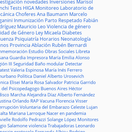
vestigación
novedades
Inversiones
Marisol
nchi
Tests
HIGA
Monitoreo
Laboratorio de
cánica
Choferes
Ana Baumann
Marcelo
ganini
Inmunización
Parto Respetado
Fabián
dríguez
Mauricio Leo
Violencia de género
idad de Género
Ley Micaela
Diabetes
fluenza
Psiquiatría
Horarios
Neonatología
rnos
Provincia
Ablación
Rubén Bernardi
nmemoración
Estudio
Obras Sociales
Libreta
sana Guardia
Impresora
María Emilia Alonso
ión III
Seguridad
Baño modular
Detectar
atest
Valeria Espinosa
María Inés Ferrero
nurbano
Política
Daniel Alberto Urosevich
ica Elisei
María Rosa Salvador
Patricia Garrido
a del Psicopedagogo
Buenos Aires
Héctor
disco
Marcha
Alejandra Díaz
Alberto Fernández
ustina Orlando
RAP
Vacuna
Florencia Visser
errupción Voluntaria del Embarazo
Celeste Lujan
ralta
Mariana Larroque
Nacer en pandemia
vielle
Rodolfo Pedrazzi
Solange López
Monitores
rgio Salamone
violencia
Trabajadoras
Leonardo
morain
protocolo
Fernanda Albisu
Rodrigo