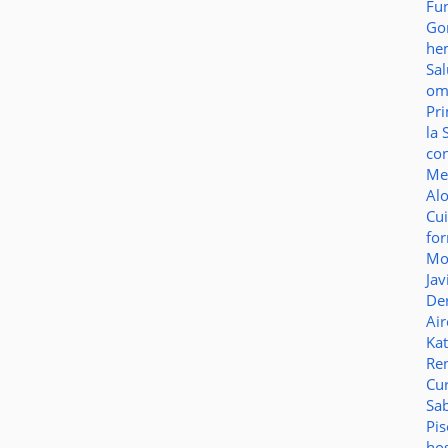
Fu
Go
he
Sa
o
Pr
la 
co
Me
Al
Cu
fo
Mo
Jav
De
Ai
Ka
Re
Cu
Sa
Pi
ho