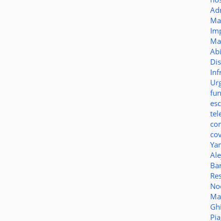
Ad
Ma
Im
Ma
Ab
Di
Inf
Ur
fu
es
te
co
co
Ya
Al
Bar
Re
No
Ma
Gh
Pi