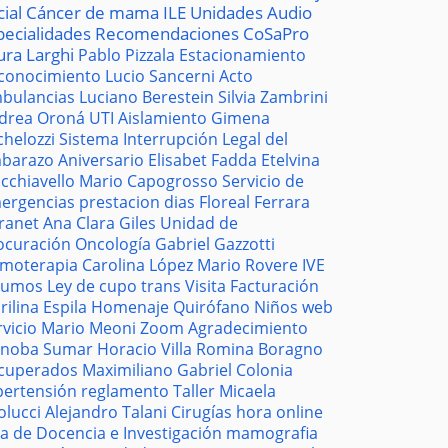
cial
Cáncer de mama
ILE
Unidades
Audio
pecialidades
Recomendaciones
CoSaPro
ura Larghi
Pablo Pizzala
Estacionamiento
conocimiento
Lucio Sancerni
Acto
bulancias
Luciano Berestein
Silvia Zambrini
drea Oroná
UTI
Aislamiento
Gimena
chelozzi
Sistema
Interrupción Legal del
barazo
Aniversario
Elisabet Fadda
Etelvina
cchiavello
Mario Capogrosso
Servicio de
ergencias
prestacion
dias
Floreal Ferrara
tranet
Ana Clara Giles
Unidad de
ocuración
Oncología
Gabriel Gazzotti
moterapia
Carolina López
Mario Rovere
IVE
sumos
Ley de cupo trans
Visita
Facturación
rilina Espila
Homenaje
Quirófano
Niños
web
rvicio
Mario Meoni
Zoom
Agradecimiento
noba
Sumar
Horacio Villa
Romina Boragno
cuperados
Maximiliano Gabriel
Colonia
pertensión
reglamento
Taller
Micaela
olucci
Alejandro Talani
Cirugías
hora
online
la de Docencia e Investigación
mamografia