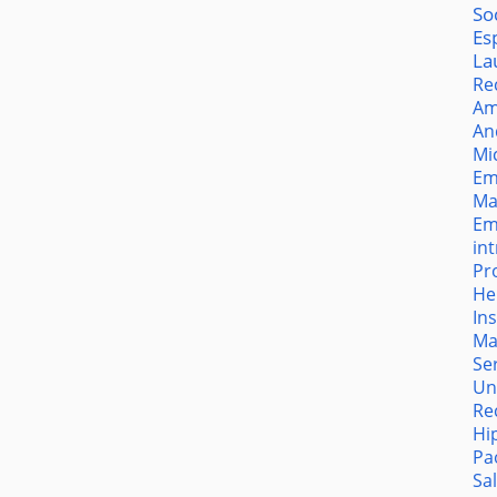
So
Es
La
Re
Am
An
Mi
Em
Ma
Em
in
Pr
He
In
Ma
Se
Un
Re
Hi
Pa
Sa