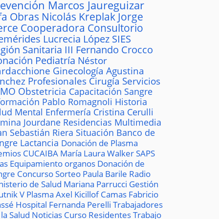
revención
Marcos Jaureguizar
fa
Obras
Nicolás Kreplak
Jorge
erce
Cooperadora
Consultorio
emérides
Lucrecia López
SIES
gión Sanitaria III
Fernando Crocco
onación
Pediatría
Néstor
rdacchione
Ginecología
Agustina
ánchez
Profesionales
Cirugía
Servicios
AMO
Obstetricia
Capacitación
Sangre
formación
Pablo Romagnoli
Historia
lud Mental
Enfermería
Cristina Cerulli
mina Jourdane
Residencias
Multimedia
an Sebastián Riera
Situación
Banco de
ngre
Lactancia
Donación de Plasma
emios
CUCAIBA
María Laura Walker
SAPS
las
Equipamiento
organos
Donación de
ngre
Concurso
Sorteo
Paula Barile
Radio
nisterio de Salud
Mariana Parrucci
Gestión
utnik V
Plasma
Axel Kicillof
Camas
Fabricio
ssé
Hospital
Fernanda Perelli
Trabajadores
 la Salud
Noticias
Curso
Residentes
Trabajo