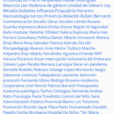
Inmunización
Parto Respetado
Fabián Rodríguez
Mauricio Leo
Violencia de género
Unidad de Género
Ley
Micaela
Diabetes
Influenza
Psiquiatría
Horarios
Neonatología
turnos
Provincia
Ablación
Rubén Bernardi
Conmemoración
Estudio
Obras Sociales
Libreta
Rosana
Guardia
Impresora
María Emilia Alonso
Región III
Seguridad
Baño modular
Detectar
Olfatest
Valeria Espinosa
María Inés
Ferrero
Conurbano
Política
Daniel Alberto Urosevich
Mónica
Elisei
María Rosa Salvador
Patricia Garrido
Día del
Psicopedagogo
Buenos Aires
Héctor Tudisco
Marcha
Alejandra Díaz
Alberto Fernández
Agustina Orlando
RAP
Vacuna
Florencia Visser
Interrupción Voluntaria del Embarazo
Celeste Lujan Peralta
Mariana Larroque
Nacer en pandemia
Servielle
Rodolfo Pedrazzi
Solange López
Monitores
Sergio
Salamone
violencia
Trabajadoras
Leonardo Semorain
protocolo
Fernanda Albisu
Rodrigo Bruvera
residencia
Cooperativa
Uriel Novick
Patricia Barisich
Presupuesto
Anatomía patológica
Techos
Citologías
Demanda
Andrea
Ratto
Psicología
Paola Tonellotto
Control del Niño Sano
Administración Pública Provincial
Barrio Los Totoreros
Promoción
Ricardo Sayar
Placa
Parto Humanizado
Osvaldo
Pagella
Cecilia Montagna
Hospital De Niños "Sor María