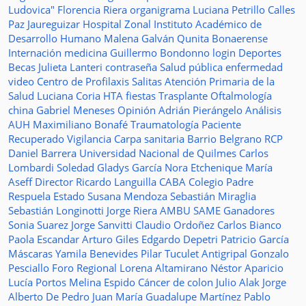
Ludovica"
Florencia Riera
organigrama
Luciana Petrillo
Calles
Paz Jaureguizar
Hospital Zonal
Instituto Académico de
Desarrollo Humano
Malena Galván
Qunita Bonaerense
Internación
medicina
Guillermo Bondonno
login
Deportes
Becas Julieta Lanteri
contraseña
Salud pública
enfermedad
video
Centro de Profilaxis
Salitas
Atención Primaria de la
Salud
Luciana Coria
HTA
fiestas
Trasplante
Oftalmología
china
Gabriel Meneses
Opinión
Adrián Pierángelo
Análisis
AUH
Maximiliano Bonafé
Traumatología
Paciente
Recuperado
Vigilancia
Carpa sanitaria
Barrio Belgrano
RCP
Daniel Barrera
Universidad Nacional de Quilmes
Carlos
Lombardi
Soledad
Gladys García
Nora Etchenique
María
Aseff
Director
Ricardo Languilla
CABA
Colegio Padre
Respuela
Estado
Susana Mendoza
Sebastián Miraglia
Sebastián Longinotti
Jorge Riera
AMBU
SAME
Ganadores
Sonia Suarez
Jorge Sanvitti
Claudio Ordoñez
Carlos Bianco
Paola Escandar
Arturo Giles
Edgardo Depetri
Patricio García
Máscaras
Yamila Benevides
Pilar Tuculet
Antigripal
Gonzalo
Pesciallo
Foro Regional
Lorena Altamirano
Néstor Aparicio
Lucía Portos
Melina Espido
Cáncer de colon
Julio Alak
Jorge
Alberto De Pedro Juan
María Guadalupe Martínez
Pablo