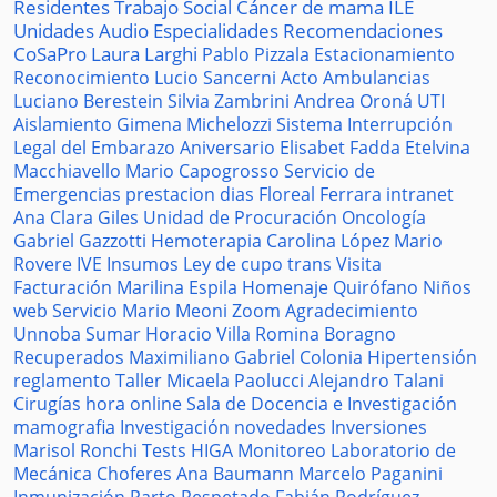
Residentes
Trabajo Social
Cáncer de mama
ILE
Unidades
Audio
Especialidades
Recomendaciones
CoSaPro
Laura Larghi
Pablo Pizzala
Estacionamiento
Reconocimiento
Lucio Sancerni
Acto
Ambulancias
Luciano Berestein
Silvia Zambrini
Andrea Oroná
UTI
Aislamiento
Gimena Michelozzi
Sistema
Interrupción
Legal del Embarazo
Aniversario
Elisabet Fadda
Etelvina
Macchiavello
Mario Capogrosso
Servicio de
Emergencias
prestacion
dias
Floreal Ferrara
intranet
Ana Clara Giles
Unidad de Procuración
Oncología
Gabriel Gazzotti
Hemoterapia
Carolina López
Mario
Rovere
IVE
Insumos
Ley de cupo trans
Visita
Facturación
Marilina Espila
Homenaje
Quirófano
Niños
web
Servicio
Mario Meoni
Zoom
Agradecimiento
Unnoba
Sumar
Horacio Villa
Romina Boragno
Recuperados
Maximiliano Gabriel
Colonia
Hipertensión
reglamento
Taller
Micaela Paolucci
Alejandro Talani
Cirugías
hora
online
Sala de Docencia e Investigación
mamografia
Investigación
novedades
Inversiones
Marisol Ronchi
Tests
HIGA
Monitoreo
Laboratorio de
Mecánica
Choferes
Ana Baumann
Marcelo Paganini