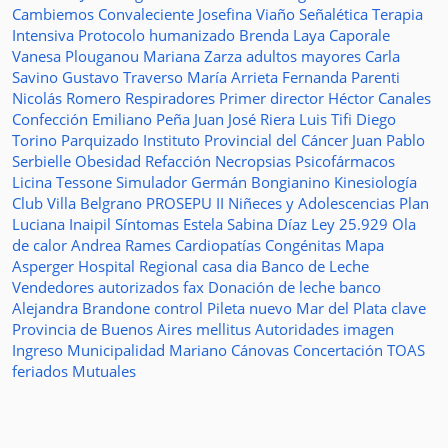
Cambiemos
Convaleciente
Josefina Viaño
Señalética
Terapia
Intensiva
Protocolo humanizado
Brenda Laya Caporale
Vanesa Plouganou
Mariana Zarza
adultos mayores
Carla
Savino
Gustavo Traverso
María Arrieta
Fernanda Parenti
Nicolás Romero
Respiradores
Primer director
Héctor Canales
Confección
Emiliano Peña
Juan José Riera
Luis Tifi
Diego
Torino
Parquizado
Instituto Provincial del Cáncer
Juan Pablo
Serbielle
Obesidad
Refacción
Necropsias
Psicofármacos
Licina Tessone
Simulador
Germán Bongianino
Kinesiología
Club Villa Belgrano
PROSEPU II
Niñeces y Adolescencias
Plan
Luciana Inaipil
Síntomas
Estela Sabina Díaz
Ley 25.929
Ola
de calor
Andrea Rames
Cardiopatías Congénitas
Mapa
Asperger
Hospital Regional
casa
dia
Banco de Leche
Vendedores autorizados
fax
Donación de leche
banco
Alejandra Brandone
control
Pileta
nuevo
Mar del Plata
clave
Provincia de Buenos Aires
mellitus
Autoridades
imagen
Ingreso
Municipalidad
Mariano Cánovas
Concertación TOAS
feriados
Mutuales