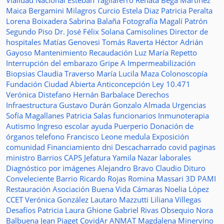
Vialidad Nacional
Esteban Tagliaferro
Renata Bega Martínez
Maica Bergamini
Milagros Curcio
Estela Diaz
Patricia Peralta
Lorena Boixadera
Sabrina Balaña
Fotografía
Magalí Patrón
Segundo Piso
Dr. José Félix Solana
Camisolines
Director de
hospitales
Matías Genovesi
Tomás Raverta
Héctor Adrián
Gayoso
Mantenimiento
Recaudación
Luz María Repetto
Interrupción del embarazo
Gripe A
Impermeabilización
Biopsias
Claudia Traverso
María Lucila Maza
Colonoscopía
Fundación Ciudad Abierta
Anticoncepción
Ley 10.471
Verónica Distefano
Hernán Barbalace
Derechos
Infraestructura
Gustavo Durán
Gonzalo Almada
Urgencias
Sofía Magallanes
Patricia Salas
funcionarios
Inmunoterapia
Autismo
Ingreso escolar
ayuda
Puerperio
Donación de
órganos
telefono
Francisco Leone
medula
Exposición
comunidad
Financiamiento
dni
Descacharrado
covid
paginas
ministro
Barrios
CAPS
Jefatura
Yamila Nazar
laborales
Diagnóstico por imágenes
Alejandro Bravo
Claudio Dituro
Conveleciente
Barrio Ricardo Rojas
Romina Massari
3D
PAMI
Restauración
Asociación Buena Vida
Cámaras
Noelia López
CCET
Verónica González
Lautaro Mazzutti
Liliana Villegas
Desafíos
Patricia Laura Ghione
Gabriel Rivas
Obsequio
Nora
Balbuena
Jean Piaget
CovidAr
ANMAT
Magdalena Minervino