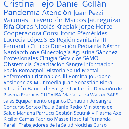
Cristina Tejo
Daniel Gollán
Pandemia
Atención
Juan Pezzi
Vacunas
Prevención
Marcos Jaureguizar
Rifa
Obras
Nicolás Kreplak
Jorge Herce
Cooperadora
Consultorio
Efemérides
Lucrecia López
SIES
Región Sanitaria III
Fernando Crocco
Donación
Pediatría
Néstor
Nardacchione
Ginecología
Agustina Sánchez
Profesionales
Cirugía
Servicios
SAMO
Obstetricia
Capacitación
Sangre
Información
Pablo Romagnoli
Historia
Salud Mental
Enfermería
Cristina Cerulli
Romina Jourdane
Residencias
Multimedia
Juan Sebastián Riera
Situación
Banco de Sangre
Lactancia
Donación de
Plasma
Premios
CUCAIBA
María Laura Walker
SAPS
salas
Equipamiento
organos
Donación de sangre
Concurso
Sorteo
Paula Barile
Radio
Ministerio de
Salud
Mariana Parrucci
Gestión
Sputnik V
Plasma
Axel
Kicillof
Camas
Fabricio Massé
Hospital
Fernanda
Perelli
Trabajadores de la Salud
Noticias
Curso