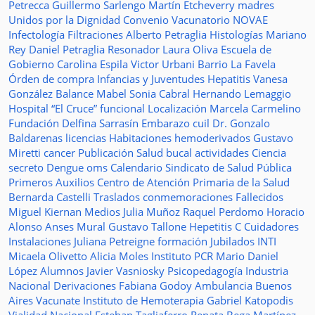
Petrecca
Guillermo Sarlengo
Martín Etcheverry
madres
Unidos por la Dignidad
Convenio
Vacunatorio
NOVAE
Infectología
Filtraciones
Alberto Petraglia
Histologías
Mariano
Rey
Daniel Petraglia
Resonador
Laura Oliva
Escuela de
Gobierno
Carolina Espila
Victor Urbani
Barrio La Favela
Órden de compra
Infancias y Juventudes
Hepatitis
Vanesa
González
Balance
Mabel Sonia Cabral
Hernando Lemaggio
Hospital “El Cruce”
funcional
Localización
Marcela Carmelino
Fundación
Delfina Sarrasín
Embarazo
cuil
Dr. Gonzalo
Baldarenas
licencias
Habitaciones
hemoderivados
Gustavo
Miretti
cancer
Publicación
Salud bucal
actividades
Ciencia
secreto
Dengue
oms
Calendario
Sindicato de Salud Pública
Primeros Auxilios
Centro de Atención Primaria de la Salud
Bernarda Castelli
Traslados
conmemoraciones
Fallecidos
Miguel Kiernan
Medios
Julia Muñoz
Raquel Perdomo
Horacio
Alonso
Anses
Mural
Gustavo Tallone
Hepetitis C
Cuidadores
Instalaciones
Juliana Petreigne
formación
Jubilados
INTI
Micaela Olivetto
Alicia Moles
Instituto
PCR
Mario Daniel
López
Alumnos
Javier Vasniosky
Psicopedagogía
Industria
Nacional
Derivaciones
Fabiana Godoy
Ambulancia
Buenos
Aires Vacunate
Instituto de Hemoterapia
Gabriel Katopodis