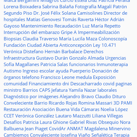
Maica Bergamini
Milagros Curcio
Estela Diaz
Patricia Peralta
Lorena Boixadera
Sabrina Balaña
Fotografía
Magalí Patrón
Segundo Piso
Dr. José Félix Solana
Camisolines
Director de
hospitales
Matías Genovesi
Tomás Raverta
Héctor Adrián
Gayoso
Mantenimiento
Recaudación
Luz María Repetto
Interrupción del embarazo
Gripe A
Impermeabilización
Biopsias
Claudia Traverso
María Lucila Maza
Colonoscopía
Fundación Ciudad Abierta
Anticoncepción
Ley 10.471
Verónica Distefano
Hernán Barbalace
Derechos
Infraestructura
Gustavo Durán
Gonzalo Almada
Urgencias
Sofía Magallanes
Patricia Salas
funcionarios
Inmunoterapia
Autismo
Ingreso escolar
ayuda
Puerperio
Donación de
órganos
telefono
Francisco Leone
medula
Exposición
comunidad
Financiamiento
dni
Descacharrado
covid
paginas
ministro
Barrios
CAPS
Jefatura
Yamila Nazar
laborales
Diagnóstico por imágenes
Alejandro Bravo
Claudio Dituro
Conveleciente
Barrio Ricardo Rojas
Romina Massari
3D
PAMI
Restauración
Asociación Buena Vida
Cámaras
Noelia López
CCET
Verónica González
Lautaro Mazzutti
Liliana Villegas
Desafíos
Patricia Laura Ghione
Gabriel Rivas
Obsequio
Nora
Balbuena
Jean Piaget
CovidAr
ANMAT
Magdalena Minervino
Cambiemos
Convaleciente
Josefina Viaño
Señalética
Terapia