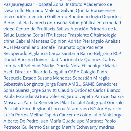
Paz Jaureguizar
Hospital Zonal
Instituto Académico de
Desarrollo Humano
Malena Galván
Qunita Bonaerense
Internación
medicina
Guillermo Bondonno
login
Deportes
Becas Julieta Lanteri
contraseña
Salud pública
enfermedad
video
Centro de Profilaxis
Salitas
Atención Primaria de la
Salud
Luciana Coria
HTA
fiestas
Trasplante
Oftalmología
china
Gabriel Meneses
Opinión
Adrián Pierángelo
Análisis
AUH
Maximiliano Bonafé
Traumatología
Paciente
Recuperado
Vigilancia
Carpa sanitaria
Barrio Belgrano
RCP
Daniel Barrera
Universidad Nacional de Quilmes
Carlos
Lombardi
Soledad
Gladys García
Nora Etchenique
María
Aseff
Director
Ricardo Languilla
CABA
Colegio Padre
Respuela
Estado
Susana Mendoza
Sebastián Miraglia
Sebastián Longinotti
Jorge Riera
AMBU
SAME
Ganadores
Sonia Suarez
Jorge Sanvitti
Claudio Ordoñez
Carlos Bianco
Paola Escandar
Arturo Giles
Edgardo Depetri
Patricio García
Máscaras
Yamila Benevides
Pilar Tuculet
Antigripal
Gonzalo
Pesciallo
Foro Regional
Lorena Altamirano
Néstor Aparicio
Lucía Portos
Melina Espido
Cáncer de colon
Julio Alak
Jorge
Alberto De Pedro Juan
María Guadalupe Martínez
Pablo
Petrecca
Guillermo Sarlengo
Martín Etcheverry
madres