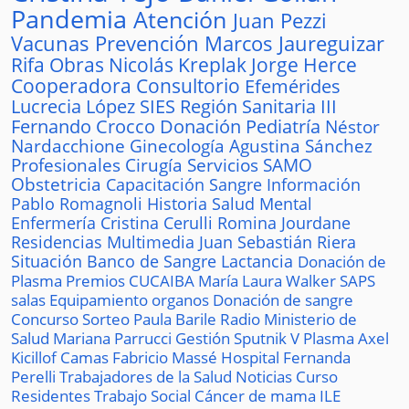
Pandemia
Atención
Juan Pezzi
Vacunas
Prevención
Marcos Jaureguizar
Rifa
Obras
Nicolás Kreplak
Jorge Herce
Cooperadora
Consultorio
Efemérides
Lucrecia López
SIES
Región Sanitaria III
Fernando Crocco
Donación
Pediatría
Néstor
Nardacchione
Ginecología
Agustina Sánchez
Profesionales
Cirugía
Servicios
SAMO
Obstetricia
Capacitación
Sangre
Información
Pablo Romagnoli
Historia
Salud Mental
Enfermería
Cristina Cerulli
Romina Jourdane
Residencias
Multimedia
Juan Sebastián Riera
Situación
Banco de Sangre
Lactancia
Donación de
Plasma
Premios
CUCAIBA
María Laura Walker
SAPS
salas
Equipamiento
organos
Donación de sangre
Concurso
Sorteo
Paula Barile
Radio
Ministerio de
Salud
Mariana Parrucci
Gestión
Sputnik V
Plasma
Axel
Kicillof
Camas
Fabricio Massé
Hospital
Fernanda
Perelli
Trabajadores de la Salud
Noticias
Curso
Residentes
Trabajo Social
Cáncer de mama
ILE