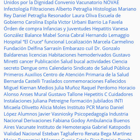
Unidos por la Dignidad
Convenio
Vacunatorio
NOVAE
Infectología
Filtraciones
Alberto Petraglia
Histologías
Mariano
Rey
Daniel Petraglia
Resonador
Laura Oliva
Escuela de
Gobierno
Carolina Espila
Victor Urbani
Barrio La Favela
Órden de compra
Infancias y Juventudes
Hepatitis
Vanesa
González
Balance
Mabel Sonia Cabral
Hernando Lemaggio
Hospital “El Cruce”
funcional
Localización
Marcela Carmelino
Fundación
Delfina Sarrasín
Embarazo
cuil
Dr. Gonzalo
Baldarenas
licencias
Habitaciones
hemoderivados
Gustavo
Miretti
cancer
Publicación
Salud bucal
actividades
Ciencia
secreto
Dengue
oms
Calendario
Sindicato de Salud Pública
Primeros Auxilios
Centro de Atención Primaria de la Salud
Bernarda Castelli
Traslados
conmemoraciones
Fallecidos
Miguel Kiernan
Medios
Julia Muñoz
Raquel Perdomo
Horacio
Alonso
Anses
Mural
Gustavo Tallone
Hepetitis C
Cuidadores
Instalaciones
Juliana Petreigne
formación
Jubilados
INTI
Micaela Olivetto
Alicia Moles
Instituto
PCR
Mario Daniel
López
Alumnos
Javier Vasniosky
Psicopedagogía
Industria
Nacional
Derivaciones
Fabiana Godoy
Ambulancia
Buenos
Aires Vacunate
Instituto de Hemoterapia
Gabriel Katopodis
Vialidad Nacional
Esteban Tagliaferro
Renata Bega Martínez