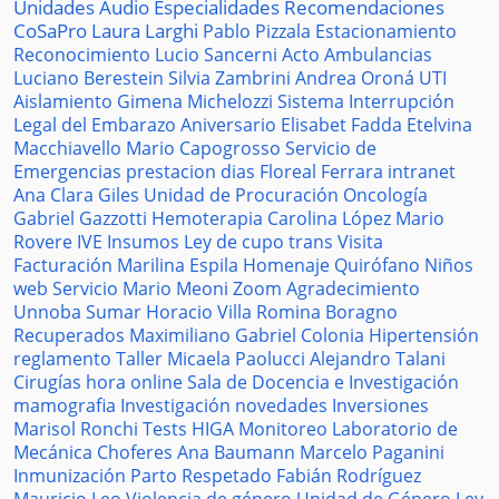
Unidades
Audio
Especialidades
Recomendaciones
CoSaPro
Laura Larghi
Pablo Pizzala
Estacionamiento
Reconocimiento
Lucio Sancerni
Acto
Ambulancias
Luciano Berestein
Silvia Zambrini
Andrea Oroná
UTI
Aislamiento
Gimena Michelozzi
Sistema
Interrupción
Legal del Embarazo
Aniversario
Elisabet Fadda
Etelvina
Macchiavello
Mario Capogrosso
Servicio de
Emergencias
prestacion
dias
Floreal Ferrara
intranet
Ana Clara Giles
Unidad de Procuración
Oncología
Gabriel Gazzotti
Hemoterapia
Carolina López
Mario
Rovere
IVE
Insumos
Ley de cupo trans
Visita
Facturación
Marilina Espila
Homenaje
Quirófano
Niños
web
Servicio
Mario Meoni
Zoom
Agradecimiento
Unnoba
Sumar
Horacio Villa
Romina Boragno
Recuperados
Maximiliano Gabriel
Colonia
Hipertensión
reglamento
Taller
Micaela Paolucci
Alejandro Talani
Cirugías
hora
online
Sala de Docencia e Investigación
mamografia
Investigación
novedades
Inversiones
Marisol Ronchi
Tests
HIGA
Monitoreo
Laboratorio de
Mecánica
Choferes
Ana Baumann
Marcelo Paganini
Inmunización
Parto Respetado
Fabián Rodríguez