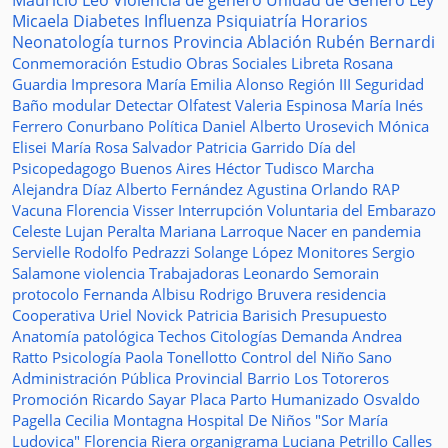
Mauricio Leo
Violencia de género
Unidad de Género
Ley
Micaela
Diabetes
Influenza
Psiquiatría
Horarios
Neonatología
turnos
Provincia
Ablación
Rubén Bernardi
Conmemoración
Estudio
Obras Sociales
Libreta
Rosana
Guardia
Impresora
María Emilia Alonso
Región III
Seguridad
Baño modular
Detectar
Olfatest
Valeria Espinosa
María Inés
Ferrero
Conurbano
Política
Daniel Alberto Urosevich
Mónica
Elisei
María Rosa Salvador
Patricia Garrido
Día del
Psicopedagogo
Buenos Aires
Héctor Tudisco
Marcha
Alejandra Díaz
Alberto Fernández
Agustina Orlando
RAP
Vacuna
Florencia Visser
Interrupción Voluntaria del Embarazo
Celeste Lujan Peralta
Mariana Larroque
Nacer en pandemia
Servielle
Rodolfo Pedrazzi
Solange López
Monitores
Sergio
Salamone
violencia
Trabajadoras
Leonardo Semorain
protocolo
Fernanda Albisu
Rodrigo Bruvera
residencia
Cooperativa
Uriel Novick
Patricia Barisich
Presupuesto
Anatomía patológica
Techos
Citologías
Demanda
Andrea
Ratto
Psicología
Paola Tonellotto
Control del Niño Sano
Administración Pública Provincial
Barrio Los Totoreros
Promoción
Ricardo Sayar
Placa
Parto Humanizado
Osvaldo
Pagella
Cecilia Montagna
Hospital De Niños "Sor María
Ludovica"
Florencia Riera
organigrama
Luciana Petrillo
Calles