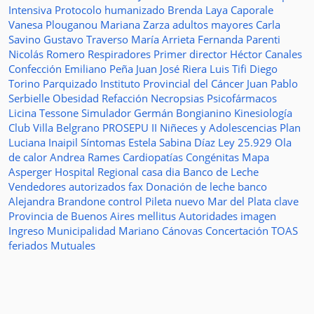
Intensiva
Protocolo humanizado
Brenda Laya Caporale
Vanesa Plouganou
Mariana Zarza
adultos mayores
Carla
Savino
Gustavo Traverso
María Arrieta
Fernanda Parenti
Nicolás Romero
Respiradores
Primer director
Héctor Canales
Confección
Emiliano Peña
Juan José Riera
Luis Tifi
Diego
Torino
Parquizado
Instituto Provincial del Cáncer
Juan Pablo
Serbielle
Obesidad
Refacción
Necropsias
Psicofármacos
Licina Tessone
Simulador
Germán Bongianino
Kinesiología
Club Villa Belgrano
PROSEPU II
Niñeces y Adolescencias
Plan
Luciana Inaipil
Síntomas
Estela Sabina Díaz
Ley 25.929
Ola
de calor
Andrea Rames
Cardiopatías Congénitas
Mapa
Asperger
Hospital Regional
casa
dia
Banco de Leche
Vendedores autorizados
fax
Donación de leche
banco
Alejandra Brandone
control
Pileta
nuevo
Mar del Plata
clave
Provincia de Buenos Aires
mellitus
Autoridades
imagen
Ingreso
Municipalidad
Mariano Cánovas
Concertación TOAS
feriados
Mutuales