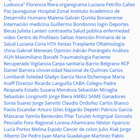
Ludovica"
Florencia Riera
organigrama
Luciana Petrillo
Calles
Paz Jaureguizar
Hospital Zonal
Instituto Académico de
Desarrollo Humano
Malena Galván
Qunita Bonaerense
Internación
medicina
Guillermo Bondonno
login
Deportes
Becas Julieta Lanteri
contraseña
Salud pública
enfermedad
video
Centro de Profilaxis
Salitas
Atención Primaria de la
Salud
Luciana Coria
HTA
fiestas
Trasplante
Oftalmología
china
Gabriel Meneses
Opinión
Adrián Pierángelo
Análisis
AUH
Maximiliano Bonafé
Traumatología
Paciente
Recuperado
Vigilancia
Carpa sanitaria
Barrio Belgrano
RCP
Daniel Barrera
Universidad Nacional de Quilmes
Carlos
Lombardi
Soledad
Gladys García
Nora Etchenique
María
Aseff
Director
Ricardo Languilla
CABA
Colegio Padre
Respuela
Estado
Susana Mendoza
Sebastián Miraglia
Sebastián Longinotti
Jorge Riera
AMBU
SAME
Ganadores
Sonia Suarez
Jorge Sanvitti
Claudio Ordoñez
Carlos Bianco
Paola Escandar
Arturo Giles
Edgardo Depetri
Patricio García
Máscaras
Yamila Benevides
Pilar Tuculet
Antigripal
Gonzalo
Pesciallo
Foro Regional
Lorena Altamirano
Néstor Aparicio
Lucía Portos
Melina Espido
Cáncer de colon
Julio Alak
Jorge
Alberto De Pedro Juan
María Guadalupe Martínez
Pablo