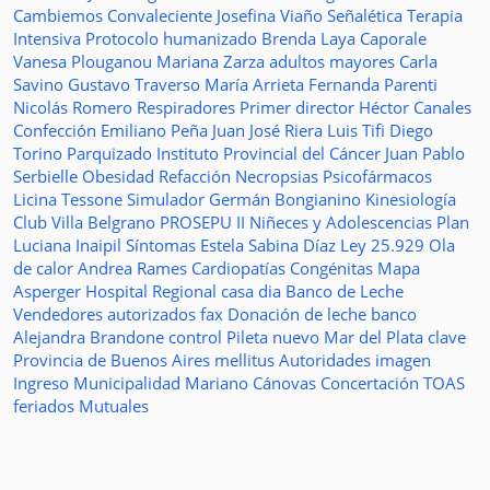
Cambiemos
Convaleciente
Josefina Viaño
Señalética
Terapia
Intensiva
Protocolo humanizado
Brenda Laya Caporale
Vanesa Plouganou
Mariana Zarza
adultos mayores
Carla
Savino
Gustavo Traverso
María Arrieta
Fernanda Parenti
Nicolás Romero
Respiradores
Primer director
Héctor Canales
Confección
Emiliano Peña
Juan José Riera
Luis Tifi
Diego
Torino
Parquizado
Instituto Provincial del Cáncer
Juan Pablo
Serbielle
Obesidad
Refacción
Necropsias
Psicofármacos
Licina Tessone
Simulador
Germán Bongianino
Kinesiología
Club Villa Belgrano
PROSEPU II
Niñeces y Adolescencias
Plan
Luciana Inaipil
Síntomas
Estela Sabina Díaz
Ley 25.929
Ola
de calor
Andrea Rames
Cardiopatías Congénitas
Mapa
Asperger
Hospital Regional
casa
dia
Banco de Leche
Vendedores autorizados
fax
Donación de leche
banco
Alejandra Brandone
control
Pileta
nuevo
Mar del Plata
clave
Provincia de Buenos Aires
mellitus
Autoridades
imagen
Ingreso
Municipalidad
Mariano Cánovas
Concertación TOAS
feriados
Mutuales