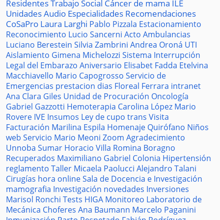
Residentes
Trabajo Social
Cáncer de mama
ILE
Unidades
Audio
Especialidades
Recomendaciones
CoSaPro
Laura Larghi
Pablo Pizzala
Estacionamiento
Reconocimiento
Lucio Sancerni
Acto
Ambulancias
Luciano Berestein
Silvia Zambrini
Andrea Oroná
UTI
Aislamiento
Gimena Michelozzi
Sistema
Interrupción
Legal del Embarazo
Aniversario
Elisabet Fadda
Etelvina
Macchiavello
Mario Capogrosso
Servicio de
Emergencias
prestacion
dias
Floreal Ferrara
intranet
Ana Clara Giles
Unidad de Procuración
Oncología
Gabriel Gazzotti
Hemoterapia
Carolina López
Mario
Rovere
IVE
Insumos
Ley de cupo trans
Visita
Facturación
Marilina Espila
Homenaje
Quirófano
Niños
web
Servicio
Mario Meoni
Zoom
Agradecimiento
Unnoba
Sumar
Horacio Villa
Romina Boragno
Recuperados
Maximiliano Gabriel
Colonia
Hipertensión
reglamento
Taller
Micaela Paolucci
Alejandro Talani
Cirugías
hora
online
Sala de Docencia e Investigación
mamografia
Investigación
novedades
Inversiones
Marisol Ronchi
Tests
HIGA
Monitoreo
Laboratorio de
Mecánica
Choferes
Ana Baumann
Marcelo Paganini