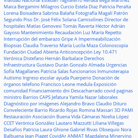
Vialidad Nacional
Esteban Tagliaferro
Renata Bega Martínez
Maica Bergamini
Milagros Curcio
Estela Diaz
Patricia Peralta
Lorena Boixadera
Sabrina Balaña
Fotografía
Magalí Patrón
Segundo Piso
Dr. José Félix Solana
Camisolines
Director de
hospitales
Matías Genovesi
Tomás Raverta
Héctor Adrián
Gayoso
Mantenimiento
Recaudación
Luz María Repetto
Interrupción del embarazo
Gripe A
Impermeabilización
Biopsias
Claudia Traverso
María Lucila Maza
Colonoscopía
Fundación Ciudad Abierta
Anticoncepción
Ley 10.471
Verónica Distefano
Hernán Barbalace
Derechos
Infraestructura
Gustavo Durán
Gonzalo Almada
Urgencias
Sofía Magallanes
Patricia Salas
funcionarios
Inmunoterapia
Autismo
Ingreso escolar
ayuda
Puerperio
Donación de
órganos
telefono
Francisco Leone
medula
Exposición
comunidad
Financiamiento
dni
Descacharrado
covid
paginas
ministro
Barrios
CAPS
Jefatura
Yamila Nazar
laborales
Diagnóstico por imágenes
Alejandro Bravo
Claudio Dituro
Conveleciente
Barrio Ricardo Rojas
Romina Massari
3D
PAMI
Restauración
Asociación Buena Vida
Cámaras
Noelia López
CCET
Verónica González
Lautaro Mazzutti
Liliana Villegas
Desafíos
Patricia Laura Ghione
Gabriel Rivas
Obsequio
Nora
Balbuena
Jean Piaget
CovidAr
ANMAT
Magdalena Minervino