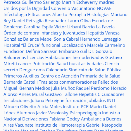
Petrecca
Guillermo Sarlengo
Martín Etcheverry
madres
Unidos por la Dignidad
Convenio
Vacunatorio
NOVAE
Infectología
Filtraciones
Alberto Petraglia
Histologías
Mariano
Rey
Daniel Petraglia
Resonador
Laura Oliva
Escuela de
Gobierno
Carolina Espila
Victor Urbani
Barrio La Favela
Órden de compra
Infancias y Juventudes
Hepatitis
Vanesa
González
Balance
Mabel Sonia Cabral
Hernando Lemaggio
Hospital “El Cruce”
funcional
Localización
Marcela Carmelino
Fundación
Delfina Sarrasín
Embarazo
cuil
Dr. Gonzalo
Baldarenas
licencias
Habitaciones
hemoderivados
Gustavo
Miretti
cancer
Publicación
Salud bucal
actividades
Ciencia
secreto
Dengue
oms
Calendario
Sindicato de Salud Pública
Primeros Auxilios
Centro de Atención Primaria de la Salud
Bernarda Castelli
Traslados
conmemoraciones
Fallecidos
Miguel Kiernan
Medios
Julia Muñoz
Raquel Perdomo
Horacio
Alonso
Anses
Mural
Gustavo Tallone
Hepetitis C
Cuidadores
Instalaciones
Juliana Petreigne
formación
Jubilados
INTI
Micaela Olivetto
Alicia Moles
Instituto
PCR
Mario Daniel
López
Alumnos
Javier Vasniosky
Psicopedagogía
Industria
Nacional
Derivaciones
Fabiana Godoy
Ambulancia
Buenos
Aires Vacunate
Instituto de Hemoterapia
Gabriel Katopodis