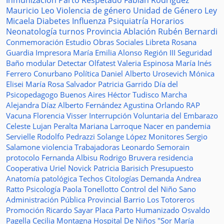
Inmunización
Parto Respetado
Fabián Rodríguez
Mauricio Leo
Violencia de género
Unidad de Género
Ley
Micaela
Diabetes
Influenza
Psiquiatría
Horarios
Neonatología
turnos
Provincia
Ablación
Rubén Bernardi
Conmemoración
Estudio
Obras Sociales
Libreta
Rosana
Guardia
Impresora
María Emilia Alonso
Región III
Seguridad
Baño modular
Detectar
Olfatest
Valeria Espinosa
María Inés
Ferrero
Conurbano
Política
Daniel Alberto Urosevich
Mónica
Elisei
María Rosa Salvador
Patricia Garrido
Día del
Psicopedagogo
Buenos Aires
Héctor Tudisco
Marcha
Alejandra Díaz
Alberto Fernández
Agustina Orlando
RAP
Vacuna
Florencia Visser
Interrupción Voluntaria del Embarazo
Celeste Lujan Peralta
Mariana Larroque
Nacer en pandemia
Servielle
Rodolfo Pedrazzi
Solange López
Monitores
Sergio
Salamone
violencia
Trabajadoras
Leonardo Semorain
protocolo
Fernanda Albisu
Rodrigo Bruvera
residencia
Cooperativa
Uriel Novick
Patricia Barisich
Presupuesto
Anatomía patológica
Techos
Citologías
Demanda
Andrea
Ratto
Psicología
Paola Tonellotto
Control del Niño Sano
Administración Pública Provincial
Barrio Los Totoreros
Promoción
Ricardo Sayar
Placa
Parto Humanizado
Osvaldo
Pagella
Cecilia Montagna
Hospital De Niños "Sor María