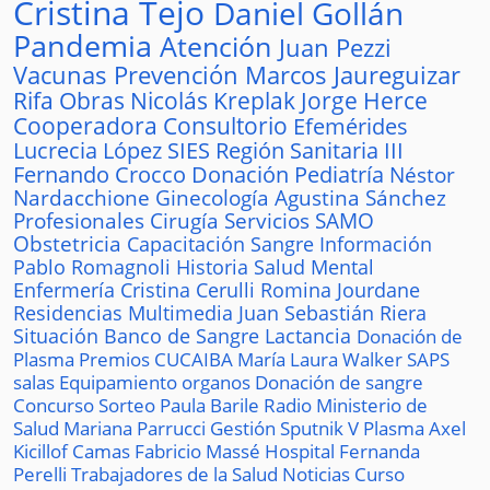
Cristina Tejo
Daniel Gollán
Pandemia
Atención
Juan Pezzi
Vacunas
Prevención
Marcos Jaureguizar
Rifa
Obras
Nicolás Kreplak
Jorge Herce
Cooperadora
Consultorio
Efemérides
Lucrecia López
SIES
Región Sanitaria III
Fernando Crocco
Donación
Pediatría
Néstor
Nardacchione
Ginecología
Agustina Sánchez
Profesionales
Cirugía
Servicios
SAMO
Obstetricia
Capacitación
Sangre
Información
Pablo Romagnoli
Historia
Salud Mental
Enfermería
Cristina Cerulli
Romina Jourdane
Residencias
Multimedia
Juan Sebastián Riera
Situación
Banco de Sangre
Lactancia
Donación de
Plasma
Premios
CUCAIBA
María Laura Walker
SAPS
salas
Equipamiento
organos
Donación de sangre
Concurso
Sorteo
Paula Barile
Radio
Ministerio de
Salud
Mariana Parrucci
Gestión
Sputnik V
Plasma
Axel
Kicillof
Camas
Fabricio Massé
Hospital
Fernanda
Perelli
Trabajadores de la Salud
Noticias
Curso