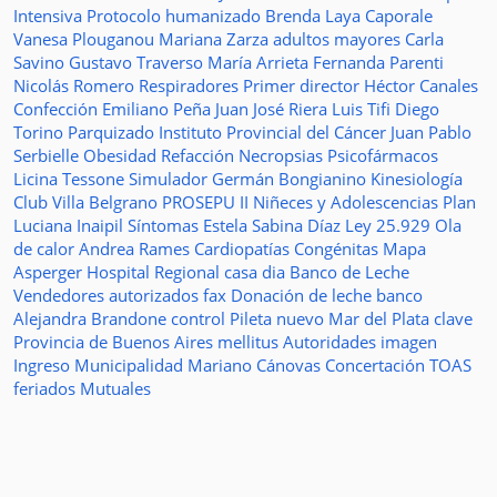
Intensiva
Protocolo humanizado
Brenda Laya Caporale
Vanesa Plouganou
Mariana Zarza
adultos mayores
Carla
Savino
Gustavo Traverso
María Arrieta
Fernanda Parenti
Nicolás Romero
Respiradores
Primer director
Héctor Canales
Confección
Emiliano Peña
Juan José Riera
Luis Tifi
Diego
Torino
Parquizado
Instituto Provincial del Cáncer
Juan Pablo
Serbielle
Obesidad
Refacción
Necropsias
Psicofármacos
Licina Tessone
Simulador
Germán Bongianino
Kinesiología
Club Villa Belgrano
PROSEPU II
Niñeces y Adolescencias
Plan
Luciana Inaipil
Síntomas
Estela Sabina Díaz
Ley 25.929
Ola
de calor
Andrea Rames
Cardiopatías Congénitas
Mapa
Asperger
Hospital Regional
casa
dia
Banco de Leche
Vendedores autorizados
fax
Donación de leche
banco
Alejandra Brandone
control
Pileta
nuevo
Mar del Plata
clave
Provincia de Buenos Aires
mellitus
Autoridades
imagen
Ingreso
Municipalidad
Mariano Cánovas
Concertación TOAS
feriados
Mutuales