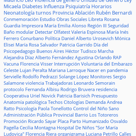
Mauricio Leo
Violencia de género
Unidad de Género
Ley
Micaela
Diabetes
Influenza
Psiquiatría
Horarios
Neonatología
turnos
Provincia
Ablación
Rubén Bernardi
Conmemoración
Estudio
Obras Sociales
Libreta
Rosana
Guardia
Impresora
María Emilia Alonso
Región III
Seguridad
Baño modular
Detectar
Olfatest
Valeria Espinosa
María Inés
Ferrero
Conurbano
Política
Daniel Alberto Urosevich
Mónica
Elisei
María Rosa Salvador
Patricia Garrido
Día del
Psicopedagogo
Buenos Aires
Héctor Tudisco
Marcha
Alejandra Díaz
Alberto Fernández
Agustina Orlando
RAP
Vacuna
Florencia Visser
Interrupción Voluntaria del Embarazo
Celeste Lujan Peralta
Mariana Larroque
Nacer en pandemia
Servielle
Rodolfo Pedrazzi
Solange López
Monitores
Sergio
Salamone
violencia
Trabajadoras
Leonardo Semorain
protocolo
Fernanda Albisu
Rodrigo Bruvera
residencia
Cooperativa
Uriel Novick
Patricia Barisich
Presupuesto
Anatomía patológica
Techos
Citologías
Demanda
Andrea
Ratto
Psicología
Paola Tonellotto
Control del Niño Sano
Administración Pública Provincial
Barrio Los Totoreros
Promoción
Ricardo Sayar
Placa
Parto Humanizado
Osvaldo
Pagella
Cecilia Montagna
Hospital De Niños "Sor María
Ludovica"
Florencia Riera
organigrama
Luciana Petrillo
Calles