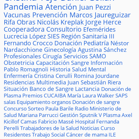
Pandemia
Atención
Juan Pezzi
Vacunas
Prevención
Marcos Jaureguizar
Rifa
Obras
Nicolás Kreplak
Jorge Herce
Cooperadora
Consultorio
Efemérides
Lucrecia López
SIES
Región Sanitaria III
Fernando Crocco
Donación
Pediatría
Néstor
Nardacchione
Ginecología
Agustina Sánchez
Profesionales
Cirugía
Servicios
SAMO
Obstetricia
Capacitación
Sangre
Información
Pablo Romagnoli
Historia
Salud Mental
Enfermería
Cristina Cerulli
Romina Jourdane
Residencias
Multimedia
Juan Sebastián Riera
Situación
Banco de Sangre
Lactancia
Donación de
Plasma
Premios
CUCAIBA
María Laura Walker
SAPS
salas
Equipamiento
organos
Donación de sangre
Concurso
Sorteo
Paula Barile
Radio
Ministerio de
Salud
Mariana Parrucci
Gestión
Sputnik V
Plasma
Axel
Kicillof
Camas
Fabricio Massé
Hospital
Fernanda
Perelli
Trabajadores de la Salud
Noticias
Curso
Residentes
Trabajo Social
Cáncer de mama
ILE