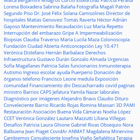
Maica Bergamini
Milagros Curcio
Estela Diaz
Patricia Peralta
Lorena Boixadera
Sabrina Balaña
Fotografía
Magalí Patrón
Segundo Piso
Dr. José Félix Solana
Camisolines
Director de
hospitales
Matías Genovesi
Tomás Raverta
Héctor Adrián
Gayoso
Mantenimiento
Recaudación
Luz María Repetto
Interrupción del embarazo
Gripe A
Impermeabilización
Biopsias
Claudia Traverso
María Lucila Maza
Colonoscopía
Fundación Ciudad Abierta
Anticoncepción
Ley 10.471
Verónica Distefano
Hernán Barbalace
Derechos
Infraestructura
Gustavo Durán
Gonzalo Almada
Urgencias
Sofía Magallanes
Patricia Salas
funcionarios
Inmunoterapia
Autismo
Ingreso escolar
ayuda
Puerperio
Donación de
órganos
telefono
Francisco Leone
medula
Exposición
comunidad
Financiamiento
dni
Descacharrado
covid
paginas
ministro
Barrios
CAPS
Jefatura
Yamila Nazar
laborales
Diagnóstico por imágenes
Alejandro Bravo
Claudio Dituro
Conveleciente
Barrio Ricardo Rojas
Romina Massari
3D
PAMI
Restauración
Asociación Buena Vida
Cámaras
Noelia López
CCET
Verónica González
Lautaro Mazzutti
Liliana Villegas
Desafíos
Patricia Laura Ghione
Gabriel Rivas
Obsequio
Nora
Balbuena
Jean Piaget
CovidAr
ANMAT
Magdalena Minervino
Cambiemos
Convaleciente
Josefina Viaño
Señalética
Terapia