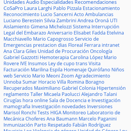
Unidades
Audio
Especialidades
Recomendaciones
CoSaPro
Laura Larghi
Pablo Pizzala
Estacionamiento
Reconocimiento
Lucio Sancerni
Acto
Ambulancias
Luciano Berestein
Silvia Zambrini
Andrea Oroná
UTI
Aislamiento
Gimena Michelozzi
Sistema
Interrupción
Legal del Embarazo
Aniversario
Elisabet Fadda
Etelvina
Macchiavello
Mario Capogrosso
Servicio de
Emergencias
prestacion
dias
Floreal Ferrara
intranet
Ana Clara Giles
Unidad de Procuración
Oncología
Gabriel Gazzotti
Hemoterapia
Carolina López
Mario
Rovere
IVE
Insumos
Ley de cupo trans
Visita
Facturación
Marilina Espila
Homenaje
Quirófano
Niños
web
Servicio
Mario Meoni
Zoom
Agradecimiento
Unnoba
Sumar
Horacio Villa
Romina Boragno
Recuperados
Maximiliano Gabriel
Colonia
Hipertensión
reglamento
Taller
Micaela Paolucci
Alejandro Talani
Cirugías
hora
online
Sala de Docencia e Investigación
mamografia
Investigación
novedades
Inversiones
Marisol Ronchi
Tests
HIGA
Monitoreo
Laboratorio de
Mecánica
Choferes
Ana Baumann
Marcelo Paganini
Inmunización
Parto Respetado
Fabián Rodríguez