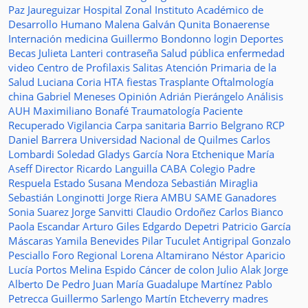
Paz Jaureguizar
Hospital Zonal
Instituto Académico de
Desarrollo Humano
Malena Galván
Qunita Bonaerense
Internación
medicina
Guillermo Bondonno
login
Deportes
Becas Julieta Lanteri
contraseña
Salud pública
enfermedad
video
Centro de Profilaxis
Salitas
Atención Primaria de la
Salud
Luciana Coria
HTA
fiestas
Trasplante
Oftalmología
china
Gabriel Meneses
Opinión
Adrián Pierángelo
Análisis
AUH
Maximiliano Bonafé
Traumatología
Paciente
Recuperado
Vigilancia
Carpa sanitaria
Barrio Belgrano
RCP
Daniel Barrera
Universidad Nacional de Quilmes
Carlos
Lombardi
Soledad
Gladys García
Nora Etchenique
María
Aseff
Director
Ricardo Languilla
CABA
Colegio Padre
Respuela
Estado
Susana Mendoza
Sebastián Miraglia
Sebastián Longinotti
Jorge Riera
AMBU
SAME
Ganadores
Sonia Suarez
Jorge Sanvitti
Claudio Ordoñez
Carlos Bianco
Paola Escandar
Arturo Giles
Edgardo Depetri
Patricio García
Máscaras
Yamila Benevides
Pilar Tuculet
Antigripal
Gonzalo
Pesciallo
Foro Regional
Lorena Altamirano
Néstor Aparicio
Lucía Portos
Melina Espido
Cáncer de colon
Julio Alak
Jorge
Alberto De Pedro Juan
María Guadalupe Martínez
Pablo
Petrecca
Guillermo Sarlengo
Martín Etcheverry
madres