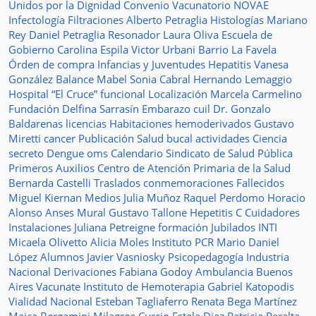
Unidos por la Dignidad
Convenio
Vacunatorio
NOVAE
Infectología
Filtraciones
Alberto Petraglia
Histologías
Mariano
Rey
Daniel Petraglia
Resonador
Laura Oliva
Escuela de
Gobierno
Carolina Espila
Victor Urbani
Barrio La Favela
Órden de compra
Infancias y Juventudes
Hepatitis
Vanesa
González
Balance
Mabel Sonia Cabral
Hernando Lemaggio
Hospital “El Cruce”
funcional
Localización
Marcela Carmelino
Fundación
Delfina Sarrasín
Embarazo
cuil
Dr. Gonzalo
Baldarenas
licencias
Habitaciones
hemoderivados
Gustavo
Miretti
cancer
Publicación
Salud bucal
actividades
Ciencia
secreto
Dengue
oms
Calendario
Sindicato de Salud Pública
Primeros Auxilios
Centro de Atención Primaria de la Salud
Bernarda Castelli
Traslados
conmemoraciones
Fallecidos
Miguel Kiernan
Medios
Julia Muñoz
Raquel Perdomo
Horacio
Alonso
Anses
Mural
Gustavo Tallone
Hepetitis C
Cuidadores
Instalaciones
Juliana Petreigne
formación
Jubilados
INTI
Micaela Olivetto
Alicia Moles
Instituto
PCR
Mario Daniel
López
Alumnos
Javier Vasniosky
Psicopedagogía
Industria
Nacional
Derivaciones
Fabiana Godoy
Ambulancia
Buenos
Aires Vacunate
Instituto de Hemoterapia
Gabriel Katopodis
Vialidad Nacional
Esteban Tagliaferro
Renata Bega Martínez