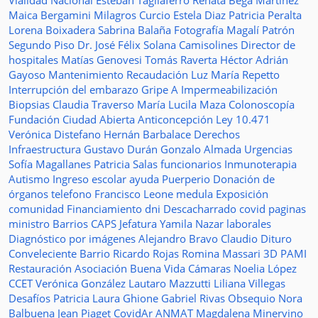
Vialidad Nacional
Esteban Tagliaferro
Renata Bega Martínez
Maica Bergamini
Milagros Curcio
Estela Diaz
Patricia Peralta
Lorena Boixadera
Sabrina Balaña
Fotografía
Magalí Patrón
Segundo Piso
Dr. José Félix Solana
Camisolines
Director de
hospitales
Matías Genovesi
Tomás Raverta
Héctor Adrián
Gayoso
Mantenimiento
Recaudación
Luz María Repetto
Interrupción del embarazo
Gripe A
Impermeabilización
Biopsias
Claudia Traverso
María Lucila Maza
Colonoscopía
Fundación Ciudad Abierta
Anticoncepción
Ley 10.471
Verónica Distefano
Hernán Barbalace
Derechos
Infraestructura
Gustavo Durán
Gonzalo Almada
Urgencias
Sofía Magallanes
Patricia Salas
funcionarios
Inmunoterapia
Autismo
Ingreso escolar
ayuda
Puerperio
Donación de
órganos
telefono
Francisco Leone
medula
Exposición
comunidad
Financiamiento
dni
Descacharrado
covid
paginas
ministro
Barrios
CAPS
Jefatura
Yamila Nazar
laborales
Diagnóstico por imágenes
Alejandro Bravo
Claudio Dituro
Conveleciente
Barrio Ricardo Rojas
Romina Massari
3D
PAMI
Restauración
Asociación Buena Vida
Cámaras
Noelia López
CCET
Verónica González
Lautaro Mazzutti
Liliana Villegas
Desafíos
Patricia Laura Ghione
Gabriel Rivas
Obsequio
Nora
Balbuena
Jean Piaget
CovidAr
ANMAT
Magdalena Minervino