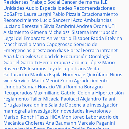
Residentes
Trabajo Social
Cáncer de mama
ILE
Unidades
Audio
Especialidades
Recomendaciones
CoSaPro
Laura Larghi
Pablo Pizzala
Estacionamiento
Reconocimiento
Lucio Sancerni
Acto
Ambulancias
Luciano Berestein
Silvia Zambrini
Andrea Oroná
UTI
Aislamiento
Gimena Michelozzi
Sistema
Interrupción
Legal del Embarazo
Aniversario
Elisabet Fadda
Etelvina
Macchiavello
Mario Capogrosso
Servicio de
Emergencias
prestacion
dias
Floreal Ferrara
intranet
Ana Clara Giles
Unidad de Procuración
Oncología
Gabriel Gazzotti
Hemoterapia
Carolina López
Mario
Rovere
IVE
Insumos
Ley de cupo trans
Visita
Facturación
Marilina Espila
Homenaje
Quirófano
Niños
web
Servicio
Mario Meoni
Zoom
Agradecimiento
Unnoba
Sumar
Horacio Villa
Romina Boragno
Recuperados
Maximiliano Gabriel
Colonia
Hipertensión
reglamento
Taller
Micaela Paolucci
Alejandro Talani
Cirugías
hora
online
Sala de Docencia e Investigación
mamografia
Investigación
novedades
Inversiones
Marisol Ronchi
Tests
HIGA
Monitoreo
Laboratorio de
Mecánica
Choferes
Ana Baumann
Marcelo Paganini