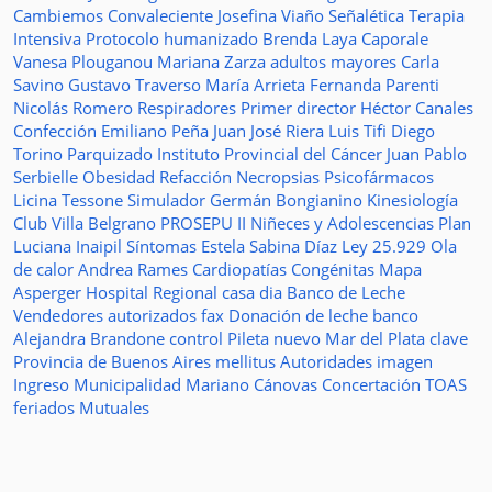
Cambiemos
Convaleciente
Josefina Viaño
Señalética
Terapia
Intensiva
Protocolo humanizado
Brenda Laya Caporale
Vanesa Plouganou
Mariana Zarza
adultos mayores
Carla
Savino
Gustavo Traverso
María Arrieta
Fernanda Parenti
Nicolás Romero
Respiradores
Primer director
Héctor Canales
Confección
Emiliano Peña
Juan José Riera
Luis Tifi
Diego
Torino
Parquizado
Instituto Provincial del Cáncer
Juan Pablo
Serbielle
Obesidad
Refacción
Necropsias
Psicofármacos
Licina Tessone
Simulador
Germán Bongianino
Kinesiología
Club Villa Belgrano
PROSEPU II
Niñeces y Adolescencias
Plan
Luciana Inaipil
Síntomas
Estela Sabina Díaz
Ley 25.929
Ola
de calor
Andrea Rames
Cardiopatías Congénitas
Mapa
Asperger
Hospital Regional
casa
dia
Banco de Leche
Vendedores autorizados
fax
Donación de leche
banco
Alejandra Brandone
control
Pileta
nuevo
Mar del Plata
clave
Provincia de Buenos Aires
mellitus
Autoridades
imagen
Ingreso
Municipalidad
Mariano Cánovas
Concertación TOAS
feriados
Mutuales