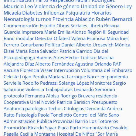
Inmunización
Parto Respetado
Fabián Rodríguez
Mauricio Leo
Violencia de género
Unidad de Género
Ley
Micaela
Diabetes
Influenza
Psiquiatría
Horarios
Neonatología
turnos
Provincia
Ablación
Rubén Bernardi
Conmemoración
Estudio
Obras Sociales
Libreta
Rosana
Guardia
Impresora
María Emilia Alonso
Región III
Seguridad
Baño modular
Detectar
Olfatest
Valeria Espinosa
María Inés
Ferrero
Conurbano
Política
Daniel Alberto Urosevich
Mónica
Elisei
María Rosa Salvador
Patricia Garrido
Día del
Psicopedagogo
Buenos Aires
Héctor Tudisco
Marcha
Alejandra Díaz
Alberto Fernández
Agustina Orlando
RAP
Vacuna
Florencia Visser
Interrupción Voluntaria del Embarazo
Celeste Lujan Peralta
Mariana Larroque
Nacer en pandemia
Servielle
Rodolfo Pedrazzi
Solange López
Monitores
Sergio
Salamone
violencia
Trabajadoras
Leonardo Semorain
protocolo
Fernanda Albisu
Rodrigo Bruvera
residencia
Cooperativa
Uriel Novick
Patricia Barisich
Presupuesto
Anatomía patológica
Techos
Citologías
Demanda
Andrea
Ratto
Psicología
Paola Tonellotto
Control del Niño Sano
Administración Pública Provincial
Barrio Los Totoreros
Promoción
Ricardo Sayar
Placa
Parto Humanizado
Osvaldo
Pagella
Cecilia Montagna
Hospital De Niños "Sor María