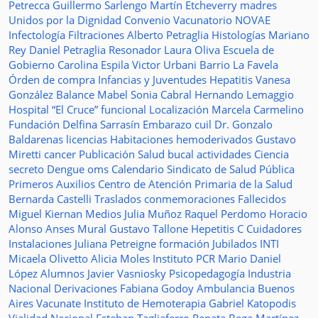
Petrecca
Guillermo Sarlengo
Martín Etcheverry
madres
Unidos por la Dignidad
Convenio
Vacunatorio
NOVAE
Infectología
Filtraciones
Alberto Petraglia
Histologías
Mariano
Rey
Daniel Petraglia
Resonador
Laura Oliva
Escuela de
Gobierno
Carolina Espila
Victor Urbani
Barrio La Favela
Órden de compra
Infancias y Juventudes
Hepatitis
Vanesa
González
Balance
Mabel Sonia Cabral
Hernando Lemaggio
Hospital “El Cruce”
funcional
Localización
Marcela Carmelino
Fundación
Delfina Sarrasín
Embarazo
cuil
Dr. Gonzalo
Baldarenas
licencias
Habitaciones
hemoderivados
Gustavo
Miretti
cancer
Publicación
Salud bucal
actividades
Ciencia
secreto
Dengue
oms
Calendario
Sindicato de Salud Pública
Primeros Auxilios
Centro de Atención Primaria de la Salud
Bernarda Castelli
Traslados
conmemoraciones
Fallecidos
Miguel Kiernan
Medios
Julia Muñoz
Raquel Perdomo
Horacio
Alonso
Anses
Mural
Gustavo Tallone
Hepetitis C
Cuidadores
Instalaciones
Juliana Petreigne
formación
Jubilados
INTI
Micaela Olivetto
Alicia Moles
Instituto
PCR
Mario Daniel
López
Alumnos
Javier Vasniosky
Psicopedagogía
Industria
Nacional
Derivaciones
Fabiana Godoy
Ambulancia
Buenos
Aires Vacunate
Instituto de Hemoterapia
Gabriel Katopodis