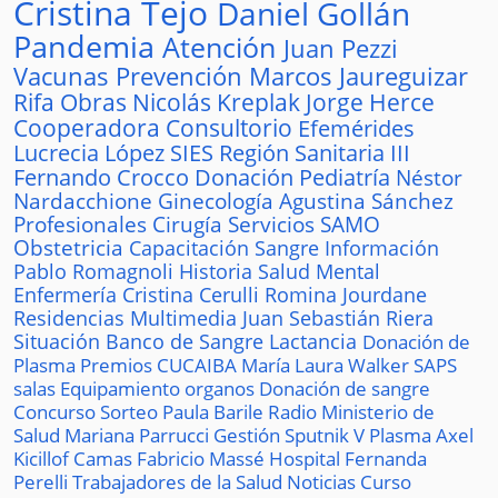
Cristina Tejo
Daniel Gollán
Pandemia
Atención
Juan Pezzi
Vacunas
Prevención
Marcos Jaureguizar
Rifa
Obras
Nicolás Kreplak
Jorge Herce
Cooperadora
Consultorio
Efemérides
Lucrecia López
SIES
Región Sanitaria III
Fernando Crocco
Donación
Pediatría
Néstor
Nardacchione
Ginecología
Agustina Sánchez
Profesionales
Cirugía
Servicios
SAMO
Obstetricia
Capacitación
Sangre
Información
Pablo Romagnoli
Historia
Salud Mental
Enfermería
Cristina Cerulli
Romina Jourdane
Residencias
Multimedia
Juan Sebastián Riera
Situación
Banco de Sangre
Lactancia
Donación de
Plasma
Premios
CUCAIBA
María Laura Walker
SAPS
salas
Equipamiento
organos
Donación de sangre
Concurso
Sorteo
Paula Barile
Radio
Ministerio de
Salud
Mariana Parrucci
Gestión
Sputnik V
Plasma
Axel
Kicillof
Camas
Fabricio Massé
Hospital
Fernanda
Perelli
Trabajadores de la Salud
Noticias
Curso