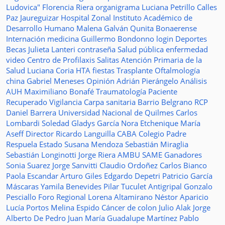
Ludovica"
Florencia Riera
organigrama
Luciana Petrillo
Calles
Paz Jaureguizar
Hospital Zonal
Instituto Académico de
Desarrollo Humano
Malena Galván
Qunita Bonaerense
Internación
medicina
Guillermo Bondonno
login
Deportes
Becas Julieta Lanteri
contraseña
Salud pública
enfermedad
video
Centro de Profilaxis
Salitas
Atención Primaria de la
Salud
Luciana Coria
HTA
fiestas
Trasplante
Oftalmología
china
Gabriel Meneses
Opinión
Adrián Pierángelo
Análisis
AUH
Maximiliano Bonafé
Traumatología
Paciente
Recuperado
Vigilancia
Carpa sanitaria
Barrio Belgrano
RCP
Daniel Barrera
Universidad Nacional de Quilmes
Carlos
Lombardi
Soledad
Gladys García
Nora Etchenique
María
Aseff
Director
Ricardo Languilla
CABA
Colegio Padre
Respuela
Estado
Susana Mendoza
Sebastián Miraglia
Sebastián Longinotti
Jorge Riera
AMBU
SAME
Ganadores
Sonia Suarez
Jorge Sanvitti
Claudio Ordoñez
Carlos Bianco
Paola Escandar
Arturo Giles
Edgardo Depetri
Patricio García
Máscaras
Yamila Benevides
Pilar Tuculet
Antigripal
Gonzalo
Pesciallo
Foro Regional
Lorena Altamirano
Néstor Aparicio
Lucía Portos
Melina Espido
Cáncer de colon
Julio Alak
Jorge
Alberto De Pedro Juan
María Guadalupe Martínez
Pablo