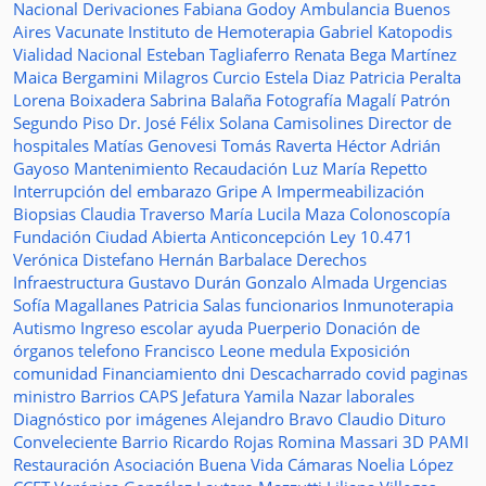
Nacional
Derivaciones
Fabiana Godoy
Ambulancia
Buenos
Aires Vacunate
Instituto de Hemoterapia
Gabriel Katopodis
Vialidad Nacional
Esteban Tagliaferro
Renata Bega Martínez
Maica Bergamini
Milagros Curcio
Estela Diaz
Patricia Peralta
Lorena Boixadera
Sabrina Balaña
Fotografía
Magalí Patrón
Segundo Piso
Dr. José Félix Solana
Camisolines
Director de
hospitales
Matías Genovesi
Tomás Raverta
Héctor Adrián
Gayoso
Mantenimiento
Recaudación
Luz María Repetto
Interrupción del embarazo
Gripe A
Impermeabilización
Biopsias
Claudia Traverso
María Lucila Maza
Colonoscopía
Fundación Ciudad Abierta
Anticoncepción
Ley 10.471
Verónica Distefano
Hernán Barbalace
Derechos
Infraestructura
Gustavo Durán
Gonzalo Almada
Urgencias
Sofía Magallanes
Patricia Salas
funcionarios
Inmunoterapia
Autismo
Ingreso escolar
ayuda
Puerperio
Donación de
órganos
telefono
Francisco Leone
medula
Exposición
comunidad
Financiamiento
dni
Descacharrado
covid
paginas
ministro
Barrios
CAPS
Jefatura
Yamila Nazar
laborales
Diagnóstico por imágenes
Alejandro Bravo
Claudio Dituro
Conveleciente
Barrio Ricardo Rojas
Romina Massari
3D
PAMI
Restauración
Asociación Buena Vida
Cámaras
Noelia López