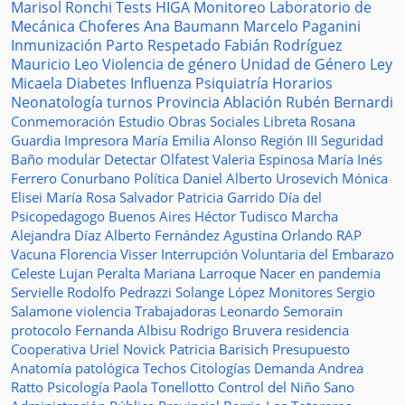
Marisol Ronchi
Tests
HIGA
Monitoreo
Laboratorio de
Mecánica
Choferes
Ana Baumann
Marcelo Paganini
Inmunización
Parto Respetado
Fabián Rodríguez
Mauricio Leo
Violencia de género
Unidad de Género
Ley
Micaela
Diabetes
Influenza
Psiquiatría
Horarios
Neonatología
turnos
Provincia
Ablación
Rubén Bernardi
Conmemoración
Estudio
Obras Sociales
Libreta
Rosana
Guardia
Impresora
María Emilia Alonso
Región III
Seguridad
Baño modular
Detectar
Olfatest
Valeria Espinosa
María Inés
Ferrero
Conurbano
Política
Daniel Alberto Urosevich
Mónica
Elisei
María Rosa Salvador
Patricia Garrido
Día del
Psicopedagogo
Buenos Aires
Héctor Tudisco
Marcha
Alejandra Díaz
Alberto Fernández
Agustina Orlando
RAP
Vacuna
Florencia Visser
Interrupción Voluntaria del Embarazo
Celeste Lujan Peralta
Mariana Larroque
Nacer en pandemia
Servielle
Rodolfo Pedrazzi
Solange López
Monitores
Sergio
Salamone
violencia
Trabajadoras
Leonardo Semorain
protocolo
Fernanda Albisu
Rodrigo Bruvera
residencia
Cooperativa
Uriel Novick
Patricia Barisich
Presupuesto
Anatomía patológica
Techos
Citologías
Demanda
Andrea
Ratto
Psicología
Paola Tonellotto
Control del Niño Sano