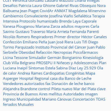
CCET
Verónica González
Lautaro Mazzutti
Liliana Villegas
Desafíos
Patricia Laura Ghione
Gabriel Rivas
Obsequio
Nora
Balbuena
Jean Piaget
CovidAr
ANMAT
Magdalena Minervino
Cambiemos
Convaleciente
Josefina Viaño
Señalética
Terapia
Intensiva
Protocolo humanizado
Brenda Laya Caporale
Vanesa Plouganou
Mariana Zarza
adultos mayores
Carla
Savino
Gustavo Traverso
María Arrieta
Fernanda Parenti
Nicolás Romero
Respiradores
Primer director
Héctor Canales
Confección
Emiliano Peña
Juan José Riera
Luis Tifi
Diego
Torino
Parquizado
Instituto Provincial del Cáncer
Juan Pablo
Serbielle
Obesidad
Refacción
Necropsias
Psicofármacos
Licina Tessone
Simulador
Germán Bongianino
Kinesiología
Club Villa Belgrano
PROSEPU II
Niñeces y Adolescencias
Plan
Luciana Inaipil
Síntomas
Estela Sabina Díaz
Ley 25.929
Ola
de calor
Andrea Rames
Cardiopatías Congénitas
Mapa
Asperger
Hospital Regional
casa
dia
Banco de Leche
Vendedores autorizados
fax
Donación de leche
banco
Alejandra Brandone
control
Pileta
nuevo
Mar del Plata
clave
Provincia de Buenos Aires
mellitus
Autoridades
imagen
Ingreso
Municipalidad
Mariano Cánovas
Concertación TOAS
feriados
Mutuales