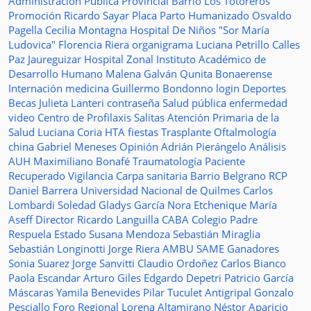
Administración Pública Provincial
Barrio Los Totoreros
Promoción
Ricardo Sayar
Placa
Parto Humanizado
Osvaldo
Pagella
Cecilia Montagna
Hospital De Niños "Sor María
Ludovica"
Florencia Riera
organigrama
Luciana Petrillo
Calles
Paz Jaureguizar
Hospital Zonal
Instituto Académico de
Desarrollo Humano
Malena Galván
Qunita Bonaerense
Internación
medicina
Guillermo Bondonno
login
Deportes
Becas Julieta Lanteri
contraseña
Salud pública
enfermedad
video
Centro de Profilaxis
Salitas
Atención Primaria de la
Salud
Luciana Coria
HTA
fiestas
Trasplante
Oftalmología
china
Gabriel Meneses
Opinión
Adrián Pierángelo
Análisis
AUH
Maximiliano Bonafé
Traumatología
Paciente
Recuperado
Vigilancia
Carpa sanitaria
Barrio Belgrano
RCP
Daniel Barrera
Universidad Nacional de Quilmes
Carlos
Lombardi
Soledad
Gladys García
Nora Etchenique
María
Aseff
Director
Ricardo Languilla
CABA
Colegio Padre
Respuela
Estado
Susana Mendoza
Sebastián Miraglia
Sebastián Longinotti
Jorge Riera
AMBU
SAME
Ganadores
Sonia Suarez
Jorge Sanvitti
Claudio Ordoñez
Carlos Bianco
Paola Escandar
Arturo Giles
Edgardo Depetri
Patricio García
Máscaras
Yamila Benevides
Pilar Tuculet
Antigripal
Gonzalo
Pesciallo
Foro Regional
Lorena Altamirano
Néstor Aparicio