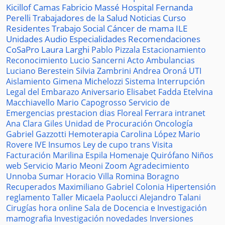
Kicillof
Camas
Fabricio Massé
Hospital
Fernanda
Perelli
Trabajadores de la Salud
Noticias
Curso
Residentes
Trabajo Social
Cáncer de mama
ILE
Unidades
Audio
Especialidades
Recomendaciones
CoSaPro
Laura Larghi
Pablo Pizzala
Estacionamiento
Reconocimiento
Lucio Sancerni
Acto
Ambulancias
Luciano Berestein
Silvia Zambrini
Andrea Oroná
UTI
Aislamiento
Gimena Michelozzi
Sistema
Interrupción
Legal del Embarazo
Aniversario
Elisabet Fadda
Etelvina
Macchiavello
Mario Capogrosso
Servicio de
Emergencias
prestacion
dias
Floreal Ferrara
intranet
Ana Clara Giles
Unidad de Procuración
Oncología
Gabriel Gazzotti
Hemoterapia
Carolina López
Mario
Rovere
IVE
Insumos
Ley de cupo trans
Visita
Facturación
Marilina Espila
Homenaje
Quirófano
Niños
web
Servicio
Mario Meoni
Zoom
Agradecimiento
Unnoba
Sumar
Horacio Villa
Romina Boragno
Recuperados
Maximiliano Gabriel
Colonia
Hipertensión
reglamento
Taller
Micaela Paolucci
Alejandro Talani
Cirugías
hora
online
Sala de Docencia e Investigación
mamografia
Investigación
novedades
Inversiones