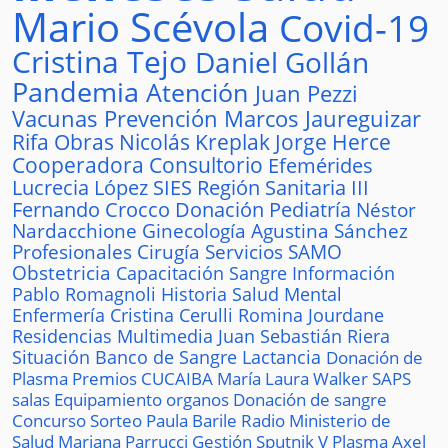
Mario Scévola
Covid-19
Cristina Tejo
Daniel Gollán
Pandemia
Atención
Juan Pezzi
Vacunas
Prevención
Marcos Jaureguizar
Rifa
Obras
Nicolás Kreplak
Jorge Herce
Cooperadora
Consultorio
Efemérides
Lucrecia López
SIES
Región Sanitaria III
Fernando Crocco
Donación
Pediatría
Néstor
Nardacchione
Ginecología
Agustina Sánchez
Profesionales
Cirugía
Servicios
SAMO
Obstetricia
Capacitación
Sangre
Información
Pablo Romagnoli
Historia
Salud Mental
Enfermería
Cristina Cerulli
Romina Jourdane
Residencias
Multimedia
Juan Sebastián Riera
Situación
Banco de Sangre
Lactancia
Donación de
Plasma
Premios
CUCAIBA
María Laura Walker
SAPS
salas
Equipamiento
organos
Donación de sangre
Concurso
Sorteo
Paula Barile
Radio
Ministerio de
Salud
Mariana Parrucci
Gestión
Sputnik V
Plasma
Axel