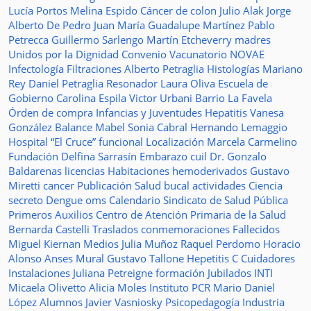
Lucía Portos
Melina Espido
Cáncer de colon
Julio Alak
Jorge
Alberto De Pedro Juan
María Guadalupe Martínez
Pablo
Petrecca
Guillermo Sarlengo
Martín Etcheverry
madres
Unidos por la Dignidad
Convenio
Vacunatorio
NOVAE
Infectología
Filtraciones
Alberto Petraglia
Histologías
Mariano
Rey
Daniel Petraglia
Resonador
Laura Oliva
Escuela de
Gobierno
Carolina Espila
Victor Urbani
Barrio La Favela
Órden de compra
Infancias y Juventudes
Hepatitis
Vanesa
González
Balance
Mabel Sonia Cabral
Hernando Lemaggio
Hospital “El Cruce”
funcional
Localización
Marcela Carmelino
Fundación
Delfina Sarrasín
Embarazo
cuil
Dr. Gonzalo
Baldarenas
licencias
Habitaciones
hemoderivados
Gustavo
Miretti
cancer
Publicación
Salud bucal
actividades
Ciencia
secreto
Dengue
oms
Calendario
Sindicato de Salud Pública
Primeros Auxilios
Centro de Atención Primaria de la Salud
Bernarda Castelli
Traslados
conmemoraciones
Fallecidos
Miguel Kiernan
Medios
Julia Muñoz
Raquel Perdomo
Horacio
Alonso
Anses
Mural
Gustavo Tallone
Hepetitis C
Cuidadores
Instalaciones
Juliana Petreigne
formación
Jubilados
INTI
Micaela Olivetto
Alicia Moles
Instituto
PCR
Mario Daniel
López
Alumnos
Javier Vasniosky
Psicopedagogía
Industria